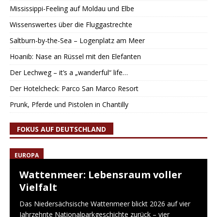
Mississippi-Feeling auf Moldau und Elbe
Wissenswertes über die Fluggastrechte
Saltburn-by-the-Sea – Logenplatz am Meer
Hoanib: Nase an Rüssel mit den Elefanten
Der Lechweg – it’s a „wanderful“ life…
Der Hotelcheck: Parco San Marco Resort
Prunk, Pferde und Pistolen in Chantilly
FOKUS AUF DEUTSCHLAND
EUROPA
Wattenmeer: Lebensraum voller
Vielfalt
Das Niedersächsische Wattenmeer blickt 2026 auf vier
Jahrzehnte Nationalparkgeschichte zurück – vier