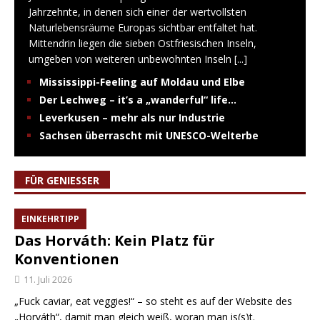
Jahrzehnte, in denen sich einer der wertvollsten
Naturlebensräume Europas sichtbar entfaltet hat.
Mittendrin liegen die sieben Ostfriesischen Inseln,
umgeben von weiteren unbewohnten Inseln
[...]
Mississippi-Feeling auf Moldau und Elbe
Der Lechweg – it’s a „wanderful“ life…
Leverkusen – mehr als nur Industrie
Sachsen überrascht mit UNESCO-Welterbe
FÜR GENIESSER
EINKEHRTIPP
Das Horváth: Kein Platz für
Konventionen
11. Juli 2026
„Fuck caviar, eat veggies!“ – so steht es auf der Website des
„Horváth“, damit man gleich weiß, woran man is(s)t.