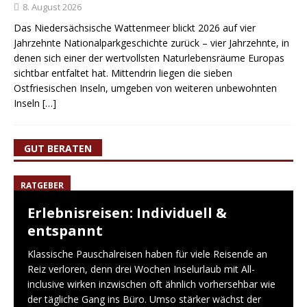
8. August 2026
Das Niedersächsische Wattenmeer blickt 2026 auf vier
Jahrzehnte Nationalparkgeschichte zurück – vier Jahrzehnte, in
denen sich einer der wertvollsten Naturlebensräume Europas
sichtbar entfaltet hat. Mittendrin liegen die sieben
Ostfriesischen Inseln, umgeben von weiteren unbewohnten
Inseln
[…]
GUT BERATEN
RATGEBER
Erlebnisreisen: Individuell &
entspannt
Klassische Pauschalreisen haben für viele Reisende an
Reiz verloren, denn drei Wochen Inselurlaub mit All-
inclusive wirken inzwischen oft ähnlich vorhersehbar wie
der tägliche Gang ins Büro. Umso stärker wächst der