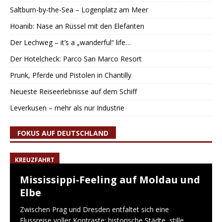
Saltburn-by-the-Sea – Logenplatz am Meer
Hoanib: Nase an Rüssel mit den Elefanten
Der Lechweg – it’s a „wanderful“ life…
Der Hotelcheck: Parco San Marco Resort
Prunk, Pferde und Pistolen in Chantilly
Neueste Reiseerlebnisse auf dem Schiff
Leverkusen – mehr als nur Industrie
FOKUS AUF DEUTSCHLAND
KREUZFAHRT
Mississippi-Feeling auf Moldau und
Elbe
Zwischen Prag und Dresden entfaltet sich eine
Flussreise voller Kontraste: historische Städte, stille