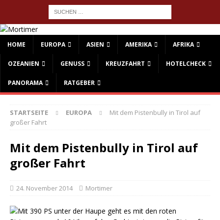
HOME
EUROPA
ASIEN
AMERIKA
AFRIKA
OZEANIEN
GENUSS
KREUZFAHRT
HOTELCHECK
PANORAMA
RATGEBER
STARTSEITE
EUROPA
Mit dem Pistenbully in Tirol auf
großer Fahrt
Mit dem Pistenbully in Tirol auf
großer Fahrt
24. November 2014
Mortimer