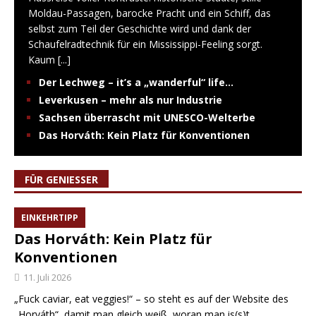
Moldau-Passagen, barocke Pracht und ein Schiff, das
selbst zum Teil der Geschichte wird und dank der
Schaufelradtechnik für ein Mississippi-Feeling sorgt.
Kaum
[...]
Der Lechweg – it’s a „wanderful“ life…
Leverkusen – mehr als nur Industrie
Sachsen überrascht mit UNESCO-Welterbe
Das Horváth: Kein Platz für Konventionen
FÜR GENIESSER
EINKEHRTIPP
Das Horváth: Kein Platz für
Konventionen
11. Juli 2026
„Fuck caviar, eat veggies!“ – so steht es auf der Website des
„Horváth“, damit man gleich weiß, woran man is(s)t.