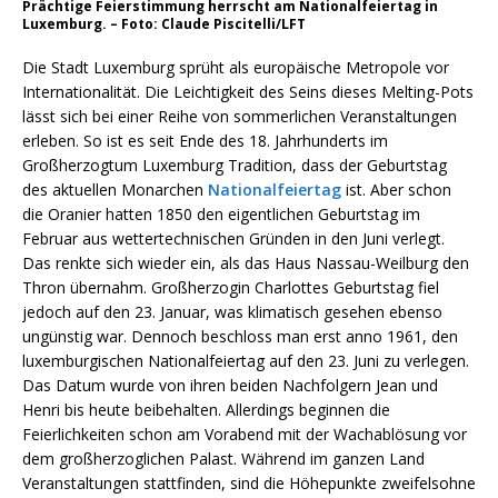
Prächtige Feierstimmung herrscht am Nationalfeiertag in
Luxemburg. – Foto: Claude Piscitelli/LFT
Die Stadt Luxemburg sprüht als europäische Metropole vor
Internationalität. Die Leichtigkeit des Seins dieses Melting-Pots
lässt sich bei einer Reihe von sommerlichen Veranstaltungen
erleben. So ist es seit Ende des 18. Jahrhunderts im
Großherzogtum Luxemburg Tradition, dass der Geburtstag
des aktuellen Monarchen
Nationalfeiertag
ist. Aber schon
die Oranier hatten 1850 den eigentlichen Geburtstag im
Februar aus wettertechnischen Gründen in den Juni verlegt.
Das renkte sich wieder ein, als das Haus Nassau-Weilburg den
Thron übernahm. Großherzogin Charlottes Geburtstag fiel
jedoch auf den 23. Januar, was klimatisch gesehen ebenso
ungünstig war. Dennoch beschloss man erst anno 1961, den
luxemburgischen Nationalfeiertag auf den 23. Juni zu verlegen.
Das Datum wurde von ihren beiden Nachfolgern Jean und
Henri bis heute beibehalten. Allerdings beginnen die
Feierlichkeiten schon am Vorabend mit der Wachablösung vor
dem großherzoglichen Palast. Während im ganzen Land
Veranstaltungen stattfinden, sind die Höhepunkte zweifelsohne