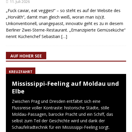
11. Juli 2026
„Fuck caviar, eat veggies!“ – so steht es auf der Website des
„Horváth“, damit man gleich weiß, woran man is(s)t.
Unkonventionell, unangepasst, innovativ geht es zu in diesem
Berliner Zwei-Sterne-Restaurant. „Emanzipierte Gemüseküche“
nennt Küchenchef Sebastian
[…]
AUF HOHER SEE
KREUZFAHRT
Mississippi-Feeling auf Moldau und
Elbe
Zwischen Prag und Dresden entfaltet sich eine
Flussreise voller Kontraste: historische Städte, stille
Moldau-Passagen, barocke Pracht und ein Schiff, das
selbst zum Teil der Geschichte wird und dank der
Schaufelradtechnik für ein Mississippi-Feeling sorgt.