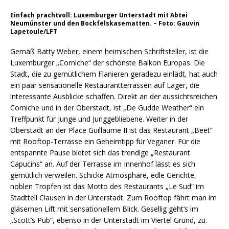
Einfach prachtvoll: Luxemburger Unterstadt mit Abtei
Neumünster und den Bockfelskasematten. – Foto: Gauvin
Lapetoule/LFT
Gemäß Batty Weber, einem heimischen Schriftsteller, ist die
Luxemburger „Corniche“ der schönste Balkon Europas. Die
Stadt, die zu gemütlichem Flanieren geradezu einlädt, hat auch
ein paar sensationelle Restaurantterrassen auf Lager, die
interessante Ausblicke schaffen. Direkt an der aussichtsreichen
Corniche und in der Oberstadt, ist „De Gudde Weather“ ein
Treffpunkt für Junge und Junggebliebene. Weiter in der
Oberstadt an der Place Guillaume II ist das Restaurant „Beet“
mit Rooftop-Terrasse ein Geheimtipp für Veganer. Für die
entspannte Pause bietet sich das trendige „Restaurant
Capucins“ an. Auf der Terrasse im Innenhof lässt es sich
gemütlich verweilen. Schicke Atmosphäre, edle Gerichte,
noblen Tropfen ist das Motto des Restaurants „Le Sud“ im
Stadtteil Clausen in der Unterstadt. Zum Rooftop fährt man im
gläsernen Lift mit sensationellem Blick. Gesellig geht‘s im
„Scott’s Pub“, ebenso in der Unterstadt im Viertel Grund, zu.