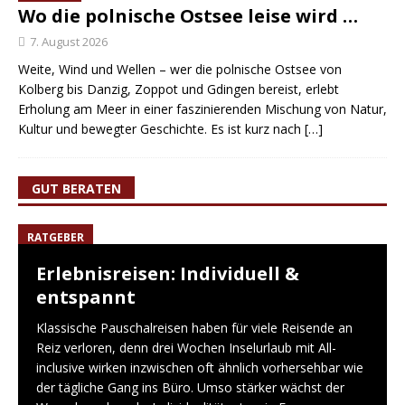
Wo die polnische Ostsee leise wird …
7. August 2026
Weite, Wind und Wellen – wer die polnische Ostsee von
Kolberg bis Danzig, Zoppot und Gdingen bereist, erlebt
Erholung am Meer in einer faszinierenden Mischung von Natur,
Kultur und bewegter Geschichte. Es ist kurz nach
[…]
GUT BERATEN
RATGEBER
Erlebnisreisen: Individuell &
entspannt
Klassische Pauschalreisen haben für viele Reisende an
Reiz verloren, denn drei Wochen Inselurlaub mit All-
inclusive wirken inzwischen oft ähnlich vorhersehbar wie
der tägliche Gang ins Büro. Umso stärker wächst der