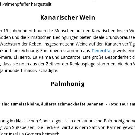
 Palmenpfeffer hergestellt.
Kanarischer Wein
m 15. Jahrhundert bauen die Menschen auf den Kanarischen Inseln We
Böden und die klimatischen Bedingungen bieten ideale Grundvorausse
 Wachstum der Reben. Insgesamt zehn Weine auf den Kanaren verfüg
erkunftsbezeichnung. Fünf davon stammen aus
Teneriffa
, jeweils ei
omera, El Hierro, La Palma und Lanzarote. Eine große Besonderheit d
t, dass sie noch aus der Zeit vor der Reblausplage stammen, die den 
Jahrhundert massiv schädigte.
Palmhonig
 sind zumeist kleine, äußerst schmackhafte Bananen. – Foto: Tourism
nig im klassischen Sinne, eignet sich der kanarische Palmhonig herv
ng von Süßspeisen. Die Leckerei wird aus dem Saft von Palmen gewon
 der Insel La Gomera heimisch.