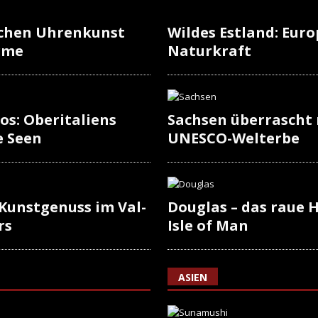
schen Uhrenkunst
Wildes Estland: Europ
rme
Naturkraft
os: Oberitaliens
Sachsen überrascht
e Seen
UNESCO-Welterbe
 Kunstgenuss im Val-
Douglas – das raue H
rs
Isle of Man
ASIEN