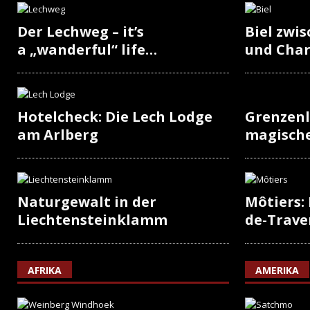
Der Lechweg – it’s
Biel zwi
a „wanderful“ life…
und Cha
Hotelcheck: Die Lech Lodge
Grenzenl
am Arlberg
magisch
Naturgewalt in der
Môtiers:
Liechtensteinklamm
de-Trave
AFRIKA
AMERIKA