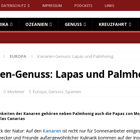
DATENSCHUTZ
IMPRESSUM
PODCASTS
LINKS
RIKA
OZEANIEN
GENUSS
KREUZFAHRT
EUROPA
Kanaren-Genuss: Lapas und Palmhonig
en-Genuss: Lapas und Palmh
Mortimer
Europa
,
Genuss
,
Spanien
chkeiten der Kanaren gehören neben Palmhonig auch die Papas con Moj
las Canarias
k der Natur: Auf den
Kanaren
ist nicht nur für Sonnenanbeter einige
ecker und Freunde außergewöhnlicher Kulinarik kommen auf der Ins