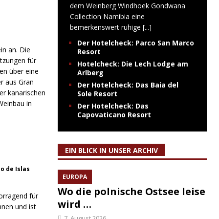
dem Weinberg Windhoek Gondwana
Collection Namibia eine
bemerkenswert ruhige
[...]
Der Hotelcheck: Parco San Marco
in an. Die
Resort
tzungen für
Hotelcheck: Die Lech Lodge am
en über eine
Arlberg
ner aus Gran
Der Hotelcheck: Das Baia del
er kanarischen
Sole Resort
Weinbau in
Der Hotelcheck: Das
Capovaticano Resort
EIN BLICK IN UNSER ARCHIV
o de Islas
EUROPA
Wo die polnische Ostsee leise
orragend für
wird …
nen und ist
7. August 2026