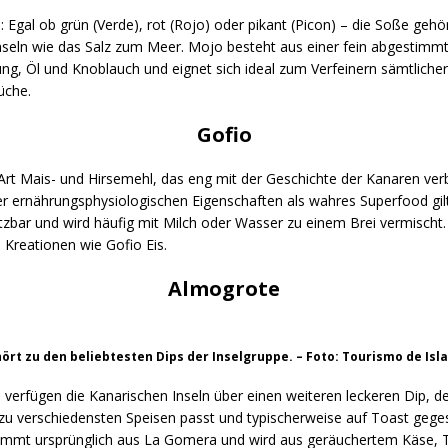
Egal ob grün (Verde), rot (Rojo) oder pikant (Picon) – die Soße gehö
nseln wie das Salz zum Meer. Mojo besteht aus einer fein abgestimm
g, Öl und Knoblauch und eignet sich ideal zum Verfeinern sämtlicher
üche.
Gofio
 Art Mais- und Hirsemehl, das eng mit der Geschichte der Kanaren ver
r ernährungsphysiologischen Eigenschaften als wahres Superfood gilt
setzbar und wird häufig mit Milch oder Wasser zu einem Brei vermischt.
Kreationen wie Gofio Eis.
Almogrote
rt zu den beliebtesten Dips der Inselgruppe. – Foto: Tourismo de Isl
verfügen die Kanarischen Inseln über einen weiteren leckeren Dip, d
zu verschiedensten Speisen passt und typischerweise auf Toast geges
mmt ursprünglich aus La Gomera und wird aus geräuchertem Käse,