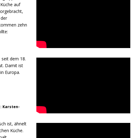
e Küche auf
vorgebracht,
 der
er kommen zehn
lte:
 seit dem 18.
t. Damit ist
 in Europa.
: Karsten-
ch ist, ähnelt
schen Küche.
alt.