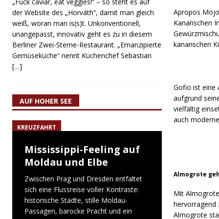
„Fuck caviar, eat veggies!“ – so steht es auf
Apropos Mojo: 
der Website des „Horváth“, damit man gleich
Kanarischen I
weiß, woran man is(s)t. Unkonventionell,
Gewürzmischun
unangepasst, innovativ geht es zu in diesem
kanarischen K
Berliner Zwei-Sterne-Restaurant. „Emanzipierte
Gemüseküche“ nennt Küchenchef Sebastian
[…]
Gofio ist eine
aufgrund seine
AUF HOHER SEE
vielfältig ein
auch moderne 
KREUZFAHRT
Mississippi-Feeling auf
Moldau und Elbe
Almogrote gehö
Zwischen Prag und Dresden entfaltet
sich eine Flussreise voller Kontraste:
Mit Almogrote 
historische Städte, stille Moldau-
hervorragend 
Passagen, barocke Pracht und ein
Almogrote sta