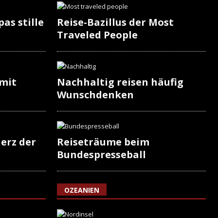
as stille
Reise-Bazillus der Most
Traveled People
 mit
Nachhaltig reisen häufig
Wunschdenken
erz der
Reiseträume beim
Bundespresseball
OZEANIEN