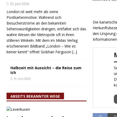
22. Juni 2026
London ist weit mehr als seine
Postkartenmotive. Während sich
Die kanarische
Besucherströme an den bekannten
Herkunftsbeze
Sehenswürdigkeiten drängen, entfaltet sich das
den Ursprung d
wahre Wesen der Metropole oft in ihren
Informationen
stilleren Winkeln. Mit dem im Midas Verlag
erschienenen Bildband „London – Wie es
keiner kennt“ öffnet Siobhan Ferguson
[...]
Halbzeit mit Aussicht – die Reise zum
S
Ich
u
10. Juni 2026
D
k
ABSEITS BEKANNTER WEGE