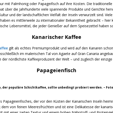
 nur mit Palmhonig oder Papageifisch auf ihre Kosten. Die traditionell
hat über die Jahrhunderte viele spannende Produkte und Gerichte her
 Kultur und der landschaftlichen Vielfalt der Inseln verwurzelt sind. Viele
 haben es mittlerweile zu internationaler Bekanntheit gebracht – hi
ische Lebensmittel, die jeder Genießer auf dem Speisezettel haben sol
Kanarischer Kaffee
affee
gilt als echtes Premiumprodukt und wird auf den Kanaren schon
sschließlich im malerischen Tal von Agaete auf Gran Canaria angebau
e der nördlichste Kaffeeproduzent der Welt – und zugleich der einzige
Papageienfisch
, der populäre Schichtkaffee, sollte unbedingt probiert werden. – Foto
s Papageienfisches, der vor den Küsten der Kanarischen Inseln heimis
dem von feinen Meeresfrüchten und ist eine Delikatesse der kanari
zt mit einer zarten Textur und einem hohen Nährstoff- und Proteingeh