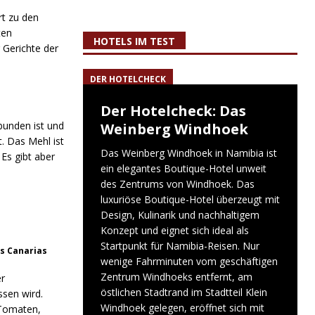
rt zu den
ten
HOTELS IM TEST
 Gerichte der
DER HOTELCHECK
Der Hotelcheck: Das
bunden ist und
Weinberg Windhoek
. Das Mehl ist
Das Weinberg Windhoek in Namibia ist
 Es gibt aber
ein elegantes Boutique-Hotel unweit
des Zentrums von Windhoek. Das
luxuriöse Boutique-Hotel überzeugt mit
Design, Kulinarik und nachhaltigem
Konzept und eignet sich ideal als
Startpunkt für Namibia-Reisen. Nur
as Canarias
wenige Fahrminuten vom geschäftigen
Zentrum Windhoeks entfernt, am
er
östlichen Stadtrand im Stadtteil Klein
sen wird.
Windhoek gelegen, eröffnet sich mit
 Tomaten,