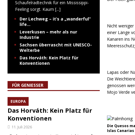
Schaufelradtechnik für ein Mississippi-
Feeling sorgt. Kaum
[...]
Der Lechweg – it’s a „wanderful“
life…
Nicht weniger 
Leverkusen – mehr als nur
einer Länge vo
Industrie
Kanaren ins N
Sachsen überrascht mit UNESCO-
Meeresschutzge
Welterbe
Das Horváth: Kein Platz für
Konventionen
Lapas oder Nap
Die Weichtier
FÜR GENIESSER
genossen werde
Mojo Verde ve
EUROPA
Das Horváth: Kein Platz für
Konventionen
Die Quesos maj
11. Juli 2026
Islas Canarias