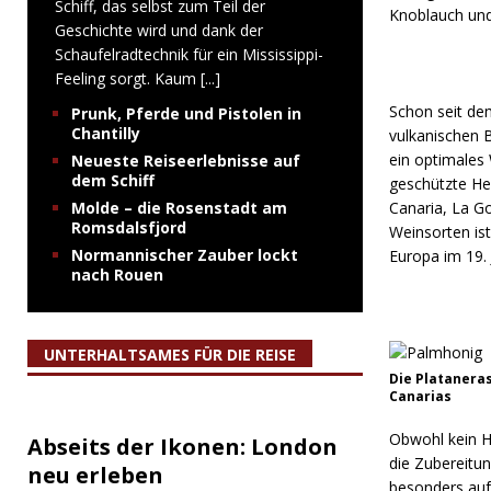
Schiff, das selbst zum Teil der
Knoblauch und
Geschichte wird und dank der
Schaufelradtechnik für ein Mississippi-
Feeling sorgt. Kaum
[...]
Schon seit de
Prunk, Pferde und Pistolen in
Chantilly
vulkanischen 
ein optimales
Neueste Reiseerlebnisse auf
dem Schiff
geschützte H
Molde – die Rosenstadt am
Canaria, La G
Romsdalsfjord
Weinsorten is
Normannischer Zauber lockt
Europa im 19. 
nach Rouen
UNTERHALTSAMES FÜR DIE REISE
Die Plataneras
Canarias
Obwohl kein Ho
Abseits der Ikonen: London
die Zubereitu
neu erleben
besonders auf