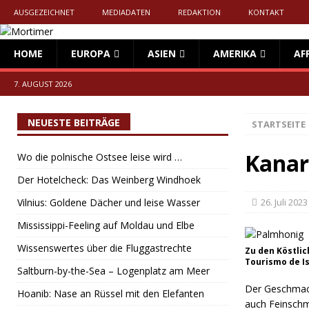
AUSGEZEICHNET
MEDIADATEN
REDAKTION
KONTAKT
HOME
EUROPA
ASIEN
AMERIKA
AF
7. AUGUST 2026
NEUESTE BEITRÄGE
STARTSEITE
Kanar
Wo die polnische Ostsee leise wird …
Der Hotelcheck: Das Weinberg Windhoek
Vilnius: Goldene Dächer und leise Wasser
26. Juli 2023
Mississippi-Feeling auf Moldau und Elbe
Wissenswertes über die Fluggastrechte
Zu den Köstli
Tourismo de Is
Saltburn-by-the-Sea – Logenplatz am Meer
Der Geschmac
Hoanib: Nase an Rüssel mit den Elefanten
auch Feinschm