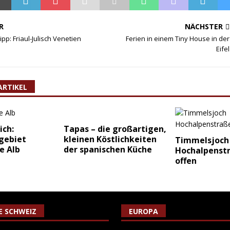
R
NÄCHSTER
pp: Friaul-Julisch Venetien
Ferien in einem Tiny House in der
Eifel
ARTIKEL
ich:
Tapas – die großartigen,
gebiet
kleinen Köstlichkeiten
Timmelsjoch
e Alb
der spanischen Küche
Hochalpenst
offen
IE SCHWEIZ
EUROPA