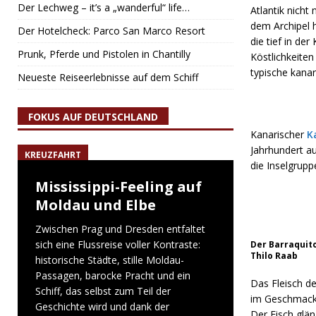
Der Lechweg – it’s a „wanderful“ life…
Atlantik nicht
dem Archipel 
Der Hotelcheck: Parco San Marco Resort
die tief in der
Prunk, Pferde und Pistolen in Chantilly
Köstlichkeiten
typische kanar
Neueste Reiseerlebnisse auf dem Schiff
FOKUS AUF DEUTSCHLAND
Kanarischer
K
Jahrhundert au
KREUZFAHRT
die Inselgrupp
Mississippi-Feeling auf
Moldau und Elbe
Zwischen Prag und Dresden entfaltet
sich eine Flussreise voller Kontraste:
Der Barraquito
Thilo Raab
historische Städte, stille Moldau-
Passagen, barocke Pracht und ein
Das Fleisch de
Schiff, das selbst zum Teil der
im Geschmack 
Geschichte wird und dank der
Der Fisch glän