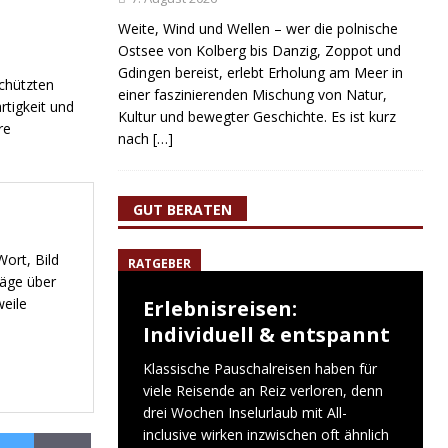
Weite, Wind und Wellen – wer die polnische
Ostsee von Kolberg bis Danzig, Zoppot und
Gdingen bereist, erlebt Erholung am Meer in
schützten
einer faszinierenden Mischung von Natur,
rtigkeit und
Kultur und bewegter Geschichte. Es ist kurz
re
nach
[…]
GUT BERATEN
ort, Bild
RATGEBER
räge über
weile
Erlebnisreisen:
Individuell & entspannt
Klassische Pauschalreisen haben für
viele Reisende an Reiz verloren, denn
drei Wochen Inselurlaub mit All-
inclusive wirken inzwischen oft ähnlich