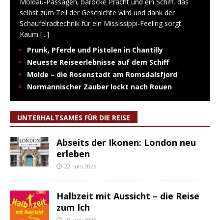
Moldau-Passagen, barocke Pracht und ein Schiff, das
selbst zum Teil der Geschichte wird und dank der
Schaufelradtechnik für ein Mississippi-Feeling sorgt.
Kaum
[...]
Prunk, Pferde und Pistolen in Chantilly
Neueste Reiseerlebnisse auf dem Schiff
Molde – die Rosenstadt am Romsdalsfjord
Normannischer Zauber lockt nach Rouen
UNTERHALTSAMES FÜR DIE REISE
Abseits der Ikonen: London neu
erleben
22. Juni 2026
Halbzeit mit Aussicht – die Reise
zum Ich
10. Juni 2026