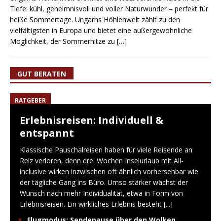
Tiefe: kühl, geheimnisvoll und voller Naturwunder – perfekt für
heiße Sommertage. Ungarns Höhlenwelt zählt zu den
vielfältigsten in Europa und bietet eine außergewöhnliche
Möglichkeit, der Sommerhitze zu
[…]
GUT BERATEN
RATGEBER
Erlebnisreisen: Individuell &
entspannt
Klassische Pauschalreisen haben für viele Reisende an
Reiz verloren, denn drei Wochen Inselurlaub mit All-
inclusive wirken inzwischen oft ähnlich vorhersehbar wie
der tägliche Gang ins Büro. Umso stärker wächst der
Wunsch nach mehr Individualität, etwa in Form von
Erlebnisreisen. Ein wirkliches Erlebnis besteht
[...]
Flugmodus: Sendepause über den Wolken