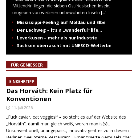
Mittendrin liegen die sieben Ostfriesischen Inseln,
umgeben von weiteren unbewohnten Inseln
[...]
Mississippi-Feeling auf Moldau und Elbe
Der Lechweg – it’s a „wanderful“ life…
Leverkusen – mehr als nur Industrie
Sachsen überrascht mit UNESCO-Welterbe
FÜR GENIESSER
EINKEHRTIPP
Das Horváth: Kein Platz für
Konventionen
11. Juli 2026
„Fuck caviar, eat veggies!“ – so steht es auf der Website des
„Horváth“, damit man gleich weiß, woran man is(s)t.
Unkonventionell, unangepasst, innovativ geht es zu in diesem
Berliner Zwei-Sterne-Restaurant. „Emanzipierte Gemüseküche“