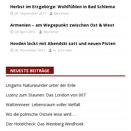
Herbst im Erzgebirge: Wohlfühlen in Bad Schlema
29. September 2017
Mortimer
Armenien – am Wegepunkt zwischen Ost & West
24. April 2013
Mortimer
Hovden lockt mit Abendski satt und neuen Pisten
30. November 2011
G. Schröder
NEUESTE BEITRÄGE
Ungarns Naturwunder unter der Erde
Lizenz zum Staunen: Das London von 007
Wattenmeer: Lebensraum voller Vielfalt
Wo die polnische Ostsee leise wird …
Der Hotelcheck: Das Weinberg Windhoek