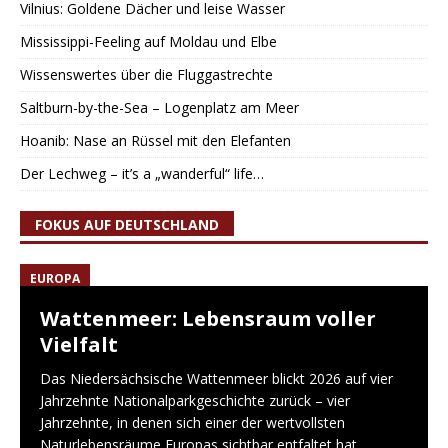
Vilnius: Goldene Dächer und leise Wasser
Mississippi-Feeling auf Moldau und Elbe
Wissenswertes über die Fluggastrechte
Saltburn-by-the-Sea – Logenplatz am Meer
Hoanib: Nase an Rüssel mit den Elefanten
Der Lechweg – it’s a „wanderful“ life…
FOKUS AUF DEUTSCHLAND
EUROPA
Wattenmeer: Lebensraum voller
Vielfalt
Das Niedersächsische Wattenmeer blickt 2026 auf vier
Jahrzehnte Nationalparkgeschichte zurück – vier
Jahrzehnte, in denen sich einer der wertvollsten
Naturlebensräume Europas sichtbar entfaltet hat.