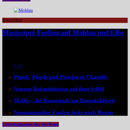
Kreuzfahrt
Mississippi-Feeling auf Moldau und Elbe
Zwischen Prag und Dresden entfaltet sich eine Flussreise voller
Kontraste: historische Städte, stille Moldau-Passagen, barocke
Pracht und ein Schiff, das selbst zum Teil der Geschichte wird und
dank der Schaufelradtechnik für ein Mississippi-Feeling sorgt.
Kaum
[...]
Prunk, Pferde und Pistolen in Chantilly
Neueste Reiseerlebnisse auf dem Schiff
Molde – die Rosenstadt am Romsdalsfjord
Normannischer Zauber lockt nach Rouen
Unterhaltsames für die Reise