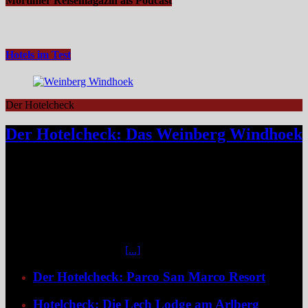
Mortimer Reisemagazin als Podcast
Hotels im Test
Der Hotelcheck
Der Hotelcheck: Das Weinberg Windhoek
Das Weinberg Windhoek in Namibia ist ein elegantes Boutique-
Hotel unweit des Zentrums von Windhoek. Das luxuriöse Boutique-
Hotel überzeugt mit Design, Kulinarik und nachhaltigem Konzept
und eignet sich ideal als Startpunkt für Namibia-Reisen. Nur wenige
Fahrminuten vom geschäftigen Zentrum Windhoeks entfernt, am
östlichen Stadtrand im Stadtteil Klein Windhoek gelegen, eröffnet
sich mit dem Weinberg Windhoek Gondwana Collection Namibia
eine bemerkenswert ruhige
[...]
Der Hotelcheck: Parco San Marco Resort
Hotelcheck: Die Lech Lodge am Arlberg