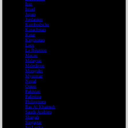
Iran
Israel
Japan
Jordanien
Kambodscha
Kasachstan
Katar
Kirgisistan
Laos
La Réunion
Macau
Malaysia
Malediven
Mongolei
Myanmar
Nepal
Oman
Pakistan
Palästina
Philippinen
Ras Al Khaimah
Saudi-Arabien
Sharjah
Singapur
Sri Lanka