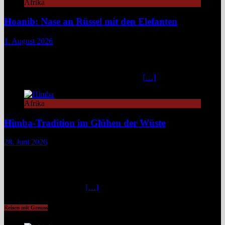
Afrika
Hoanib: Nase an Rüssel mit den Elefanten
1. August 2026
Das Hoanib Elephant Camp im Nordwesten Namibias steht für eine
neue Art des Reisens: exklusiv, datenbasiert und tief verbunden mit
einem der sensibelsten Ökosysteme Afrikas. Die Region Kunene im
Nordwesten von Namibia, lange unter dem
[…]
Afrika
Himba-Tradition im Glühen der Wüste
28. Juni 2026
Im Nordwesten Namibias, wo das ausgetrocknete Bett des Hoanib-
Flusses sich wie eine Lebensader durch eine der unwirtlichsten
Landschaften der Erde zieht, flimmert die Luft in der
unbarmherzigen Mittagshitze. Hier, zwischen schroffen Bergen und
staubigen Wüstenbänken
[…]
Reisen mit Genuss