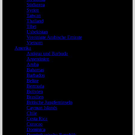
Südkorea
Syrien
Taiwan
Thailand
Tibet
Usbekistan
Vereinigte Arabische Emirate
Vietnam
Amerika
Antigua und Barbuda
Argentinien
Aruba
Bahamas
Barbados
Belize
Bermuda
Bolivien
Brasilien
Britische Jungferninseln
Cayman Islands
Chile
Costa Rica
Curacao
Dominica
Dominikanische Republik