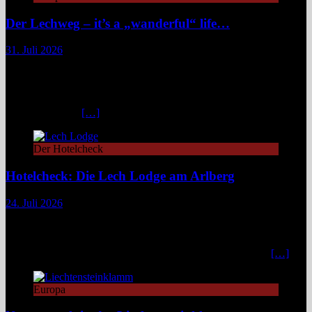
Der Lechweg – it’s a „wanderful“ life…
31. Juli 2026
Zwischen türkisblauem Bergsee und Königsschlössern erzählt der
Lechweg eine Geschichte von ungezähmter Natur, alpiner Kultur
und moderatem Weitwandern durch zwei Länder und drei
Regionen. Still und beinahe entrückt liegt der Formarinsee in den
Lechtaler Alpen.
[…]
Der Hotelcheck
Hotelcheck: Die Lech Lodge am Arlberg
24. Juli 2026
Die Lech Lodge am Arlberg in Österreich verbindet alpine
Zurückhaltung mit diskretem Luxus. Eleganz, großer Komfort und
ein individueller Service verwandeln den Aufenthalt in ein stilvolles,
privates Bergrefugium. In einer Zeit, in der viele Häuser mit
[…]
Europa