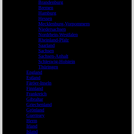
Brandenburg
Bremen
Hamburg
Hessen
Mecklenburg-Vorpommern
Niedersachsen
Nordrhein-Westfalen
Rheinland-Pfalz
Saarland
Sachsen
Sachsen-Anhalt
Schleswig-Holstein
Thüringen
England
Estland
Färöer-Inseln
Finnland
Frankreich
Gibraltar
Griechenland
Grönland
Guernsey
Herm
Irland
Island