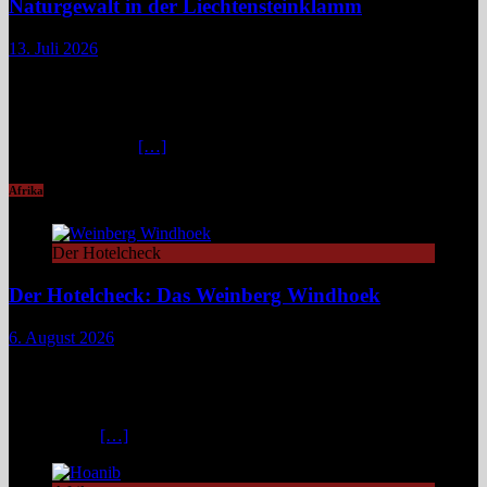
Naturgewalt in der Liechtensteinklamm
13. Juli 2026
Die Liechtensteinklamm im Salzburger Land erweist sich als ein
spektakuläres Naturwunder mit imposanten Felswänden, modernen
Stegen und faszinierenden Lichtspielen. Ideal für Wandernde und
Naturfans. Wer glaubt, in den österreichischen Alpen ließe sich
immer und überall
[…]
Afrika
Der Hotelcheck
Der Hotelcheck: Das Weinberg Windhoek
6. August 2026
Das Weinberg Windhoek in Namibia ist ein elegantes Boutique-
Hotel unweit des Zentrums von Windhoek. Das luxuriöse Boutique-
Hotel überzeugt mit Design, Kulinarik und nachhaltigem Konzept
und eignet sich ideal als Startpunkt für Namibia-Reisen. Nur wenige
Fahrminuten
[…]