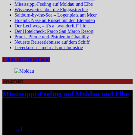
Mississippi-Feeling auf Moldau und Elbe
Wissenswertes über die Fluggastrechte
Saltburn-by-the-Sea – Logenplatz am Meer
Hoanib: Nase an Rüssel mit den Elefanten
Der Lechweg – it’s a „wanderful“ life…
Der Hotelcheck: Parco San Marco Resort
Prunk, Pferde und Pistolen in Chantilly
Neueste Reiseerlebnisse auf dem Schiff
Leverkusen – mehr als nur Industrie
Fokus auf Deutschland
Kreuzfahrt
Mississippi-Feeling auf Moldau und Elbe
Zwischen Prag und Dresden entfaltet sich eine Flussreise voller
Kontraste: historische Städte, stille Moldau-Passagen, barocke
Pracht und ein Schiff, das selbst zum Teil der Geschichte wird und
dank der Schaufelradtechnik für ein Mississippi-Feeling sorgt.
Kaum
[...]