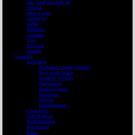
São Tomé und Príncipe
Senegal
Sierra Leone
Simbabwe
Sudan
Südafrika
Tansania
Togo
Tunesien
Uganda
Ozeanien
Australien
Australian Capital Territory
New South Wales
Northern Territory
Queensland
South Australia
Tasmanien
Victoria
Westaustralien
Cookinseln
Fidschi-Inseln
Neukaledonien
Neuseeland
Palau