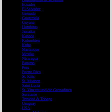
Ecuador
El Salvador
Grenada
Guatemala
Guyana
Honduras
Jamaika
Kanada
Kolumbien
Kuba
Martinique
Mexiko
Nicaragua
Panama
Peru
Puerto Rico
St. Kitts
St. Maarten
Saint Lucia
St. Vincent und die Grenadinen
Suriname
Trinidad & Tobago
Uruguay
USA