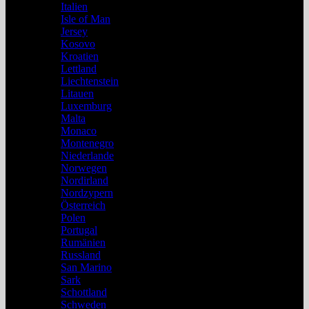
Italien
Isle of Man
Jersey
Kosovo
Kroatien
Lettland
Liechtenstein
Litauen
Luxemburg
Malta
Monaco
Montenegro
Niederlande
Norwegen
Nordirland
Nordzypern
Österreich
Polen
Portugal
Rumänien
Russland
San Marino
Sark
Schottland
Schweden