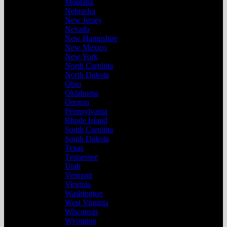
Montana
Nebraska
New Jersey
Nevada
New Hampshire
New Mexico
New York
North Carolina
North Dakota
Ohio
Oklahoma
Oregon
Pennsylvania
Rhode Island
South Carolina
South Dakota
Texas
Tennessee
Utah
Vermont
Virginia
Washington
West Virginia
Wisconsin
Wyoming