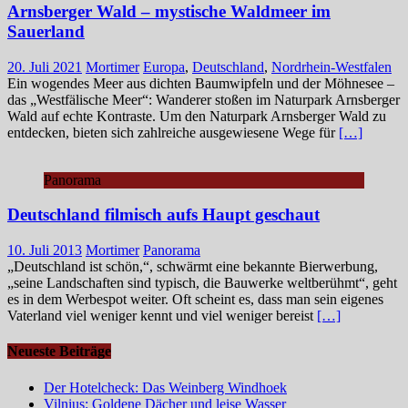
Arnsberger Wald – mystische Waldmeer im
Sauerland
20. Juli 2021
Mortimer
Europa
,
Deutschland
,
Nordrhein-Westfalen
Ein wogendes Meer aus dichten Baumwipfeln und der Möhnesee –
das „Westfälische Meer“: Wanderer stoßen im Naturpark Arnsberger
Wald auf echte Kontraste. Um den Naturpark Arnsberger Wald zu
entdecken, bieten sich zahlreiche ausgewiesene Wege für
[…]
Panorama
Deutschland filmisch aufs Haupt geschaut
10. Juli 2013
Mortimer
Panorama
„Deutschland ist schön,“, schwärmt eine bekannte Bierwerbung,
„seine Landschaften sind typisch, die Bauwerke weltberühmt“, geht
es in dem Werbespot weiter. Oft scheint es, dass man sein eigenes
Vaterland viel weniger kennt und viel weniger bereist
[…]
Neueste Beiträge
Der Hotelcheck: Das Weinberg Windhoek
Vilnius: Goldene Dächer und leise Wasser