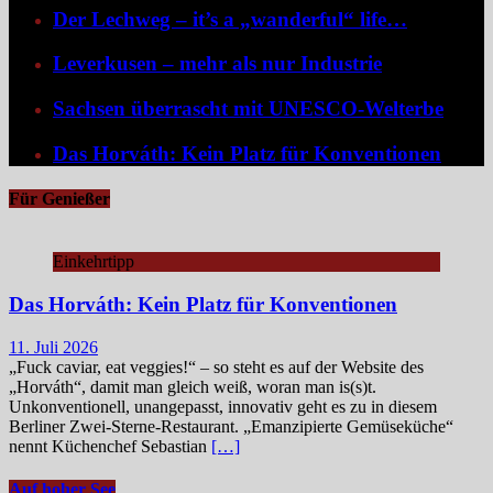
Der Lechweg – it’s a „wanderful“ life…
Leverkusen – mehr als nur Industrie
Sachsen überrascht mit UNESCO-Welterbe
Das Horváth: Kein Platz für Konventionen
Für Genießer
Einkehrtipp
Das Horváth: Kein Platz für Konventionen
11. Juli 2026
„Fuck caviar, eat veggies!“ – so steht es auf der Website des
„Horváth“, damit man gleich weiß, woran man is(s)t.
Unkonventionell, unangepasst, innovativ geht es zu in diesem
Berliner Zwei-Sterne-Restaurant. „Emanzipierte Gemüseküche“
nennt Küchenchef Sebastian
[…]
Auf hoher See