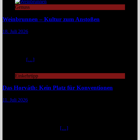
Genuss
Weinbrunnen – Kultur zum Anstoßen
18. Juli 2026
Eine Tour zu Europas Weinbrunnen führt zu Pilgerwegen,
mittelalterlichen Dörfern und modernen Winzerinitiativen. Überall
dort, wo Wein unentgeltlich fließt, steckt eine Idee dahinter:
Gemeinschaft, Kultur und ein kleines Stück Magie. Europa ist reich
an Mythen,
[…]
Einkehrtipp
Das Horváth: Kein Platz für Konventionen
11. Juli 2026
„Fuck caviar, eat veggies!“ – so steht es auf der Website des
„Horváth“, damit man gleich weiß, woran man is(s)t.
Unkonventionell, unangepasst, innovativ geht es zu in diesem
Berliner Zwei-Sterne-Restaurant. „Emanzipierte Gemüseküche“
nennt Küchenchef Sebastian
[…]