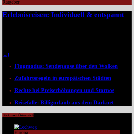
Ratgeber
Erlebnisreisen: Individuell & entspannt
Klassische Pauschalreisen haben für viele Reisende an Reiz
verloren, denn drei Wochen Inselurlaub mit All-inclusive wirken
inzwischen oft ähnlich vorhersehbar wie der tägliche Gang ins
Büro. Umso stärker wächst der Wunsch nach mehr Individualität,
etwa in Form von Erlebnisreisen. Ein wirkliches Erlebnis besteht
[...]
Flugmodus: Sendepause über den Wolken
Zufahrtsregeln in europäischen Städten
Rechte bei Preiserhöhungen und Stornos
Reisefalle: Billigurlaub aus dem Darknet
Blick nach Österreich
Europa