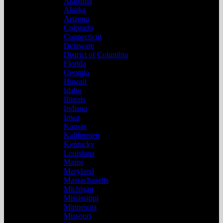
Alabama
Alaska
Arizona
Colorado
Connecticut
Delaware
District of Columbia
Florida
Georgia
Hawaii
Idaho
Illinois
Indiana
Iowa
Kansas
Kalifornien
Kentucky
Louisiana
Maine
Maryland
Massachusetts
Michigan
Mississippi
Minnesota
Missouri