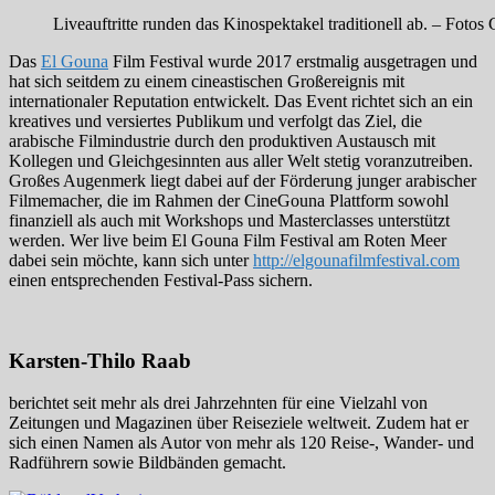
Liveauftritte runden das Kinospektakel traditionell ab. – Foto
Das
El Gouna
Film Festival wurde 2017 erstmalig ausgetragen und
hat sich seitdem zu einem cineastischen Großereignis mit
internationaler Reputation entwickelt. Das Event richtet sich an ein
kreatives und versiertes Publikum und verfolgt das Ziel, die
arabische Filmindustrie durch den produktiven Austausch mit
Kollegen und Gleichgesinnten aus aller Welt stetig voranzutreiben.
Großes Augenmerk liegt dabei auf der Förderung junger arabischer
Filmemacher, die im Rahmen der CineGouna Plattform sowohl
finanziell als auch mit Workshops und Masterclasses unterstützt
werden. Wer live beim El Gouna Film Festival am Roten Meer
dabei sein möchte, kann sich unter
http://elgounafilmfestival.com
einen entsprechenden Festival-Pass sichern.
Karsten-Thilo Raab
berichtet seit mehr als drei Jahrzehnten für eine Vielzahl von
Zeitungen und Magazinen über Reiseziele weltweit. Zudem hat er
sich einen Namen als Autor von mehr als 120 Reise-, Wander- und
Radführern sowie Bildbänden gemacht.