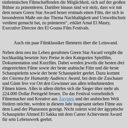
einheimischen Filmschaffenden die Möglichkeit, sich auf der großen
Bühne zu präsentieren. Darüber hinaus sind wir stolz, dass wir mit
dem neuen Green Star Award heuer erstmals einen Film, der sich in
besonderem Maße um das Thema Nachhaltigkeit und Umweltschutz
verdient gemacht hat, zu prämieren“, erklärt Amal El Masry,
Executive Director des El Gouna Film Festivals.
Auch ein paar Filmklassiker flimmern über die Leinwand.
Neben dem neu ins Leben gerufenen Green Star Award vergibt die
hochkarätig besetzte Jury Preise in den Kategorien Spielfilm,
Dokumentation und Kurzfilm. Dabei werden jeweils die besten drei
eingereichten Filme sowie der beste arabische Film und die beste
Schauspielerin sowie der beste Schauspieler geehrt. Dazu kommt
der
Cinema for Humanity Audience Award
, bei dem die Zuschauer
und Gäste live vor Ort den Gewinner aus allen teilnehmenden
Filmen küren. Alles in allem dürfen sich die Sieger über mehr als
224.000 Dollar Preisgeld freuen. Da das Festival vornehmlich
Filmemacher und Kreative aus
Ägypten
und der arabischen Welt
fördern möchte, werden in diesem Jahr insgesamt sieben Filme aus
dem Land der Pharaonen gezeigt. Nicht zuletzt wird der ägyptische
Schauspieler Ahmed El Sakka mit dem Career Achievment Award
für sein Lebenswerk geehrt.