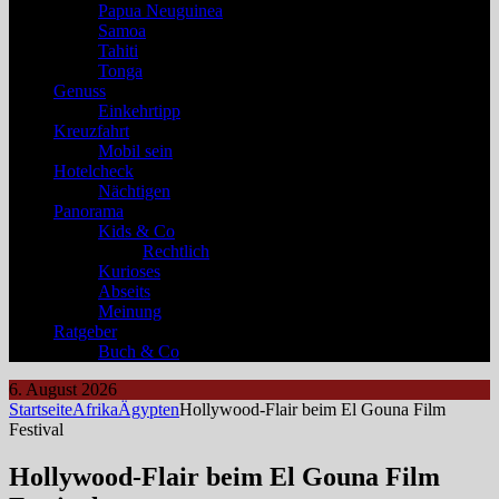
Papua Neuguinea
Samoa
Tahiti
Tonga
Genuss
Einkehrtipp
Kreuzfahrt
Mobil sein
Hotelcheck
Nächtigen
Panorama
Kids & Co
Rechtlich
Kurioses
Abseits
Meinung
Ratgeber
Buch & Co
6. August 2026
Startseite
Afrika
Ägypten
Hollywood-Flair beim El Gouna Film
Festival
Hollywood-Flair beim El Gouna Film