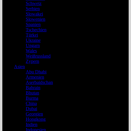
Schweiz
Serbien
Slowakei
Slowenien
Spanien
Tschechien
Türkei
Ukraine
Ungarn
Wales
Weißrussland
Zypern
Asien
Abu Dhabi
Armenien
Aserbaidschan
Bahrain
Bhutan
Burma
China
Dubai
Georgien
Hongkong
Indien
Indonesien