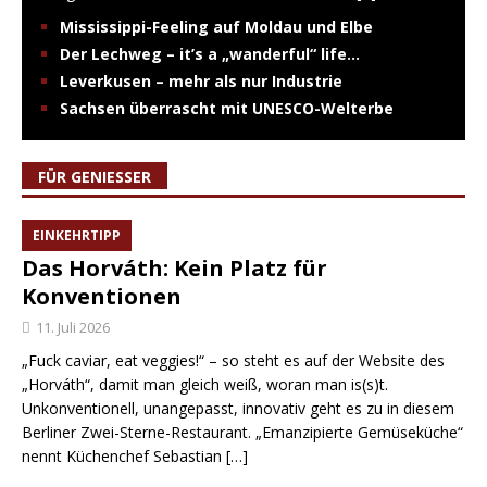
Mississippi-Feeling auf Moldau und Elbe
Der Lechweg – it’s a „wanderful“ life…
Leverkusen – mehr als nur Industrie
Sachsen überrascht mit UNESCO-Welterbe
FÜR GENIESSER
EINKEHRTIPP
Das Horváth: Kein Platz für
Konventionen
11. Juli 2026
„Fuck caviar, eat veggies!“ – so steht es auf der Website des
„Horváth“, damit man gleich weiß, woran man is(s)t.
Unkonventionell, unangepasst, innovativ geht es zu in diesem
Berliner Zwei-Sterne-Restaurant. „Emanzipierte Gemüseküche“
nennt Küchenchef Sebastian
[…]