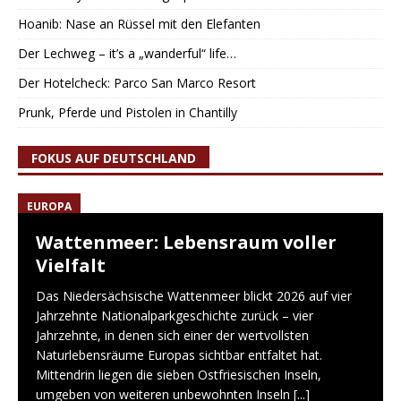
Hoanib: Nase an Rüssel mit den Elefanten
Der Lechweg – it’s a „wanderful“ life…
Der Hotelcheck: Parco San Marco Resort
Prunk, Pferde und Pistolen in Chantilly
FOKUS AUF DEUTSCHLAND
EUROPA
Wattenmeer: Lebensraum voller
Vielfalt
Das Niedersächsische Wattenmeer blickt 2026 auf vier
Jahrzehnte Nationalparkgeschichte zurück – vier
Jahrzehnte, in denen sich einer der wertvollsten
Naturlebensräume Europas sichtbar entfaltet hat.
Mittendrin liegen die sieben Ostfriesischen Inseln,
umgeben von weiteren unbewohnten Inseln
[...]