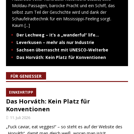
Moldau-Passagen, barocke Pracht und ein Schiff, das
selbst zum Teil der Geschichte wird und dank der
Schaufelradtechnik für ein Mississippi-Feeling sorgt.
Kaum
[...]
Der Lechweg – it’s a „wanderful“ life…
Leverkusen – mehr als nur Industrie
Sachsen überrascht mit UNESCO-Welterbe
Das Horváth: Kein Platz für Konventionen
FÜR GENIESSER
EINKEHRTIPP
Das Horváth: Kein Platz für
Konventionen
11. Juli 2026
„Fuck caviar, eat veggies!“ – so steht es auf der Website des
„Horváth“, damit man gleich weiß, woran man is(s)t.