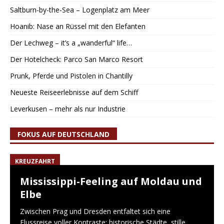
Saltburn-by-the-Sea – Logenplatz am Meer
Hoanib: Nase an Rüssel mit den Elefanten
Der Lechweg – it’s a „wanderful“ life…
Der Hotelcheck: Parco San Marco Resort
Prunk, Pferde und Pistolen in Chantilly
Neueste Reiseerlebnisse auf dem Schiff
Leverkusen – mehr als nur Industrie
FOKUS AUF DEUTSCHLAND
KREUZFAHRT
Mississippi-Feeling auf Moldau und
Elbe
Zwischen Prag und Dresden entfaltet sich eine
Flussreise voller Kontraste: historische Städte, stille