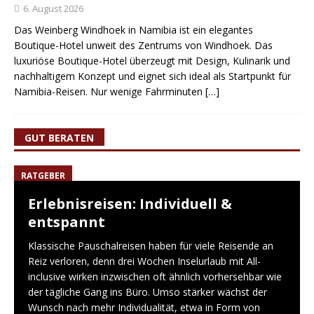
6. August 2026
Das Weinberg Windhoek in Namibia ist ein elegantes
Boutique-Hotel unweit des Zentrums von Windhoek. Das
luxuriöse Boutique-Hotel überzeugt mit Design, Kulinarik und
nachhaltigem Konzept und eignet sich ideal als Startpunkt für
Namibia-Reisen. Nur wenige Fahrminuten
[…]
GUT BERATEN
RATGEBER
Erlebnisreisen: Individuell &
entspannt
Klassische Pauschalreisen haben für viele Reisende an
Reiz verloren, denn drei Wochen Inselurlaub mit All-
inclusive wirken inzwischen oft ähnlich vorhersehbar wie
der tägliche Gang ins Büro. Umso stärker wächst der
Wunsch nach mehr Individualität, etwa in Form von