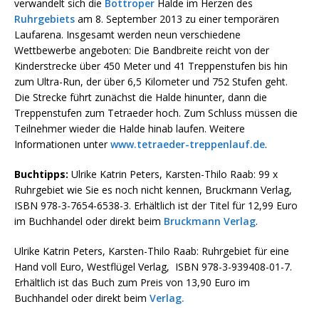
verwandelt sich die
Bottroper
Halde im Herzen des
Ruhrgebiets
am 8. September 2013 zu einer temporären
Laufarena. Insgesamt werden neun verschiedene
Wettbewerbe angeboten: Die Bandbreite reicht von der
Kinderstrecke über 450 Meter und 41 Treppenstufen bis hin
zum Ultra-Run, der über 6,5 Kilometer und 752 Stufen geht.
Die Strecke führt zunächst die Halde hinunter, dann die
Treppenstufen zum Tetraeder hoch. Zum Schluss müssen die
Teilnehmer wieder die Halde hinab laufen. Weitere
Informationen unter
www.tetraeder-treppenlauf.de
.
Buchtipps:
Ulrike Katrin Peters, Karsten-Thilo Raab: 99 x
Ruhrgebiet wie Sie es noch nicht kennen, Bruckmann Verlag,
ISBN 978-3-7654-6538-3. Erhältlich ist der Titel für 12,99 Euro
im Buchhandel oder direkt beim
Bruckmann Verlag
.
Ulrike Katrin Peters, Karsten-Thilo Raab: Ruhrgebiet für eine
Hand voll Euro, Westflügel Verlag, ISBN 978-3-939408-01-7.
Erhältlich ist das Buch zum Preis von 13,90 Euro im
Buchhandel oder direkt beim
Verlag.