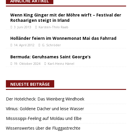
ÄHNLICHE ARTIKEL
Wenn King Ginger mit der Möhre wirft – Festival der
Rothaarigen steigt in Irland
3. Juni 2013
Karsten-Thilo Raab
Holländer feiern im Wonnemonat Mai das Fahrrad
14. April 2012
G. Schröder
Bermuda: Geruhsames Saint George’s
19. Oktober 2024
Karl-Heinz Hänel
NEUESTE BEITRÄGE
Der Hotelcheck: Das Weinberg Windhoek
Vilnius: Goldene Dächer und leise Wasser
Mississippi-Feeling auf Moldau und Elbe
Wissenswertes über die Fluggastrechte