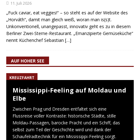
11. Juli 2026
„Fuck caviar, eat veggies!“ – so steht es auf der Website des
„Horváth“, damit man gleich weiß, woran man is(s)t.
Unkonventionell, unangepasst, innovativ geht es zu in diesem
Berliner Zwei-Sterne-Restaurant. „Emanzipierte Gemüseküche“
nennt Küchenchef Sebastian
[…]
AUF HOHER SEE
KREUZFAHRT
Mississippi-Feeling auf Moldau und
Elbe
Zwischen Prag und Dresden entfaltet sich eine
Flussreise voller Kontraste: historische Städte, stille
Moldau-Passagen, barocke Pracht und ein Schiff, das
selbst zum Teil der Geschichte wird und dank der
Schaufelradtechnik für ein Mississippi-Feeling sorgt.