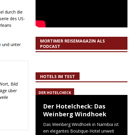
el durch die
serie des US-
rleans
MORTIMER REISEMAGAZIN ALS
e
und unter
PODCAST
HOTELS IM TEST
ort, Bild
räge über
DER HOTELCHECK
weile
Der Hotelcheck: Das
Weinberg Windhoek
Das Weinberg Windhoek in Namibia ist
ein elegantes Boutique-Hotel unweit