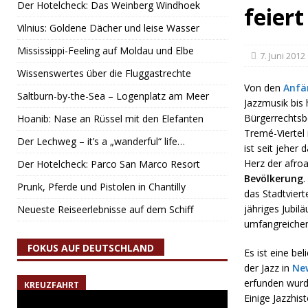
Der Hotelcheck: Das Weinberg Windhoek
feier
Vilnius: Goldene Dächer und leise Wasser
Mississippi-Feeling auf Moldau und Elbe
7. Juni 2012
Wissenswertes über die Fluggastrechte
Von den
Anfä
Saltburn-by-the-Sea – Logenplatz am Meer
Jazzmusik bis 
Bürgerrechts
Hoanib: Nase an Rüssel mit den Elefanten
Tremé-Viertel
Der Lechweg – it’s a „wanderful“ life…
ist seit jeher
Herz der afro
Der Hotelcheck: Parco San Marco Resort
Bevölkerung
.
Prunk, Pferde und Pistolen in Chantilly
das Stadtviert
jähriges Jubil
Neueste Reiseerlebnisse auf dem Schiff
umfangreiche
FOKUS AUF DEUTSCHLAND
Es ist eine bel
der Jazz in
Ne
erfunden wurd
KREUZFAHRT
Einige Jazzhis