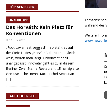
FÜR GENIESSER
Fernsehsender
EINKEHRTIPP
während des W
Das Horváth: Kein Platz für
Konventionen
Weitere Infor
11. Juli 2026
www.neworle
„Fuck caviar, eat veggies!“ – so steht es auf
der Website des „Horváth“, damit man gleich
weiß, woran man is(s)t. Unkonventionell,
unangepasst, innovativ geht es zu in diesem
S
Berliner Zwei-Sterne-Restaurant. „Emanzipierte
u
Gemüseküche“ nennt Küchenchef Sebastian
D
[…]
k
AUF HOHER SEE