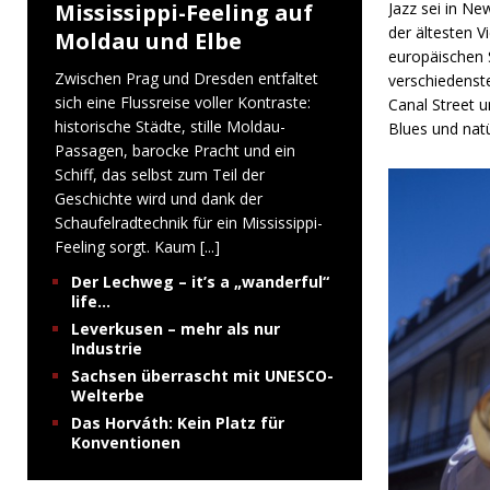
Mississippi-Feeling auf
Jazz sei in N
der ältesten 
Moldau und Elbe
europäischen 
Zwischen Prag und Dresden entfaltet
verschiedenst
sich eine Flussreise voller Kontraste:
Canal Street 
historische Städte, stille Moldau-
Blues und natü
Passagen, barocke Pracht und ein
Schiff, das selbst zum Teil der
Geschichte wird und dank der
Schaufelradtechnik für ein Mississippi-
Feeling sorgt. Kaum
[...]
Der Lechweg – it’s a „wanderful“
life…
Leverkusen – mehr als nur
Industrie
Sachsen überrascht mit UNESCO-
Welterbe
Das Horváth: Kein Platz für
Konventionen