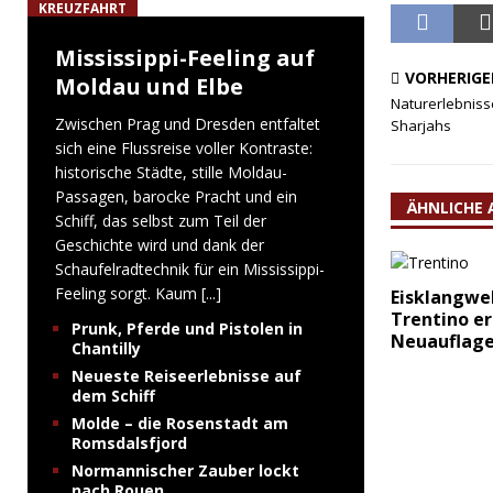
KREUZFAHRT
Mississippi-Feeling auf
VORHERIGE
Moldau und Elbe
Naturerlebniss
Zwischen Prag und Dresden entfaltet
Sharjahs
sich eine Flussreise voller Kontraste:
historische Städte, stille Moldau-
Passagen, barocke Pracht und ein
ÄHNLICHE 
Schiff, das selbst zum Teil der
Geschichte wird und dank der
Schaufelradtechnik für ein Mississippi-
Feeling sorgt. Kaum
[...]
Eisklangwe
Trentino er
Prunk, Pferde und Pistolen in
Neuauflag
Chantilly
Neueste Reiseerlebnisse auf
dem Schiff
Molde – die Rosenstadt am
Romsdalsfjord
Normannischer Zauber lockt
nach Rouen