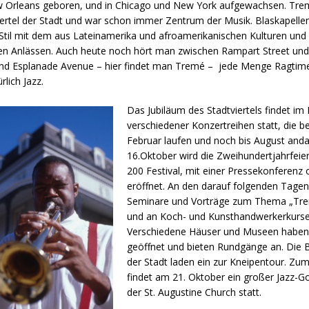
ew Orleans geboren, und in Chicago und New York aufgewachsen. Trem
Viertel der Stadt und war schon immer Zentrum der Musik. Blaskapelle
Stil mit dem aus Lateinamerika und afroamerikanischen Kulturen und 
en Anlässen. Auch heute noch hört man zwischen Rampart Street und
und Esplanade Avenue – hier findet man Tremé – jede Menge Ragtim
rlich Jazz.
Das Jubiläum des Stadtviertels findet i
verschiedener Konzertreihen statt, die be
Februar laufen und noch bis August and
16.Oktober wird die Zweihundertjahrfeie
200 Festival, mit einer Pressekonferenz of
eröffnet. An den darauf folgenden Tage
Seminare und Vorträge zum Thema „Tr
und an Koch- und Kunsthandwerkerkurse
Verschiedene Häuser und Museen haben 
geöffnet und bieten Rundgänge an. Die 
der Stadt laden ein zur Kneipentour. Zu
findet am 21. Oktober ein großer Jazz-Go
der St. Augustine Church statt.