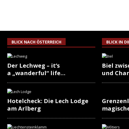
BLICK NACH ÖSTERREICH
BLICK IN D
Der Lechweg – it’s
Biel zwi
a „wanderful“ life…
und Cha
Hotelcheck: Die Lech Lodge
Grenzenl
am Arlberg
magisch