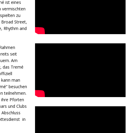
é ist eines
n vermischten
spielten zu
 Broad Street,
e, Rhythm and
m Rahmen
reits seit
auern. Am
r, das Tremé
fiziell
n kann man
emé“ besuchen
n teilnehmen.
ihre Pforten
Bars und Clubs
m Abschluss
ttesdienst in