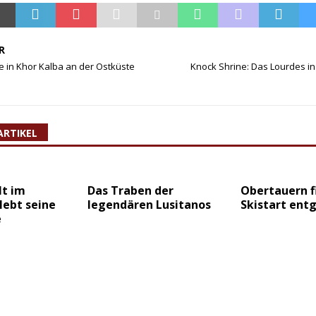
R
e in Khor Kalba an der Ostküste
Knock Shrine: Das Lourdes in
ARTIKEL
lt im
Das Traben der
Obertauern f
lebt seine
legendären Lusitanos
Skistart ent
e