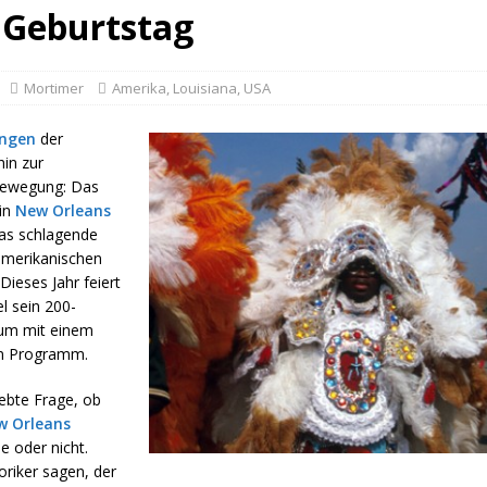
t Geburtstag
Mortimer
Amerika
,
Louisiana
,
USA
ngen
der
hin zur
bewegung: Das
 in
New
Orleans
 das schlagende
amerikanisc
hen
 Die
ses Jahr feiert
el sein 200-
äum mit einem
n Programm.
iebte Frage, ob
w Orleans
e oder nicht.
toriker sagen, der