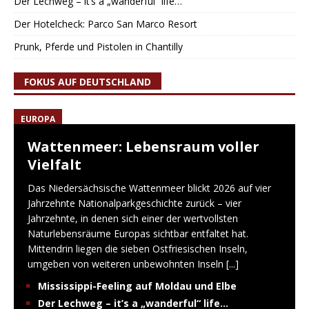
Der Lechweg – it’s a „wanderful“ life…
Der Hotelcheck: Parco San Marco Resort
Prunk, Pferde und Pistolen in Chantilly
FOKUS AUF DEUTSCHLAND
EUROPA
Wattenmeer: Lebensraum voller
Vielfalt
Das Niedersächsische Wattenmeer blickt 2026 auf vier
Jahrzehnte Nationalparkgeschichte zurück – vier
Jahrzehnte, in denen sich einer der wertvollsten
Naturlebensräume Europas sichtbar entfaltet hat.
Mittendrin liegen die sieben Ostfriesischen Inseln,
umgeben von weiteren unbewohnten Inseln
[...]
Mississippi-Feeling auf Moldau und Elbe
Der Lechweg – it’s a „wanderful“ life…