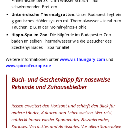
Einheimische bei 38 °C im Wasser Schach – auf
schwimmenden Brettern.
Unterirdische Thermalgrotten:
Unter Budapest liegt ein
gigantisches Höhlensystem mit Thermalwasser – ideal zum
Tauchen, z. B. in der Molnár-János-Höhle.
Hippo-Spa im Zoo:
Die Nilpferde im Budapester Zoo
baden im selben Thermalwasser wie die Besucher des
Széchenyi-Bades – Spa für alle!
Weitere Informationen unter
www.visithungary.com
und
www.spiceofeurope.de
Buch- und Geschenktipp für naseweise
Reisende und Zuhausebleiber
Reisen erweitert den Horizont und schärft den Blick für
andere Länder, Kulturen und Lebensweisen. Wer reist,
entdeckt immer wieder Spannendes, Faszinierendes,
Kurioses, Verrücktes und Amüsantes. Vor allem Superlative