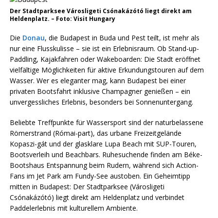
Der Stadtparksee Városligeti Csónakázótó liegt direkt am
Heldenplatz. – Foto: Visit Hungary
Die
Donau
, die Budapest in Buda und Pest teilt, ist mehr als
nur eine Flusskulisse – sie ist ein Erlebnisraum. Ob Stand-up-
Paddling, Kajakfahren oder Wakeboarden: Die Stadt eröffnet
vielfältige Möglichkeiten für aktive Erkundungstouren auf dem
Wasser. Wer es eleganter mag, kann Budapest bei einer
privaten Bootsfahrt inklusive Champagner genießen – ein
unvergessliches Erlebnis, besonders bei Sonnenuntergang.
Beliebte Treffpunkte für Wassersport sind der naturbelassene
Römerstrand (Római-part), das urbane Freizeitgelände
Kopaszi-gát und der glasklare Lupa Beach mit SUP-Touren,
Bootsverleih und Beachbars. Ruhesuchende finden am Béke-
Bootshaus Entspannung beim Rudern, während sich Action-
Fans im Jet Park am Fundy-See austoben. Ein Geheimtipp
mitten in Budapest: Der Stadtparksee (Városligeti
Csónakázótó) liegt direkt am Heldenplatz und verbindet
Paddelerlebnis mit kulturellem Ambiente.