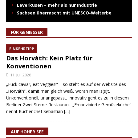
Leverkusen – mehr als nur Industrie
Sachsen überrascht mit UNESCO-Welterbe
FÜR GENIESSER
EINKEHRTIPP
Das Horváth: Kein Platz für
Konventionen
11. Juli 2026
„Fuck caviar, eat veggies!“ – so steht es auf der Website des
„Horváth“, damit man gleich weiß, woran man is(s)t.
Unkonventionell, unangepasst, innovativ geht es zu in diesem
Berliner Zwei-Sterne-Restaurant. „Emanzipierte Gemüseküche“
nennt Küchenchef Sebastian
[…]
AUF HOHER SEE