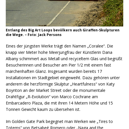
Entlang des Big Art Loops bevölkern auch Giraffen-Skulpturen
die Wege. – Foto: Jack Persons
Eines der jüngsten Werke trägt den Namen „Coralee“. Die
knapp vier Meter hohe Meerjungfrau der Künstlerin Dana
Albany schimmert aus Metall und recyceltem Glas und begrüßt
Besucherinnen und Besucher am Pier 1/2 mit einem fast
märchenhaften Glanz. Insgesamt wurden bereits 17
Installationen im Stadtgebiet eingeweiht. Dazu gehören unter
anderem die herzförmige Skulptur „Heartfulness“ von Katy
Boynton an der Market Street oder die monumentale
Drahtfigur „R‑Evolution“ von Marco Cochrane am
Embarcadero Plaza, die mit ihren 14 Metern Höhe und 15
Tonnen Gewicht kaum zu übersehen ist.
Im Golden Gate Park begegnet man Werken wie „Tires to
Totems“ von Betsabeé Romero oder „Naga and the