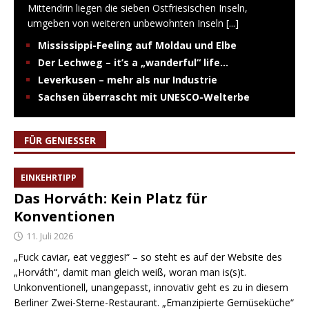
Mittendrin liegen die sieben Ostfriesischen Inseln,
umgeben von weiteren unbewohnten Inseln
[...]
Mississippi-Feeling auf Moldau und Elbe
Der Lechweg – it’s a „wanderful“ life…
Leverkusen – mehr als nur Industrie
Sachsen überrascht mit UNESCO-Welterbe
FÜR GENIESSER
EINKEHRTIPP
Das Horváth: Kein Platz für
Konventionen
11. Juli 2026
„Fuck caviar, eat veggies!“ – so steht es auf der Website des
„Horváth“, damit man gleich weiß, woran man is(s)t.
Unkonventionell, unangepasst, innovativ geht es zu in diesem
Berliner Zwei-Sterne-Restaurant. „Emanzipierte Gemüseküche“