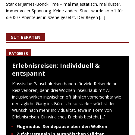
Star der James‑Bond‑Filme – mal majestätisch, mal düster,
immer voller Spannung. Keine andere Stadt wurde so oft für
die 007-Abenteuer in Szene gesetzt. Der Regen
[…]
GUT BERATEN
RATGEBER
Erlebnisreisen: Individuell &
entspannt
Klassische Pauschalreisen haben für viele Reisende an
Reiz verloren, denn drei Wochen Inselurlaub mit All-
inclusive wirken inzwischen oft ähnlich vorhersehbar wie
der tägliche Gang ins Büro. Umso stärker wächst der
Wunsch nach mehr Individualität, etwa in Form von
Erlebnisreisen. Ein wirkliches Erlebnis besteht
[...]
Flugmodus: Sendepause über den Wolken
Zufahrtsregeln in europäischen Städten