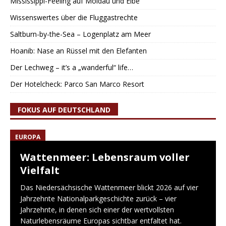
Mississippi-Feeling auf Moldau und Elbe
Wissenswertes über die Fluggastrechte
Saltburn-by-the-Sea – Logenplatz am Meer
Hoanib: Nase an Rüssel mit den Elefanten
Der Lechweg – it’s a „wanderful“ life…
Der Hotelcheck: Parco San Marco Resort
FOKUS AUF DEUTSCHLAND
EUROPA
Wattenmeer: Lebensraum voller
Vielfalt
Das Niedersächsische Wattenmeer blickt 2026 auf vier
Jahrzehnte Nationalparkgeschichte zurück – vier
Jahrzehnte, in denen sich einer der wertvollsten
Naturlebensräume Europas sichtbar entfaltet hat.