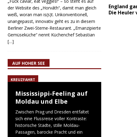
„Fuck caviar, eat veggies!“ – so steht es auf
England gan
der Website des „Horváth“, damit man gleich
Die Heuler 
weiß, woran man is(s)t. Unkonventionell,
unangepasst, innovativ geht es zu in diesem
Berliner Zwei-Sterne-Restaurant. „Emanzipierte
Gemüseküche“ nennt Küchenchef Sebastian
[…]
AUF HOHER SEE
KREUZFAHRT
Mississippi-Feeling auf
Moldau und Elbe
Zwischen Prag und Dresden entfaltet
sich eine Flussreise voller Kontraste:
historische Städte, stille Moldau-
Passagen, barocke Pracht und ein