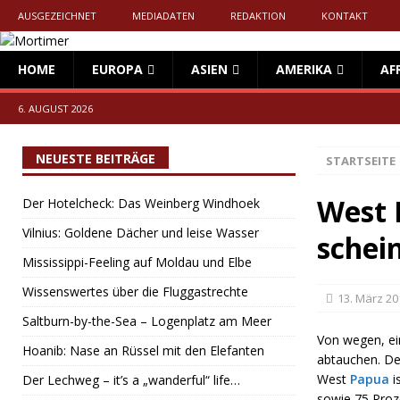
AUSGEZEICHNET
MEDIADATEN
REDAKTION
KONTAKT
HOME
EUROPA
ASIEN
AMERIKA
AF
6. AUGUST 2026
NEUESTE BEITRÄGE
STARTSEITE
West P
Der Hotelcheck: Das Weinberg Windhoek
Vilnius: Goldene Dächer und leise Wasser
schei
Mississippi-Feeling auf Moldau und Elbe
Wissenswertes über die Fluggastrechte
13. März 20
Saltburn-by-the-Sea – Logenplatz am Meer
Von wegen, ei
Hoanib: Nase an Rüssel mit den Elefanten
abtauchen. De
West
Papua
i
Der Lechweg – it’s a „wanderful“ life…
sowie 75 Proze