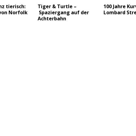
z tierisch:
Tiger & Turtle –
100 Jahre Kur
von Norfolk
Spaziergang auf der
Lombard Str
Achterbahn