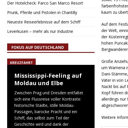
Der Hotelcheck: Parco San Marco Resort
farbenfrohste
kaum zu über
Prunk, Pferde und Pistolen in Chantilly
Neueste Reiseerlebnisse auf dem Schiff
Auf dem Festl
der Welt, einn
Leverkusen – mehr als nur Industrie
der Küstenregi
hohen Puncak J
FOKUS AUF DEUTSCHLAND
Bergwanderern
Große Anziehu
KREUZFAHRT
um Wamena ist
Dani-Stämme, d
Mississippi-Feeling auf
Väter in von 
Moldau und Elbe
Nackt bis auf
Zwischen Prag und Dresden entfaltet
Kopf führen d
sich eine Flussreise voller Kontraste:
allerdings nur
historische Städte, stille Moldau-
abgeschworen 
Passagen, barocke Pracht und ein
Weitere Infor
Schiff, das selbst zum Teil der
Geschichte wird und dank der