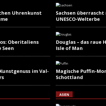
schen Uhrenkunst
Sachsen überrascht
rme
UNESCO-Welterbe
os: Oberitaliens
Douglas – das raue H
e Seen
Isle of Man
 Kunstgenuss im Val-
Magische Puffin-Mo
rs
Schottland
ASIEN