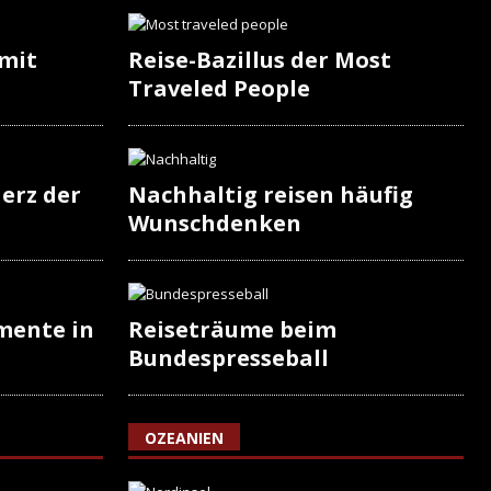
 mit
Reise-Bazillus der Most
Traveled People
erz der
Nachhaltig reisen häufig
Wunschdenken
mente in
Reiseträume beim
Bundespresseball
OZEANIEN