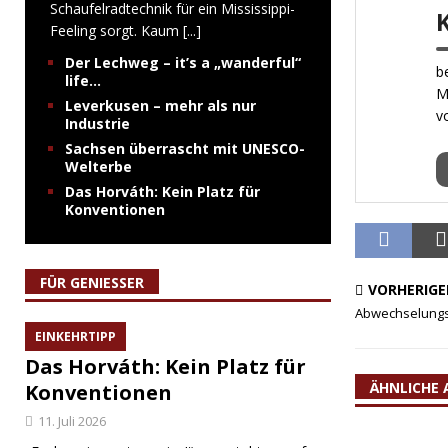
Schaufelradtechnik für ein Mississippi-
Feeling sorgt. Kaum
[...]
Der Lechweg – it’s a „wanderful“
b
life…
M
Leverkusen – mehr als nur
v
Industrie
Sachsen überrascht mit UNESCO-
Welterbe
Das Horváth: Kein Platz für
Konventionen
FÜR GENIESSER
VORHERIGE
Abwechselungs
EINKEHRTIPP
Das Horváth: Kein Platz für
ÄHNLICHE 
Konventionen
11. Juli 2026