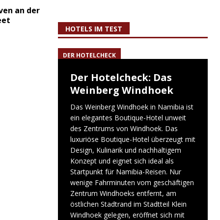
ven an der
eet
HOTELS IM TEST
DER HOTELCHECK
Der Hotelcheck: Das
Weinberg Windhoek
Das Weinberg Windhoek in Namibia ist
ein elegantes Boutique-Hotel unweit
des Zentrums von Windhoek. Das
luxuriöse Boutique-Hotel überzeugt mit
Design, Kulinarik und nachhaltigem
Konzept und eignet sich ideal als
Startpunkt für Namibia-Reisen. Nur
wenige Fahrminuten vom geschäftigen
Zentrum Windhoeks entfernt, am
östlichen Stadtrand im Stadtteil Klein
Windhoek gelegen, eröffnet sich mit