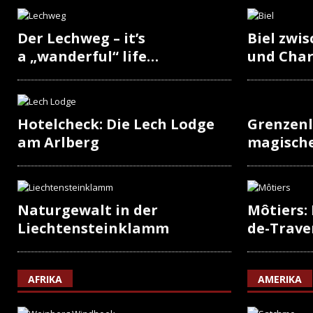
Der Lechweg – it’s
Biel zwi
a „wanderful“ life…
und Cha
Hotelcheck: Die Lech Lodge
Grenzenl
am Arlberg
magisch
Naturgewalt in der
Môtiers:
Liechtensteinklamm
de-Trave
AFRIKA
AMERIKA