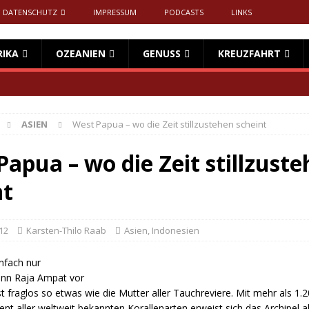
DATENSCHUTZ
IMPRESSUM
PODCASTS
LINKS
RIKA
OZEANIEN
GENUSS
KREUZFAHRT
ASIEN
West Papua – wo die Zeit stillzustehen scheint
apua – wo die Zeit stillzust
nt
12
Karsten-Thilo Raab
Asien
,
Indonesien
nfach nur
nn Raja Ampat vor
st fraglos so etwas wie die Mutter aller Tauchreviere. Mit mehr als 1.
nt aller weltweit bekannten Korallenarten erweist sich das Archipel al