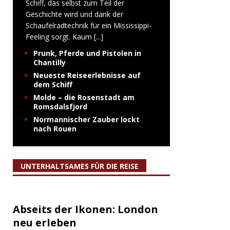
Schiff, das selbst zum Teil der
Geschichte wird und dank der
Schaufelradtechnik für ein Mississippi-
Feeling sorgt. Kaum
[...]
Prunk, Pferde und Pistolen in
Chantilly
Neueste Reiseerlebnisse auf
dem Schiff
Molde – die Rosenstadt am
Romsdalsfjord
Normannischer Zauber lockt
nach Rouen
UNTERHALTSAMES FÜR DIE REISE
Abseits der Ikonen: London
neu erleben