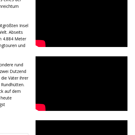
enreichtum
tgrößten Insel
elt. Abseits
em 4.884 Meter
ingtouren und
sondere rund
 zwei Dutzend
die Väter ihrer
 Rundhütten.
uck auf dem
 heute
gst