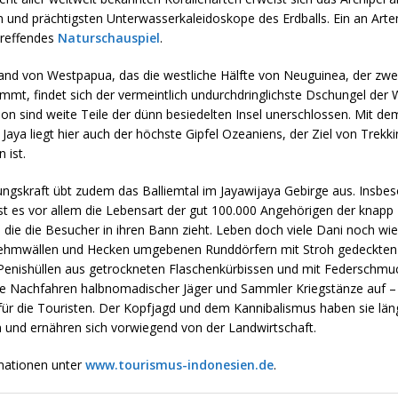
n und prächtigsten Unterwasserkaleidoskope des Erdballs. Ein an Art
treffendes
Naturschauspiel
.
and von Westpapua, das die westliche Hälfte von Neuguinea, der zwei
immt, findet sich der vermeintlich undurchdringlichste Dschungel der W
on sind weite Teile der dünn besiedelten Insel unerschlossen. Mit d
aya liegt hier auch der höchste Gipfel Ozeaniens, der Ziel von Trekk
 ist.
ngskraft übt zudem das Balliemtal im Jayawijaya Gebirge aus. Insbe
 es vor allem die Lebensart der gut 100.000 Angehörigen der knapp
ie die Besucher in ihren Bann zieht. Leben doch viele Dani noch wie 
Lehmwällen und Hecken umgebenen Runddörfern mit Stroh gedeckten
 Penishüllen aus getrockneten Flaschenkürbissen und mit Federschm
ie Nachfahren halbnomadischer Jäger und Sammler Kriegstänze auf –
 für die Touristen. Der Kopfjagd und dem Kannibalismus haben sie län
und ernähren sich vorwiegend von der Landwirtschaft.
mationen unter
www.tourismus-indonesien.de
.