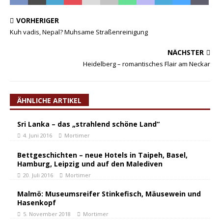
VORHERIGER
Kuh vadis, Nepal? Muhsame Straßenreinigung
NÄCHSTER
Heidelberg – romantisches Flair am Neckar
ÄHNLICHE ARTIKEL
Sri Lanka – das „strahlend schöne Land“
4. Juni 2016
Mortimer
Bettgeschichten – neue Hotels in Taipeh, Basel,
Hamburg, Leipzig und auf den Malediven
20. Juli 2016
Mortimer
Malmö: Museumsreifer Stinkefisch, Mäusewein und
Hasenkopf
5. November 2018
Mortimer