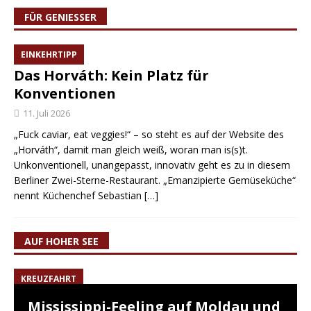
FÜR GENIESSER
EINKEHRTIPP
Das Horváth: Kein Platz für
Konventionen
11. Juli 2026
„Fuck caviar, eat veggies!“ – so steht es auf der Website des
„Horváth“, damit man gleich weiß, woran man is(s)t.
Unkonventionell, unangepasst, innovativ geht es zu in diesem
Berliner Zwei-Sterne-Restaurant. „Emanzipierte Gemüseküche“
nennt Küchenchef Sebastian
[…]
AUF HOHER SEE
KREUZFAHRT
Mississippi-Feeling auf Moldau und