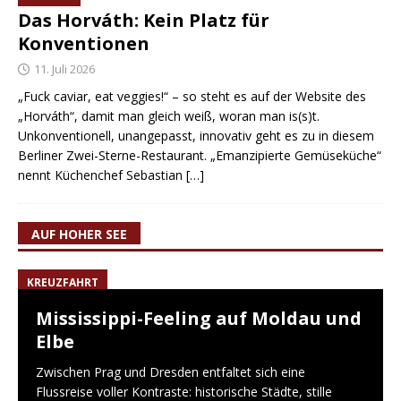
Das Horváth: Kein Platz für
Konventionen
11. Juli 2026
„Fuck caviar, eat veggies!“ – so steht es auf der Website des
„Horváth“, damit man gleich weiß, woran man is(s)t.
Unkonventionell, unangepasst, innovativ geht es zu in diesem
Berliner Zwei-Sterne-Restaurant. „Emanzipierte Gemüseküche“
nennt Küchenchef Sebastian
[…]
AUF HOHER SEE
KREUZFAHRT
Mississippi-Feeling auf Moldau und
Elbe
Zwischen Prag und Dresden entfaltet sich eine
Flussreise voller Kontraste: historische Städte, stille