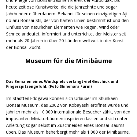
und Pflege von Bonsai-Bäumen kreiert der Autodidakt bis
heute zeitlose Kunstwerke, die die Jahrzehnte und sogar
Jahrhunderte überdauern. Bekannt für seinen einzigartigen Aji
no aru Bonsai-Stil, der von harten Linien bestimmt ist und den
Einfluss von natürlichen Elementen wie Regen, Wind oder
Schnee andeutet, informiert und unterrichtet der Meister seit
mehr als 20 Jahren in über 20 Ländern weltweit in der Kunst
der Bonsai-Zucht.
Museum für die Minibäume
Das Bemalen eines Windspiels verlangt viel Geschick und
Fingerspitzengefühl. (Foto Shinohara Furin)
Im Stadtteil Edogawa können sich Urlauber im Shunkaen
Bonsai Museum, das 2002 von Kobayashi eröffnet wurde und
jährlich mehr als 10.000 internationale Besucher zählt, von den
imposanten Miniaturbäumen inspirieren lassen und sich unter
Anleitung sogar selbst im Zuschneiden eines Bonsai-Baums
üben. Das Museum beherbergt mehr als 1.000 der Minibäume,