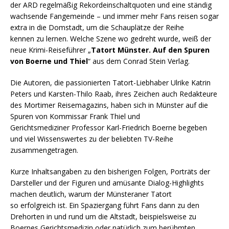
der ARD regelmäßig Rekordeinschaltquoten und eine ständig
wachsende Fangemeinde – und immer mehr Fans reisen sogar
extra in die Domstadt, um die Schauplätze der Reihe
kennen zu lernen. Welche Szene wo gedreht wurde, weiß der
neue Krimi-Reiseführer „
Tatort Münster. Auf den Spuren
von Boerne und Thiel
“ aus dem Conrad Stein Verlag.
Die Autoren, die passionierten Tatort-Liebhaber Ulrike Katrin
Peters und Karsten-Thilo Raab, ihres Zeichen auch Redakteure
des Mortimer Reisemagazins, haben sich in Münster auf die
Spuren von Kommissar Frank Thiel und
Gerichtsmediziner Professor Karl-Friedrich Boerne begeben
und viel Wissenswertes zu der beliebten TV-Reihe
zusammengetragen.
Kurze Inhaltsangaben zu den bisherigen Folgen, Porträts der
Darsteller und der Figuren und amüsante Dialog-Highlights
machen deutlich, warum der Münsteraner Tatort
so erfolgreich ist. Ein Spaziergang führt Fans dann zu den
Drehorten in und rund um die Altstadt, beispielsweise zu
Boernes Gerichtsmedizin oder natürlich zum berühmten