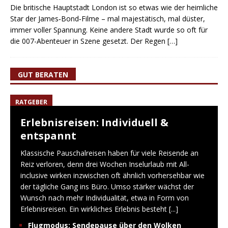
Die britische Hauptstadt London ist so etwas wie der heimliche
Star der James‑Bond‑Filme – mal majestätisch, mal düster,
immer voller Spannung. Keine andere Stadt wurde so oft für
die 007-Abenteuer in Szene gesetzt. Der Regen
[…]
GUT BERATEN
RATGEBER
Erlebnisreisen: Individuell &
entspannt
Klassische Pauschalreisen haben für viele Reisende an
Reiz verloren, denn drei Wochen Inselurlaub mit All-
inclusive wirken inzwischen oft ähnlich vorhersehbar wie
der tägliche Gang ins Büro. Umso stärker wächst der
Wunsch nach mehr Individualität, etwa in Form von
Erlebnisreisen. Ein wirkliches Erlebnis besteht
[...]
Flugmodus: Sendepause über den Wolken