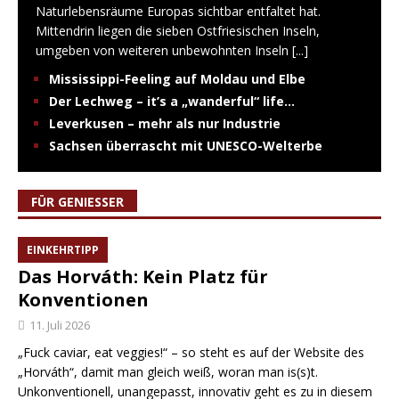
Naturlebensräume Europas sichtbar entfaltet hat.
Mittendrin liegen die sieben Ostfriesischen Inseln,
umgeben von weiteren unbewohnten Inseln
[...]
Mississippi-Feeling auf Moldau und Elbe
Der Lechweg – it’s a „wanderful“ life…
Leverkusen – mehr als nur Industrie
Sachsen überrascht mit UNESCO-Welterbe
FÜR GENIESSER
EINKEHRTIPP
Das Horváth: Kein Platz für
Konventionen
11. Juli 2026
„Fuck caviar, eat veggies!“ – so steht es auf der Website des
„Horváth“, damit man gleich weiß, woran man is(s)t.
Unkonventionell, unangepasst, innovativ geht es zu in diesem