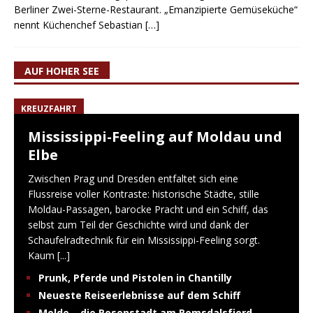
Berliner Zwei-Sterne-Restaurant. „Emanzipierte Gemüseküche“
nennt Küchenchef Sebastian
[…]
AUF HOHER SEE
KREUZFAHRT
Mississippi-Feeling auf Moldau und
Elbe
Zwischen Prag und Dresden entfaltet sich eine
Flussreise voller Kontraste: historische Städte, stille
Moldau-Passagen, barocke Pracht und ein Schiff, das
selbst zum Teil der Geschichte wird und dank der
Schaufelradtechnik für ein Mississippi-Feeling sorgt.
Kaum
[...]
Prunk, Pferde und Pistolen in Chantilly
Neueste Reiseerlebnisse auf dem Schiff
Molde – die Rosenstadt am Romsdalsfjord