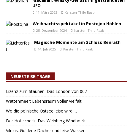
Macallan: Whisky-Genuss im gestrandeten
UFO
11. März 2023
Karsten-Thilo Raab
Weihnachtsspektakel in Postojna Höhlen
25. Dezember 2024
Karsten-Thilo Raab
Magische Momente am Schloss Benrath
14. Juli 2025
Karsten-Thilo Raab
NEUESTE BEITRÄGE
Lizenz zum Staunen: Das London von 007
Wattenmeer: Lebensraum voller Vielfalt
Wo die polnische Ostsee leise wird …
Der Hotelcheck: Das Weinberg Windhoek
Vilnius: Goldene Dächer und leise Wasser