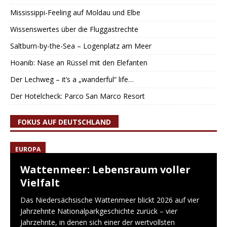
Mississippi-Feeling auf Moldau und Elbe
Wissenswertes über die Fluggastrechte
Saltburn-by-the-Sea – Logenplatz am Meer
Hoanib: Nase an Rüssel mit den Elefanten
Der Lechweg – it’s a „wanderful“ life…
Der Hotelcheck: Parco San Marco Resort
FOKUS AUF DEUTSCHLAND
EUROPA
Wattenmeer: Lebensraum voller
Vielfalt
Das Niedersächsische Wattenmeer blickt 2026 auf vier
Jahrzehnte Nationalparkgeschichte zurück – vier
Jahrzehnte, in denen sich einer der wertvollsten