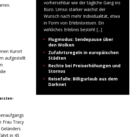
vorhersehbar wie der tägliche Gang ins
rren.
Büro. Umso stärker wächst der
Wunsch nach mehr Individualität, etwa
in Form von Erlebnisreisen. Ein
wirkliches Erlebnis besteht
[...]
Flugmodus: Sendepause über
den Wolken
enen Kurort
Zufahrtsregeln in europäischen
rm aufgestellt
Städten
om
Rechte bei Preiserhöhungen und
Stornos
die
Reisefalle: Billigurlaub aus dem
Darknet
Karsten-
ppenaufgangs
e Frau Tracy
s Geländers
ahrt in 45