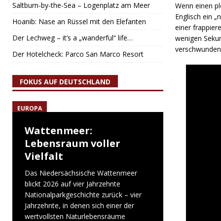
Saltburn-by-the-Sea – Logenplatz am Meer
Wenn einen pl
Englisch ein „
Hoanib: Nase an Rüssel mit den Elefanten
einer frappie
Der Lechweg – it’s a „wanderful“ life…
wenigen Sekun
verschwunden
Der Hotelcheck: Parco San Marco Resort
FOKUS AUF DEUTSCHLAND
EUROPA
Wattenmeer:
Lebensraum voller
Vielfalt
Das Niedersächsische Wattenmeer
blickt 2026 auf vier Jahrzehnte
Nationalparkgeschichte zurück – vier
Jahrzehnte, in denen sich einer der
wertvollsten Naturlebensräume