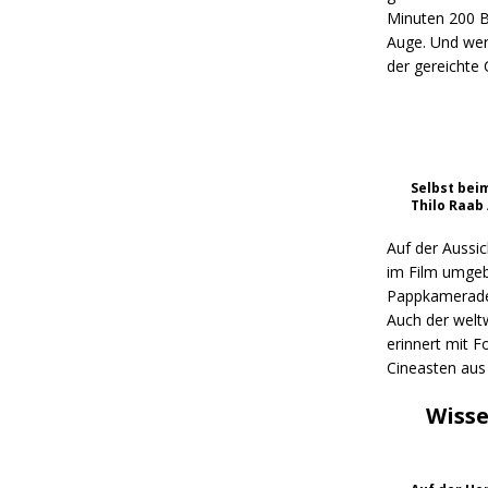
Minuten 200 Be
Auge. Und wer 
der gereichte 
Selbst bei
Thilo Raab
Auf der Aussi
im Film umgeb
Pappkameraden
Auch der weltw
erinnert mit F
Cineasten aus 
Wisse