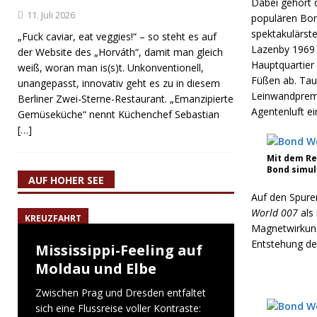
Dabei gehört 
11. Juli 2026
populären Bond
spektakulärst
„Fuck caviar, eat veggies!“ – so steht es auf
Lazenby 1969 i
der Website des „Horváth“, damit man gleich
Hauptquartier 
weiß, woran man is(s)t. Unkonventionell,
Füßen ab. Tau
unangepasst, innovativ geht es zu in diesem
Leinwandpremi
Berliner Zwei-Sterne-Restaurant. „Emanzipierte
Agentenluft e
Gemüseküche“ nennt Küchenchef Sebastian
[…]
Mit dem Re
Bond simul
AUF HOHER SEE
Auf den Spure
World 007
als 
KREUZFAHRT
Magnetwirkung
Entstehung des
Mississippi-Feeling auf
Moldau und Elbe
Zwischen Prag und Dresden entfaltet
sich eine Flussreise voller Kontraste: