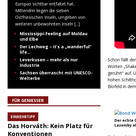
Europas sichtbar entfaltet hat.
Mittendrin liegen die sieben
Ostfriesischen Inseln, umgeben von
weiteren unbewohnten Inseln
[...]
Mississippi-Feeling auf Moldau
und Elbe
Der Lechweg – it’s a „wanderful“
life…
Leverkusen – mehr als nur
Schon fällt de
Industrie
Worten „Shake
Sachsen überrascht mit UNESCO-
gerührt“ auf.
Welterbe
hohen Schilth
Blofeld in dem
FÜR GENIESSER
EINKEHRTIPP
Der echte 
Das Horváth: Kein Platz für
Lazemby al
Konventionen