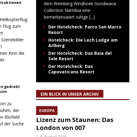
struktionen
dem Weinberg Windhoek Gondwana
Collection Namibia eine
bemerkenswert ruhige
[...]
Helikopterflug
en Flug zum
Der Hotelcheck: Parco San Marco
Resort
em
n Szenebilder
Hotelcheck: Die Lech Lodge am
Arlberg
h
nen Kino die
Der Hotelcheck: Das Baia del
Sole Resort
der
Der Hotelcheck: Das
Capovaticano Resort
rn gedreht
azin
EIN BLICK IN UNSER ARCHIV
orn zu
mühen, der
EUROPA
n Blofield
Lizenz zum Staunen: Das
uf der Suche
London von 007
9. August 2026