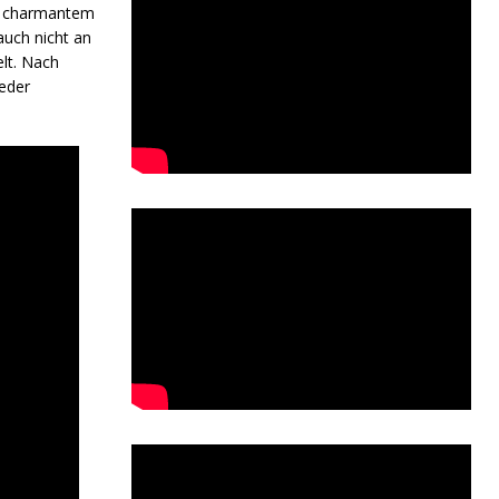
it charmantem
auch nicht an
lt. Nach
eder