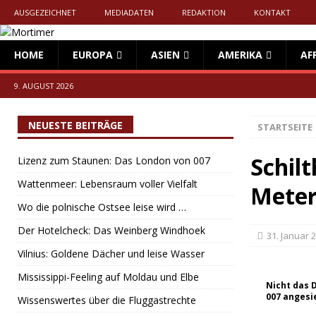
AUSGEZEICHNET
MEDIADATEN
REDAKTION
KONTAKT
HOME
EUROPA
ASIEN
AMERIKA
AF
9. AUGUST 2026
NEUESTE BEITRÄGE
STARTSEITE
Schilt
Lizenz zum Staunen: Das London von 007
Wattenmeer: Lebensraum voller Vielfalt
Meter
Wo die polnische Ostsee leise wird …
Der Hotelcheck: Das Weinberg Windhoek
31. Januar 
Vilnius: Goldene Dächer und leise Wasser
Mississippi-Feeling auf Moldau und Elbe
Nicht das D
007 angesi
Wissenswertes über die Fluggastrechte