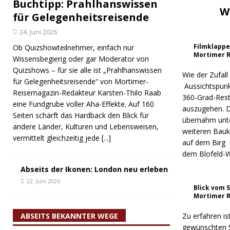
Buchtipp: Prahlhanswissen
W
für Gelegenheitsreisende
24. Juni 2026
Filmklappe
Ob Quizshowteilnehmer, einfach nur
Mortimer 
Wissensbegierig oder gar Moderator von
Quizshows – für sie alle ist „Prahlhanswissen
Wie der Zufal
für Gelegenheitsreisende“ von Mortimer-
Aussichtspunk
Reisemagazin-Redakteur Karsten-Thilo Raab
360-Grad-Rest
eine Fundgrube voller Aha-Effekte. Auf 160
auszugehen. D
Seiten schärft das Hardback den Blick für
übernahm unter
andere Länder, Kulturen und Lebensweisen,
weiteren Bauk
vermittelt gleichzeitig jede
[...]
auf dem Birg 
dem Blofeld-
Abseits der Ikonen: London neu erleben
22. Juni 2026
Blick vom 
Mortimer 
ABSEITS BEKANNTER WEGE
Zu erfahren i
gewünschten S