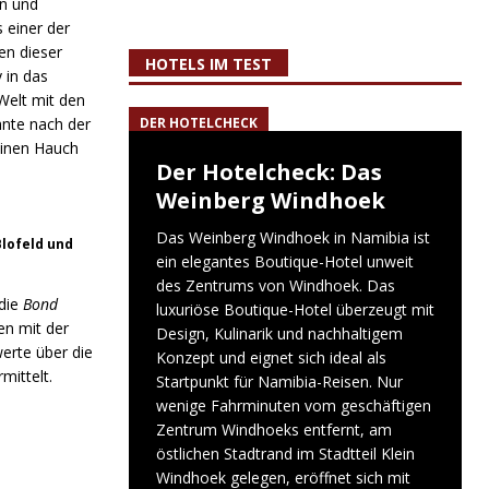
en und
 einer der
en dieser
HOTELS IM TEST
 in das
Welt mit den
hnte nach der
DER HOTELCHECK
einen Hauch
Der Hotelcheck: Das
Weinberg Windhoek
Das Weinberg Windhoek in Namibia ist
Blofeld und
ein elegantes Boutique-Hotel unweit
des Zentrums von Windhoek. Das
 die
Bond
luxuriöse Boutique-Hotel überzeugt mit
en mit der
Design, Kulinarik und nachhaltigem
erte über die
Konzept und eignet sich ideal als
mittelt.
Startpunkt für Namibia-Reisen. Nur
wenige Fahrminuten vom geschäftigen
Zentrum Windhoeks entfernt, am
östlichen Stadtrand im Stadtteil Klein
Windhoek gelegen, eröffnet sich mit