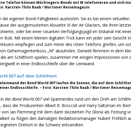
ote Telefon können Möchtegern-Bonds mit M telefonieren und sich In
oto: Karsten-Thilo Raab / Mortimer Reisemagazin
die eigenen Bond-Fähigkeiten austesten. Sei es bei einem virtuellen 
äuse der ausgemusterten Alouette III der Air Glaciers, die ihren letzt
olvierte, oder bei einer rasanten Verfolgungsjagd im Eiskanal mit ein
 Bob. Mit einem kleinen digitalen Trick kann ein jeder sein Gesicht i
teuers einpflegen und zum Hörer des roten Telefons greifen, um sic
 von Geheimagentenboss „M“ abzuholen. Derweil flimmern in dem klei
die am Schilthorn spielen, zusammen mit einigen Impressionen von 
rgwelt in einer Endlosschleife über die Leinwand.
noleinwand der Bond World 007 laufen die Szenen, die auf dem Schiltho
 einer Endlosschleife. – Foto: Karsten-Thilo Raab / Mortimer Reisemag
 in der
Bond World 007
viel Spannendes rund um den Dreh am Schilth
a, dass die Produzenten Albert R. Broccoli und Harry Saltzman im Be
on Ian Flemming mit dem darin skizzierten Piz Gloria als Festung vo
illiert zu folgen den damaligen Redaktionsmanager Hubert Fröhlich a
eigneten Drehort in die Schweiz entsandten.