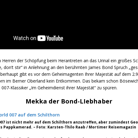
n Herren der Schöpfung beim Herantreten an das Urinal ein großes Sc
, don’t stir“ in Anlehnung an den berühmten James Bond Spruch „gesch
 Überhaupt gibt es vor dem Geheimagenten Ihrer Majestät auf dem 2.
orn im Berner Oberland kein Entkommen. Das bekam schon Bösewicht
 007-Klassiker „Im Geheimdienst ihrer Majestät“ zu spüren.
Mekka der Bond-LIebhaber
007 ist nicht mehr auf dem Schilthorn anzutreffen, aber zumindest Ge
s Pappkamerad. – Foto: Karsten-Thilo Raab / Mortimer Reisemagazin