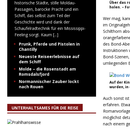
historische Städte, stille Moldau-
Über das r
holen. – F
Passagen, barocke Pracht und ein
Schiff, das selbst zum Teil der
Wer mag, kann 
Geschichte wird und dank der
im Originalgeh
Schaufelradtechnik für ein Mississippi-
Schilthorn abs
Feeling sorgt. Kaum
[...]
orangefarbenen
Prunk, Pferde und Pistolen in
des Bond-Aben
Chantilly
Instruktionen
Neueste Reiseerlebnisse auf
Bond-Szenen, 
dem Schiff
umliegenden Be
Molde – die Rosenstadt am
Romsdalsfjord
Normannischer Zauber lockt
Auf der Ki
nach Rouen
wurden, in
Auch sonst ist
erfahren. Etw
UNTERHALTSAMES FÜR DIE REISE
Romanvorlage v
möglichst deta
nach einem ge