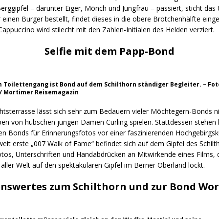
rggipfel – darunter Eiger, Mönch und Jungfrau – passiert, sticht das
einen Burger bestellt, findet dieses in die obere Brötchenhälfte eing
Cappuccino wird stilecht mit den Zahlen-Initialen des Helden verziert.
Selfie mit dem Papp-Bond
m Toilettengang ist Bond auf dem Schilthorn ständiger Begleiter. – Fot
 / Mortimer Reisemagazin
chtsterrasse lässt sich sehr zum Bedauern vieler Möchtegern-Bonds n
en von hübschen jungen Damen Curling spielen. Stattdessen stehen
 Bonds für Erinnerungsfotos vor einer faszinierenden Hochgebirgskul
eit erste „007 Walk of Fame“ befindet sich auf dem Gipfel des Schilt
otos, Unterschriften und Handabdrücken an Mitwirkende eines Films, 
aller Welt auf den spektakulären Gipfel im Berner Oberland lockt.
nswertes zum Schilthorn und zur Bond Wor