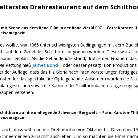
elterstes Drehrestaurant auf dem Schiltho
 mit Szene aus dem Bond-Film in der Bond World 007. – Foto: Karsten-T
Reisemagazin
l es wollte, war 1965 unter schwierigsten Bedingungen mit dem Bau e
ts auf dem Gipfel des Schilthorns begonnen worden. Dieser war als r
aurant geplant. Als die Gebäudehülle stand, drohte den Erbauern das
ie Rettung hieß
James Bond
– oder besser gesagt, Eon Productions.
 der Auflage, dass das Piz Gloria nach ihren Vorstellungen fertig gest
osten für das spektakuläre Gipfelgebäude. Außerdem wurden die Sta
blau gestrichen sowie die Kabinen der Schilthornbahn orange umgespr
Wappen versehen.
Schilthorn auf die umliegende Schweizer Bergwelt. – Foto: Karsten-Thil
Reisemagazin
st auch, dass während der Dreharbeiten von Oktober bis Dezember 19
chneemengen zunächst ausblieben. Und so machten die Filmemache