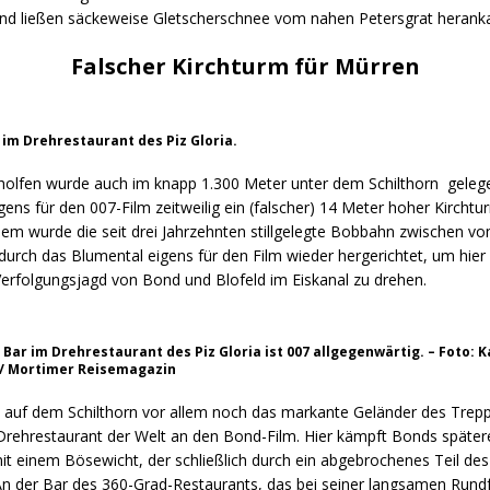
nd ließen säckeweise Gletscherschnee vom nahen Petersgrat heranka
Falscher Kirchturm für Mürren
 im Drehrestaurant des Piz Gloria.
olfen wurde auch im knapp 1.300 Meter unter dem Schilthorn geleg
ens für den 007-Film zeitweilig ein (falscher) 14 Meter hoher Kirchtu
em wurde die seit drei Jahrzehnten stillgelegte Bobbahn zwischen v
urch das Blumental eigens für den Film wieder hergerichtet, um hier 
Verfolgungsjagd von Bond und Blofeld im Eiskanal zu drehen.
 Bar im Drehrestaurant des Piz Gloria ist 007 allgegenwärtig. – Foto: 
 / Mortimer Reisemagazin
t auf dem Schilthorn vor allem noch das markante Geländer des Tre
Drehrestaurant der Welt an den Bond-Film. Hier kämpft Bonds später
it einem Bösewicht, der schließlich durch ein abgebrochenes Teil de
An der Bar des 360-Grad-Restaurants, das bei seiner langsamen Rundf