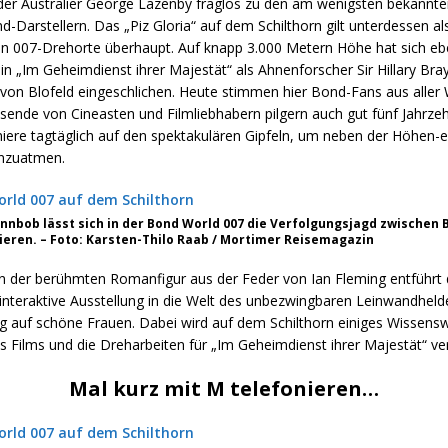
der Australier George Lazenby fraglos zu den am wenigsten bekannt
-Darstellern. Das „Piz Gloria“ auf dem Schilthorn gilt unterdessen als
en 007-Drehorte überhaupt. Auf knapp 3.000 Metern Höhe hat sich eb
n „Im Geheimdienst ihrer Majestät“ als Ahnenforscher Sir Hillary Bray
von Blofeld eingeschlichen. Heute stimmen hier Bond-Fans aus aller 
sende von Cineasten und Filmliebhabern pilgern auch gut fünf Jahrze
ere tagtäglich auf den spektakulären Gipfeln, um neben der Höhen-
inzuatmen.
nnbob lässt sich in der Bond World 007 die Verfolgungsjagd zwischen 
ieren. – Foto: Karsten-Thilo Raab / Mortimer Reisemagazin
n der berühmten Romanfigur aus der Feder von Ian Fleming entführt
interaktive Ausstellung in die Welt des unbezwingbaren Leinwandheld
 auf schöne Frauen. Dabei wird auf dem Schilthorn einiges Wissensw
 Films und die Dreharbeiten für „Im Geheimdienst ihrer Majestät“ ver
Mal kurz mit M telefonieren…