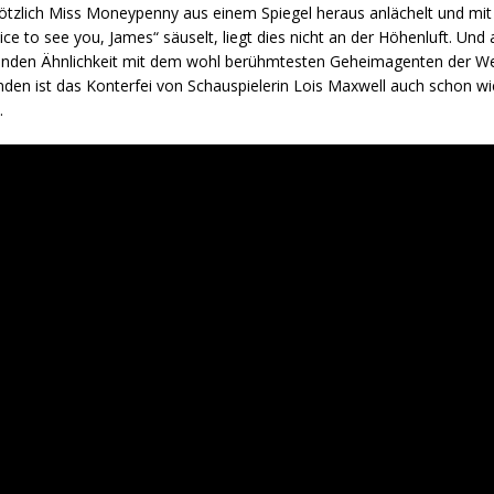
ötzlich Miss Moneypenny aus einem Spiegel heraus anlächelt und m
nice to see you, James“ säuselt, liegt dies nicht an der Höhenluft. Und 
renden Ähnlichkeit mit dem wohl berühmtesten Geheimagenten der We
den ist das Konterfei von Schauspielerin Lois Maxwell auch schon wi
.