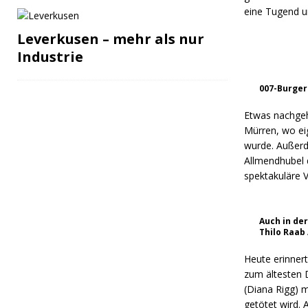
eine Tugend u
Leverkusen – mehr als nur
Industrie
007-Burger
Etwas nachgeh
Mürren, wo eig
wurde. Außerd
Allmendhubel d
spektakuläre 
Auch in der
Thilo Raab
Heute erinner
zum ältesten 
(Diana Rigg) m
getötet wird. 