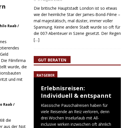
rn
Die britische Hauptstadt London ist so etwas
wie der heimliche Star der James‑Bond‑Filme –
mal majestätisch, mal düster, immer voller
hilo Raab /
Spannung. Keine andere Stadt wurde so oft für
die 007-Abenteuer in Szene gesetzt. Der Regen
[…]
ines
otierendes
 Geld
GUT BERATEN
 Die Filmfirma
ellt wurde, die
tionsbauten
RATGEBER
itzt und mit
Erlebnisreisen:
Individuell & entspannt
o Raab /
Klassische Pauschalreisen haben für
viele Reisende an Reiz verloren, denn
drei Wochen Inselurlaub mit All-
68 die
inclusive wirken inzwischen oft ähnlich
r aus der Not