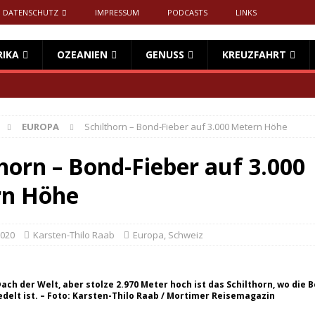
DATENSCHUTZ
IMPRESSUM
PODCASTS
LINKS
RIKA
OZEANIEN
GENUSS
KREUZFAHRT
EUROPA
Schilthorn – Bond-Fieber auf 3.000 Metern Höhe
horn – Bond-Fieber auf 3.000
n Höhe
2020
Karsten-Thilo Raab
Europa
,
Schweiz
ach der Welt, aber stolze 2.970 Meter hoch ist das Schilthorn, wo die 
edelt ist. – Foto: Karsten-Thilo Raab / Mortimer Reisemagazin