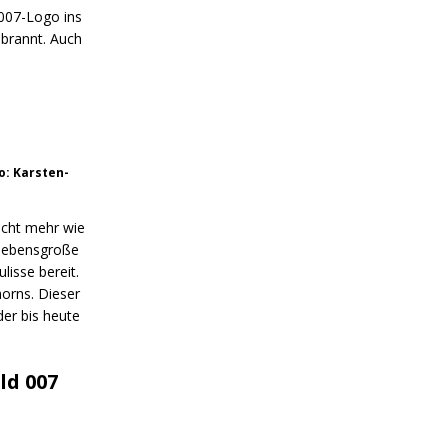
 007-Logo ins
ebrannt. Auch
o: Karsten-
icht mehr wie
 lebensgroße
isse bereit.
horns. Dieser
der bis heute
ld 007