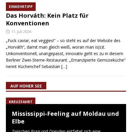
EINKEHRTIPP
Das Horváth: Kein Platz für
Konventionen
11. Juli 2026
„Fuck caviar, eat veggies!“ – so steht es auf der Website des
„Horváth“, damit man gleich weiß, woran man is(s)t.
Unkonventionell, unangepasst, innovativ geht es zu in diesem
Berliner Zwei-Sterne-Restaurant. „Emanzipierte Gemüseküche“
nennt Küchenchef Sebastian
[…]
AUF HOHER SEE
KREUZFAHRT
Mississippi-Feeling auf Moldau und
Elbe
Zwischen Prag und Dresden entfaltet sich eine