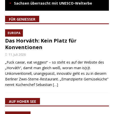
Sachsen überrascht mit UNESCO-Welterbe
FÜR GENIESSER
EUROPA
Das Horváth: Kein Platz für
Konventionen
11. Juli 2026
„Fuck caviar, eat veggies!“ – so steht es auf der Website des
„Horváth“, damit man gleich weiß, woran man is(s)t.
Unkonventionell, unangepasst, innovativ geht es zu in diesem
Berliner Zwei-Sterne-Restaurant. „Emanzipierte Gemüseküche“
nennt Küchenchef Sebastian
[…]
AUF HOHER SEE