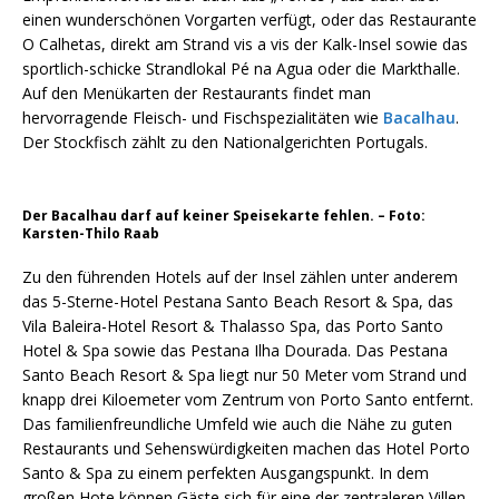
einen wunderschönen Vorgarten verfügt, oder das Restaurante
O Calhetas, direkt am Strand vis a vis der Kalk-Insel sowie das
sportlich-schicke Strandlokal Pé na Agua oder die Markthalle.
Auf den Menükarten der Restaurants findet man
hervorragende Fleisch- und Fischspezialitäten wie
Bacalhau
.
Der Stockfisch zählt zu den Nationalgerichten Portugals.
Der Bacalhau darf auf keiner Speisekarte fehlen. – Foto:
Karsten-Thilo Raab
Zu den führenden Hotels auf der Insel zählen unter anderem
das 5-Sterne-Hotel Pestana Santo Beach Resort & Spa, das
Vila Baleira-Hotel Resort & Thalasso Spa, das Porto Santo
Hotel & Spa sowie das Pestana Ilha Dourada. Das Pestana
Santo Beach Resort & Spa liegt nur 50 Meter vom Strand und
knapp drei Kiloemeter vom Zentrum von Porto Santo entfernt.
Das familienfreundliche Umfeld wie auch die Nähe zu guten
Restaurants und Sehenswürdigkeiten machen das Hotel Porto
Santo & Spa zu einem perfekten Ausgangspunkt. In dem
großen Hote können Gäste sich für eine der zentraleren Villen