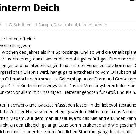
interm Deich
2
G. Schröder
Europa
,
Deutschland
,
Niedersachsen
ter haben oft eine
Vorstellung von
Wochen des Jahres als ihre Sprösslinge. Und so wird die Urlaubsplanu
Herausforderung, damit weder die erholungsbedürftigen Eltern noch ih
rigen und abenteuerlustigen Kinder in den Ferien zu kurz kommen. 
gesslichen Erlebnis wird, hängt ganz entscheidend vom Urlaubsort ab.
en Otterndorf noch immer als Geheimtipp unter Eltern und Großeltern,
r größeren Kindern unterwegs sind. Das im Mündungsbereich der Elbe
nktet vor allem mit unzähligen Freizeitangeboten für Groß und Klein.
ter, Fachwerk- und Backsteinfassaden lassen in der liebevoll restaurie
f die Zeit der Hanse wieder lebendig werden. Mitten durch das Nords
schen Medem, auf dem man flussaufwärts das Sietland erkunden kan
direkt an den Elbdeich gelangt. Laue Sommerabende sind wie geschaff
chterfahrten oder für einen nächtlichen Stadtrundgang, bei dem die