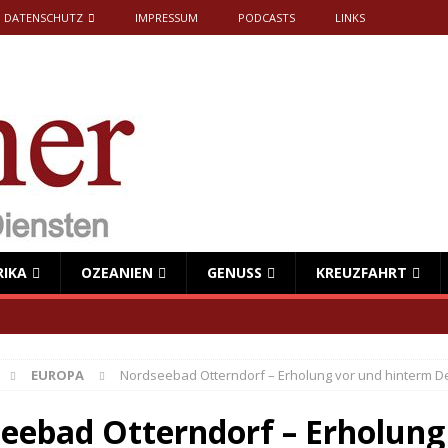
DATENSCHUTZ
IMPRESSUM
PODCASTS
LINKS
RIKA
OZEANIEN
GENUSS
KREUZFAHRT
EUROPA
Nordseebad Otterndorf – Erholung vor und hinterm D
eebad Otterndorf – Erholung