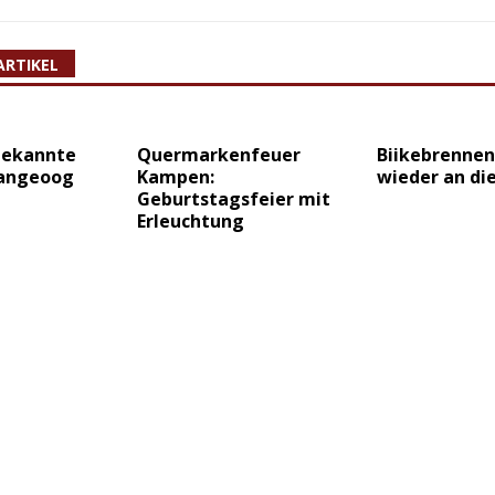
ARTIKEL
bekannte
Quermarkenfeuer
Biikebrennen
Langeoog
Kampen:
wieder an di
Geburtstagsfeier mit
Erleuchtung