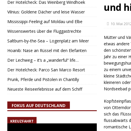
Der Hotelcheck: Das Weinberg Windhoek
und h
Vilnius: Goldene Dächer und leise Wasser
Mississippi-Feeling auf Moldau und Elbe
10. Mai 201
Wissenswertes über die Fluggastrechte
Mütter und Vä
Saltburn-by-the-Sea – Logenplatz am Meer
etwas andere 
den schönsten 
Hoanib: Nase an Rüssel mit den Elefanten
Jahr zu einer 
Der Lechweg – it’s a „wanderful“ life…
bewegungshung
zu einem unver
Der Hotelcheck: Parco San Marco Resort
kleine Städtch
Prunk, Pferde und Pistolen in Chantilly
kleineren ode
Nordseebad pu
Neueste Reiseerlebnisse auf dem Schiff
Kopfsteinpflas
FOKUS AUF DEUTSCHLAND
von Otterndor
sich das Flüs
flussabwärts 
KREUZFAHRT
romantische Li