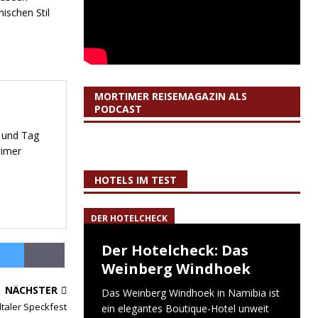
ischen Stil
MORTIMER REISEMAGAZIN ALS
PODCAST
r und Tag
timer
HOTELS IM TEST
DER HOTELCHECK
Der Hotelcheck: Das
Weinberg Windhoek
NÄCHSTER
Das Weinberg Windhoek in Namibia ist
ltaler Speckfest
ein elegantes Boutique-Hotel unweit