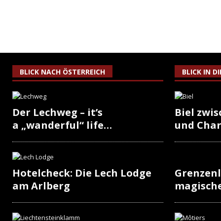
BLICK NACH ÖSTERREICH
BLICK IN D
Der Lechweg – it’s
Biel zwi
a „wanderful“ life…
und Cha
Hotelcheck: Die Lech Lodge
Grenzenl
am Arlberg
magisch