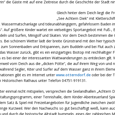
n“ die Gäste mit auf eine Zeitreise durch die Geschichte der Stadt n
Gleich hinter dem Deich liegt die Fr
„See Achtern Diek“ mit Kletterschiff
e, Wassermatschanlage und tideunabhängigem, gefahrlosem Baden 
. Auf größere Kinder wartet ein vielseitiges Sportangebot mit Fuß-, 
addeln und Surfen, Minigolf und Skaten. Vor dem Deich bestimmen die
. Bei schönem Wetter lädt der breite Grünstrand mit den hier typisc
n zum Sonnenbaden und Entspannen, zum Buddeln und bei Flut auch
h das Wasser zurück, gibt es ein einzigartiges Biotop mit reichhaltiger 
as es bei einer der interessanten Wattwanderungen zu entdecken gilt.
rweil vom Deich aus die „dicken Pötte“, die auf ihrem Weg von und
während Segler, Kiter und Surfer auf dem Wasser ganz in ihrem Eleme
ationen gibt es im Internet unter
www.otterndorf.de
oder bei der T
m Historischen Rathaus unter Telefon 04751-919131.
ter einmal nicht mitspielen, versprechen die Seelandhallen „Achtern 
taltungsprogramm, einer Tennishalle, dem Kinder-Abenteuerland Spi
em Satz & Spiel mit Freizeitangeboten für Jugendliche zwischen zwöl
enge Kurzweil. Wer den Nachwuchs so gut beschäftigt weiß, kann auc
n und durch die historische Altstadt bummeln, eines der zahlreichen 