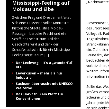
Mississippi-Feeling auf
„Nachtwächteri
Moldau und Elbe
Zwischen Prag und Dresden entfaltet
sich eine Flussreise voller Kontraste:
Riesenrutsch
historische Städte, stille Moldau-
des „Nordsees“
Passagen, barocke Pracht und ein
Volleyball, P
Schiff, das selbst zum Teil der
Tagesrhythmus
Geschichte wird und dank der
Strandkabine
Schaufelradtechnik für ein Mississippi-
ein. Zieht sic
Feeling sorgt. Kaum
[...]
Fauna frei, d
beobachten de
Der Lechweg – it’s a „wanderful“
vorbeiziehen, 
life…
Weitere Inform
Leverkusen – mehr als nur
Information i
Industrie
Sachsen überrascht mit UNESCO-
Sollte das Wet
Welterbe
großen Verans
Das Horváth: Kein Platz für
Scheune und d
Konventionen
Jahren jede M
an sich denke