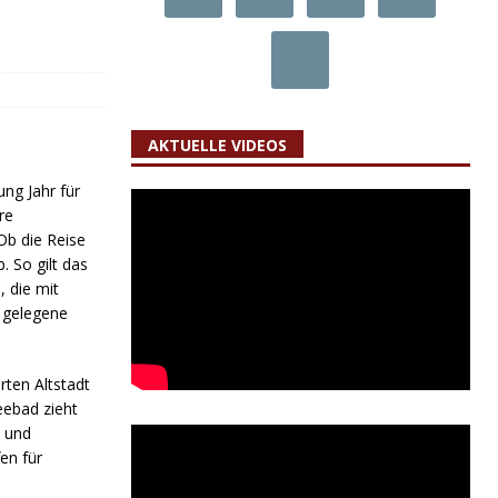
AKTUELLE VIDEOS
ng Jahr für
re
Ob die Reise
 So gilt das
 die mit
 gelegene
rten Altstadt
eebad zieht
n und
en für