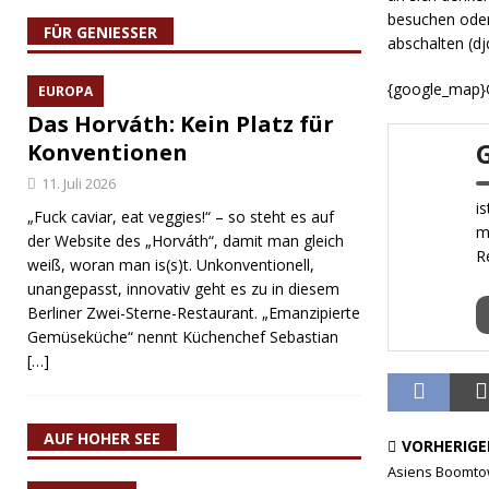
besuchen oder
FÜR GENIESSER
abschalten (dj
{google_map}
EUROPA
Das Horváth: Kein Platz für
Konventionen
11. Juli 2026
i
„Fuck caviar, eat veggies!“ – so steht es auf
m
der Website des „Horváth“, damit man gleich
R
weiß, woran man is(s)t. Unkonventionell,
unangepasst, innovativ geht es zu in diesem
Berliner Zwei-Sterne-Restaurant. „Emanzipierte
Gemüseküche“ nennt Küchenchef Sebastian
[…]
AUF HOHER SEE
VORHERIGE
Asiens Boomto