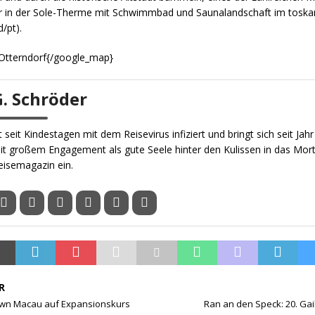
 in der Sole-Therme mit Schwimmbad und Saunalandschaft im toskan
d/pt).
Otterndorf{/google_map}
G. Schröder
st seit Kindestagen mit dem Reisevirus infiziert und bringt sich seit Jah
it großem Engagement als gute Seele hinter den Kulissen in das Mor
eisemagazin ein.
R
wn Macau auf Expansionskurs
Ran an den Speck: 20. Gai