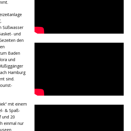
immt.
eizeitanlage
,
im Süßwasser
Basket- und
 Gezeiten den
hen
 zum Baden
Flora und
 Müßiggänger
 nach Hamburg
nt sind.
ourist-
Diek“ mit einem
el- & Spaß-
f und 20
h einmal nur
Museen