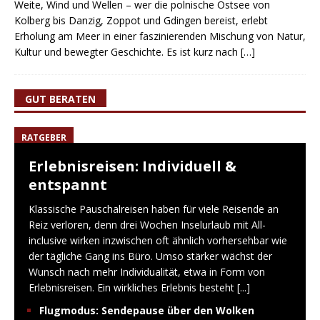
Weite, Wind und Wellen – wer die polnische Ostsee von
Kolberg bis Danzig, Zoppot und Gdingen bereist, erlebt
Erholung am Meer in einer faszinierenden Mischung von Natur,
Kultur und bewegter Geschichte. Es ist kurz nach
[…]
GUT BERATEN
RATGEBER
Erlebnisreisen: Individuell &
entspannt
Klassische Pauschalreisen haben für viele Reisende an
Reiz verloren, denn drei Wochen Inselurlaub mit All-
inclusive wirken inzwischen oft ähnlich vorhersehbar wie
der tägliche Gang ins Büro. Umso stärker wächst der
Wunsch nach mehr Individualität, etwa in Form von
Erlebnisreisen. Ein wirkliches Erlebnis besteht
[...]
Flugmodus: Sendepause über den Wolken