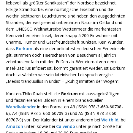
liebevoll als größter Sandkasten“ der Nordsee bezeichnet.
Eckige Strandkörbe, eine nostalgische Inselbahn und die
weithin sichtbaren Leuchttürme sind neben den ausgedehnten
Stränden, der weitgehend unberührten Natur im Ostland und
dem UNESCO Weltnaturerbe Wattenmeer die markantesten
Kennzeichen einer Insel, deren knapp 5.200 Einwohner mit
Charme, Humor und Gastfreundschaft punkten. Kein Wunder,
dass
Borkum
als eine der beliebtesten deutschen Ferieninseln
gilt, stimmen doch Heerscharen von Besuchern alljährlich
zehntausendfach mit den Füßen ab. Wer einmal von dem
Insel-Bazillus infiziert ist, kommt garantiert wieder, ist Borkum
doch tatsächlich wie sein lateinischer Leitspruch vorgibt:
„Mediis tranquuillus in undis“ – „Ruhig inmitten der Wogen“.
Karsten-Thilo Raab stellt die
Borkum
mit aussagekräftigen
und faszinierenden Bildern in einem brandaktuellen
Wandkalender
in den Formaten A3 (ISBN 978-3-660-60708-
6), A4 (ISBN 978-3-660-60709-3) und A5 (ISBN 978-3-660-
60707-9) vor. Der Kalender ist unter anderem bei
Weltbild
, bei
Amazon
unter sowie bei
Calvendo
unter je nach Größe für
Preise zwischen 18,90 und 29,90 Euro erhältlich.