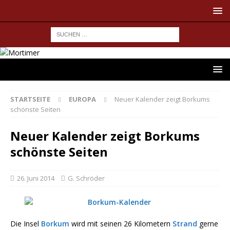
STARTSEITE
EUROPA
Neuer Kalender zeigt Borkums
schönste Seiten
Neuer Kalender zeigt Borkums
schönste Seiten
26. Juni 2014
G. Schröder
Die Insel
Borkum
wird mit seinen 26 Kilometern
Strand
gerne