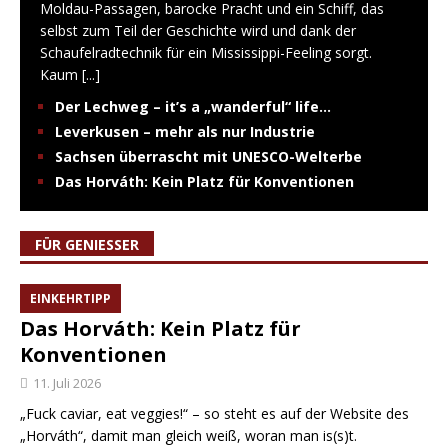
Moldau-Passagen, barocke Pracht und ein Schiff, das
selbst zum Teil der Geschichte wird und dank der
Schaufelradtechnik für ein Mississippi-Feeling sorgt.
Kaum
[...]
Der Lechweg – it’s a „wanderful“ life…
Leverkusen – mehr als nur Industrie
Sachsen überrascht mit UNESCO-Welterbe
Das Horváth: Kein Platz für Konventionen
FÜR GENIESSER
EINKEHRTIPP
Das Horváth: Kein Platz für
Konventionen
11. Juli 2026
„Fuck caviar, eat veggies!“ – so steht es auf der Website des
„Horváth“, damit man gleich weiß, woran man is(s)t.