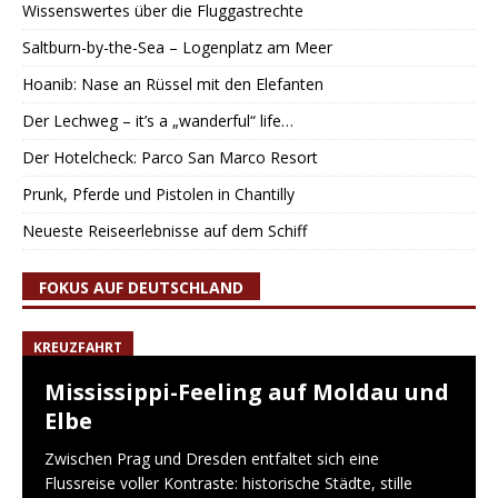
Wissenswertes über die Fluggastrechte
Saltburn-by-the-Sea – Logenplatz am Meer
Hoanib: Nase an Rüssel mit den Elefanten
Der Lechweg – it’s a „wanderful“ life…
Der Hotelcheck: Parco San Marco Resort
Prunk, Pferde und Pistolen in Chantilly
Neueste Reiseerlebnisse auf dem Schiff
FOKUS AUF DEUTSCHLAND
KREUZFAHRT
Mississippi-Feeling auf Moldau und
Elbe
Zwischen Prag und Dresden entfaltet sich eine
Flussreise voller Kontraste: historische Städte, stille