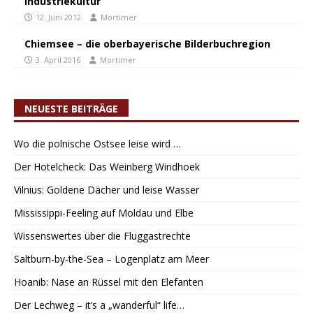
Industriekultur
12. Juni 2012
Mortimer
Chiemsee – die oberbayerische Bilderbuchregion
3. April 2016
Mortimer
NEUESTE BEITRÄGE
Wo die polnische Ostsee leise wird …
Der Hotelcheck: Das Weinberg Windhoek
Vilnius: Goldene Dächer und leise Wasser
Mississippi-Feeling auf Moldau und Elbe
Wissenswertes über die Fluggastrechte
Saltburn-by-the-Sea – Logenplatz am Meer
Hoanib: Nase an Rüssel mit den Elefanten
Der Lechweg – it’s a „wanderful“ life…