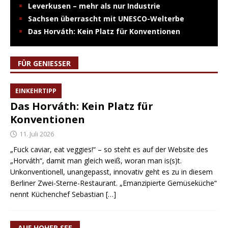
Leverkusen – mehr als nur Industrie
Sachsen überrascht mit UNESCO-Welterbe
Das Horváth: Kein Platz für Konventionen
FÜR GENIESSER
EINKEHRTIPP
Das Horváth: Kein Platz für
Konventionen
11. Juli 2026
„Fuck caviar, eat veggies!“ – so steht es auf der Website des
„Horváth“, damit man gleich weiß, woran man is(s)t.
Unkonventionell, unangepasst, innovativ geht es zu in diesem
Berliner Zwei-Sterne-Restaurant. „Emanzipierte Gemüseküche“
nennt Küchenchef Sebastian
[…]
AUF HOHER SEE