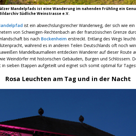
älzer Mandelpfads ist eine Wanderung im nahenden Frühling ein Genus
ildarchiv Südliche Weinstrasse e.V.
Mandelpfad
ist ein abwechslungsreicher Wanderweg, der sich wie ein
metern von Schweigen-Rechtenbach an der französischen Grenze durc
inlandschaft bis nach
Bockenheim
erstreckt. Entlang des Wegs leuchte
ütenpracht, während es in anderen Teilen Deutschlands oft noch winte
aweißen Mandelbaumalleen entdecken Wanderer auf dieser Route a
ie Weindörfer mit historischen Gebäuden, Burgen und Schlössern. De
 in sieben Etappen aufgeteilt und eignet sich somit optimal für Tages
Rosa Leuchten am Tag und in der Nacht