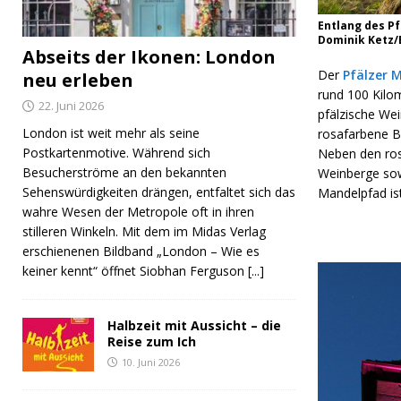
Entlang des Pf
Dominik Ketz/B
Abseits der Ikonen: London
Der
Pfälzer 
neu erleben
rund 100 Kilo
22. Juni 2026
pfälzische We
London ist weit mehr als seine
rosafarbene Bl
Postkartenmotive. Während sich
Neben den ros
Besucherströme an den bekannten
Weinberge sow
Sehenswürdigkeiten drängen, entfaltet sich das
Mandelpfad ist
wahre Wesen der Metropole oft in ihren
stilleren Winkeln. Mit dem im Midas Verlag
erschienenen Bildband „London – Wie es
keiner kennt“ öffnet Siobhan Ferguson
[...]
Halbzeit mit Aussicht – die
Reise zum Ich
10. Juni 2026