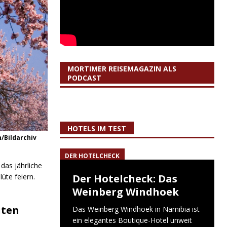
MORTIMER REISEMAGAZIN ALS
PODCAST
HOTELS IM TEST
n/Bildarchiv
DER HOTELCHECK
das jährliche
üte feiern.
Der Hotelcheck: Das
Weinberg Windhoek
üten
Das Weinberg Windhoek in Namibia ist
ein elegantes Boutique-Hotel unweit