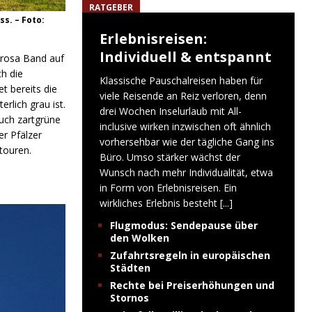
RATGEBER
s. – Foto:
Erlebnisreisen:
Individuell & entspannt
 rosa Band auf
h die
Klassische Pauschalreisen haben für
t bereits die
viele Reisende an Reiz verloren, denn
rlich grau ist.
drei Wochen Inselurlaub mit All-
uch zartgrüne
inclusive wirken inzwischen oft ähnlich
r Pfälzer
vorhersehbar wie der tägliche Gang ins
touren.
Büro. Umso stärker wächst der
Wunsch nach mehr Individualität, etwa
in Form von Erlebnisreisen. Ein
wirkliches Erlebnis besteht
[...]
Flugmodus: Sendepause über
den Wolken
Zufahrtsregeln in europäischen
Städten
Rechte bei Preiserhöhungen und
Stornos