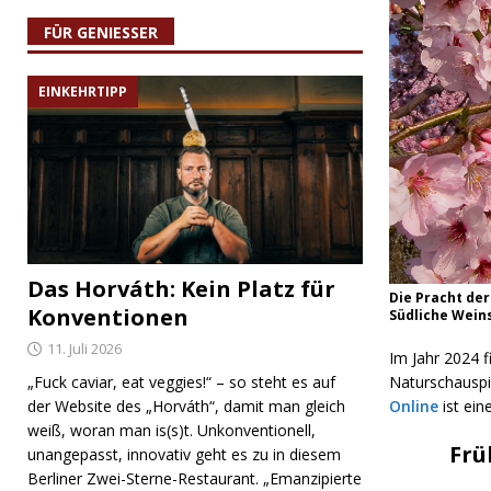
FÜR GENIESSER
EINKEHRTIPP
Das Horváth: Kein Platz für
Die Pracht der
Konventionen
Südliche Weins
11. Juli 2026
Im Jahr 2024 f
„Fuck caviar, eat veggies!“ – so steht es auf
Naturschauspie
der Website des „Horváth“, damit man gleich
Online
ist ein
weiß, woran man is(s)t. Unkonventionell,
Frü
unangepasst, innovativ geht es zu in diesem
Berliner Zwei-Sterne-Restaurant. „Emanzipierte