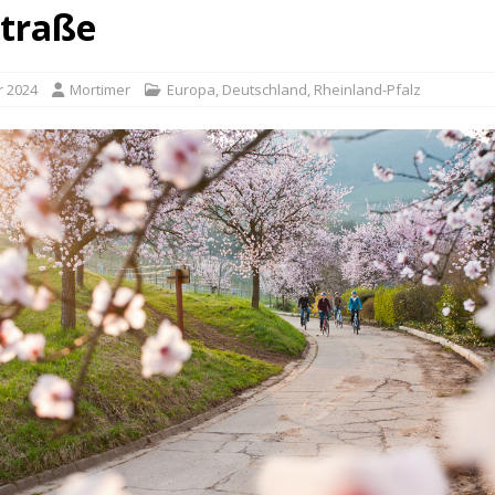
traße
r 2024
Mortimer
Europa
,
Deutschland
,
Rheinland-Pfalz