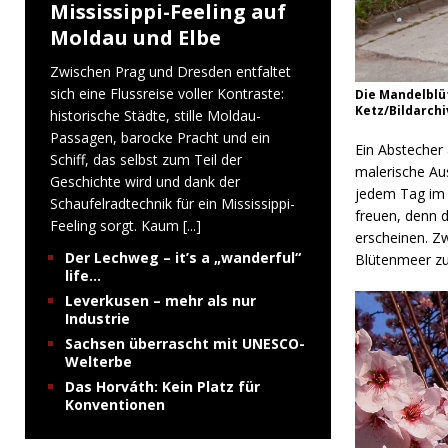
Mississippi-Feeling auf
Moldau und Elbe
Zwischen Prag und Dresden entfaltet
sich eine Flussreise voller Kontraste:
Die Mandelblüt
Ketz/Bildarchi
historische Städte, stille Moldau-
Passagen, barocke Pracht und ein
Ein Abstecher 
Schiff, das selbst zum Teil der
malerische Au
Geschichte wird und dank der
jedem Tag im 
Schaufelradtechnik für ein Mississippi-
freuen, denn d
Feeling sorgt. Kaum
[...]
erscheinen. Z
Der Lechweg – it’s a „wanderful“
Blütenmeer zu
life…
Leverkusen – mehr als nur
Industrie
Sachsen überrascht mit UNESCO-
Welterbe
Das Horváth: Kein Platz für
Konventionen