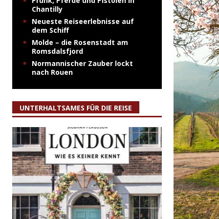
Prunk, Pferde und Pistolen in
Chantilly
Neueste Reiseerlebnisse auf
dem Schiff
Molde – die Rosenstadt am
Romsdalsfjord
Normannischer Zauber lockt
nach Rouen
UNTERHALTSAMES FÜR DIE REISE