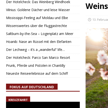
Der Hotelcheck: Das Weinberg Windhoek
Weins
Vilnius: Goldene Dächer und leise Wasser
Mississippi-Feeling auf Moldau und Elbe
13. Februa
Wissenswertes über die Fluggastrechte
Saltburn-by-the-Sea – Logenplatz am Meer
Hoanib: Nase an Rüssel mit den Elefanten
Der Lechweg – it’s a „wanderful“ life…
Der Hotelcheck: Parco San Marco Resort
Prunk, Pferde und Pistolen in Chantilly
Neueste Reiseerlebnisse auf dem Schiff
FOKUS AUF DEUTSCHLAND
KREUZFAHRT