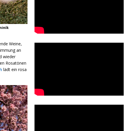
minik
gende Weine,
stimmung an
d wieder
nden Rosatönen
h
lädt ein rosa