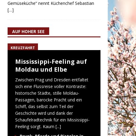
Gemüseküche“ nennt Küchenchef Sebastian
[…]
AUF HOHER SEE
KREUZFAHRT
Mississippi-Feeling auf
Moldau und Elbe
Zwischen Prag und Dresden entfaltet
sich eine Flussreise voller Kontraste:
historische Städte, stille Moldau-
Passagen, barocke Pracht und ein
Schiff, das selbst zum Teil der
Geschichte wird und dank der
Schaufelradtechnik für ein Mississippi-
Feeling sorgt. Kaum
[...]