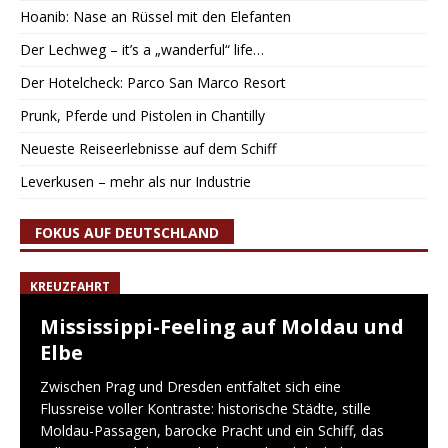
Hoanib: Nase an Rüssel mit den Elefanten
Der Lechweg – it’s a „wanderful“ life…
Der Hotelcheck: Parco San Marco Resort
Prunk, Pferde und Pistolen in Chantilly
Neueste Reiseerlebnisse auf dem Schiff
Leverkusen – mehr als nur Industrie
FOKUS AUF DEUTSCHLAND
KREUZFAHRT
Mississippi-Feeling auf Moldau und
Elbe
Zwischen Prag und Dresden entfaltet sich eine
Flussreise voller Kontraste: historische Städte, stille
Moldau-Passagen, barocke Pracht und ein Schiff, das