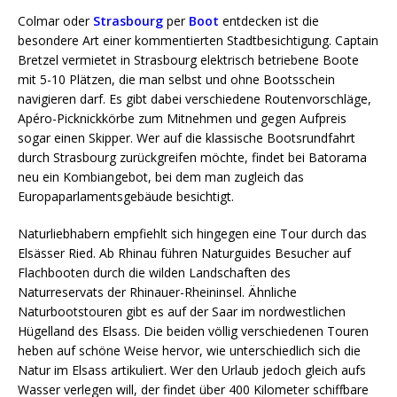
Colmar oder
Strasbourg
per
Boot
entdecken ist die
besondere Art einer kommentierten Stadtbesichtigung. Captain
Bretzel vermietet in Strasbourg elektrisch betriebene Boote
mit 5-10 Plätzen, die man selbst und ohne Bootsschein
navigieren darf. Es gibt dabei verschiedene Routenvorschläge,
Apéro-Picknickkörbe zum Mitnehmen und gegen Aufpreis
sogar einen Skipper. Wer auf die klassische Bootsrundfahrt
durch Strasbourg zurückgreifen möchte, findet bei Batorama
neu ein Kombiangebot, bei dem man zugleich das
Europaparlamentsgebäude besichtigt.
Naturliebhabern empfiehlt sich hingegen eine Tour durch das
Elsässer Ried. Ab Rhinau führen Naturguides Besucher auf
Flachbooten durch die wilden Landschaften des
Naturreservats der Rhinauer-Rheininsel. Ähnliche
Naturbootstouren gibt es auf der Saar im nordwestlichen
Hügelland des Elsass. Die beiden völlig verschiedenen Touren
heben auf schöne Weise hervor, wie unterschiedlich sich die
Natur im Elsass artikuliert. Wer den Urlaub jedoch gleich aufs
Wasser verlegen will, der findet über 400 Kilometer schiffbare