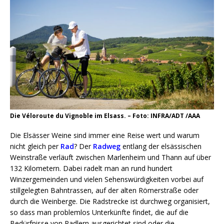
Die Véloroute du Vignoble im Elsass. – Foto: INFRA/ADT /AAA
Die Elsässer Weine sind immer eine Reise wert und warum
nicht gleich per
Rad
? Der
Radweg
entlang der elsässischen
Weinstraße verläuft zwischen Marlenheim und Thann auf über
132 Kilometern. Dabei radelt man an rund hundert
Winzergemeinden und vielen Sehenswürdigkeiten vorbei auf
stillgelegten Bahntrassen, auf der alten Römerstraße oder
durch die Weinberge. Die Radstrecke ist durchweg organisiert,
so dass man problemlos Unterkünfte findet, die auf die
Bedürfnisse von Radlern ausgerichtet sind oder die