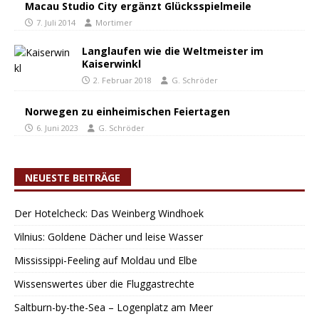
Macau Studio City ergänzt Glücksspielmeile
7. Juli 2014
Mortimer
Langlaufen wie die Weltmeister im
Kaiserwinkl
2. Februar 2018
G. Schröder
Norwegen zu einheimischen Feiertagen
6. Juni 2023
G. Schröder
NEUESTE BEITRÄGE
Der Hotelcheck: Das Weinberg Windhoek
Vilnius: Goldene Dächer und leise Wasser
Mississippi-Feeling auf Moldau und Elbe
Wissenswertes über die Fluggastrechte
Saltburn-by-the-Sea – Logenplatz am Meer