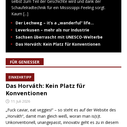
selbst zum Teil der Geschichte wird und dank der
Schaufelradtechnik für ein Mississippi-Feeling sorgt.
Kaum
[...]
Der Lechweg – it’s a „wanderful“ life…
Leverkusen – mehr als nur Industrie
Sachsen überrascht mit UNESCO-Welterbe
Das Horváth: Kein Platz für Konventionen
FÜR GENIESSER
EINKEHRTIPP
Das Horváth: Kein Platz für
Konventionen
11. Juli 2026
„Fuck caviar, eat veggies!“ – so steht es auf der Website des
„Horváth“, damit man gleich weiß, woran man is(s)t.
Unkonventionell, unangepasst, innovativ geht es zu in diesem