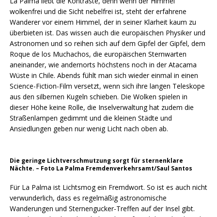
La Palma liebt die Kontraste, denn wenn der Himmel
wolkenfrei und die Sicht nebelfrei ist, steht der erfahrene
Wanderer vor einem Himmel, der in seiner Klarheit kaum zu
überbieten ist. Das wissen auch die europäischen Physiker und
Astronomen und so reihen sich auf dem Gipfel der Gipfel, dem
Roque de los Muchachos, die europäischen Sternwarten
aneinander, wie andernorts höchstens noch in der Atacama
Wüste in Chile. Abends fühlt man sich wieder einmal in einen
Science-Fiction-Film versetzt, wenn sich ihre langen Teleskope
aus den silbernen Kugeln schieben. Die Wolken spielen in
dieser Höhe keine Rolle, die Inselverwaltung hat zudem die
Straßenlampen gedimmt und die kleinen Städte und
Ansiedlungen geben nur wenig Licht nach oben ab.
Die geringe Lichtverschmutzung sorgt für sternenklare
Nächte. – Foto La Palma Fremdenverkehrsamt/Saul Santos
Für La Palma ist Lichtsmog ein Fremdwort. So ist es auch nicht
verwunderlich, dass es regelmäßig astronomische
Wanderungen und Sternengucker-Treffen auf der Insel gibt.