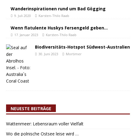
Wanderinspirationen rund um Bad Gögging
9. Juli 2020
Karsten-Thilo Raab
Wenn flatulente Huskys Fersengeld geben…
17. Januar 2023
Karsten-Thilo Raab
Biodiversitäts-Hotspot Südwest-Australien
30. Juni 2023
Mortimer
NEUESTE BEITRÄGE
Wattenmeer: Lebensraum voller Vielfalt
Wo die polnische Ostsee leise wird …