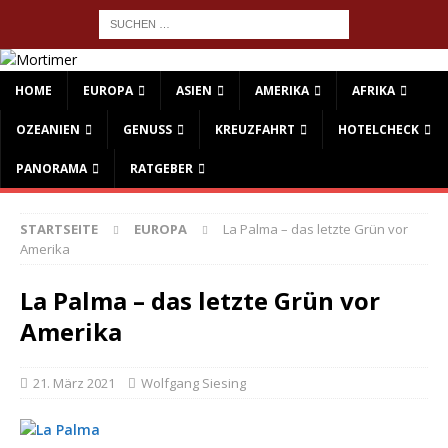
HOME
EUROPA
ASIEN
AMERIKA
AFRIKA
OZEANIEN
GENUSS
KREUZFAHRT
HOTELCHECK
PANORAMA
RATGEBER
STARTSEITE
EUROPA
La Palma – das letzte Grün vor
Amerika
La Palma – das letzte Grün vor
Amerika
21. März 2021
Wolfgang Siesing