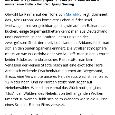
Auch die Salzgewinnung spielt auf der Kanareninsel noch
immer eine Rolle. – Foto Wolfgang Siesing
Obwohl La Palma auf der Höhe von
Marokko
liegt, dominiert
das „Alte Europa“ das komplette Leben auf der Insel,
Mietwagen sind vergleichbar günstig wie auf den Balearen zu
buchen, einige Supermarktketten kennt man aus Deutschland
und Österreich. In den Städten Santa Cruz und der
zweitgrößten Stadt der Insel, Los Llanos de Aridane, fühlt man
sich an den Süden Spaniens erinnert. Die Straßenatmosphäre
mutet an wie in Cordoba oder Sevilla. Trifft man in den Zentren
beider Städte auf andalusisches Flair, stößt man beim
Verlassen der kleinen Städte rasch auf eine exotische Flora:
Archaisch wirkende Drachenbäume stehen am Wegesrand,
Brezo, eine Verwandte unseres Heidekrauts wächst hier bis zu
12 Meter hoch. Und im Norden stößt man sogar auf
Nebelurwälder. Wer schon einmal das Glück hatte, in „Los
Tilos“, den Wäldern des Nebels, von tiefhängenden Wolken
umarmt zu werden, fühlt sich beim Wandern wie in die Kulisse
eines Science-Fiction-Films versetzt.