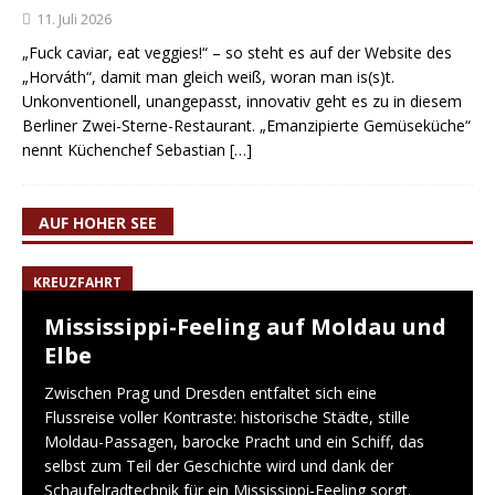
11. Juli 2026
„Fuck caviar, eat veggies!“ – so steht es auf der Website des
„Horváth“, damit man gleich weiß, woran man is(s)t.
Unkonventionell, unangepasst, innovativ geht es zu in diesem
Berliner Zwei-Sterne-Restaurant. „Emanzipierte Gemüseküche“
nennt Küchenchef Sebastian
[…]
AUF HOHER SEE
KREUZFAHRT
Mississippi-Feeling auf Moldau und
Elbe
Zwischen Prag und Dresden entfaltet sich eine
Flussreise voller Kontraste: historische Städte, stille
Moldau-Passagen, barocke Pracht und ein Schiff, das
selbst zum Teil der Geschichte wird und dank der
Schaufelradtechnik für ein Mississippi-Feeling sorgt.