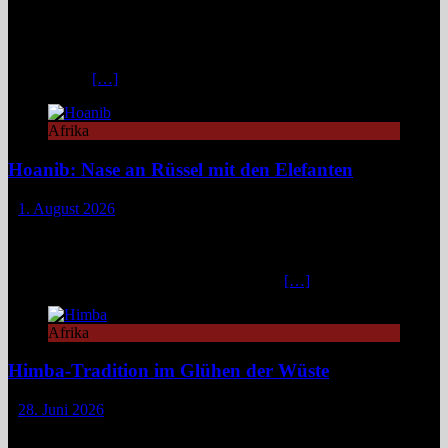
Das Weinberg Windhoek in Namibia ist ein elegantes Boutique-
Hotel unweit des Zentrums von Windhoek. Das luxuriöse Boutique-
Hotel überzeugt mit Design, Kulinarik und nachhaltigem Konzept
und eignet sich ideal als Startpunkt für Namibia-Reisen. Nur wenige
Fahrminuten
[…]
Afrika
Hoanib: Nase an Rüssel mit den Elefanten
1. August 2026
Das Hoanib Elephant Camp im Nordwesten Namibias steht für eine
neue Art des Reisens: exklusiv, datenbasiert und tief verbunden mit
einem der sensibelsten Ökosysteme Afrikas. Die Region Kunene im
Nordwesten von Namibia, lange unter dem
[…]
Afrika
Himba-Tradition im Glühen der Wüste
28. Juni 2026
Im Nordwesten Namibias, wo das ausgetrocknete Bett des Hoanib-
Flusses sich wie eine Lebensader durch eine der unwirtlichsten