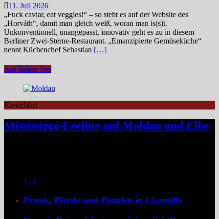
11. Juli 2026
„Fuck caviar, eat veggies!“ – so steht es auf der Website des
„Horváth“, damit man gleich weiß, woran man is(s)t.
Unkonventionell, unangepasst, innovativ geht es zu in diesem
Berliner Zwei-Sterne-Restaurant. „Emanzipierte Gemüseküche“
nennt Küchenchef Sebastian
[…]
Auf hoher See
Kreuzfahrt
Mississippi-Feeling auf Moldau und Elbe
Zwischen Prag und Dresden entfaltet sich eine Flussreise voller
Kontraste: historische Städte, stille Moldau-Passagen, barocke
Pracht und ein Schiff, das selbst zum Teil der Geschichte wird und
dank der Schaufelradtechnik für ein Mississippi-Feeling sorgt.
Kaum
[...]
Prunk, Pferde und Pistolen in Chantilly