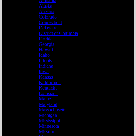
Alabama
Alaska
Arizona
Colorado
Connecticut
Delaware
District of Columbia
Florida
Georgia
Hawaii
Idaho
Illinois
Indiana
Iowa
Kansas
Kalifornien
Kentucky
Louisiana
Maine
Maryland
Massachusetts
Michigan
Mississippi
Minnesota
Missouri