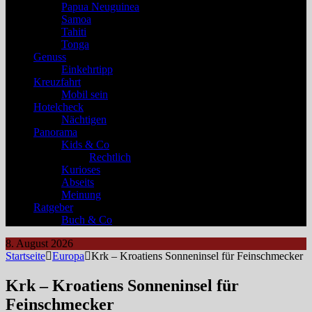
Papua Neuguinea
Samoa
Tahiti
Tonga
Genuss
Einkehrtipp
Kreuzfahrt
Mobil sein
Hotelcheck
Nächtigen
Panorama
Kids & Co
Rechtlich
Kurioses
Abseits
Meinung
Ratgeber
Buch & Co
8. August 2026
Startseite
Europa
Krk – Kroatiens Sonneninsel für Feinschmecker
Krk – Kroatiens Sonneninsel für
Feinschmecker