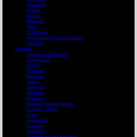
Südkorea
Syrien
Taiwan
Thailand
Tibet
Usbekistan
Vereinigte Arabische Emirate
Vietnam
Amerika
Antigua und Barbuda
Argentinien
Aruba
Bahamas
Barbados
Belize
Bermuda
Bolivien
Brasilien
Britische Jungferninseln
Cayman Islands
Chile
Costa Rica
Curacao
Dominica
Dominikanische Republik