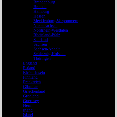
Brandenburg
Bremen
Hamburg
Hessen
Mecklenburg-Vorpommern
Niedersachsen
Nordrhein-Westfalen
Rheinland-Pfalz
Saarland
Sachsen
Sachsen-Anhalt
Schleswig-Holstein
Thüringen
England
Estland
Färöer-Inseln
Finnland
Frankreich
Gibraltar
Griechenland
Grönland
Guernsey
Herm
Irland
Island