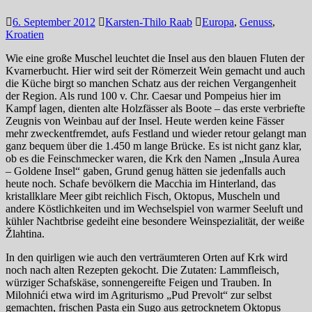
6. September 2012
Karsten-Thilo Raab
Europa
,
Genuss
,
Kroatien
Wie eine große Muschel leuchtet die Insel aus den blauen Fluten der
Kvarnerbucht. Hier wird seit der Römerzeit Wein gemacht und auch
die Küche birgt so manchen Schatz aus der reichen Vergangenheit
der Region. Als rund 100 v. Chr. Caesar und Pompeius hier im
Kampf lagen, dienten alte Holzfässer als Boote – das erste verbriefte
Zeugnis von Weinbau auf der Insel. Heute werden keine Fässer
mehr zweckentfremdet, aufs Festland und wieder retour gelangt man
ganz bequem über die 1.450 m lange Brücke. Es ist nicht ganz klar,
ob es die Feinschmecker waren, die Krk den Namen „Insula Aurea
– Goldene Insel“ gaben, Grund genug hätten sie jedenfalls auch
heute noch. Schafe bevölkern die Macchia im Hinterland, das
kristallklare Meer gibt reichlich Fisch, Oktopus, Muscheln und
andere Köstlichkeiten und im Wechselspiel von warmer Seeluft und
kühler Nachtbrise gedeiht eine besondere Weinspezialität, der weiße
Žlahtina.
In den quirligen wie auch den verträumteren Orten auf Krk wird
noch nach alten Rezepten gekocht. Die Zutaten: Lammfleisch,
würziger Schafskäse, sonnengereifte Feigen und Trauben. In
Milohnići etwa wird im Agriturismo „Pud Prevolt“ zur selbst
gemachten, frischen Pasta ein Sugo aus getrocknetem Oktopus