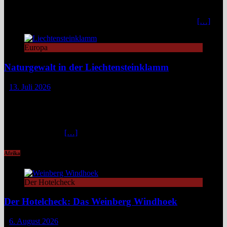
Zurückhaltung mit diskretem Luxus. Eleganz, großer Komfort und
ein individueller Service verwandeln den Aufenthalt in ein stilvolles,
privates Bergrefugium. In einer Zeit, in der viele Häuser mit
[…]
Europa
Naturgewalt in der Liechtensteinklamm
13. Juli 2026
Die Liechtensteinklamm im Salzburger Land erweist sich als ein
spektakuläres Naturwunder mit imposanten Felswänden, modernen
Stegen und faszinierenden Lichtspielen. Ideal für Wandernde und
Naturfans. Wer glaubt, in den österreichischen Alpen ließe sich
immer und überall
[…]
Afrika
Der Hotelcheck
Der Hotelcheck: Das Weinberg Windhoek
6. August 2026