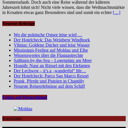
Sommerurlaub. Doch auch eine Reise während der kälteren
Jahreszeit lohnt sich! Nicht viele wissen, dass die Weihnachtsmärkte
in Kroatien etwas ganz Besonderes sind und somit ein echter
[…]
Neueste Beiträge
Wo die polnische Ostsee leise wird …
Der Hotelcheck: Das Weinberg Windhoek
Vilnius: Goldene Dächer und leise Wasser
Mississippi-Feeling auf Moldau und Elbe
Wissenswertes über die Fluggastrechte
Saltburn-by-the-Sea – Logenplatz am Meer
Hoanib: Nase an Rüssel mit den Elefanten
Der Lechweg – it’s a „wanderful“ life…
Der Hotelcheck: Parco San Marco Resort
Prunk, Pferde und Pistolen in Chantilly
Neueste Reiseerlebnisse auf dem Schiff
Fokus auf Deutschland
Kreuzfahrt