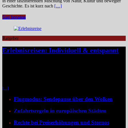
in einer faszinierenden Mischung von Natur, Kultur und bewegter
Geschichte. Es ist kurz nach
[…]
Gut beraten
Ratgeber
Erlebnisreisen: Individuell & entspannt
Klassische Pauschalreisen haben für viele Reisende an Reiz
verloren, denn drei Wochen Inselurlaub mit All-inclusive wirken
inzwischen oft ähnlich vorhersehbar wie der tägliche Gang ins
Büro. Umso stärker wächst der Wunsch nach mehr Individualität,
etwa in Form von Erlebnisreisen. Ein wirkliches Erlebnis besteht
[...]
Flugmodus: Sendepause über den Wolken
Zufahrtsregeln in europäischen Städten
Rechte bei Preiserhöhungen und Stornos