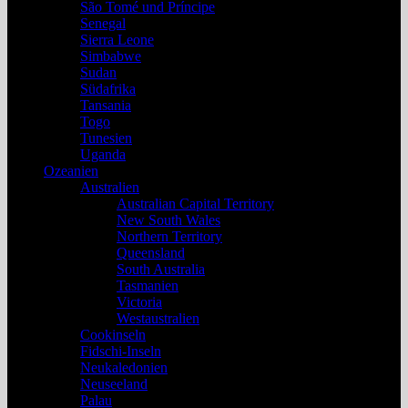
São Tomé und Príncipe
Senegal
Sierra Leone
Simbabwe
Sudan
Südafrika
Tansania
Togo
Tunesien
Uganda
Ozeanien
Australien
Australian Capital Territory
New South Wales
Northern Territory
Queensland
South Australia
Tasmanien
Victoria
Westaustralien
Cookinseln
Fidschi-Inseln
Neukaledonien
Neuseeland
Palau