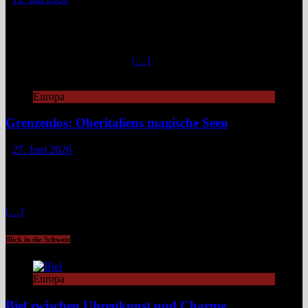
„Fuck caviar, eat veggies!“ – so steht es auf der Website des
„Horváth“, damit man gleich weiß, woran man is(s)t.
Unkonventionell, unangepasst, innovativ geht es zu in diesem
Berliner Zwei-Sterne-Restaurant. „Emanzipierte Gemüseküche“
nennt Küchenchef Sebastian
[…]
Europa
Grenzenlos: Oberitaliens magische Seen
27. Juni 2026
Zwischen Piemont, Lombardei und dem Tessin verläuft keine harte
Linie, sondern ein fließender Übergang aus blauem Wasser, grünen
Bergen und spannenden Geschichten. Wer sich hier fortbewegt, tut
das selten geradlinig. Fähren kreuzen gemächlich über spiegelnde
[…]
Blick in die Schweiz
Europa
Biel zwischen Uhrenkunst und Charme