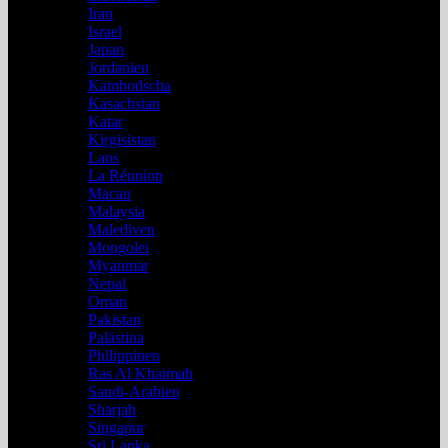
Iran
Israel
Japan
Jordanien
Kambodscha
Kasachstan
Katar
Kirgisistan
Laos
La Réunion
Macau
Malaysia
Malediven
Mongolei
Myanmar
Nepal
Oman
Pakistan
Palästina
Philippinen
Ras Al Khaimah
Saudi-Arabien
Sharjah
Singapur
Sri Lanka