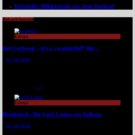
Reisefalle: Billigurlaub aus dem Darknet
Blick nach Österreich
Europa
Der Lechweg – it’s a „wanderful“ life…
31. Juli 2026
Zwischen türkisblauem Bergsee und Königsschlössern erzählt der
Lechweg eine Geschichte von ungezähmter Natur, alpiner Kultur
und moderatem Weitwandern durch zwei Länder und drei
Regionen. Still und beinahe entrückt liegt der Formarinsee in den
Lechtaler Alpen.
[…]
Europa
Hotelcheck: Die Lech Lodge am Arlberg
24. Juli 2026
Die Lech Lodge am Arlberg in Österreich verbindet alpine