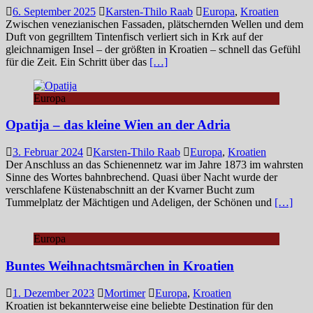
6. September 2025
Karsten-Thilo Raab
Europa
,
Kroatien
Zwischen venezianischen Fassaden, plätschernden Wellen und dem
Duft von gegrilltem Tintenfisch verliert sich in Krk auf der
gleichnamigen Insel – der größten in Kroatien – schnell das Gefühl
für die Zeit. Ein Schritt über das
[…]
Europa
Opatija – das kleine Wien an der Adria
3. Februar 2024
Karsten-Thilo Raab
Europa
,
Kroatien
Der Anschluss an das Schienennetz war im Jahre 1873 im wahrsten
Sinne des Wortes bahnbrechend. Quasi über Nacht wurde der
verschlafene Küstenabschnitt an der Kvarner Bucht zum
Tummelplatz der Mächtigen und Adeligen, der Schönen und
[…]
Europa
Buntes Weihnachtsmärchen in Kroatien
1. Dezember 2023
Mortimer
Europa
,
Kroatien
Kroatien ist bekannterweise eine beliebte Destination für den