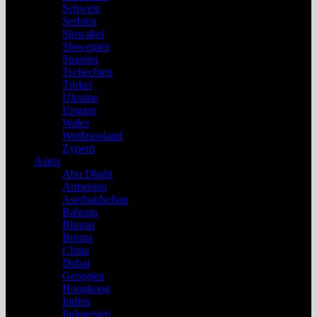
Schweiz
Serbien
Slowakei
Slowenien
Spanien
Tschechien
Türkei
Ukraine
Ungarn
Wales
Weißrussland
Zypern
Asien
Abu Dhabi
Armenien
Aserbaidschan
Bahrain
Bhutan
Burma
China
Dubai
Georgien
Hongkong
Indien
Indonesien