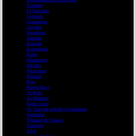
Ecuador
El Salvador
Grenada
Guatemala
Guyana
Honduras
Jamaika
Kanada
Kolumbien
Kuba
Martinique
Mexiko
Nicaragua
Panama
Peru
Puerto Rico
St. Kitts
St. Maarten
Saint Lucia
St. Vincent und die Grenadinen
Suriname
Trinidad & Tobago
Uruguay
USA