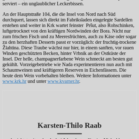
serviert – ein unglaublicher Leckerbissen.
An der Hauptstraße 104, die die Insel von Nord nach Süd
durchquert, lassen sich direkt im Fabriksladen eingelegte Sardellen
erstehen und weiter in Krk wartet feinster Pršut, also Rohschinken,
luftgetrocknet von den kräftigen Nordwinden der Bora. Nicht nur
zum frischen Fisch und zu Meeresfrüchten, auch zu Käse oder sogar
zu den herzhaften Desserts passt er vorzüglich: der fruchtig-trockene
Žlahtina. Diese Traube wächst nur hier, in einem sanften, vor rauen
Winden geschützten Becken, hinter Vrbnik an der Ostküste der
Insel. Der helle, champagnerfarbene Wein schmeckt am besten gut
gekühlt. Vorzeigebetriebe wie Nada experimentieren nun auch mit
Schaumweinen und kräftigeren Reserven in Eichenfässern. Die
heute dem Wein vorbehalten bleiben. Weitere Informationen unter
www.krk.hr
und unter
www.kvarner.hr
.
Karsten-Thilo Raab