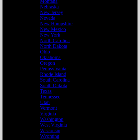
Montana
Nebraska
New Jersey
Nevada
New Hampshire
New Mexico
New York
North Carolina
North Dakota
Ohio
Oklahoma
Oregon
Pennsylvania
Rhode Island
South Carolina
South Dakota
Texas
Tennessee
Utah
Vermont
Virginia
Washington
West Virginia
Wisconsin
Wyoming