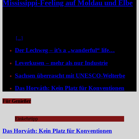
Mississippi-Feeling auf Moldau und Elbe
Zwischen Prag und Dresden entfaltet sich eine Flussreise voller
Kontraste: historische Städte, stille Moldau-Passagen, barocke
Pracht und ein Schiff, das selbst zum Teil der Geschichte wird und
dank der Schaufelradtechnik für ein Mississippi-Feeling sorgt.
Kaum
[...]
Der Lechweg – it’s a „wanderful“ life…
Leverkusen – mehr als nur Industrie
Sachsen überrascht mit UNESCO-Welterbe
Das Horváth: Kein Platz für Konventionen
Für Genießer
Einkehrtipp
Das Horváth: Kein Platz für Konventionen