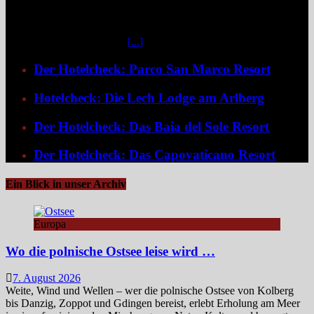
Fahrminuten vom geschäftigen Zentrum Windhoeks entfernt, am
östlichen Stadtrand im Stadtteil Klein Windhoek gelegen, eröffnet
sich mit dem Weinberg Windhoek Gondwana Collection Namibia
eine bemerkenswert ruhige
[...]
Der Hotelcheck: Parco San Marco Resort
Hotelcheck: Die Lech Lodge am Arlberg
Der Hotelcheck: Das Baia del Sole Resort
Der Hotelcheck: Das Capovaticano Resort
Ein Blick in unser Archiv
Europa
Wo die polnische Ostsee leise wird …
7. August 2026
Weite, Wind und Wellen – wer die polnische Ostsee von Kolberg
bis Danzig, Zoppot und Gdingen bereist, erlebt Erholung am Meer