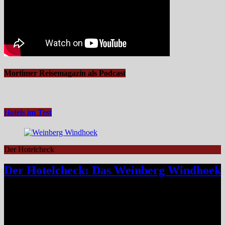
Mortimer Reisemagazin als Podcast
Hotels im Test
Der Hotelcheck
Der Hotelcheck: Das Weinberg Windhoek
Das Weinberg Windhoek in Namibia ist ein elegantes Boutique-
Hotel unweit des Zentrums von Windhoek. Das luxuriöse Boutique-
Hotel überzeugt mit Design, Kulinarik und nachhaltigem Konzept
und eignet sich ideal als Startpunkt für Namibia-Reisen. Nur wenige