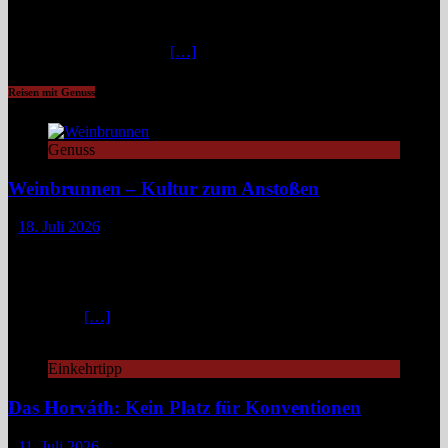
Landschaften der Erde zieht, flimmert die Luft in der
unbarmherzigen Mittagshitze. Hier, zwischen schroffen Bergen und
staubigen Wüstenbänken
[…]
Reisen mit Genuss
Genuss
Weinbrunnen – Kultur zum Anstoßen
18. Juli 2026
Eine Tour zu Europas Weinbrunnen führt zu Pilgerwegen,
mittelalterlichen Dörfern und modernen Winzerinitiativen. Überall
dort, wo Wein unentgeltlich fließt, steckt eine Idee dahinter:
Gemeinschaft, Kultur und ein kleines Stück Magie. Europa ist reich
an Mythen,
[…]
Einkehrtipp
Das Horváth: Kein Platz für Konventionen
11. Juli 2026