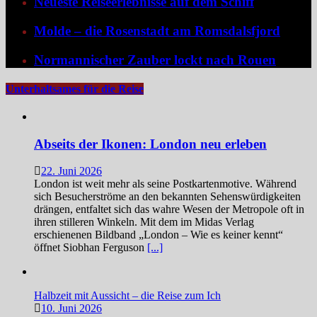
Neueste Reiseerlebnisse auf dem Schiff
Molde – die Rosenstadt am Romsdalsfjord
Normannischer Zauber lockt nach Rouen
Unterhaltsames für die Reise
Abseits der Ikonen: London neu erleben
22. Juni 2026
London ist weit mehr als seine Postkartenmotive. Während
sich Besucherströme an den bekannten Sehenswürdigkeiten
drängen, entfaltet sich das wahre Wesen der Metropole oft in
ihren stilleren Winkeln. Mit dem im Midas Verlag
erschienenen Bildband „London – Wie es keiner kennt“
öffnet Siobhan Ferguson
[...]
Halbzeit mit Aussicht – die Reise zum Ich
10. Juni 2026