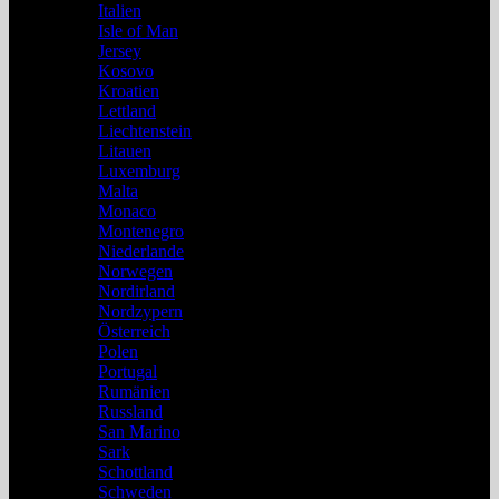
Italien
Isle of Man
Jersey
Kosovo
Kroatien
Lettland
Liechtenstein
Litauen
Luxemburg
Malta
Monaco
Montenegro
Niederlande
Norwegen
Nordirland
Nordzypern
Österreich
Polen
Portugal
Rumänien
Russland
San Marino
Sark
Schottland
Schweden