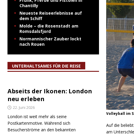
Prunk, Pferde und Pistolen in
Chantilly
Neueste Reiseerlebnisse auf
dem Schiff
Molde – die Rosenstadt am
Romsdalsfjord
Normannischer Zauber lockt
nach Rouen
UNTERHALTSAMES FÜR DIE REISE
Abseits der Ikonen: London
neu erleben
22. Juni 2026
Volleyball im 
London ist weit mehr als seine
Postkartenmotive. Während sich
Auf die belieb
Besucherströme an den bekannten
am Unterschle