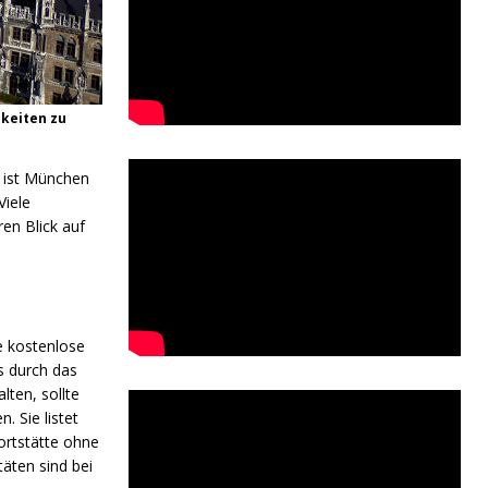
keiten zu
t ist München
Viele
en Blick auf
e kostenlose
s durch das
lten, sollte
. Sie listet
ortstätte ohne
äten sind bei