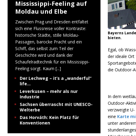
Mississippi-Feeling auf
Moldau und Elbe
Zwischen Prag und Dresden entfaltet
sich eine Flussreise voller Kontraste:
Bayerns Lande
historische Städte, stille Moldau-
bieten.
Passagen, barocke Pracht und ein
Schiff, das selbst zum Teil der
Egal, ob Wasse
Geschichte wird und dank der
der ideale Ort
Schaufelradtechnik für ein Mississippi-
Sportangebote
Feeling sorgt. Kaum
[...]
die Outdoor-Ak
Der Lechweg – it’s a „wanderful“
life…
Leverkusen – mehr als nur
In dem weitläu
Industrie
Outdoor-Aktivi
Sachsen überrascht mit UNESCO-
Welterbe
verzweigte U- 
eine
Karte mi
Das Horváth: Kein Platz für
Konventionen
unter anderem
stundenlanges