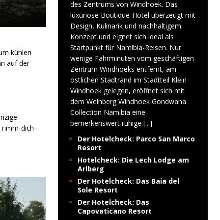
des Zentrums von Windhoek. Das
luxuriöse Boutique-Hotel überzeugt mit
Design, Kulinarik und nachhaltigem
Konzept und eignet sich ideal als
Startpunkt für Namibia-Reisen. Nur
zum kühlen
wenige Fahrminuten vom geschäftigen
nn auf der
Zentrum Windhoeks entfernt, am
östlichen Stadtrand im Stadtteil Klein
Windhoek gelegen, eröffnet sich mit
dem Weinberg Windhoek Gondwana
Collection Namibia eine
inzige
bemerkenswert ruhige
[...]
Trimm-dich-
Der Hotelcheck: Parco San Marco
Resort
Hotelcheck: Die Lech Lodge am
Arlberg
Der Hotelcheck: Das Baia del
Sole Resort
Der Hotelcheck: Das
Capovaticano Resort