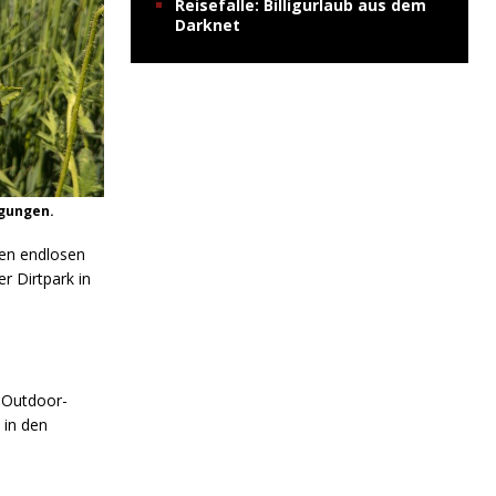
Reisefalle: Billigurlaub aus dem
Darknet
ngungen.
en endlosen
r Dirtpark in
n Outdoor-
 in den