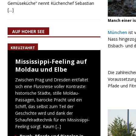
Gemüseküche“ nennt Küchenchef Sebastian
[…]
Manch einer is
AUF HOHER SEE
München
ist 
Nass hingezoge
Eisbach- und 
KREUZFAHRT
Mississippi-Feeling auf
Moldau und Elbe
Die zahlreiche
Voraussetzung
Zwischen Prag und Dresden entfaltet
Pfade und Fitn
sich eine Flussreise voller Kontraste:
historische Städte, stille Moldau-
Passagen, barocke Pracht und ein
Schiff, das selbst zum Teil der
Geschichte wird und dank der
Schaufelradtechnik für ein Mississippi-
Feeling sorgt. Kaum
[...]