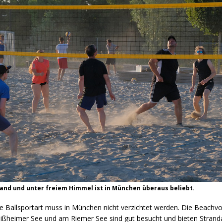
Sand und unter freiem Himmel ist in München überaus beliebt.
te Ballsportart muss in München nicht verzichtet werden. Die Beachvol
ißheimer See und am Riemer See sind gut besucht und bieten Strand