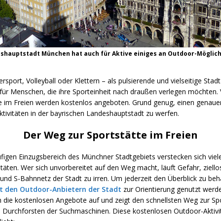
shauptstadt München hat auch für Aktive einiges an Outdoor-Möglich
rsport, Volleyball oder Klettern – als pulsierende und vielseitige Stad
 für Menschen, die ihre Sporteinheit nach draußen verlegen möchten. 
 im Freien werden kostenlos angeboten. Grund genug, einen genauer
tivitäten in der bayrischen Landeshauptstadt zu werfen.
Der Weg zur Sportstätte im Freien
figen Einzugsbereich des Münchner Stadtgebiets verstecken sich viel
täten. Wer sich unvorbereitet auf den Weg macht, läuft Gefahr, ziello
und S-Bahnnetz der Stadt zu irren. Um jederzeit den Überblick zu beha
t den Outdoor-Anbietern der Stadt
zur Orientierung genutzt werden
 die kostenlosen Angebote auf und zeigt den schnellsten Weg zur Sp
 Durchforsten der Suchmaschinen. Diese kostenlosen Outdoor-Aktivit