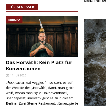
Münchnern bel
FÜR GENIESSER
EUROPA
Das Horváth: Kein Platz für
Konventionen
11. Juli 2026
„Fuck caviar, eat veggies!“ – so steht es auf
der Website des „Horváth“, damit man gleich
weiß, woran man is(s)t. Unkonventionell,
unangepasst, innovativ geht es zu in diesem
Berliner Zwei-Sterne-Restaurant. „Emanzipierte