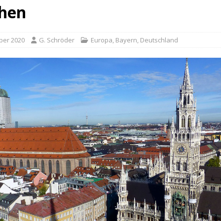
hen
ber 2020
G. Schröder
Europa
,
Bayern
,
Deutschland