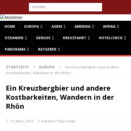
HOME
EUROPA
ASIEN
AMERIKA
AFRIKA
OZEANIEN
GENUSS
KREUZFAHRT
HOTELCHECK
PANORAMA
RATGEBER
STARTSEITE
EUROPA
Ein Kreuzbergbier und andere
Kostbarkeiten, Wandern in der Rhön
Ein Kreuzbergbier und andere
Kostbarkeiten, Wandern in der
Rhön
11. März 2013
Karsten-Thilo Raab