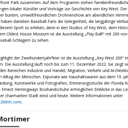
ront Park zusammen. Auf dem Programm stehen familienfreundliche 
ngen lokaler Künstler und Vorträge zur Geschichte von Key West. Der
einer bunten, umweltfreundlichen Drohnenshow am abendlichen Himm
 haben daneben Baseball-Fans die Gelegenheit, die langjährige Verbu
diesem Sport zu erleben, denn in den Studios of Key West, dem Histo
em Oldest House Museum ist die Ausstellung „Play Ball!“ mit 200 von
seball-Schlägern zu sehen.
ighlight der Zweihundertjahrfeier ist die Ausstellung „Key West 200“
 Die Ausstellung läuft noch bis zum 11. Dezember 2022. Sie zeigt s
den Bereichen Industrie und Handel, Migration, Verkehr und Architekt
m Alltag der Menschen. Exponate wie Haushaltswaren aus dem 19. Jah
eidung, Kunstwerke und Fotografien, Erinnerungsstücke der Florida 
e Ernest Hemingways Boxhandschuhe ermöglichen Einblicke in das Le
er charmanten Stadt einst und heute. Weitere Informationen unter
200th.com
.
Mortimer