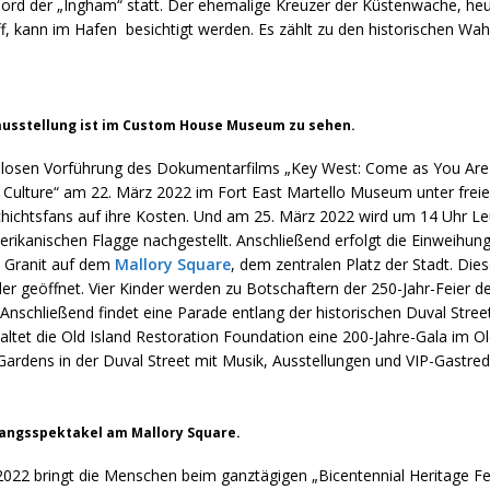
Bord der „Ingham“ statt. Der ehemalige Kreuzer der Küstenwache, heu
, kann im Hafen besichtigt werden. Es zählt zu den historischen Wah
ausstellung ist im Custom House Museum zu sehen.
nlosen Vorführung des Dokumentarfilms „Key West: Come as You Are
d Culture“ am 22. März 2022 im Fort East Martello Museum unter fre
chtsfans auf ihre Kosten. Und am 25. März 2022 wird um 14 Uhr Le
rikanischen Flagge nachgestellt. Anschließend erfolgt die Einweihung
s Granit auf dem
Mallory Square
, dem zentralen Platz der Stadt. Dies
er geöffnet. Vier Kinder werden zu Botschaftern der 250-Jahr-Feier der
Anschließend findet eine Parade entlang der historischen Duval Stree
altet die Old Island Restoration Foundation eine 200-Jahre-Gala im O
rdens in der Duval Street mit Musik, Ausstellungen und VIP-Gastred
ngsspektakel am Mallory Square.
2022 bringt die Menschen beim ganztägigen „Bicentennial Heritage Fes