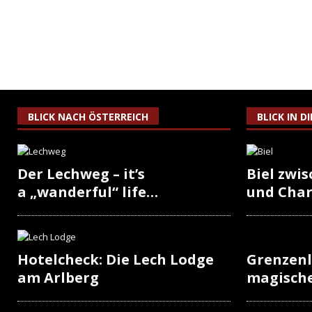
BLICK NACH ÖSTERREICH
BLICK IN D
Der Lechweg – it’s
Biel zwi
a „wanderful“ life…
und Cha
Hotelcheck: Die Lech Lodge
Grenzenl
am Arlberg
magisch