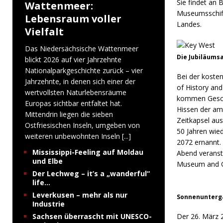
Sie findet an 
Wattenmeer:
Museumsschiff
Lebensraum voller
Landes.
Vielfalt
Das Niedersächsische Wattenmeer
Die Jubiläums
blickt 2026 auf vier Jahrzehnte
Nationalparkgeschichte zurück – vier
Bei der koste
Jahrzehnte, in denen sich einer der
of History an
wertvollsten Naturlebensräume
kommen Geschi
Europas sichtbar entfaltet hat.
Hissen der ame
Mittendrin liegen die sieben
Zeitkapsel au
Ostfriesischen Inseln, umgeben von
50 Jahren wied
weiteren unbewohnten Inseln
[...]
2072 ernannt. 
Mississippi-Feeling auf Moldau
Abend veranst
und Elbe
Museum and Ga
Der Lechweg – it’s a „wanderful“
life…
Leverkusen – mehr als nur
Sonnenunterga
Industrie
Sachsen überrascht mit UNESCO-
Der 26. März 