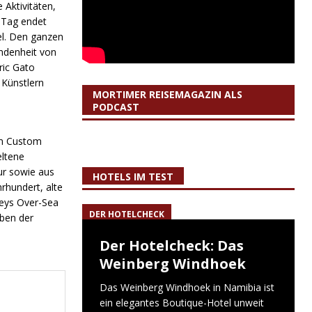
Aktivitäten,
 Tag endet
el. Den ganzen
ndenheit von
ric Gato
 Künstlern
MORTIMER REISEMAGAZIN ALS
PODCAST
 im Custom
eltene
ur sowie aus
HOTELS IM TEST
rhundert, alte
Keys Over-Sea
DER HOTELCHECK
ben der
Der Hotelcheck: Das
Weinberg Windhoek
Das Weinberg Windhoek in Namibia ist
ein elegantes Boutique-Hotel unweit