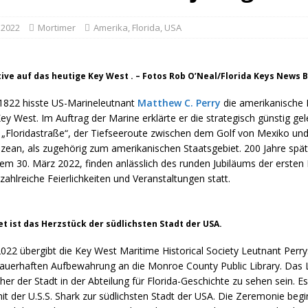
 2022
Mortimer
Amerika
,
Florida
,
USA
ve auf das heutige Key West . – Fotos Rob O’Neal/Florida Keys News 
1822 hisste US-Marineleutnant
Matthew C. Perry
die amerikanische 
ey West. Im Auftrag der Marine erklärte er die strategisch günstig gel
„Floridastraße“, der Tiefseeroute zwischen dem Golf von Mexiko un
Ozean, als zugehörig zum amerikanischen Staatsgebiet. 200 Jahre spät
em 30. März 2022, finden anlässlich des runden Jubiläums der ersten
ahlreiche Feierlichkeiten und Veranstaltungen statt.
et ist das Herzstück der südlichsten Stadt der USA.
22 übergibt die Key West Maritime Historical Society Leutnant Perrys
auerhaften Aufbewahrung an die Monroe County Public Library. Das 
her der Stadt in der Abteilung für Florida-Geschichte zu sehen sein. E
it der U.S.S. Shark zur südlichsten Stadt der USA. Die Zeremonie beg