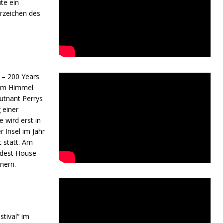
te ein
rzeichen des
 – 200 Years
iem Himmel
utnant Perrys
 einer
e wird erst in
 Insel im Jahr
t statt. Am
ldest House
nern.
tival“ im