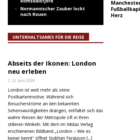
Romsdalsfjord
Manchester
Normannischer Zauber lockt
Fußballkapi
nach Rouen
Herz
UNTERHALTSAMES FÜR DIE REISE
Abseits der Ikonen: London
neu erleben
22. Juni 2026
London ist weit mehr als seine
Postkartenmotive. Während sich
Besucherströme an den bekannten
Sehenswürdigkeiten drängen, entfaltet sich das
wahre Wesen der Metropole oft in ihren
stilleren Winkeln. Mit dem im Midas Verlag
erschienenen Bildband „London – Wie es
keiner kennt“ öffnet Siobhan Ferguson
[...]