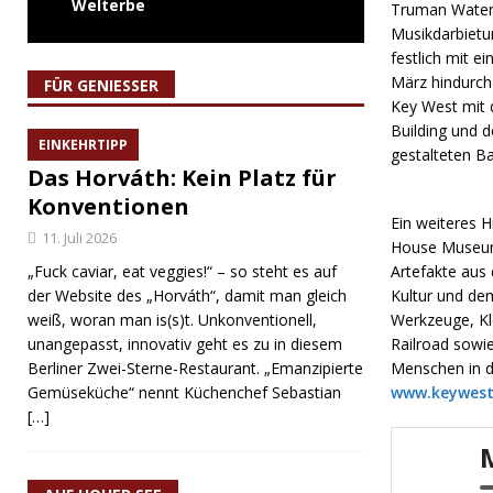
Welterbe
Truman Waterf
Musikdarbietu
festlich mit 
März hindurch
FÜR GENIESSER
Key West mit 
Building und d
EINKEHRTIPP
gestalteten Ba
Das Horváth: Kein Platz für
Konventionen
Ein weiteres H
11. Juli 2026
House Museum.
„Fuck caviar, eat veggies!“ – so steht es auf
Artefakte aus 
der Website des „Horváth“, damit man gleich
Kultur und de
weiß, woran man is(s)t. Unkonventionell,
Werkzeuge, Kl
unangepasst, innovativ geht es zu in diesem
Railroad sowi
Berliner Zwei-Sterne-Restaurant. „Emanzipierte
Menschen in d
Gemüseküche“ nennt Küchenchef Sebastian
www.keywest
[…]