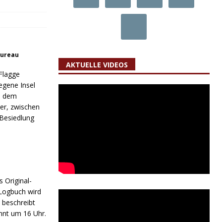
Bureau
AKTUELLE VIDEOS
Flagge
egene Insel
d dem
er, zwischen
 Besiedlung
 Original-
Logbuch wird
s beschreibt
innt um 16 Uhr.