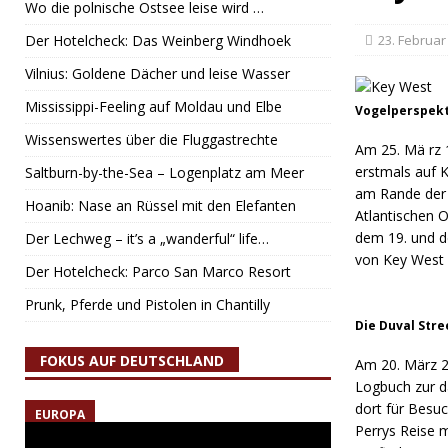
Wo die polnische Ostsee leise wird …
Der Hotelcheck: Das Weinberg Windhoek
23. Februar
Vilnius: Goldene Dächer und leise Wasser
Mississippi-Feeling auf Moldau und Elbe
Vogelperspekti
Wissenswertes über die Fluggastrechte
Am 25. Mä rz 
erstmals auf K
Saltburn-by-the-Sea – Logenplatz am Meer
am Rande der 
Hoanib: Nase an Rüssel mit den Elefanten
Atlantischen 
dem 19. und d
Der Lechweg – it’s a „wanderful“ life…
von Key West z
Der Hotelcheck: Parco San Marco Resort
Prunk, Pferde und Pistolen in Chantilly
Die Duval Stre
FOKUS AUF DEUTSCHLAND
Am 20. März 20
Logbuch zur d
dort für Besuc
EUROPA
Perrys Reise m