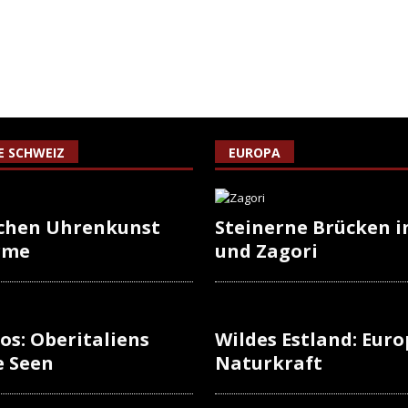
IE SCHWEIZ
EUROPA
schen Uhrenkunst
Steinerne Brücken i
rme
und Zagori
os: Oberitaliens
Wildes Estland: Europ
e Seen
Naturkraft