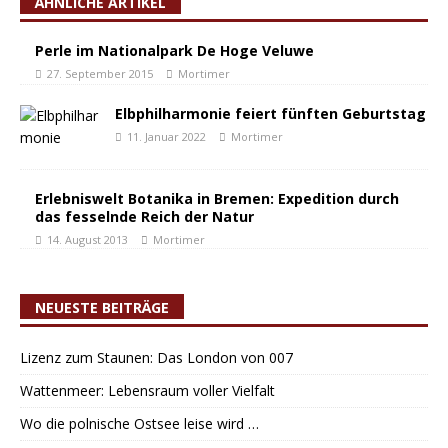
ÄHNLICHE ARTIKEL
Perle im Nationalpark De Hoge Veluwe
27. September 2015
Mortimer
Elbphilharmonie feiert fünften Geburtstag
11. Januar 2022
Mortimer
Erlebniswelt Botanika in Bremen: Expedition durch
das fesselnde Reich der Natur
14. August 2013
Mortimer
NEUESTE BEITRÄGE
Lizenz zum Staunen: Das London von 007
Wattenmeer: Lebensraum voller Vielfalt
Wo die polnische Ostsee leise wird …