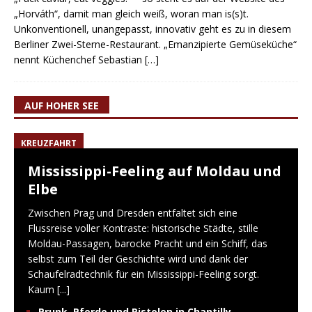
„Horváth“, damit man gleich weiß, woran man is(s)t.
Unkonventionell, unangepasst, innovativ geht es zu in diesem
Berliner Zwei-Sterne-Restaurant. „Emanzipierte Gemüseküche“
nennt Küchenchef Sebastian
[…]
AUF HOHER SEE
KREUZFAHRT
Mississippi-Feeling auf Moldau und
Elbe
Zwischen Prag und Dresden entfaltet sich eine
Flussreise voller Kontraste: historische Städte, stille
Moldau-Passagen, barocke Pracht und ein Schiff, das
selbst zum Teil der Geschichte wird und dank der
Schaufelradtechnik für ein Mississippi-Feeling sorgt.
Kaum
[...]
Prunk, Pferde und Pistolen in Chantilly