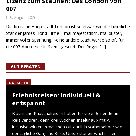
Lizenz zum Staunen: Das London von
007
9. August 2026
Die britische Hauptstadt London ist so etwas wie der heimliche
Star der James‑Bond‑Filme – mal majestätisch, mal düster,
immer voller Spannung. Keine andere Stadt wurde so oft für
die 007-Abenteuer in Szene gesetzt. Der Regen
[…]
GUT BERATEN
RATGEBER
Erlebnisreisen: Individuell &
entspannt
Klassische Pauschalreisen haben für viele Reisende an
Reiz verloren, denn drei Wochen Inselurlaub mit All-
inclusive wirken inzwischen oft ähnlich vorhersehbar wie
der tägliche Gang ins Büro. Umso stärker wächst der