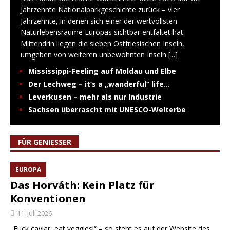
Jahrzehnte Nationalparkgeschichte zurück – vier
Jahrzehnte, in denen sich einer der wertvollsten
Naturlebensräume Europas sichtbar entfaltet hat.
Mittendrin liegen die sieben Ostfriesischen Inseln,
umgeben von weiteren unbewohnten Inseln
[...]
Mississippi-Feeling auf Moldau und Elbe
Der Lechweg – it’s a „wanderful“ life…
Leverkusen – mehr als nur Industrie
Sachsen überrascht mit UNESCO-Welterbe
FÜR GENIESSER
EUROPA
Das Horváth: Kein Platz für
Konventionen
11. Juli 2026
„Fuck caviar, eat veggies!“ – so steht es auf der Website des