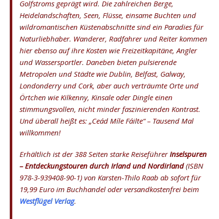
Golfstroms geprägt wird. Die zahlreichen Berge,
Heidelandschaften, Seen, Flüsse, einsame Buchten und
wildromantischen Küstenabschnitte sind ein Paradies für
Naturliebhaber. Wanderer, Radfahrer und Reiter kommen
hier ebenso auf ihre Kosten wie Freizeitkapitäne, Angler
und Wassersportler. Daneben bieten pulsierende
Metropolen und Städte wie Dublin, Belfast, Galway,
Londonderry und Cork, aber auch verträumte Orte und
Örtchen wie Kilkenny, Kinsale oder Dingle einen
stimmungsvollen, nicht minder faszinierenden Kontrast.
Und überall heißt es: „Ceád Míle Fáilte“ – Tausend Mal
willkommen!
Erhältlich ist der 388 Seiten starke Reiseführer
Inselspuren
– Entdeckungstouren durch Irland und Nordirland
(ISBN
978-3-939408-90-1) von Karsten-Thilo Raab ab sofort für
19,99 Euro im Buchhandel oder versandkostenfrei beim
Westflügel Verlag
.