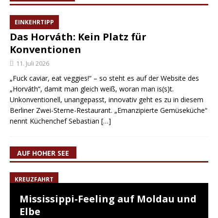
EINKEHRTIPP
Das Horváth: Kein Platz für
Konventionen
11. Juli 2026
„Fuck caviar, eat veggies!“ – so steht es auf der Website des
„Horváth“, damit man gleich weiß, woran man is(s)t.
Unkonventionell, unangepasst, innovativ geht es zu in diesem
Berliner Zwei-Sterne-Restaurant. „Emanzipierte Gemüseküche“
nennt Küchenchef Sebastian
[…]
AUF HOHER SEE
KREUZFAHRT
Mississippi-Feeling auf Moldau und
Elbe