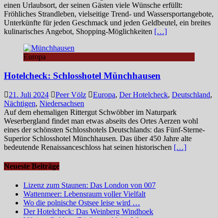
einen Urlaubsort, der seinen Gästen viele Wünsche erfüllt:
Fröhliches Strandleben, vielseitige Trend- und Wassersportangebote,
Unterkünfte für jeden Geschmack und jeden Geldbeutel, ein breites
kulinarisches Angebot, Shopping-Möglichkeiten
[…]
Europa
Hotelcheck: Schlosshotel Münchhausen
21. Juli 2024
Peer Völz
Europa
,
Der Hotelcheck
,
Deutschland
,
Nächtigen
,
Niedersachsen
Auf dem ehemaligen Rittergut Schwöbber im Naturpark
Weserbergland findet man etwas abseits des Ortes Aerzen wohl
eines der schönsten Schlosshotels Deutschlands: das Fünf-Sterne-
Superior Schlosshotel Münchhausen. Das über 450 Jahre alte
bedeutende Renaissanceschloss hat seinen historischen
[…]
Neueste Beiträge
Lizenz zum Staunen: Das London von 007
Wattenmeer: Lebensraum voller Vielfalt
Wo die polnische Ostsee leise wird …
Der Hotelcheck: Das Weinberg Windhoek