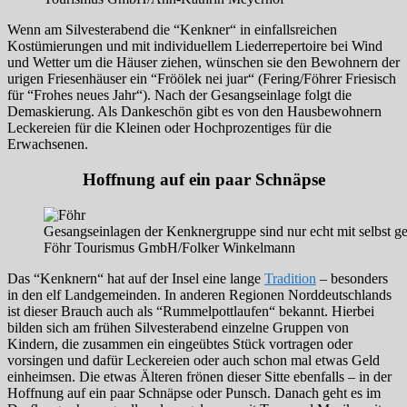
Wenn am Silvesterabend die “Kenkner“ in einfallsreichen
Kostümierungen und mit individuellem Liederrepertoire bei Wind
und Wetter um die Häuser ziehen, wünschen sie den Bewohnern der
urigen Friesenhäuser ein “Fröölek nei juar“ (Fering/Föhrer Friesisch
für “Frohes neues Jahr“). Nach der Gesangseinlage folgt die
Demaskierung. Als Dankeschön gibt es von den Hausbewohnern
Leckereien für die Kleinen oder Hochprozentiges für die
Erwachsenen.
Hoffnung auf ein paar Schnäpse
Gesangseinlagen der Kenknergruppe sind nur echt mit selbst ge
Föhr Tourismus GmbH/Folker Winkelmann
Das “Kenknern“ hat auf der Insel eine lange
Tradition
– besonders
in den elf Landgemeinden. In anderen Regionen Norddeutschlands
ist dieser Brauch auch als “Rummelpottlaufen“ bekannt. Hierbei
bilden sich am frühen Silvesterabend einzelne Gruppen von
Kindern, die zusammen ein eingeübtes Stück vortragen oder
vorsingen und dafür Leckereien oder auch schon mal etwas Geld
einheimsen. Die etwas Älteren frönen dieser Sitte ebenfalls – in der
Hoffnung auf ein paar Schnäpse oder Punsch. Danach geht es im