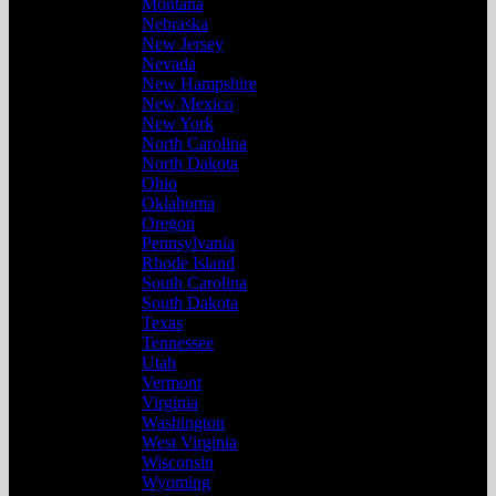
Montana
Nebraska
New Jersey
Nevada
New Hampshire
New Mexico
New York
North Carolina
North Dakota
Ohio
Oklahoma
Oregon
Pennsylvania
Rhode Island
South Carolina
South Dakota
Texas
Tennessee
Utah
Vermont
Virginia
Washington
West Virginia
Wisconsin
Wyoming