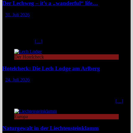
Der Lechweg – it’s a „wanderful“ life…
31. Juli 2026
Zwischen türkisblauem Bergsee und Königsschlössern erzählt der
Lechweg eine Geschichte von ungezähmter Natur, alpiner Kultur
und moderatem Weitwandern durch zwei Länder und drei
Regionen. Still und beinahe entrückt liegt der Formarinsee in den
Lechtaler Alpen.
[…]
Der Hotelcheck
Hotelcheck: Die Lech Lodge am Arlberg
24. Juli 2026
Die Lech Lodge am Arlberg in Österreich verbindet alpine
Zurückhaltung mit diskretem Luxus. Eleganz, großer Komfort und
ein individueller Service verwandeln den Aufenthalt in ein stilvolles,
privates Bergrefugium. In einer Zeit, in der viele Häuser mit
[…]
Europa
Naturgewalt in der Liechtensteinklamm