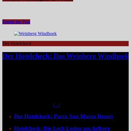
Hotels im Test
Der Hotelcheck
Der Hotelcheck: Das Weinberg Windhoek
Das Weinberg Windhoek in Namibia ist ein elegantes Boutique-
Hotel unweit des Zentrums von Windhoek. Das luxuriöse Boutique-
Hotel überzeugt mit Design, Kulinarik und nachhaltigem Konzept
und eignet sich ideal als Startpunkt für Namibia-Reisen. Nur wenige
Fahrminuten vom geschäftigen Zentrum Windhoeks entfernt, am
östlichen Stadtrand im Stadtteil Klein Windhoek gelegen, eröffnet
sich mit dem Weinberg Windhoek Gondwana Collection Namibia
eine bemerkenswert ruhige
[...]
Der Hotelcheck: Parco San Marco Resort
Hotelcheck: Die Lech Lodge am Arlberg