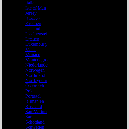
Italien
Isle of Man
Jersey
Kosovo
Kroatien
Lettland
Liechtenstein
Litauen
Luxemburg
Malta
Monaco
Montenegro
Niederlande
Norwegen
Nordirland
Nordzypern
Österreich
Polen
Portugal
Rumänien
Russland
San Marino
Sark
Schottland
Schweden