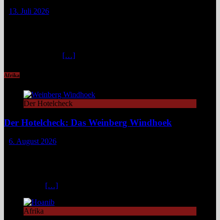
13. Juli 2026
Die Liechtensteinklamm im Salzburger Land erweist sich als ein
spektakuläres Naturwunder mit imposanten Felswänden, modernen
Stegen und faszinierenden Lichtspielen. Ideal für Wandernde und
Naturfans. Wer glaubt, in den österreichischen Alpen ließe sich
immer und überall
[…]
Afrika
Der Hotelcheck
Der Hotelcheck: Das Weinberg Windhoek
6. August 2026
Das Weinberg Windhoek in Namibia ist ein elegantes Boutique-
Hotel unweit des Zentrums von Windhoek. Das luxuriöse Boutique-
Hotel überzeugt mit Design, Kulinarik und nachhaltigem Konzept
und eignet sich ideal als Startpunkt für Namibia-Reisen. Nur wenige
Fahrminuten
[…]
Afrika