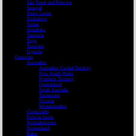
São Tomé und Príncipe
Senegal
Sierra Leone
Simbabwe
Sudan
Südafrika
Tansania
Togo
Tunesien
Uganda
Ozeanien
Australien
Australian Capital Territory
New South Wales
Northern Territory
Queensland
South Australia
Tasmanien
Victoria
Westaustralien
Cookinseln
Fidschi-Inseln
Neukaledonien
Neuseeland
Palau