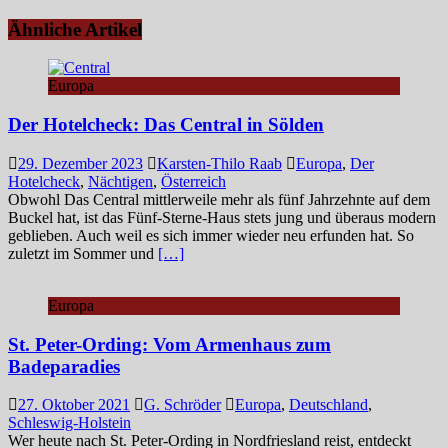
Ähnliche Artikel
Europa
Der Hotelcheck: Das Central in Sölden
29. Dezember 2023
Karsten-Thilo Raab
Europa
,
Der
Hotelcheck
,
Nächtigen
,
Österreich
Obwohl Das Central mittlerweile mehr als fünf Jahrzehnte auf dem
Buckel hat, ist das Fünf-Sterne-Haus stets jung und überaus modern
geblieben. Auch weil es sich immer wieder neu erfunden hat. So
zuletzt im Sommer und
[…]
Europa
St. Peter-Ording: Vom Armenhaus zum
Badeparadies
27. Oktober 2021
G. Schröder
Europa
,
Deutschland
,
Schleswig-Holstein
Wer heute nach St. Peter-Ording in Nordfriesland reist, entdeckt