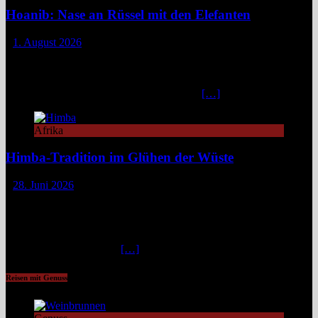
Hoanib: Nase an Rüssel mit den Elefanten
1. August 2026
Das Hoanib Elephant Camp im Nordwesten Namibias steht für eine
neue Art des Reisens: exklusiv, datenbasiert und tief verbunden mit
einem der sensibelsten Ökosysteme Afrikas. Die Region Kunene im
Nordwesten von Namibia, lange unter dem
[…]
Afrika
Himba-Tradition im Glühen der Wüste
28. Juni 2026
Im Nordwesten Namibias, wo das ausgetrocknete Bett des Hoanib-
Flusses sich wie eine Lebensader durch eine der unwirtlichsten
Landschaften der Erde zieht, flimmert die Luft in der
unbarmherzigen Mittagshitze. Hier, zwischen schroffen Bergen und
staubigen Wüstenbänken
[…]
Reisen mit Genuss