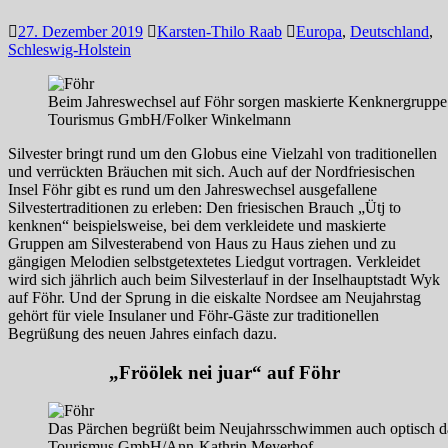
27. Dezember 2019
Karsten-Thilo Raab
Europa
,
Deutschland
,
Schleswig-Holstein
Beim Jahreswechsel auf Föhr sorgen maskierte Kenknergruppe
Tourismus GmbH/Folker Winkelmann
Silvester bringt rund um den Globus eine Vielzahl von traditionellen
und verrückten Bräuchen mit sich. Auch auf der Nordfriesischen
Insel Föhr gibt es rund um den Jahreswechsel ausgefallene
Silvestertraditionen zu erleben: Den friesischen Brauch „Ütj to
kenknen“ beispielsweise, bei dem verkleidete und maskierte
Gruppen am Silvesterabend von Haus zu Haus ziehen und zu
gängigen Melodien selbstgetextetes Liedgut vortragen. Verkleidet
wird sich jährlich auch beim Silvesterlauf in der Inselhauptstadt Wyk
auf Föhr. Und der Sprung in die eiskalte Nordsee am Neujahrstag
gehört für viele Insulaner und Föhr-Gäste zur traditionellen
Begrüßung des neuen Jahres einfach dazu.
„Fröölek nei juar“ auf Föhr
Das Pärchen begrüßt beim Neujahrsschwimmen auch optisch da
Tourismus GmbH/Ann-Kathrin Meyerhof