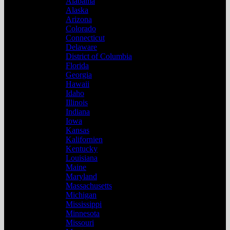
Alabama
Alaska
Arizona
Colorado
Connecticut
Delaware
District of Columbia
Florida
Georgia
Hawaii
Idaho
Illinois
Indiana
Iowa
Kansas
Kalifornien
Kentucky
Louisiana
Maine
Maryland
Massachusetts
Michigan
Mississippi
Minnesota
Missouri