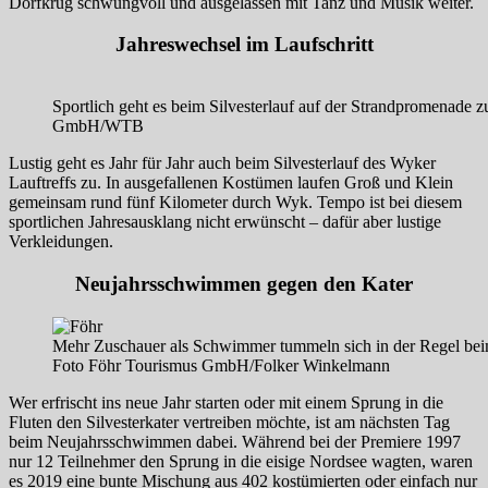
Dorfkrug schwungvoll und ausgelassen mit Tanz und Musik weiter.
Jahreswechsel im Laufschritt
Sportlich geht es beim Silvesterlauf auf der Strandpromenade 
GmbH/WTB
Lustig geht es Jahr für Jahr auch beim Silvesterlauf des Wyker
Lauftreffs zu. In ausgefallenen Kostümen laufen Groß und Klein
gemeinsam rund fünf Kilometer durch Wyk. Tempo ist bei diesem
sportlichen Jahresausklang nicht erwünscht – dafür aber lustige
Verkleidungen.
Neujahrsschwimmen gegen den Kater
Mehr Zuschauer als Schwimmer tummeln sich in der Regel b
Foto Föhr Tourismus GmbH/Folker Winkelmann
Wer erfrischt ins neue Jahr starten oder mit einem Sprung in die
Fluten den Silvesterkater vertreiben möchte, ist am nächsten Tag
beim Neujahrsschwimmen dabei. Während bei der Premiere 1997
nur 12 Teilnehmer den Sprung in die eisige Nordsee wagten, waren
es 2019 eine bunte Mischung aus 402 kostümierten oder einfach nur