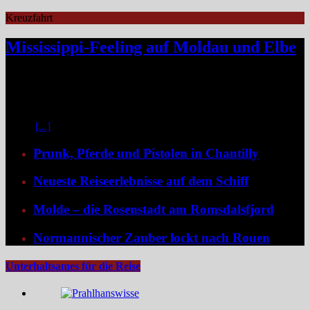
Kreuzfahrt
Mississippi-Feeling auf Moldau und Elbe
Zwischen Prag und Dresden entfaltet sich eine Flussreise voller
Kontraste: historische Städte, stille Moldau-Passagen, barocke
Pracht und ein Schiff, das selbst zum Teil der Geschichte wird und
dank der Schaufelradtechnik für ein Mississippi-Feeling sorgt.
Kaum
[...]
Prunk, Pferde und Pistolen in Chantilly
Neueste Reiseerlebnisse auf dem Schiff
Molde – die Rosenstadt am Romsdalsfjord
Normannischer Zauber lockt nach Rouen
Unterhaltsames für die Reise