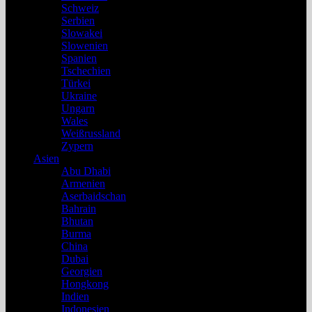
Schweiz
Serbien
Slowakei
Slowenien
Spanien
Tschechien
Türkei
Ukraine
Ungarn
Wales
Weißrussland
Zypern
Asien
Abu Dhabi
Armenien
Aserbaidschan
Bahrain
Bhutan
Burma
China
Dubai
Georgien
Hongkong
Indien
Indonesien