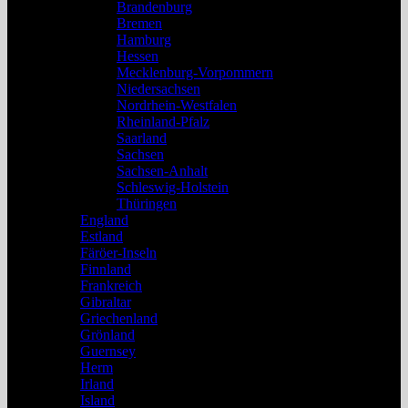
Brandenburg
Bremen
Hamburg
Hessen
Mecklenburg-Vorpommern
Niedersachsen
Nordrhein-Westfalen
Rheinland-Pfalz
Saarland
Sachsen
Sachsen-Anhalt
Schleswig-Holstein
Thüringen
England
Estland
Färöer-Inseln
Finnland
Frankreich
Gibraltar
Griechenland
Grönland
Guernsey
Herm
Irland
Island