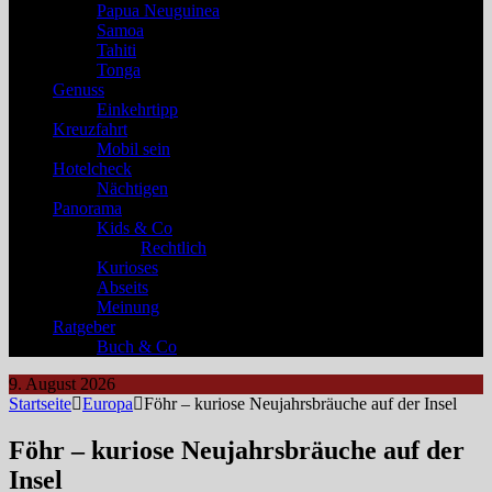
Papua Neuguinea
Samoa
Tahiti
Tonga
Genuss
Einkehrtipp
Kreuzfahrt
Mobil sein
Hotelcheck
Nächtigen
Panorama
Kids & Co
Rechtlich
Kurioses
Abseits
Meinung
Ratgeber
Buch & Co
9. August 2026
Startseite
Europa
Föhr – kuriose Neujahrsbräuche auf der Insel
Föhr – kuriose Neujahrsbräuche auf der
Insel