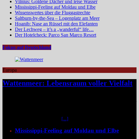
Vilnius: Goldene Dächer und leise Wasser
Mississippi-Feeling auf Moldau und Elbe
Wissenswertes über die Fluggastrechte
Saltburn-by-the-Sea – Logenplatz am Meer
Hoanib: Nase an Rüssel mit den Elefanten
Der Lechweg – it’s a „wanderful“ life…
Der Hotelcheck: Parco San Marco Resort
Fokus auf Deutschland
Europa
Wattenmeer: Lebensraum voller Vielfalt
Das Niedersächsische Wattenmeer blickt 2026 auf vier Jahrzehnte
Nationalparkgeschichte zurück – vier Jahrzehnte, in denen sich einer
der wertvollsten Naturlebensräume Europas sichtbar entfaltet hat.
Mittendrin liegen die sieben Ostfriesischen Inseln, umgeben von
weiteren unbewohnten Inseln
[...]
Mississippi-Feeling auf Moldau und Elbe