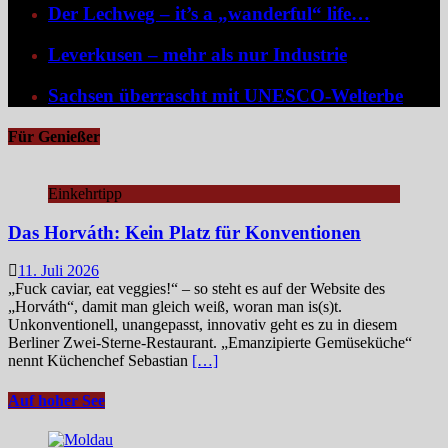
Der Lechweg – it’s a „wanderful“ life…
Leverkusen – mehr als nur Industrie
Sachsen überrascht mit UNESCO-Welterbe
Für Genießer
Einkehrtipp
Das Horváth: Kein Platz für Konventionen
11. Juli 2026
„Fuck caviar, eat veggies!“ – so steht es auf der Website des
„Horváth“, damit man gleich weiß, woran man is(s)t.
Unkonventionell, unangepasst, innovativ geht es zu in diesem
Berliner Zwei-Sterne-Restaurant. „Emanzipierte Gemüseküche“
nennt Küchenchef Sebastian
[…]
Auf hoher See