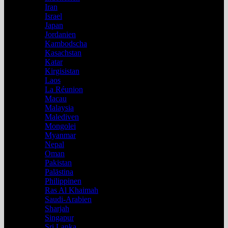
Iran
Israel
Japan
Jordanien
Kambodscha
Kasachstan
Katar
Kirgisistan
Laos
La Réunion
Macau
Malaysia
Malediven
Mongolei
Myanmar
Nepal
Oman
Pakistan
Palästina
Philippinen
Ras Al Khaimah
Saudi-Arabien
Sharjah
Singapur
Sri Lanka