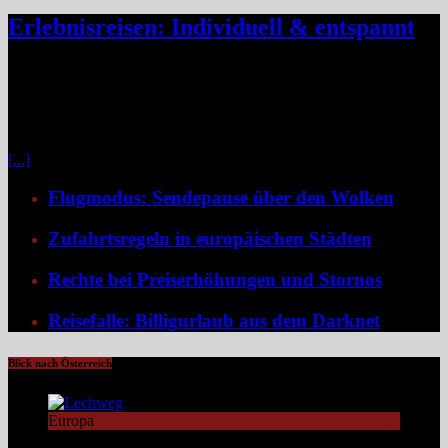
Erlebnisreisen: Individuell & entspannt
Klassische Pauschalreisen haben für viele Reisende an Reiz
verloren, denn drei Wochen Inselurlaub mit All-inclusive wirken
inzwischen oft ähnlich vorhersehbar wie der tägliche Gang ins
Büro. Umso stärker wächst der Wunsch nach mehr Individualität,
etwa in Form von Erlebnisreisen. Ein wirkliches Erlebnis besteht
[...]
Flugmodus: Sendepause über den Wolken
Zufahrtsregeln in europäischen Städten
Rechte bei Preiserhöhungen und Stornos
Reisefalle: Billigurlaub aus dem Darknet
Blick nach Österreich
Europa