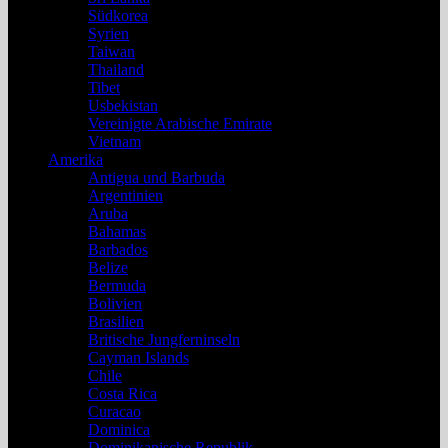
Südkorea
Syrien
Taiwan
Thailand
Tibet
Usbekistan
Vereinigte Arabische Emirate
Vietnam
Amerika
Antigua und Barbuda
Argentinien
Aruba
Bahamas
Barbados
Belize
Bermuda
Bolivien
Brasilien
Britische Jungferninseln
Cayman Islands
Chile
Costa Rica
Curacao
Dominica
Dominikanische Republik