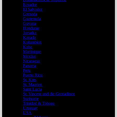
Ecuador
El Salvador
Grenada
Guatemala
Guyana
Honduras
Jamaika
Kanada
Kolumbien
Kuba
Martinique
Mexiko
Nicaragua
Panama
Peru
Puerto Rico
St. Kitts
St. Maarten
Saint Lucia
St. Vincent und die Grenadinen
Suriname
Trinidad & Tobago
Uruguay
USA