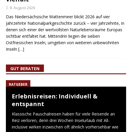
8. August 2026
Das Niedersächsische Wattenmeer blickt 2026 auf vier
Jahrzehnte Nationalparkgeschichte zurück – vier Jahrzehnte, in
denen sich einer der wertvollsten Naturlebensräume Europas
sichtbar entfaltet hat. Mittendrin liegen die sieben
Ostfriesischen Inseln, umgeben von weiteren unbewohnten
Inseln
[…]
GUT BERATEN
RATGEBER
Erlebnisreisen: Individuell &
entspannt
Klassische Pauschalreisen haben für viele Reisende an
Reiz verloren, denn drei Wochen Inselurlaub mit All-
inclusive wirken inzwischen oft ähnlich vorhersehbar wie