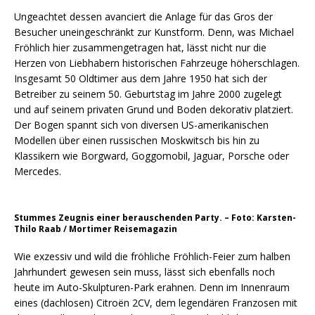
Ungeachtet dessen avanciert die Anlage für das Gros der
Besucher uneingeschränkt zur Kunstform. Denn, was Michael
Fröhlich hier zusammengetragen hat, lässt nicht nur die
Herzen von Liebhabern historischen Fahrzeuge höherschlagen.
Insgesamt 50 Oldtimer aus dem Jahre 1950 hat sich der
Betreiber zu seinem 50. Geburtstag im Jahre 2000 zugelegt
und auf seinem privaten Grund und Boden dekorativ platziert.
Der Bogen spannt sich von diversen US-amerikanischen
Modellen über einen russischen Moskwitsch bis hin zu
Klassikern wie Borgward, Goggomobil, Jaguar, Porsche oder
Mercedes.
Stummes Zeugnis einer berauschenden Party. – Foto: Karsten-
Thilo Raab / Mortimer Reisemagazin
Wie exzessiv und wild die fröhliche Fröhlich-Feier zum halben
Jahrhundert gewesen sein muss, lässt sich ebenfalls noch
heute im Auto-Skulpturen-Park erahnen. Denn im Innenraum
eines (dachlosen) Citroën 2CV, dem legendären Franzosen mit