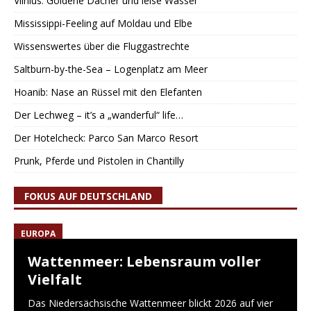
Vilnius: Goldene Dächer und leise Wasser
Mississippi-Feeling auf Moldau und Elbe
Wissenswertes über die Fluggastrechte
Saltburn-by-the-Sea – Logenplatz am Meer
Hoanib: Nase an Rüssel mit den Elefanten
Der Lechweg – it’s a „wanderful“ life…
Der Hotelcheck: Parco San Marco Resort
Prunk, Pferde und Pistolen in Chantilly
FOKUS AUF DEUTSCHLAND
EUROPA
Wattenmeer: Lebensraum voller
Vielfalt
Das Niedersächsische Wattenmeer blickt 2026 auf vier