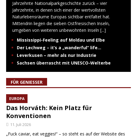
Jahrzehnte Nationalparkgeschichte zurück – vier
Jahrzehnte, in denen sich einer der wertvollsten
Naturlebensräume Europas sichtbar entfaltet hat.
Mittendrin liegen die sieben Ostfriesischen Inseln,
umgeben von weiteren unbewohnten Inseln
[...]
Mississippi-Feeling auf Moldau und Elbe
Der Lechweg – it’s a „wanderful“ life…
Leverkusen – mehr als nur Industrie
Sachsen überrascht mit UNESCO-Welterbe
FÜR GENIESSER
EUROPA
Das Horváth: Kein Platz für
Konventionen
11. Juli 2026
„Fuck caviar, eat veggies!“ – so steht es auf der Website des