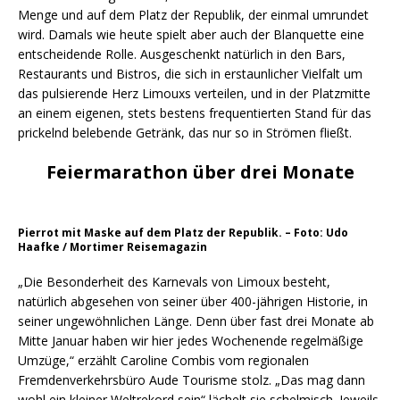
Menge und auf dem Platz der Republik, der einmal umrundet
wird. Damals wie heute spielt aber auch der Blanquette eine
entscheidende Rolle. Ausgeschenkt natürlich in den Bars,
Restaurants und Bistros, die sich in erstaunlicher Vielfalt um
das pulsierende Herz Limouxs verteilen, und in der Platzmitte
an einem eigenen, stets bestens frequentierten Stand für das
prickelnd belebende Getränk, das nur so in Strömen fließt.
Feiermarathon über drei Monate
Pierrot mit Maske auf dem Platz der Republik. – Foto: Udo
Haafke / Mortimer Reisemagazin
„Die Besonderheit des Karnevals von Limoux besteht,
natürlich abgesehen von seiner über 400-jährigen Historie, in
seiner ungewöhnlichen Länge. Denn über fast drei Monate ab
Mitte Januar haben wir hier jedes Wochenende regelmäßige
Umzüge,“ erzählt Caroline Combis vom regionalen
Fremdenverkehrsbüro Aude Tourisme stolz. „Das mag dann
wohl ein kleiner Weltrekord sein“ lächelt sie schelmisch. Jeweils