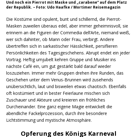
Und noch ein Pierrot mit Maske und „carabene“ auf dem Platz
der Republik. – Foto: Udo Haafke / Mortimer Reisemagazin
Die Kostüme sind opulent, bunt und schillernd, die Pierrot-
Masken zuweilen überaus edel, aber immer geheimnisvoll, sie
erinnern an die Figuren der Commedia dell’Arte, niemand weiß,
wer sich dahinter, ob Mann oder Frau, verbirgt. Andere
übertreffen sich in sarkastischer Hässlichkeit, persiflieren
Persönlichkeiten des Tagesgeschehens. Abrupt endet ein jeder
Vortrag. Heftig umjubelt kehren Gruppe und Musiker ins
nächste Café ein, um gut gestärkt bald darauf wieder
loszuziehen. Immer mehr Gruppen drehen ihre Runden, das
Geschehen unter dem Venus-Brunnen wird zusehends
unübersichtlich, laut und bisweilen etwas chaotisch. Ebenfalls
oft kostümiert und in bester Feierlaune mischen sich
Zuschauer und Akteure und kreieren ein fröhliches
Durcheinander. Eine ganz eigene Magie entwickelt die
abendliche Fackelprozession, durch ihre besondere
Lichtstimmung und mystische Atmosphäre.
Opferung des Königs Karneval