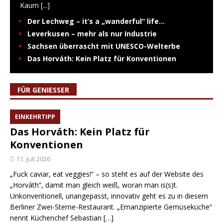
Kaum
[...]
Der Lechweg – it’s a „wanderful“ life…
Leverkusen – mehr als nur Industrie
Sachsen überrascht mit UNESCO-Welterbe
Das Horváth: Kein Platz für Konventionen
FÜR GENIESSER
EINKEHRTIPP
Das Horváth: Kein Platz für
Konventionen
11. Juli 2026
„Fuck caviar, eat veggies!“ – so steht es auf der Website des
„Horváth“, damit man gleich weiß, woran man is(s)t.
Unkonventionell, unangepasst, innovativ geht es zu in diesem
Berliner Zwei-Sterne-Restaurant. „Emanzipierte Gemüseküche“
nennt Küchenchef Sebastian
[…]