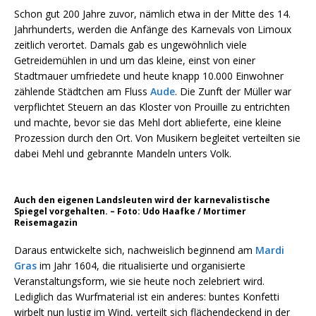
Schon gut 200 Jahre zuvor, nämlich etwa in der Mitte des 14.
Jahrhunderts, werden die Anfänge des Karnevals von Limoux
zeitlich verortet. Damals gab es ungewöhnlich viele
Getreidemühlen in und um das kleine, einst von einer
Stadtmauer umfriedete und heute knapp 10.000 Einwohner
zählende Städtchen am Fluss
Aude
. Die Zunft der Müller war
verpflichtet Steuern an das Kloster von Prouille zu entrichten
und machte, bevor sie das Mehl dort ablieferte, eine kleine
Prozession durch den Ort. Von Musikern begleitet verteilten sie
dabei Mehl und gebrannte Mandeln unters Volk.
Auch den eigenen Landsleuten wird der karnevalistische
Spiegel vorgehalten. – Foto: Udo Haafke / Mortimer
Reisemagazin
Daraus entwickelte sich, nachweislich beginnend am
Mardi
Gras
im Jahr 1604, die ritualisierte und organisierte
Veranstaltungsform, wie sie heute noch zelebriert wird.
Lediglich das Wurfmaterial ist ein anderes: buntes Konfetti
wirbelt nun lustig im Wind, verteilt sich flächendeckend in der