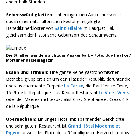
anderthalb Stunden.
Sehenswürdigkeiten:
Unbedingt einen Abstecher wert ist
das in einer mittelalterlichen Festung angelegte
Benediktinerkloster von
Saint-Hilaire
im Lauquet-Tal,
gleichsam der historische Geburtsort des Schaumweins.
Die Straßen wandeln sich zum Maskenball. – Foto: Udo Haafke /
Mortimer Reisemagazin
Essen und Trinken:
Eine ganze Reihe gastronomischer
Betriebe gruppiert sich um den Platz der Republik, darunter die
überaus charmante Creperie
La Cerise
, die Bar L´entre Deux,
15 Pl. de la République, das Kebab-Restaurant
Le Va et Viens
oder der Meeresfrüchtespezialist Chez Stephane et Coco, 6 Pl.
de la République.
Übernachten:
Ein uriges Hotel mit spannender Geschichte
und sehr gutem Restaurant ist
Grand Hôtel Moderne et
Pigeon
unweit des Place de la République im Herzen Limouxs.