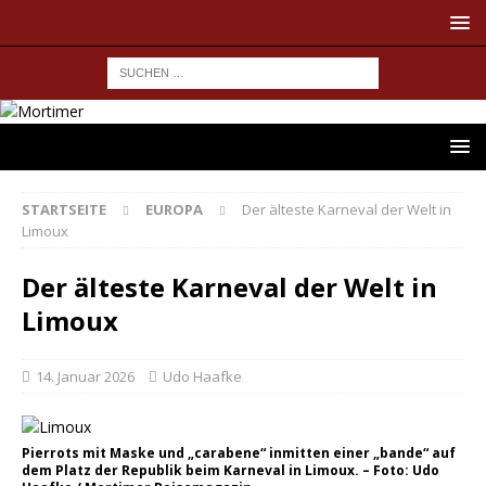
STARTSEITE
EUROPA
Der älteste Karneval der Welt in
Limoux
Der älteste Karneval der Welt in
Limoux
14. Januar 2026
Udo Haafke
Pierrots mit Maske und „carabene“ inmitten einer „bande“ auf
dem Platz der Republik beim Karneval in Limoux. – Foto: Udo