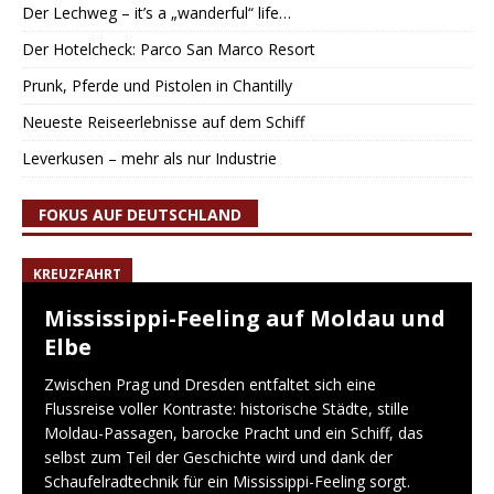
Der Lechweg – it’s a „wanderful“ life…
Der Hotelcheck: Parco San Marco Resort
Prunk, Pferde und Pistolen in Chantilly
Neueste Reiseerlebnisse auf dem Schiff
Leverkusen – mehr als nur Industrie
FOKUS AUF DEUTSCHLAND
KREUZFAHRT
Mississippi-Feeling auf Moldau und
Elbe
Zwischen Prag und Dresden entfaltet sich eine
Flussreise voller Kontraste: historische Städte, stille
Moldau-Passagen, barocke Pracht und ein Schiff, das
selbst zum Teil der Geschichte wird und dank der
Schaufelradtechnik für ein Mississippi-Feeling sorgt.