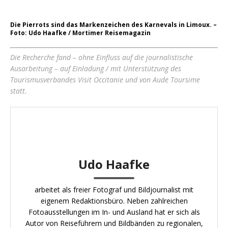
Die Pierrots sind das Markenzeichen des Karnevals in Limoux. –
Foto: Udo Haafke / Mortimer Reisemagazin
Die Recherche fand – ohne Einfluss auf die journalistische
Ausarbeitung – auf Einladung / mit Unterst
ützung des
Tourismusverbandes Visit Occitanie und von Aude Toursime
statt.
Udo Haafke
arbeitet als freier Fotograf und Bildjournalist mit
eigenem Redaktionsbüro. Neben zahlreichen
Fotoausstellungen im In- und Ausland hat er sich als
Autor von Reiseführern und Bildbänden zu regionalen,