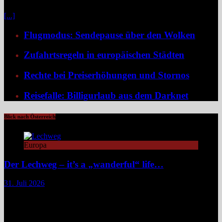
etwa in Form von Erlebnisreisen. Ein wirkliches Erlebnis besteht
[...]
Flugmodus: Sendepause über den Wolken
Zufahrtsregeln in europäischen Städten
Rechte bei Preiserhöhungen und Stornos
Reisefalle: Billigurlaub aus dem Darknet
Blick nach Österreich
Europa
Der Lechweg – it’s a „wanderful“ life…
31. Juli 2026
Zwischen türkisblauem Bergsee und Königsschlössern erzählt der
Lechweg eine Geschichte von ungezähmter Natur, alpiner Kultur
und moderatem Weitwandern durch zwei Länder und drei
Regionen. Still und beinahe entrückt liegt der Formarinsee in den