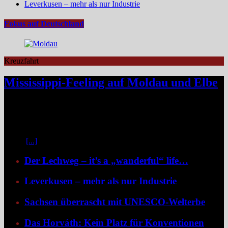
Leverkusen – mehr als nur Industrie
Fokus auf Deutschland
Kreuzfahrt
Mississippi-Feeling auf Moldau und Elbe
Zwischen Prag und Dresden entfaltet sich eine Flussreise voller
Kontraste: historische Städte, stille Moldau-Passagen, barocke
Pracht und ein Schiff, das selbst zum Teil der Geschichte wird und
dank der Schaufelradtechnik für ein Mississippi-Feeling sorgt.
Kaum
[...]
Der Lechweg – it’s a „wanderful“ life…
Leverkusen – mehr als nur Industrie
Sachsen überrascht mit UNESCO-Welterbe
Das Horváth: Kein Platz für Konventionen