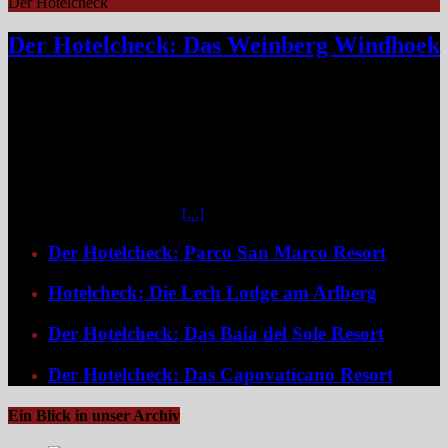
Der Hotelcheck
Der Hotelcheck: Das Weinberg Windhoek
Das Weinberg Windhoek in Namibia ist ein elegantes Boutique-
Hotel unweit des Zentrums von Windhoek. Das luxuriöse Boutique-
Hotel überzeugt mit Design, Kulinarik und nachhaltigem Konzept
und eignet sich ideal als Startpunkt für Namibia-Reisen. Nur wenige
Fahrminuten vom geschäftigen Zentrum Windhoeks entfernt, am
östlichen Stadtrand im Stadtteil Klein Windhoek gelegen, eröffnet
sich mit dem Weinberg Windhoek Gondwana Collection Namibia
eine bemerkenswert ruhige
[...]
Der Hotelcheck: Parco San Marco Resort
Hotelcheck: Die Lech Lodge am Arlberg
Der Hotelcheck: Das Baia del Sole Resort
Der Hotelcheck: Das Capovaticano Resort
Ein Blick in unser Archiv