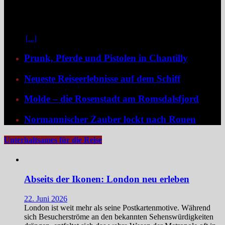
Zwischen Prag und Dresden entfaltet sich eine Flussreise voller
Kontraste: historische Städte, stille Moldau-Passagen, barocke
Pracht und ein Schiff, das selbst zum Teil der Geschichte wird und
dank der Schaufelradtechnik für ein Mississippi-Feeling sorgt.
Kaum
[...]
Prunk, Pferde und Pistolen in Chantilly
Neueste Reiseerlebnisse auf dem Schiff
Molde – die Rosenstadt am Romsdalsfjord
Normannischer Zauber lockt nach Rouen
Unterhaltsames für die Reise
Abseits der Ikonen: London neu erleben
22. Juni 2026
London ist weit mehr als seine Postkartenmotive. Während
sich Besucherströme an den bekannten Sehenswürdigkeiten