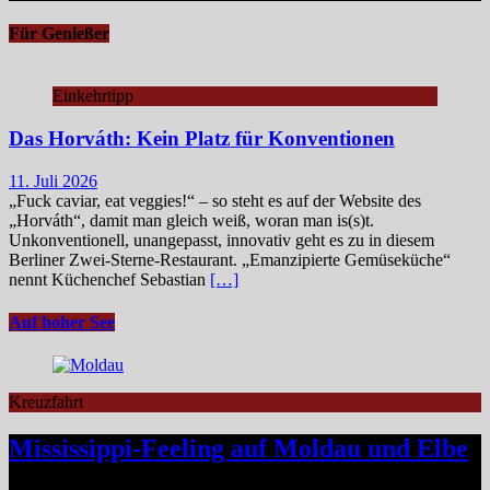
Für Genießer
Einkehrtipp
Das Horváth: Kein Platz für Konventionen
11. Juli 2026
„Fuck caviar, eat veggies!“ – so steht es auf der Website des
„Horváth“, damit man gleich weiß, woran man is(s)t.
Unkonventionell, unangepasst, innovativ geht es zu in diesem
Berliner Zwei-Sterne-Restaurant. „Emanzipierte Gemüseküche“
nennt Küchenchef Sebastian
[…]
Auf hoher See
Kreuzfahrt
Mississippi-Feeling auf Moldau und Elbe