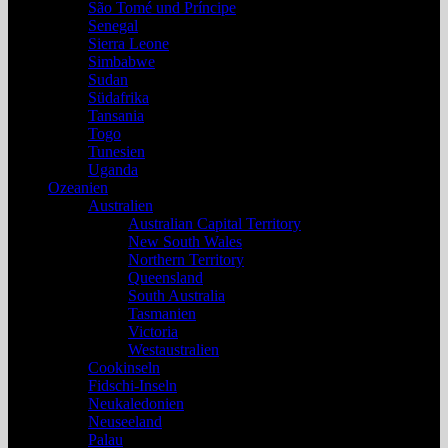
São Tomé und Príncipe
Senegal
Sierra Leone
Simbabwe
Sudan
Südafrika
Tansania
Togo
Tunesien
Uganda
Ozeanien
Australien
Australian Capital Territory
New South Wales
Northern Territory
Queensland
South Australia
Tasmanien
Victoria
Westaustralien
Cookinseln
Fidschi-Inseln
Neukaledonien
Neuseeland
Palau