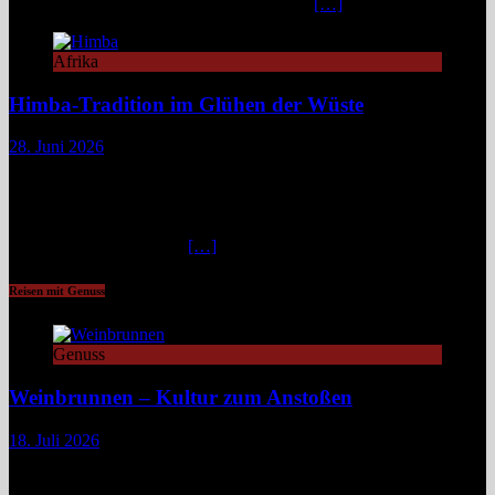
Nordwesten von Namibia, lange unter dem
[…]
Afrika
Himba-Tradition im Glühen der Wüste
28. Juni 2026
Im Nordwesten Namibias, wo das ausgetrocknete Bett des Hoanib-
Flusses sich wie eine Lebensader durch eine der unwirtlichsten
Landschaften der Erde zieht, flimmert die Luft in der
unbarmherzigen Mittagshitze. Hier, zwischen schroffen Bergen und
staubigen Wüstenbänken
[…]
Reisen mit Genuss
Genuss
Weinbrunnen – Kultur zum Anstoßen
18. Juli 2026
Eine Tour zu Europas Weinbrunnen führt zu Pilgerwegen,
mittelalterlichen Dörfern und modernen Winzerinitiativen. Überall