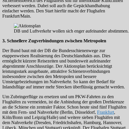
Sicherheitsbereich des Flughafens soll für intermodale Kund:innen
verbessert werden. Dabei soll auch die Gepäckhandhabung
einfacher werden. Den Start hierfür macht der Flughafen
Frankfurt/Main.
DB und Luftverkehr wollen sich enger aufeinander abstimmen.
3. Schnellere Zugverbindungen zwischen Metropolen
Der Bund baut mit der DB die Bundesschienenwege zur
etappenweisen Realisierung des Deutschlandtakts aus. Dies
ermöglicht kürzere Reisezeiten und bundesweit aufeinander
abgestimmte Anschlusszüge. Der Aktionsplan berücksichtigt
leistungsstark ausgebaute, attraktive Schienenverbindungen
insbesondere zwischen den Metropolen und bessere
Umsteigebeziehungen im Nahverkehr. So kann der Bedarf für
Inlandsflüge auf immer mehr Strecken überflüssig gemacht werden.
Um Zubringerflüge zu ersetzen und um PKW-Fahrten zu den
Flughäfen zu vermeiden, ist die Anbindung der großen Drehkreuze
an die Schiene ein zentraler Faktor. Schon heute sind fünf Flughäfen
mit dem Fern- und Nahverkehr (Berlin, Düsseldorf,
Frankfurt
,
Köln/Bonn und Leipzig/Halle) und weitere sieben Flughäfen mit
dem Nahverkehr (Dresden, Friedrichshafen, Hamburg, Hannover,
Lübeck, München und Stuttgart) verknüpft. Der Flughafen Stuttgart