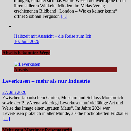
drängen, entfaltet sich das wahre Wesen der Metropole oft in
ihren stilleren Winkeln. Mit dem im Midas Verlag
erschienenen Bildband „London – Wie es keiner kennt“
öffnet Siobhan Ferguson
[...]
Halbzeit mit Aussicht – die Reise zum Ich
10. Juni 2026
Abseits bekannter Wege
Abseits
Leverkusen – mehr als nur Industrie
27. Juli 2026
Zwischen Japanischem Garten, Museum und Schloss Morsbroich
sowie der BayArena widerlegt Leverkusen auf vielfältige Art und
Weise das Image einer „grauen Maus“. Im Jahre 2024 war
Leverkusen plötzlich in aller Munde, als die hochdotierten Fußballer
[…]
Mehr vom Mortimer Reisemagazin