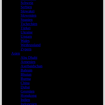
Schweiz
Serbien
Slowakei
Slowenien
Spanien
Tschechien
Türkei
Ukraine
Ungarn
Wales
Weißrussland
Zypern
Asien
Abu Dhabi
Armenien
Aserbaidschan
Bahrain
Bhutan
Burma
China
Dubai
Georgien
Hongkong
Indien
Indonesien