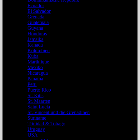
Ecuador
El Salvador
Grenada
Guatemala
Guyana
Honduras
Jamaika
Kanada
Kolumbien
Kuba
Martinique
Mexiko
Nicaragua
Panama
Peru
Puerto Rico
St. Kitts
St. Maarten
Saint Lucia
St. Vincent und die Grenadinen
Suriname
Trinidad & Tobago
Uruguay
USA