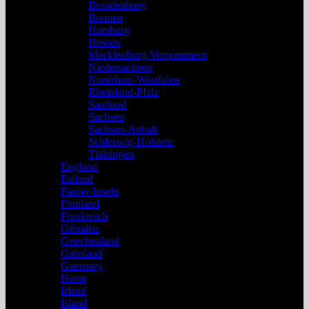
Brandenburg
Bremen
Hamburg
Hessen
Mecklenburg-Vorpommern
Niedersachsen
Nordrhein-Westfalen
Rheinland-Pfalz
Saarland
Sachsen
Sachsen-Anhalt
Schleswig-Holstein
Thüringen
England
Estland
Färöer-Inseln
Finnland
Frankreich
Gibraltar
Griechenland
Grönland
Guernsey
Herm
Irland
Island