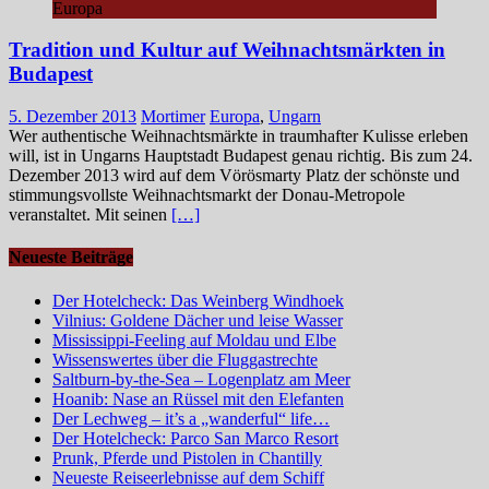
Europa
Tradition und Kultur auf Weihnachtsmärkten in
Budapest
5. Dezember 2013
Mortimer
Europa
,
Ungarn
Wer authentische Weihnachtsmärkte in traumhafter Kulisse erleben
will, ist in Ungarns Hauptstadt Budapest genau richtig. Bis zum 24.
Dezember 2013 wird auf dem Vörösmarty Platz der schönste und
stimmungsvollste Weihnachtsmarkt der Donau-Metropole
veranstaltet. Mit seinen
[…]
Neueste Beiträge
Der Hotelcheck: Das Weinberg Windhoek
Vilnius: Goldene Dächer und leise Wasser
Mississippi-Feeling auf Moldau und Elbe
Wissenswertes über die Fluggastrechte
Saltburn-by-the-Sea – Logenplatz am Meer
Hoanib: Nase an Rüssel mit den Elefanten
Der Lechweg – it’s a „wanderful“ life…
Der Hotelcheck: Parco San Marco Resort
Prunk, Pferde und Pistolen in Chantilly
Neueste Reiseerlebnisse auf dem Schiff