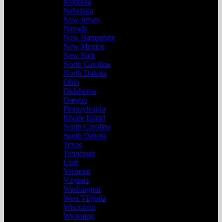
Montana
Nebraska
New Jersey
Nevada
New Hampshire
New Mexico
New York
North Carolina
North Dakota
Ohio
Oklahoma
Oregon
Pennsylvania
Rhode Island
South Carolina
South Dakota
Texas
Tennessee
Utah
Vermont
Virginia
Washington
West Virginia
Wisconsin
Wyoming