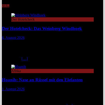
Afrika
Der Hotelcheck
Der Hotelcheck: Das Weinberg Windhoek
6. August 2026
Das Weinberg Windhoek in Namibia ist ein elegantes Boutique-
Hotel unweit des Zentrums von Windhoek. Das luxuriöse Boutique-
Hotel überzeugt mit Design, Kulinarik und nachhaltigem Konzept
und eignet sich ideal als Startpunkt für Namibia-Reisen. Nur wenige
Fahrminuten
[…]
Afrika
Hoanib: Nase an Rüssel mit den Elefanten
1. August 2026
Das Hoanib Elephant Camp im Nordwesten Namibias steht für eine
neue Art des Reisens: exklusiv, datenbasiert und tief verbunden mit
einem der sensibelsten Ökosysteme Afrikas. Die Region Kunene im