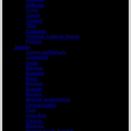
Südkorea
Syrien
Taiwan
Thailand
Tibet
Usbekistan
Vereinigte Arabische Emirate
Vietnam
Amerika
Antigua und Barbuda
Argentinien
Aruba
Bahamas
Barbados
Belize
Bermuda
Bolivien
Brasilien
Britische Jungferninseln
Cayman Islands
Chile
Costa Rica
Curacao
Dominica
Dominikanische Republik