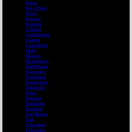
Italien
Isle of Man
Jersey
Kosovo
Kroatien
Lettland
Liechtenstein
Litauen
Luxemburg
Malta
Monaco
Montenegro
Niederlande
Norwegen
Nordirland
Nordzypern
Österreich
Polen
Portugal
Rumänien
Russland
San Marino
Sark
Schottland
Schweden