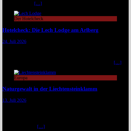
Lechtaler Alpen.
[…]
Der Hotelcheck
Hotelcheck: Die Lech Lodge am Arlberg
24. Juli 2026
Die Lech Lodge am Arlberg in Österreich verbindet alpine
Zurückhaltung mit diskretem Luxus. Eleganz, großer Komfort und
ein individueller Service verwandeln den Aufenthalt in ein stilvolles,
privates Bergrefugium. In einer Zeit, in der viele Häuser mit
[…]
Europa
Naturgewalt in der Liechtensteinklamm
13. Juli 2026
Die Liechtensteinklamm im Salzburger Land erweist sich als ein
spektakuläres Naturwunder mit imposanten Felswänden, modernen
Stegen und faszinierenden Lichtspielen. Ideal für Wandernde und
Naturfans. Wer glaubt, in den österreichischen Alpen ließe sich
immer und überall
[…]