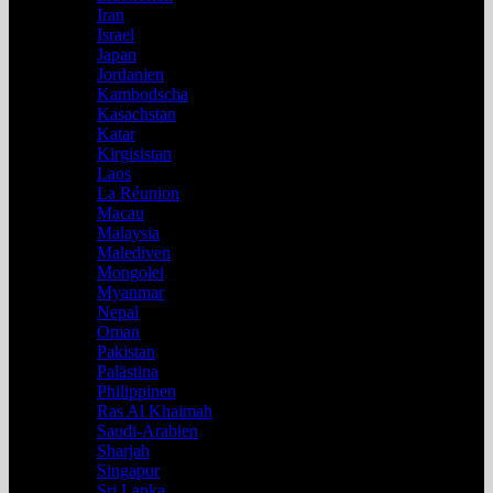
Iran
Israel
Japan
Jordanien
Kambodscha
Kasachstan
Katar
Kirgisistan
Laos
La Réunion
Macau
Malaysia
Malediven
Mongolei
Myanmar
Nepal
Oman
Pakistan
Palästina
Philippinen
Ras Al Khaimah
Saudi-Arabien
Sharjah
Singapur
Sri Lanka