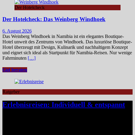
Der Hotelcheck
Der Hotelcheck: Das Weinberg Windhoek
6. August 2026
Das Weinberg Windhoek in Namibia ist ein elegantes Boutique-
Hotel unweit des Zentrums von Windhoek. Das luxuriöse Boutique-
Hotel überzeugt mit Design, Kulinarik und nachhaltigem Konzept
und eignet sich ideal als Startpunkt für Namibia-Reisen. Nur wenige
Fahrminuten
[…]
Gut beraten
Ratgeber
Erlebnisreisen: Individuell & entspannt
Klassische Pauschalreisen haben für viele Reisende an Reiz
verloren, denn drei Wochen Inselurlaub mit All-inclusive wirken
inzwischen oft ähnlich vorhersehbar wie der tägliche Gang ins
Büro. Umso stärker wächst der Wunsch nach mehr Individualität,