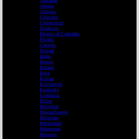
Alabama
Alaska
Arizona
Colorado
Connecticut
Delaware
District of Columbia
Florida
Georgia
Hawaii
Idaho
Illinois
Indiana
Iowa
Kansas
Kalifornien
Kentucky
Louisiana
Maine
Maryland
Massachusetts
Michigan
Mississippi
Minnesota
Missouri