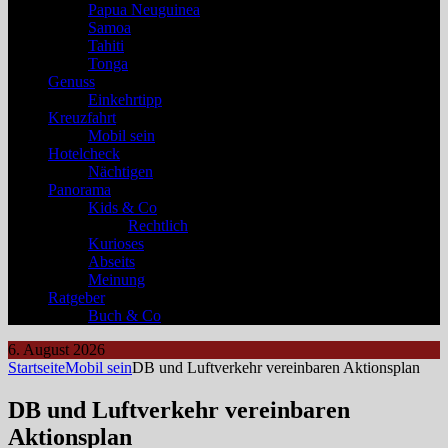
Papua Neuguinea
Samoa
Tahiti
Tonga
Genuss
Einkehrtipp
Kreuzfahrt
Mobil sein
Hotelcheck
Nächtigen
Panorama
Kids & Co
Rechtlich
Kurioses
Abseits
Meinung
Ratgeber
Buch & Co
6. August 2026
Startseite
Mobil sein
DB und Luftverkehr vereinbaren Aktionsplan
DB und Luftverkehr vereinbaren
Aktionsplan