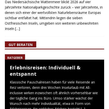
Das Niedersächsische Wattenmeer blickt 2026 auf vier
Jahrzehnte Nationalparkgeschichte zurück – vier Jahrzehnte, in
denen sich einer der wertvollsten Naturlebensräume Europas
sichtbar entfaltet hat. Mittendrin liegen die sieben
Ostfriesischen Inseln, umgeben von weiteren unbewohnten
Inseln
[…]
GUT BERATEN
RATGEBER
Erlebnisreisen: Individuell &
entspannt
Klassische Pauschalreisen haben für viele Reisende an
Reiz verloren, denn drei Wochen Inselurlaub mit All-
inclusive wirken inzwischen oft ähnlich vorhersehbar wie
der tägliche Gang ins Büro. Umso stärker wächst der
Wunsch nach mehr Individualität, etwa in Form von
Erlebnisreisen. Ein wirkliches Erlebnis besteht
[...]