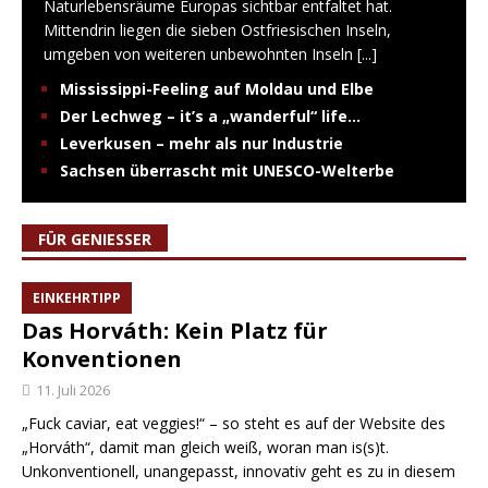
Naturlebensräume Europas sichtbar entfaltet hat.
Mittendrin liegen die sieben Ostfriesischen Inseln,
umgeben von weiteren unbewohnten Inseln
[...]
Mississippi-Feeling auf Moldau und Elbe
Der Lechweg – it’s a „wanderful“ life…
Leverkusen – mehr als nur Industrie
Sachsen überrascht mit UNESCO-Welterbe
FÜR GENIESSER
EINKEHRTIPP
Das Horváth: Kein Platz für
Konventionen
11. Juli 2026
„Fuck caviar, eat veggies!“ – so steht es auf der Website des
„Horváth“, damit man gleich weiß, woran man is(s)t.
Unkonventionell, unangepasst, innovativ geht es zu in diesem