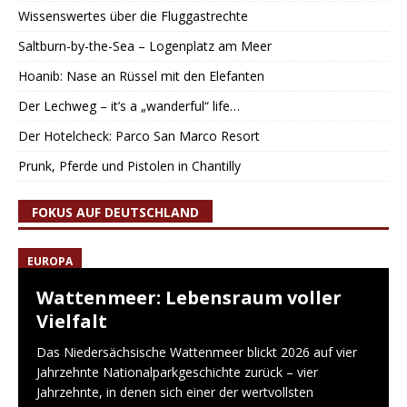
Wissenswertes über die Fluggastrechte
Saltburn-by-the-Sea – Logenplatz am Meer
Hoanib: Nase an Rüssel mit den Elefanten
Der Lechweg – it’s a „wanderful“ life…
Der Hotelcheck: Parco San Marco Resort
Prunk, Pferde und Pistolen in Chantilly
FOKUS AUF DEUTSCHLAND
EUROPA
Wattenmeer: Lebensraum voller
Vielfalt
Das Niedersächsische Wattenmeer blickt 2026 auf vier
Jahrzehnte Nationalparkgeschichte zurück – vier
Jahrzehnte, in denen sich einer der wertvollsten