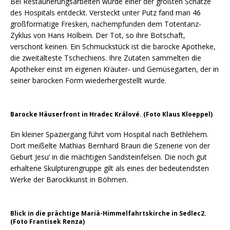
Bei Restaurierungsarbeiten wurde einer der größten Schätze
des Hospitals entdeckt. Versteckt unter Putz fand man 46
großformatige Fresken, nachempfunden dem Totentanz-
Zyklus von Hans Holbein. Der Tot, so ihre Botschaft,
verschont keinen. Ein Schmuckstück ist die barocke Apotheke,
die zweitälteste Tschechiens. Ihre Zutaten sammelten die
Apotheker einst im eigenen Kräuter- und Gemüsegarten, der in
seiner barocken Form wiederhergestellt wurde.
Barocke Häuserfront in Hradec Králové. (Foto Klaus Kloeppel)
Ein kleiner Spaziergang führt vom Hospital nach Bethlehem.
Dort meißelte Mathias Bernhard Braun die Szenerie von der
Geburt Jesu‘ in die mächtigen Sandsteinfelsen. Die noch gut
erhaltene Skulpturengruppe gilt als eines der bedeutendsten
Werke der Barockkunst in Böhmen.
Blick in die prächtige Mariä-Himmelfahrtskirche in Sedlec2.
(Foto Frantisek Renza)