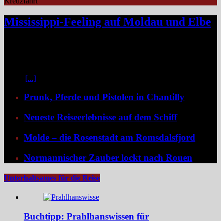
Kreuzfahrt
Mississippi-Feeling auf Moldau und Elbe
Zwischen Prag und Dresden entfaltet sich eine Flussreise voller
Kontraste: historische Städte, stille Moldau-Passagen, barocke
Pracht und ein Schiff, das selbst zum Teil der Geschichte wird und
dank der Schaufelradtechnik für ein Mississippi-Feeling sorgt.
Kaum
[...]
Prunk, Pferde und Pistolen in Chantilly
Neueste Reiseerlebnisse auf dem Schiff
Molde – die Rosenstadt am Romsdalsfjord
Normannischer Zauber lockt nach Rouen
Unterhaltsames für die Reise
Buchtipp: Prahlhanswissen für