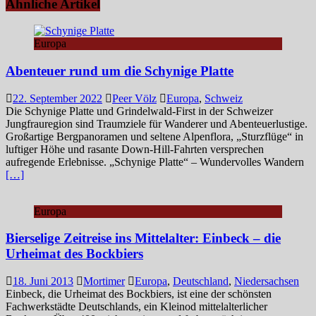
Ähnliche Artikel
Europa
Abenteuer rund um die Schynige Platte
22. September 2022
Peer Völz
Europa
,
Schweiz
Die Schynige Platte und Grindelwald-First in der Schweizer
Jungfrauregion sind Traumziele für Wanderer und Abenteuerlustige.
Großartige Bergpanoramen und seltene Alpenflora, „Sturzflüge“ in
luftiger Höhe und rasante Down-Hill-Fahrten versprechen
aufregende Erlebnisse. „Schynige Platte“ – Wundervolles Wandern
[…]
Europa
Bierselige Zeitreise ins Mittelalter: Einbeck – die
Urheimat des Bockbiers
18. Juni 2013
Mortimer
Europa
,
Deutschland
,
Niedersachsen
Einbeck, die Urheimat des Bockbiers, ist eine der schönsten
Fachwerkstädte Deutschlands, ein Kleinod mittelalterlicher