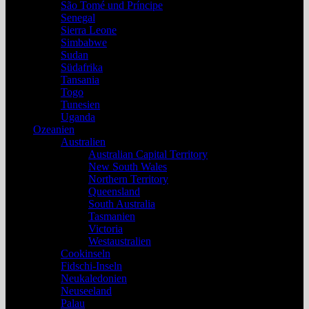
São Tomé und Príncipe
Senegal
Sierra Leone
Simbabwe
Sudan
Südafrika
Tansania
Togo
Tunesien
Uganda
Ozeanien
Australien
Australian Capital Territory
New South Wales
Northern Territory
Queensland
South Australia
Tasmanien
Victoria
Westaustralien
Cookinseln
Fidschi-Inseln
Neukaledonien
Neuseeland
Palau