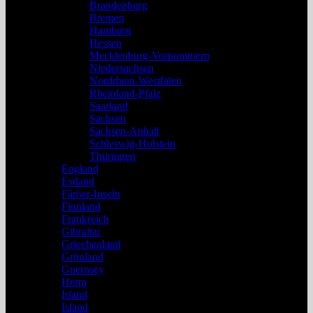
Brandenburg
Bremen
Hamburg
Hessen
Mecklenburg-Vorpommern
Niedersachsen
Nordrhein-Westfalen
Rheinland-Pfalz
Saarland
Sachsen
Sachsen-Anhalt
Schleswig-Holstein
Thüringen
England
Estland
Färöer-Inseln
Finnland
Frankreich
Gibraltar
Griechenland
Grönland
Guernsey
Herm
Irland
Island