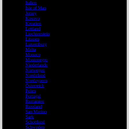
Italien
Isle of Man
Jersey
Kosovo
Kroatien
Lettland
Liechtenstein
Litauen
Luxemburg
Malta
Monaco
Montenegro
Niederlande
Norwegen
Nordirland
Nordzypern
Österreich
Polen
Portugal
Rumänien
Russland
San Marino
Sark
Schottland
Schweden