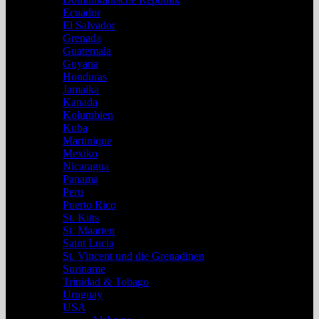
Ecuador
El Salvador
Grenada
Guatemala
Guyana
Honduras
Jamaika
Kanada
Kolumbien
Kuba
Martinique
Mexiko
Nicaragua
Panama
Peru
Puerto Rico
St. Kitts
St. Maarten
Saint Lucia
St. Vincent und die Grenadinen
Suriname
Trinidad & Tobago
Uruguay
USA