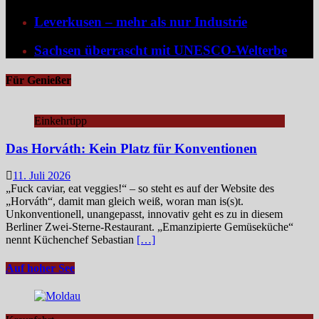
Leverkusen – mehr als nur Industrie
Sachsen überrascht mit UNESCO-Welterbe
Für Genießer
Einkehrtipp
Das Horváth: Kein Platz für Konventionen
11. Juli 2026
„Fuck caviar, eat veggies!“ – so steht es auf der Website des
„Horváth“, damit man gleich weiß, woran man is(s)t.
Unkonventionell, unangepasst, innovativ geht es zu in diesem
Berliner Zwei-Sterne-Restaurant. „Emanzipierte Gemüseküche“
nennt Küchenchef Sebastian
[…]
Auf hoher See