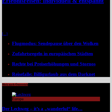
Erlebnisreisen: Individuell & entspannt
Klassische Pauschalreisen haben für viele Reisende an Reiz
verloren, denn drei Wochen Inselurlaub mit All-inclusive wirken
inzwischen oft ähnlich vorhersehbar wie der tägliche Gang ins
Büro. Umso stärker wächst der Wunsch nach mehr Individualität,
etwa in Form von Erlebnisreisen. Ein wirkliches Erlebnis besteht
[...]
Flugmodus: Sendepause über den Wolken
Zufahrtsregeln in europäischen Städten
Rechte bei Preiserhöhungen und Stornos
Reisefalle: Billigurlaub aus dem Darknet
Blick nach Österreich
Europa
Der Lechweg – it’s a „wanderful“ life…