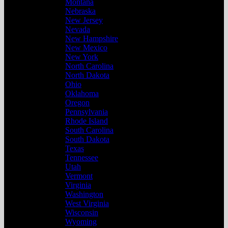
Montana
Nebraska
New Jersey
Nevada
New Hampshire
New Mexico
New York
North Carolina
North Dakota
Ohio
Oklahoma
Oregon
Pennsylvania
Rhode Island
South Carolina
South Dakota
Texas
Tennessee
Utah
Vermont
Virginia
Washington
West Virginia
Wisconsin
Wyoming