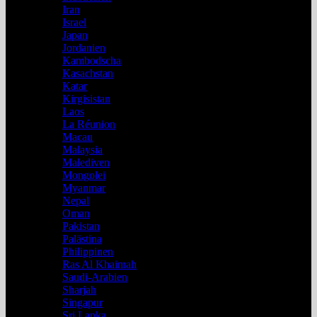
Iran
Israel
Japan
Jordanien
Kambodscha
Kasachstan
Katar
Kirgisistan
Laos
La Réunion
Macau
Malaysia
Malediven
Mongolei
Myanmar
Nepal
Oman
Pakistan
Palästina
Philippinen
Ras Al Khaimah
Saudi-Arabien
Sharjah
Singapur
Sri Lanka