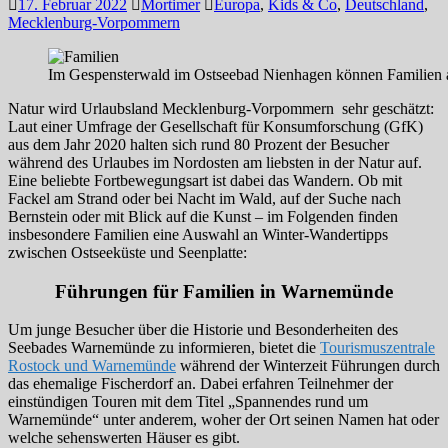
17. Februar 2022
Mortimer
Europa
,
Kids & Co
,
Deutschland
,
Mecklenburg-Vorpommern
Im Gespensterwald im Ostseebad Nienhagen können Familien a
Natur wird Urlaubsland Mecklenburg-Vorpommern sehr geschätzt:
Laut einer Umfrage der Gesellschaft für Konsumforschung (GfK)
aus dem Jahr 2020 halten sich rund 80 Prozent der Besucher
während des Urlaubes im Nordosten am liebsten in der Natur auf.
Eine beliebte Fortbewegungsart ist dabei das Wandern. Ob mit
Fackel am Strand oder bei Nacht im Wald, auf der Suche nach
Bernstein oder mit Blick auf die Kunst – im Folgenden finden
insbesondere Familien eine Auswahl an Winter-Wandertipps
zwischen Ostseeküste und Seenplatte:
Führungen für Familien in Warnemünde
Um junge Besucher über die Historie und Besonderheiten des
Seebades Warnemünde zu informieren, bietet die
Tourismuszentrale
Rostock und Warnemünde
während der Winterzeit Führungen durch
das ehemalige Fischerdorf an. Dabei erfahren Teilnehmer der
einstündigen Touren mit dem Titel „Spannendes rund um
Warnemünde“ unter anderem, woher der Ort seinen Namen hat oder
welche sehenswerten Häuser es gibt.