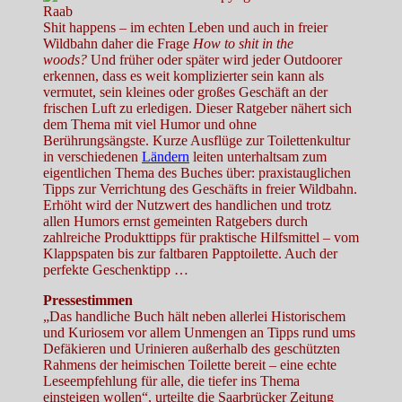
Shit happens – im echten Leben und auch in freier
Wildbahn daher die Frage
How to shit in the
woods?
Und früher oder später wird jeder Outdoorer
erkennen, dass es weit komplizierter sein kann als
vermutet, sein kleines oder großes Geschäft an der
frischen Luft zu erledigen. Dieser Ratgeber nähert sich
dem Thema mit viel Humor und ohne
Berührungsängste. Kurze Ausflüge zur Toilettenkultur
in verschiedenen
Ländern
leiten unterhaltsam zum
eigentlichen Thema des Buches über: praxistauglichen
Tipps zur Verrichtung des Geschäfts in freier Wildbahn.
Erhöht wird der Nutzwert des handlichen und trotz
allen Humors ernst gemeinten Ratgebers durch
zahlreiche Produkttipps für praktische Hilfsmittel – vom
Klappspaten bis zur faltbaren Papptoilette. Auch der
perfekte Geschenktipp …
Pressestimmen
„Das handliche Buch hält neben allerlei Historischem
und Kuriosem vor allem Unmengen an Tipps rund ums
Defäkieren und Urinieren außerhalb des geschützten
Rahmens der heimischen Toilette bereit – eine echte
Leseempfehlung für alle, die tiefer ins Thema
einsteigen wollen“, urteilte die Saarbrücker Zeitung