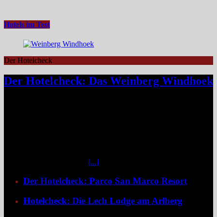
Hotels im Test
Der Hotelcheck
Der Hotelcheck: Das Weinberg Windhoek
Das Weinberg Windhoek in Namibia ist ein elegantes Boutique-
Hotel unweit des Zentrums von Windhoek. Das luxuriöse Boutique-
Hotel überzeugt mit Design, Kulinarik und nachhaltigem Konzept
und eignet sich ideal als Startpunkt für Namibia-Reisen. Nur wenige
Fahrminuten vom geschäftigen Zentrum Windhoeks entfernt, am
östlichen Stadtrand im Stadtteil Klein Windhoek gelegen, eröffnet
sich mit dem Weinberg Windhoek Gondwana Collection Namibia
eine bemerkenswert ruhige
[...]
Der Hotelcheck: Parco San Marco Resort
Hotelcheck: Die Lech Lodge am Arlberg