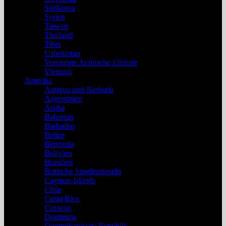
Südkorea
Syrien
Taiwan
Thailand
Tibet
Usbekistan
Vereinigte Arabische Emirate
Vietnam
Amerika
Antigua und Barbuda
Argentinien
Aruba
Bahamas
Barbados
Belize
Bermuda
Bolivien
Brasilien
Britische Jungferninseln
Cayman Islands
Chile
Costa Rica
Curacao
Dominica
Dominikanische Republik