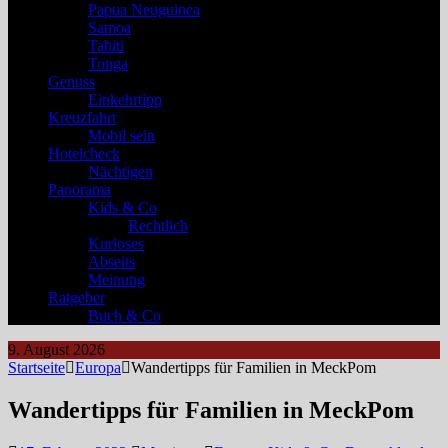
Papua Neuguinea
Samoa
Tahiti
Tonga
Genuss
Einkehrtipp
Kreuzfahrt
Mobil sein
Hotelcheck
Nächtigen
Panorama
Kids & Co
Rechtlich
Kurioses
Abseits
Meinung
Ratgeber
Buch & Co
9. August 2026
Startseite
Europa
Wandertipps für Familien in MeckPom
Wandertipps für Familien in MeckPom