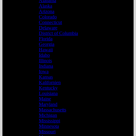
Alabama
Alaska
Arizona
Colorado
Connecticut
Delaware
District of Columbia
Florida
Georgia
Hawaii
Idaho
Illinois
Indiana
Iowa
Kansas
Kalifornien
Kentucky
Louisiana
Maine
Maryland
Massachusetts
Michigan
Mississippi
Minnesota
Missouri