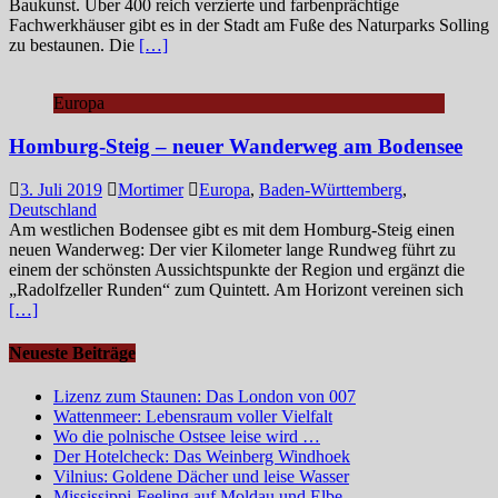
Baukunst. Über 400 reich verzierte und farbenprächtige
Fachwerkhäuser gibt es in der Stadt am Fuße des Naturparks Solling
zu bestaunen. Die
[…]
Europa
Homburg-Steig – neuer Wanderweg am Bodensee
3. Juli 2019
Mortimer
Europa
,
Baden-Württemberg
,
Deutschland
Am westlichen Bodensee gibt es mit dem Homburg-Steig einen
neuen Wanderweg: Der vier Kilometer lange Rundweg führt zu
einem der schönsten Aussichtspunkte der Region und ergänzt die
„Radolfzeller Runden“ zum Quintett. Am Horizont vereinen sich
[…]
Neueste Beiträge
Lizenz zum Staunen: Das London von 007
Wattenmeer: Lebensraum voller Vielfalt
Wo die polnische Ostsee leise wird …
Der Hotelcheck: Das Weinberg Windhoek
Vilnius: Goldene Dächer und leise Wasser
Mississippi-Feeling auf Moldau und Elbe