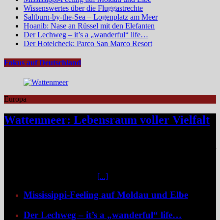
Wissenswertes über die Fluggastrechte
Saltburn-by-the-Sea – Logenplatz am Meer
Hoanib: Nase an Rüssel mit den Elefanten
Der Lechweg – it’s a „wanderful“ life…
Der Hotelcheck: Parco San Marco Resort
Fokus auf Deutschland
Europa
Wattenmeer: Lebensraum voller Vielfalt
Das Niedersächsische Wattenmeer blickt 2026 auf vier Jahrzehnte
Nationalparkgeschichte zurück – vier Jahrzehnte, in denen sich einer
der wertvollsten Naturlebensräume Europas sichtbar entfaltet hat.
Mittendrin liegen die sieben Ostfriesischen Inseln, umgeben von
weiteren unbewohnten Inseln
[...]
Mississippi-Feeling auf Moldau und Elbe
Der Lechweg – it’s a „wanderful“ life…