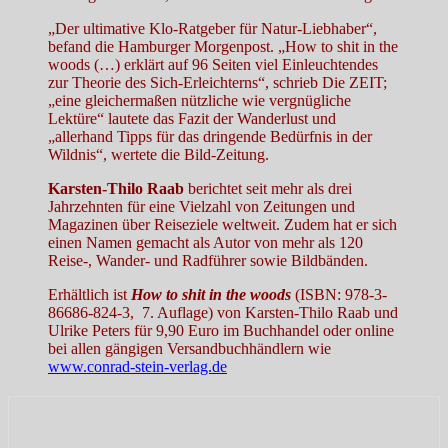
„Der ultimative Klo-Ratgeber für Natur-Liebhaber“,
befand die Hamburger Morgenpost. „How to shit in the
woods (…) erklärt auf 96 Seiten viel Einleuchtendes
zur Theorie des Sich-Erleichterns“, schrieb Die ZEIT;
„eine gleichermaßen nützliche wie vergnügliche
Lektüre“ lautete das Fazit der Wanderlust und
„allerhand Tipps für das dringende Bedürfnis in der
Wildnis“, wertete die Bild-Zeitung.
Karsten-Thilo Raab
berichtet seit mehr als drei
Jahrzehnten für eine Vielzahl von Zeitungen und
Magazinen über Reiseziele weltweit. Zudem hat er sich
einen Namen gemacht als Autor von mehr als 120
Reise-, Wander- und Radführer sowie Bildbänden.
Erhältlich ist
How to shit in the woods
(ISBN:
978-3-
86686-824-3, 7. Auflage
) von Karsten-Thilo Raab und
Ulrike Peters für 9,90 Euro im Buchhandel oder online
bei allen gängigen Versandbuchhändlern wie
www.conrad-stein-verlag.de