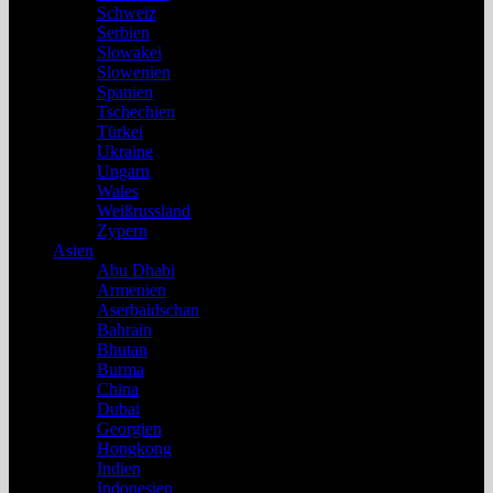
Schweiz
Serbien
Slowakei
Slowenien
Spanien
Tschechien
Türkei
Ukraine
Ungarn
Wales
Weißrussland
Zypern
Asien
Abu Dhabi
Armenien
Aserbaidschan
Bahrain
Bhutan
Burma
China
Dubai
Georgien
Hongkong
Indien
Indonesien