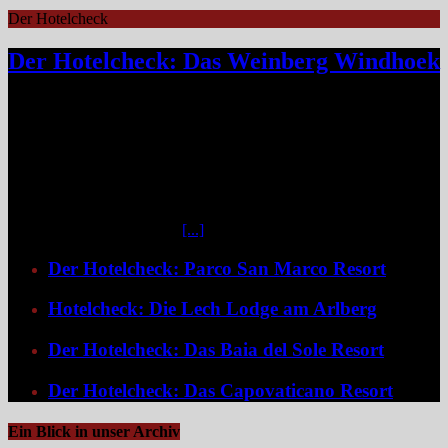
Der Hotelcheck
Der Hotelcheck: Das Weinberg Windhoek
Das Weinberg Windhoek in Namibia ist ein elegantes Boutique-
Hotel unweit des Zentrums von Windhoek. Das luxuriöse Boutique-
Hotel überzeugt mit Design, Kulinarik und nachhaltigem Konzept
und eignet sich ideal als Startpunkt für Namibia-Reisen. Nur wenige
Fahrminuten vom geschäftigen Zentrum Windhoeks entfernt, am
östlichen Stadtrand im Stadtteil Klein Windhoek gelegen, eröffnet
sich mit dem Weinberg Windhoek Gondwana Collection Namibia
eine bemerkenswert ruhige
[...]
Der Hotelcheck: Parco San Marco Resort
Hotelcheck: Die Lech Lodge am Arlberg
Der Hotelcheck: Das Baia del Sole Resort
Der Hotelcheck: Das Capovaticano Resort
Ein Blick in unser Archiv