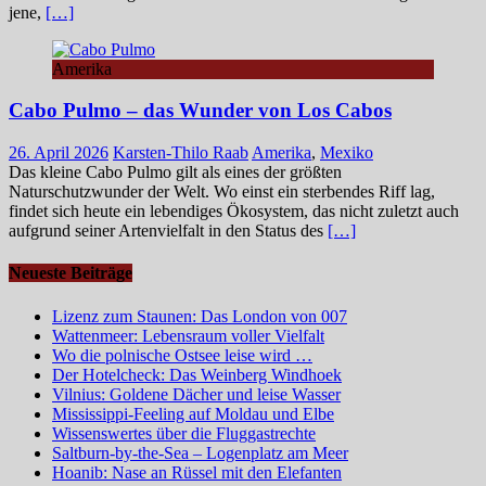
jene,
[…]
Amerika
Cabo Pulmo – das Wunder von Los Cabos
26. April 2026
Karsten-Thilo Raab
Amerika
,
Mexiko
Das kleine Cabo Pulmo gilt als eines der größten
Naturschutzwunder der Welt. Wo einst ein sterbendes Riff lag,
findet sich heute ein lebendiges Ökosystem, das nicht zuletzt auch
aufgrund seiner Artenvielfalt in den Status des
[…]
Neueste Beiträge
Lizenz zum Staunen: Das London von 007
Wattenmeer: Lebensraum voller Vielfalt
Wo die polnische Ostsee leise wird …
Der Hotelcheck: Das Weinberg Windhoek
Vilnius: Goldene Dächer und leise Wasser
Mississippi-Feeling auf Moldau und Elbe
Wissenswertes über die Fluggastrechte
Saltburn-by-the-Sea – Logenplatz am Meer
Hoanib: Nase an Rüssel mit den Elefanten