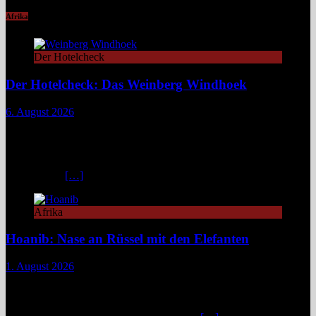
Afrika
Der Hotelcheck
Der Hotelcheck: Das Weinberg Windhoek
6. August 2026
Das Weinberg Windhoek in Namibia ist ein elegantes Boutique-
Hotel unweit des Zentrums von Windhoek. Das luxuriöse Boutique-
Hotel überzeugt mit Design, Kulinarik und nachhaltigem Konzept
und eignet sich ideal als Startpunkt für Namibia-Reisen. Nur wenige
Fahrminuten
[…]
Afrika
Hoanib: Nase an Rüssel mit den Elefanten
1. August 2026
Das Hoanib Elephant Camp im Nordwesten Namibias steht für eine
neue Art des Reisens: exklusiv, datenbasiert und tief verbunden mit
einem der sensibelsten Ökosysteme Afrikas. Die Region Kunene im