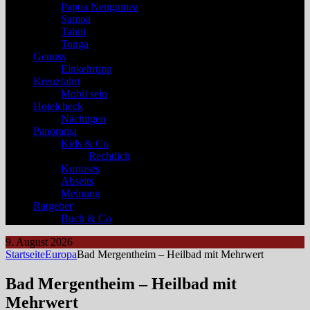
Papua Neuguinea
Samoa
Tahiti
Tonga
Genuss
Einkehrtipp
Kreuzfahrt
Mobil sein
Hotelcheck
Nächtigen
Panorama
Kids & Co
Rechtlich
Kurioses
Abseits
Meinung
Ratgeber
Buch & Co
9. August 2026
Startseite
Europa
Bad Mergentheim – Heilbad mit Mehrwert
Bad Mergentheim – Heilbad mit
Mehrwert