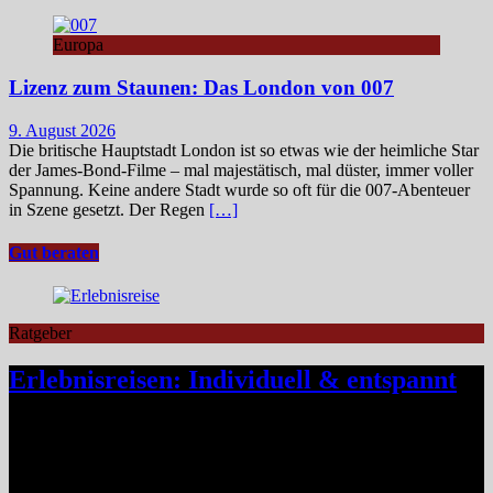
Europa
Lizenz zum Staunen: Das London von 007
9. August 2026
Die britische Hauptstadt London ist so etwas wie der heimliche Star
der James‑Bond‑Filme – mal majestätisch, mal düster, immer voller
Spannung. Keine andere Stadt wurde so oft für die 007-Abenteuer
in Szene gesetzt. Der Regen
[…]
Gut beraten
Ratgeber
Erlebnisreisen: Individuell & entspannt
Klassische Pauschalreisen haben für viele Reisende an Reiz
verloren, denn drei Wochen Inselurlaub mit All-inclusive wirken
inzwischen oft ähnlich vorhersehbar wie der tägliche Gang ins
Büro. Umso stärker wächst der Wunsch nach mehr Individualität,