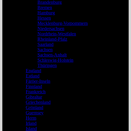
Brandenburg
Bremen
Hamburg
Hessen
Mecklenburg-Vorpommern
Niedersachsen
Nordrhein-Westfalen
Rheinland-Pfalz
Saarland
Sachsen
Sachsen-Anhalt
Schleswig-Holstein
Thüringen
England
Estland
Färöer-Inseln
Finnland
Frankreich
Gibraltar
Griechenland
Grönland
Guernsey
Herm
Irland
Island