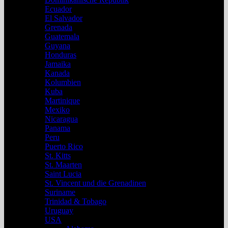
Ecuador
El Salvador
Grenada
Guatemala
Guyana
Honduras
Jamaika
Kanada
Kolumbien
Kuba
Martinique
Mexiko
Nicaragua
Panama
Peru
Puerto Rico
St. Kitts
St. Maarten
Saint Lucia
St. Vincent und die Grenadinen
Suriname
Trinidad & Tobago
Uruguay
USA