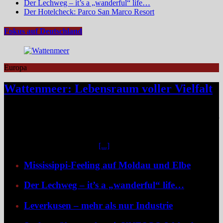
Der Lechweg – it’s a „wanderful“ life…
Der Hotelcheck: Parco San Marco Resort
Fokus auf Deutschland
Europa
Wattenmeer: Lebensraum voller Vielfalt
Das Niedersächsische Wattenmeer blickt 2026 auf vier Jahrzehnte
Nationalparkgeschichte zurück – vier Jahrzehnte, in denen sich einer
der wertvollsten Naturlebensräume Europas sichtbar entfaltet hat.
Mittendrin liegen die sieben Ostfriesischen Inseln, umgeben von
weiteren unbewohnten Inseln
[...]
Mississippi-Feeling auf Moldau und Elbe
Der Lechweg – it’s a „wanderful“ life…
Leverkusen – mehr als nur Industrie