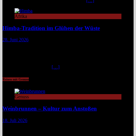
Nordwesten von Namibia, lange unter dem
[…]
Afrika
Himba-Tradition im Glühen der Wüste
28. Juni 2026
Im Nordwesten Namibias, wo das ausgetrocknete Bett des Hoanib-
Flusses sich wie eine Lebensader durch eine der unwirtlichsten
Landschaften der Erde zieht, flimmert die Luft in der
unbarmherzigen Mittagshitze. Hier, zwischen schroffen Bergen und
staubigen Wüstenbänken
[…]
Reisen mit Genuss
Genuss
Weinbrunnen – Kultur zum Anstoßen
18. Juli 2026
Eine Tour zu Europas Weinbrunnen führt zu Pilgerwegen,
mittelalterlichen Dörfern und modernen Winzerinitiativen. Überall