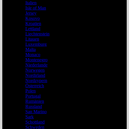
Italien
Isle of Man
Jersey
Kosovo
Kroatien
Lettland
Liechtenstein
Litauen
Luxemburg
Malta
Monaco
Montenegro
Niederlande
Norwegen
Nordirland
Nordzypern
Österreich
Polen
Portugal
Rumänien
Russland
San Marino
Sark
Schottland
Schweden