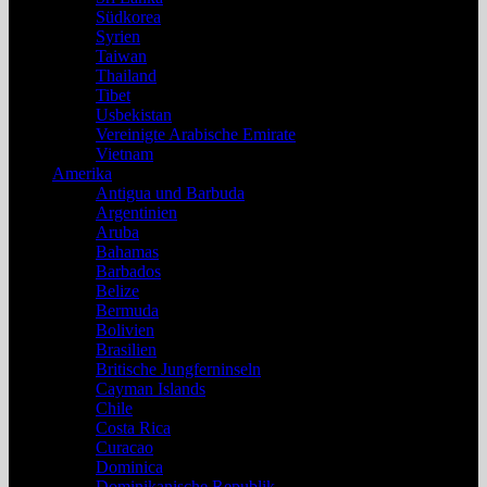
Südkorea
Syrien
Taiwan
Thailand
Tibet
Usbekistan
Vereinigte Arabische Emirate
Vietnam
Amerika
Antigua und Barbuda
Argentinien
Aruba
Bahamas
Barbados
Belize
Bermuda
Bolivien
Brasilien
Britische Jungferninseln
Cayman Islands
Chile
Costa Rica
Curacao
Dominica
Dominikanische Republik