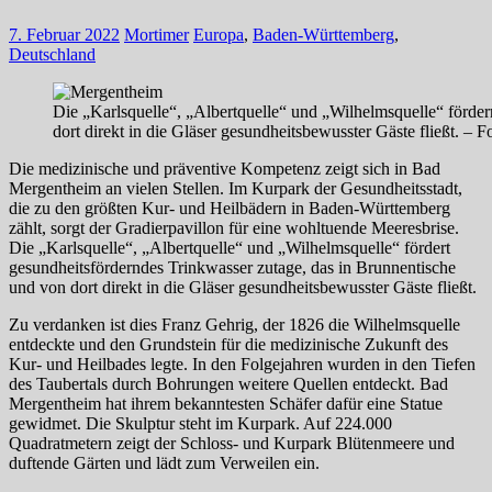
7. Februar 2022
Mortimer
Europa
,
Baden-Württemberg
,
Deutschland
Die „Karlsquelle“, „Albertquelle“ und „Wilhelmsquelle“ förde
dort direkt in die Gläser gesundheitsbewusster Gäste fließt. – F
Die medizinische und präventive Kompetenz zeigt sich in Bad
Mergentheim an vielen Stellen. Im Kurpark der Gesundheitsstadt,
die zu den größten Kur- und Heilbädern in Baden-Württemberg
zählt, sorgt der Gradierpavillon für eine wohltuende Meeresbrise.
Die „Karlsquelle“, „Albertquelle“ und „Wilhelmsquelle“ fördert
gesundheitsförderndes Trinkwasser zutage, das in Brunnentische
und von dort direkt in die Gläser gesundheitsbewusster Gäste fließt.
Zu verdanken ist dies Franz Gehrig, der 1826 die Wilhelmsquelle
entdeckte und den Grundstein für die medizinische Zukunft des
Kur- und Heilbades legte. In den Folgejahren wurden in den Tiefen
des Taubertals durch Bohrungen weitere Quellen entdeckt. Bad
Mergentheim hat ihrem bekanntesten Schäfer dafür eine Statue
gewidmet. Die Skulptur steht im Kurpark. Auf 224.000
Quadratmetern zeigt der Schloss- und Kurpark Blütenmeere und
duftende Gärten und lädt zum Verweilen ein.