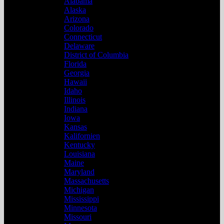
Alabama
Alaska
Arizona
Colorado
Connecticut
Delaware
District of Columbia
Florida
Georgia
Hawaii
Idaho
Illinois
Indiana
Iowa
Kansas
Kalifornien
Kentucky
Louisiana
Maine
Maryland
Massachusetts
Michigan
Mississippi
Minnesota
Missouri