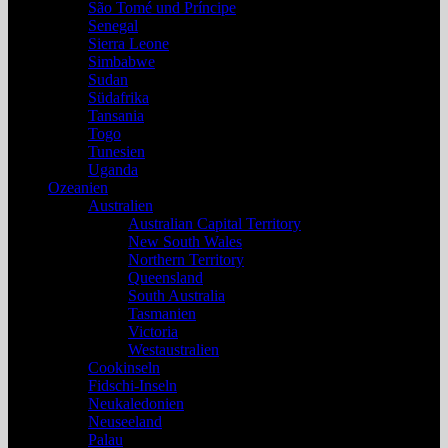
São Tomé und Príncipe
Senegal
Sierra Leone
Simbabwe
Sudan
Südafrika
Tansania
Togo
Tunesien
Uganda
Ozeanien
Australien
Australian Capital Territory
New South Wales
Northern Territory
Queensland
South Australia
Tasmanien
Victoria
Westaustralien
Cookinseln
Fidschi-Inseln
Neukaledonien
Neuseeland
Palau