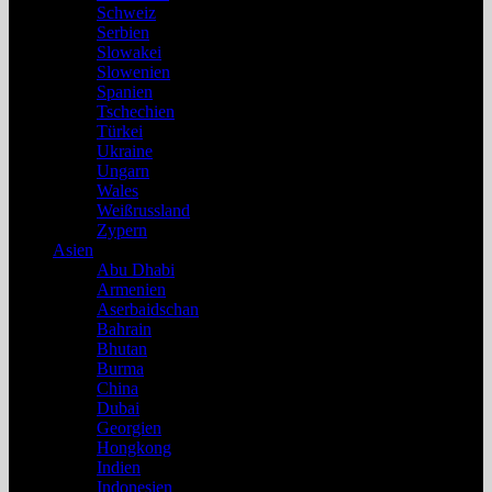
Schweiz
Serbien
Slowakei
Slowenien
Spanien
Tschechien
Türkei
Ukraine
Ungarn
Wales
Weißrussland
Zypern
Asien
Abu Dhabi
Armenien
Aserbaidschan
Bahrain
Bhutan
Burma
China
Dubai
Georgien
Hongkong
Indien
Indonesien