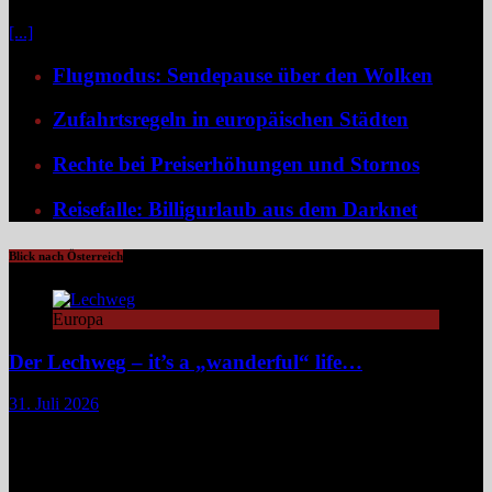
etwa in Form von Erlebnisreisen. Ein wirkliches Erlebnis besteht
[...]
Flugmodus: Sendepause über den Wolken
Zufahrtsregeln in europäischen Städten
Rechte bei Preiserhöhungen und Stornos
Reisefalle: Billigurlaub aus dem Darknet
Blick nach Österreich
Europa
Der Lechweg – it’s a „wanderful“ life…
31. Juli 2026
Zwischen türkisblauem Bergsee und Königsschlössern erzählt der
Lechweg eine Geschichte von ungezähmter Natur, alpiner Kultur
und moderatem Weitwandern durch zwei Länder und drei
Regionen. Still und beinahe entrückt liegt der Formarinsee in den