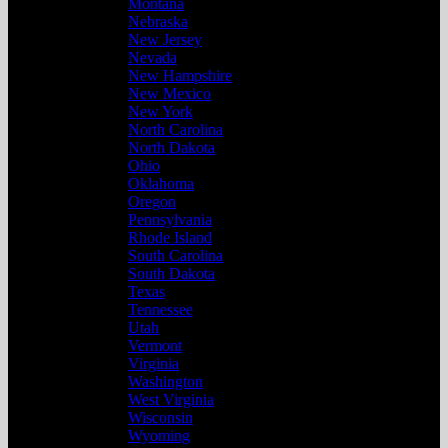
Montana
Nebraska
New Jersey
Nevada
New Hampshire
New Mexico
New York
North Carolina
North Dakota
Ohio
Oklahoma
Oregon
Pennsylvania
Rhode Island
South Carolina
South Dakota
Texas
Tennessee
Utah
Vermont
Virginia
Washington
West Virginia
Wisconsin
Wyoming