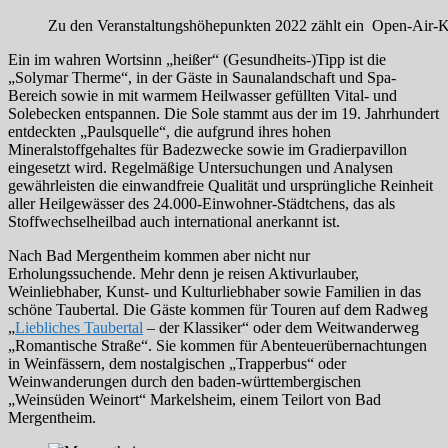
Zu den Veranstaltungshöhepunkten 2022 zählt ein Open-Air-Ko
Ein im wahren Wortsinn „heißer“ (Gesundheits-)Tipp ist die
„Solymar Therme“, in der Gäste in Saunalandschaft und Spa-
Bereich sowie in mit warmem Heilwasser gefüllten Vital- und
Solebecken entspannen. Die Sole stammt aus der im 19. Jahrhundert
entdeckten „Paulsquelle“, die aufgrund ihres hohen
Mineralstoffgehaltes für Badezwecke sowie im Gradierpavillon
eingesetzt wird. Regelmäßige Untersuchungen und Analysen
gewährleisten die einwandfreie Qualität und ursprüngliche Reinheit
aller Heilgewässer des 24.000-Einwohner-Städtchens, das als
Stoffwechselheilbad auch international anerkannt ist.
Nach Bad Mergentheim kommen aber nicht nur
Erholungssuchende. Mehr denn je reisen Aktivurlauber,
Weinliebhaber, Kunst- und Kulturliebhaber sowie Familien in das
schöne Taubertal. Die Gäste kommen für Touren auf dem Radweg
„
Liebliches Taubertal
– der Klassiker“ oder dem Weitwanderweg
„Romantische Straße“. Sie kommen für Abenteuerübernachtungen
in Weinfässern, dem nostalgischen „Trapperbus“ oder
Weinwanderungen durch den baden-württembergischen
„Weinsüden Weinort“ Markelsheim, einem Teilort von Bad
Mergentheim.