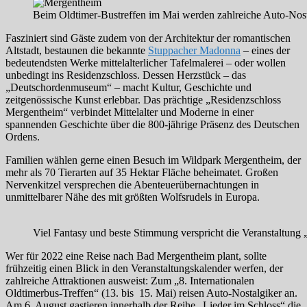
Beim Oldtimer-Bustreffen im Mai werden zahlreiche Auto-Nost
Fasziniert sind Gäste zudem von der Architektur der romantischen
Altstadt, bestaunen die bekannte
Stuppacher Madonna
– eines der
bedeutendsten Werke mittelalterlicher Tafelmalerei – oder wollen
unbedingt ins Residenzschloss. Dessen Herzstück – das
„Deutschordenmuseum“ – macht Kultur, Geschichte und
zeitgenössische Kunst erlebbar. Das prächtige „Residenzschloss
Mergentheim“ verbindet Mittelalter und Moderne in einer
spannenden Geschichte über die 800-jährige Präsenz des Deutschen
Ordens.
Familien wählen gerne einen Besuch im Wildpark Mergentheim, der
mehr als 70 Tierarten auf 35 Hektar Fläche beheimatet. Großen
Nervenkitzel versprechen die Abenteuerübernachtungen in
unmittelbarer Nähe des mit größten Wolfsrudels in Europa.
Viel Fantasy und beste Stimmung verspricht die Veranstalt
Wer für 2022 eine Reise nach Bad Mergentheim plant, sollte
frühzeitig einen Blick in den Veranstaltungskalender werfen, der
zahlreiche Attraktionen ausweist: Zum „8. Internationalen
Oldtimerbus-Treffen“ (13. bis 15. Mai) reisen Auto-Nostalgiker an.
Am 6. August gastieren innerhalb der Reihe „Lieder im Schloss“ die