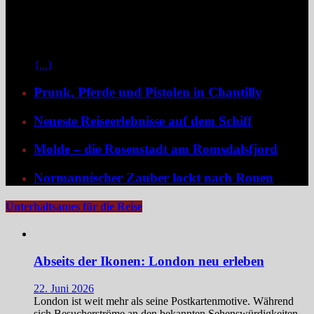
Zwischen Prag und Dresden entfaltet sich eine Flussreise voller
Kontraste: historische Städte, stille Moldau-Passagen, barocke
Pracht und ein Schiff, das selbst zum Teil der Geschichte wird und
dank der Schaufelradtechnik für ein Mississippi-Feeling sorgt.
Kaum
[...]
Prunk, Pferde und Pistolen in Chantilly
Neueste Reiseerlebnisse auf dem Schiff
Molde – die Rosenstadt am Romsdalsfjord
Normannischer Zauber lockt nach Rouen
Unterhaltsames für die Reise
Abseits der Ikonen: London neu erleben
22. Juni 2026
London ist weit mehr als seine Postkartenmotive. Während
sich Besucherströme an den bekannten Sehenswürdigkeiten