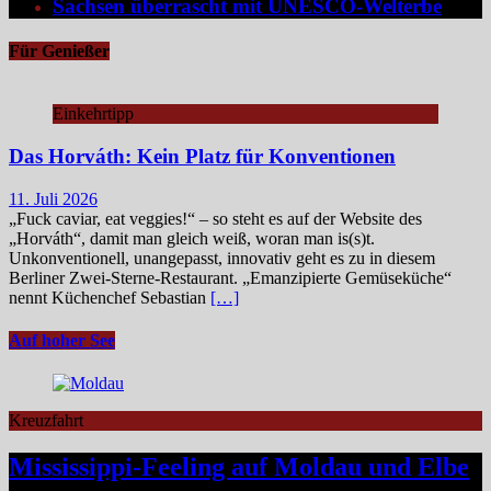
Sachsen überrascht mit UNESCO-Welterbe
Für Genießer
Einkehrtipp
Das Horváth: Kein Platz für Konventionen
11. Juli 2026
„Fuck caviar, eat veggies!“ – so steht es auf der Website des
„Horváth“, damit man gleich weiß, woran man is(s)t.
Unkonventionell, unangepasst, innovativ geht es zu in diesem
Berliner Zwei-Sterne-Restaurant. „Emanzipierte Gemüseküche“
nennt Küchenchef Sebastian
[…]
Auf hoher See
Kreuzfahrt
Mississippi-Feeling auf Moldau und Elbe