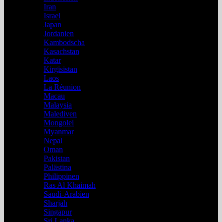
Iran
Israel
Japan
Jordanien
Kambodscha
Kasachstan
Katar
Kirgisistan
Laos
La Réunion
Macau
Malaysia
Malediven
Mongolei
Myanmar
Nepal
Oman
Pakistan
Palästina
Philippinen
Ras Al Khaimah
Saudi-Arabien
Sharjah
Singapur
Sri Lanka