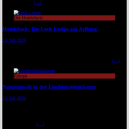
Lechtaler Alpen.
[…]
Der Hotelcheck
Hotelcheck: Die Lech Lodge am Arlberg
24. Juli 2026
Die Lech Lodge am Arlberg in Österreich verbindet alpine
Zurückhaltung mit diskretem Luxus. Eleganz, großer Komfort und
ein individueller Service verwandeln den Aufenthalt in ein stilvolles,
privates Bergrefugium. In einer Zeit, in der viele Häuser mit
[…]
Europa
Naturgewalt in der Liechtensteinklamm
13. Juli 2026
Die Liechtensteinklamm im Salzburger Land erweist sich als ein
spektakuläres Naturwunder mit imposanten Felswänden, modernen
Stegen und faszinierenden Lichtspielen. Ideal für Wandernde und
Naturfans. Wer glaubt, in den österreichischen Alpen ließe sich
immer und überall
[…]