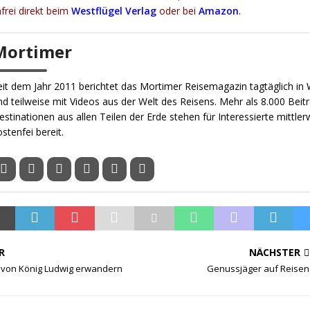
rei direkt beim
Westflügel Verlag
oder bei
Amazon
.
Mortimer
eit dem Jahr 2011 berichtet das Mortimer Reisemagazin tagtäglich in W
nd teilweise mit Videos aus der Welt des Reisens. Mehr als 8.000 Beit
estinationen aus allen Teilen der Erde stehen für Interessierte mittler
ostenfei bereit.
R
NÄCHSTER
e von König Ludwig erwandern
Genussjäger auf Reisen