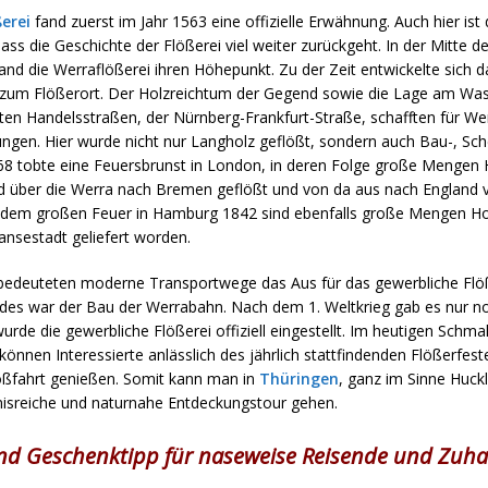
erei
fand zuerst im Jahr 1563 eine offizielle Erwähnung. Auch hier ist
ss die Geschichte der Flößerei viel weiter zurückgeht. In der Mitte de
and die Werraflößerei ihren Höhepunkt. Zu der Zeit entwickelte sich 
um Flößerort. Der Holzreichtum der Gegend sowie die Lage am Was
esten Handelsstraßen, der Nürnberg-Frankfurt-Straße, schafften für W
ngen. Hier wurde nicht nur Langholz geflößt, sondern auch Bau-, Sch
68 tobte eine Feuersbrunst in London, in deren Folge große Mengen
d über die Werra nach Bremen geflößt und von da aus nach England ve
dem großen Feuer in Hamburg 1842 sind ebenfalls große Mengen Hol
ansestadt geliefert worden.
bedeuteten moderne Transportwege das Aus für das gewerbliche Flö
des war der Bau der Werrabahn. Nach dem 1. Weltkrieg gab es nur no
urde die gewerbliche Flößerei offiziell eingestellt. Im heutigen Schmal
nnen Interessierte anlässlich des jährlich stattfindenden Flößerfest
oßfahrt genießen. Somit kann man in
Thüringen
, ganz im Sinne Huck
gnisreiche und naturnahe Entdeckungstour gehen.
nd Geschenktipp für naseweise Reisende und Zuha