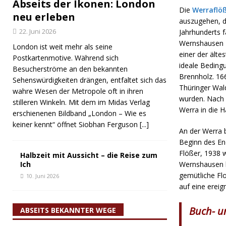
Abseits der Ikonen: London
Die
Werraflöß
neu erleben
auszugehen, da
22. Juni 2026
Jahrhunderts f
Wernshausen z
London ist weit mehr als seine
einer der ält
Postkartenmotive. Während sich
ideale Bedingu
Besucherströme an den bekannten
Brennholz. 16
Sehenswürdigkeiten drängen, entfaltet sich das
Thüringer Wal
wahre Wesen der Metropole oft in ihren
wurden. Nach 
stilleren Winkeln. Mit dem im Midas Verlag
Werra in die H
erschienenen Bildband „London – Wie es
keiner kennt“ öffnet Siobhan Ferguson
[...]
An der Werra 
Beginn des En
Flößer, 1938 w
Halbzeit mit Aussicht – die Reise zum
Ich
Wernshausen kö
gemütliche Fl
10. Juni 2026
auf eine erei
Buch- u
ABSEITS BEKANNTER WEGE