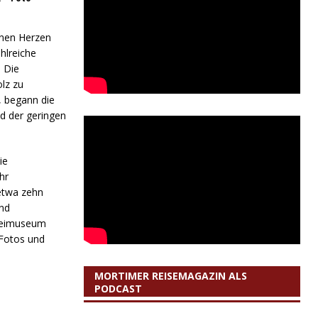
ünen Herzen
hlreiche
. Die
lz zu
, begann die
d der geringen
ie
hr
 etwa zehn
und
ereimuseum
 Fotos und
MORTIMER REISEMAGAZIN ALS
PODCAST