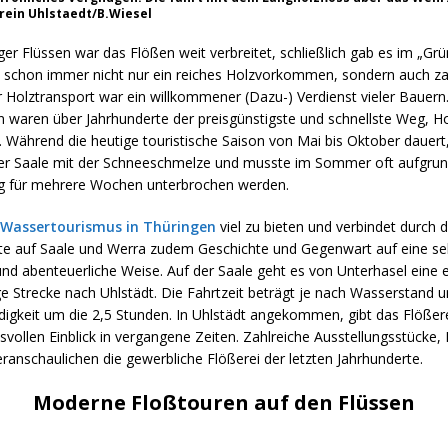
rein Uhlstaedt/B.Wiesel
er Flüssen war das Flößen weit verbreitet, schließlich gab es im „Gr
 schon immer nicht nur ein reiches Holzvorkommen, sondern auch za
 Holztransport war ein willkommener (Dazu-) Verdienst vieler Bauern
 waren über Jahrhunderte der preisgünstigste und schnellste Weg, Ho
. Während die heutige touristische Saison von Mai bis Oktober dauert
der Saale mit der Schneeschmelze und musste im Sommer oft aufgrun
g für mehrere Wochen unterbrochen werden.
Wassertourismus in Thüringen
viel zu bieten und verbindet durch d
e auf Saale und Werra zudem Geschichte und Gegenwart auf eine se
und abenteuerliche Weise. Auf der Saale geht es von Unterhasel eine
e Strecke nach Uhlstädt. Die Fahrtzeit beträgt je nach Wasserstand 
digkeit um die 2,5 Stunden. In Uhlstädt angekommen, gibt das Flöß
svollen Einblick in vergangene Zeiten. Zahlreiche Ausstellungsstücke,
anschaulichen die gewerbliche Flößerei der letzten Jahrhunderte.
Moderne Floßtouren auf den Flüssen