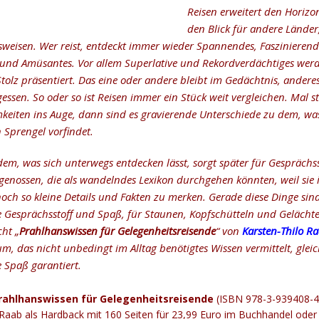
Reisen erweitert den Horizo
den Blick für andere Länder
weisen. Wer reist, entdeckt immer wieder Spannendes, Faszinierende
 und Amüsantes. Vor allem Superlative und Rekordverdächtiges werd
tolz präsentiert. Das eine oder andere bleibt im Gedächtnis, anderes 
essen. So oder so ist Reisen immer ein Stück weit vergleichen. Mal s
eiten ins Auge, dann sind es gravierende Unterschiede zu dem, w
 Sprengel vorfindet.
dem, was sich unterwegs entdecken lässt, sorgt später für Gesprächss
tgenossen, die als wandelndes Lexikon durchgehen könnten, weil sie 
noch so kleine Details und Fakten zu merken. Gerade diese Dinge sind
 Gesprächsstoff und Spaß, für Staunen, Kopfschütteln und Gelächt
cht „
Prahlhanswissen für Gelegenheitsreisende
“ von
Karsten-Thilo R
, das nicht unbedingt im Alltag benötigtes Wissen vermittelt, gleic
 Spaß garantiert.
rahlhanswissen für Gelegenheitsreisende
(ISBN 978-3-939408-4
 Raab als Hardback mit 160 Seiten für 23,99 Euro im Buchhandel oder