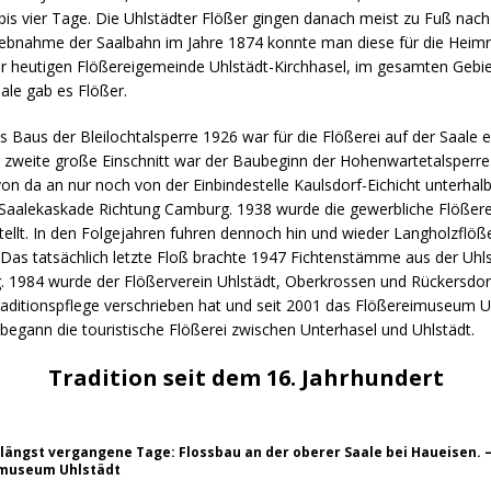
is vier Tage. Die Uhlstädter Flößer gingen danach meist zu Fuß nach
riebnahme der Saalbahn im Jahre 1874 konnte man diese für die Heimr
er heutigen Flößereigemeinde Uhlstädt-Kirchhasel, im gesamten Gebie
ale gab es Flößer.
 Baus der Bleilochtalsperre 1926 war für die Flößerei auf der Saale 
r zweite große Einschnitt war der Baubeginn der Hohenwartetalsperre
on da an nur noch von der Einbindestelle Kaulsdorf-Eichicht unterhalb
 Saalekaskade Richtung Camburg. 1938 wurde die gewerbliche Flößerei
estellt. In den Folgejahren fuhren dennoch hin und wieder Langholzflöß
 Das tatsächlich letzte Floß brachte 1947 Fichtenstämme aus der Uhl
 1984 wurde der Flößerverein Uhlstädt, Oberkrossen und Rückersdor
raditionspflege verschrieben hat und seit 2001 das Flößereimuseum U
 begann die touristische Flößerei zwischen Unterhasel und Uhlstädt.
Tradition seit dem 16. Jahrhundert
in längst vergangene Tage: Flossbau an der oberer Saale bei Haueisen. 
imuseum Uhlstädt