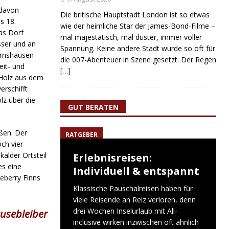
 davon
Die britische Hauptstadt London ist so etwas
s 18.
wie der heimliche Star der James‑Bond‑Filme –
das Dorf
mal majestätisch, mal düster, immer voller
ser und an
Spannung. Keine andere Stadt wurde so oft für
ernshausen
die 007-Abenteuer in Szene gesetzt. Der Regen
eit- und
[…]
 Holz aus dem
rschifft
z über die
GUT BERATEN
ßen. Der
RATGEBER
ch vier
kalder Ortsteil
Erlebnisreisen:
es eine
Individuell & entspannt
leberry Finns
Klassische Pauschalreisen haben für
viele Reisende an Reiz verloren, denn
drei Wochen Inselurlaub mit All-
usebleiber
inclusive wirken inzwischen oft ähnlich