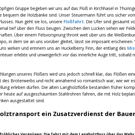
öpfigen Gruppe begeben wir uns auf das Floß in Kirchhasel in Thüring
ie bequem die Holzbänke sind. Unser Steuermann führt uns sicher vo
Flusses. Nun geht sie los, unsere
Floßfahrt
. Die Ufer sind gesäumt 
hmal tief über den Fluss beugen. Zwischen den Lücken sehen wir Feld
chaften. Über einem Felsvorsprung thront weit über uns die Weißenbu
, in dem sie an uns vorüber gleitet, lässt sie imposant erscheinen. 
uns wirken und erinnern uns an Huckelberry Finn, der entlang des
Mis
nteuer erlebte und unweigerlich vor das innerliche Auge tritt, sobald 
hlungen unseres Flößers wird uns jedoch schnell klar, das Flößen ei
t des Broterwerbs und nicht annähernd so romantisch war, wie wir es
llung erleben dürfen. Die alten Langholzflöße bestanden früher kompl
r heute auf ausgeschäumten Stahlrohren fahren, die mit Holz beplan
en ausgestattet sind.
olztransport ein Zusatzverdienst der Baue
-fröhliches Vergnügen: Die fahrt mit dem Langholzfloss über das Wehr.