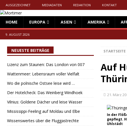
AUSGEZEICHNET
MEDIADATEN
REDAKTION
KONTAKT
HOME
EUROPA
ASIEN
AMERIKA
AF
9. AUGUST 2026
NEUESTE BEITRÄGE
STARTSEITE
Auf H
Lizenz zum Staunen: Das London von 007
Wattenmeer: Lebensraum voller Vielfalt
Thüri
Wo die polnische Ostsee leise wird …
Der Hotelcheck: Das Weinberg Windhoek
21. März 20
Vilnius: Goldene Dächer und leise Wasser
Mississippi-Feeling auf Moldau und Elbe
In der Flö
gepflegt. 
Wissenswertes über die Fluggastrechte
Uhlstädt