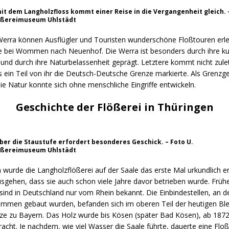
mit dem Langholzfloss kommt einer Reise in die Vergangenheit gleich. 
lößereimuseum Uhlstädt
Werra können Ausflügler und Touristen wunderschöne Floßtouren erle
e bei Wommen nach Neuenhof. Die Werra ist besonders durch ihre ku
nd durch ihre Naturbelassenheit geprägt. Letztere kommt nicht zule
 ein Teil von ihr die Deutsch-Deutsche Grenze markierte. Als Grenzge
ie Natur konnte sich ohne menschliche Eingriffe entwickeln.
Geschichte der Flößerei in Thüringen
über die Staustufe erfordert besonderes Geschick. – Foto U.
lößereimuseum Uhlstädt
 wurde die Langholzflößerei auf der Saale das erste Mal urkundlich 
sgehen, dass sie auch schon viele Jahre davor betrieben wurde. Frühe
ind in Deutschland nur vom Rhein bekannt. Die Einbindestellen, an d
ämmen gebaut wurden, befanden sich im oberen Teil der heutigen Blei
ze zu Bayern. Das Holz wurde bis Kösen (später Bad Kösen), ab 1872
cht. Je nachdem, wie viel Wasser die Saale führte, dauerte eine Floß