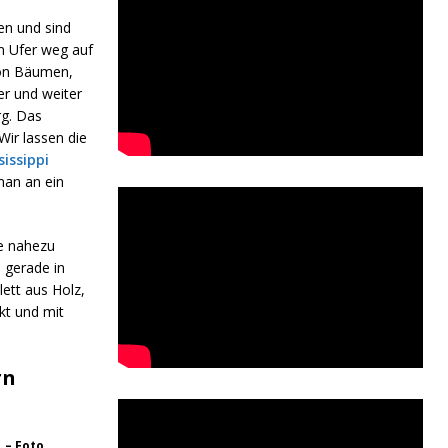
en und sind
m Ufer weg auf
von Bäumen,
er und weiter
rg. Das
Wir lassen die
sissippi
man an ein
ne nahezu
 gerade in
ett aus Holz,
kt und mit
rn
 – Foto