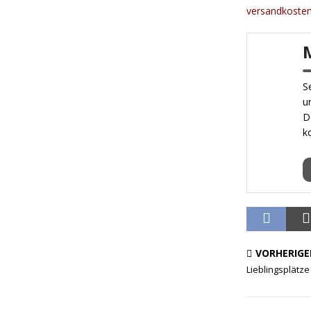
versandkostenf
S
u
D
k
VORHERIGE
Lieblingsplätz