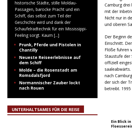
historische Städte, stille Moldau-
Camburg drei b
Passagen, barocke Pracht und ein
mit der Inbet
Schiff, das selbst zum Teil der
Nicht nur in d
Geschichte wird und dank der
und oberen Sa
Schaufelradtechnik für ein Mississippi-
Feeling sorgt. Kaum
[...]
Der Beginn des
Einschnitt. De
Prunk, Pferde und Pistolen in
Flöße fuhren v
Chantilly
Staustufe der
Neueste Reiseerlebnisse auf
dem Schiff
offiziell eing
saaleabwärts.
Molde – die Rosenstadt am
Romsdalsfjord
nach Camburg.
der sich der T
Normannischer Zauber lockt
nach Rouen
betreibt. 1995
UNTERHALTSAMES FÜR DIE REISE
Ein Blick 
Floessere