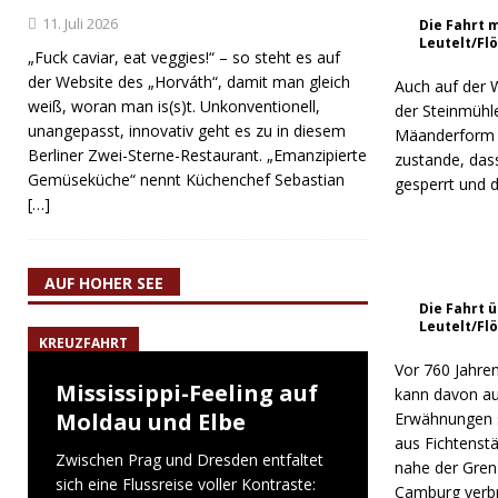
11. Juli 2026
Die Fahrt 
Leutelt/F
„Fuck caviar, eat veggies!“ – so steht es auf
der Website des „Horváth“, damit man gleich
Auch auf der 
weiß, woran man is(s)t. Unkonventionell,
der Steinmühl
unangepasst, innovativ geht es zu in diesem
Mäanderform u
Berliner Zwei-Sterne-Restaurant. „Emanzipierte
zustande, dass
Gemüseküche“ nennt Küchenchef Sebastian
gesperrt und d
[…]
AUF HOHER SEE
Die Fahrt 
Leutelt/F
KREUZFAHRT
Vor 760 Jahren
Mississippi-Feeling auf
kann davon au
Moldau und Elbe
Erwähnungen s
aus Fichtenst
Zwischen Prag und Dresden entfaltet
nahe der Gren
sich eine Flussreise voller Kontraste:
Camburg verbra