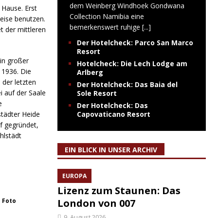
dem Weinberg Windhoek Gondwana
 Hause. Erst
Collection Namibia eine
eise benutzen.
bemerkenswert ruhige
[...]
t der mittleren
Der Hotelcheck: Parco San Marco
Resort
ein großer
Hotelcheck: Die Lech Lodge am
 1936. Die
Arlberg
 der letzten
Der Hotelcheck: Das Baia del
 auf der Saale
Sole Resort
e
Der Hotelcheck: Das
städter Heide
Capovaticano Resort
f gegründet,
hlstädt
EIN BLICK IN UNSER ARCHIV
EUROPA
Lizenz zum Staunen: Das
– Foto
London von 007
9. August 2026