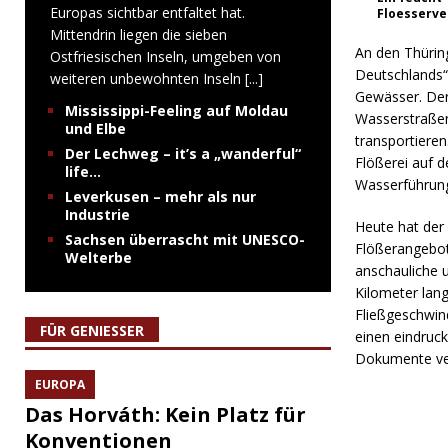
Europas sichtbar entfaltet hat.
Floesserve
Mittendrin liegen die sieben
An den Thüring
Ostfriesischen Inseln, umgeben von
Deutschlands“
weiteren unbewohnten Inseln
[...]
Gewässer. Der
Mississippi-Feeling auf Moldau
Wasserstraßen
und Elbe
transportieren
Der Lechweg – it’s a „wanderful“
Flößerei auf 
life…
Wasserführun
Leverkusen – mehr als nur
Industrie
Heute hat der
Sachsen überrascht mit UNESCO-
Flößerangebot
Welterbe
anschauliche 
Kilometer lang
Fließgeschwin
FÜR GENIESSER
einen eindruck
Dokumente ver
EUROPA
Das Horváth: Kein Platz für
Konventionen