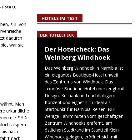
– Foto U.
HOTELS IM TEST
ben, z.B. von
rvenreiche
DER HOTELCHECK
tzt dadurch
biet war sie
Der Hotelcheck: Das
Weinberg Windhoek
Das Weinberg Windhoek in Namibia ist
ein elegantes Boutique-Hotel unweit
des Zentrums von Windhoek. Das
luxuriöse Boutique-Hotel überzeugt mit
Design, Kulinarik und nachhaltigem
Konzept und eignet sich ideal als
erwähnt. Man
Startpunkt für Namibia-Reisen. Nur
re urkundliche
wenige Fahrminuten vom geschäftigen
enen die Flöße
Zentrum Windhoeks entfernt, am
lochtalsperre,
östlichen Stadtrand im Stadtteil Klein
 bis nach
Windhoek gelegen, eröffnet sich mit
fahrt nach