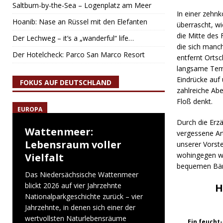
Saltburn-by-the-Sea – Logenplatz am Meer
In einer zehnk
Hoanib: Nase an Rüssel mit den Elefanten
überrascht, w
die Mitte des 
Der Lechweg – it’s a „wanderful“ life…
die sich manc
Der Hotelcheck: Parco San Marco Resort
entfernt Orts
langsame Tempo
Eindrücke auf 
FOKUS AUF DEUTSCHLAND
zahlreiche Abe
Floß denkt.
EUROPA
Durch die Erzä
Wattenmeer:
vergessene Ar
Lebensraum voller
unserer Vorste
wohingegen wi
Vielfalt
bequemen Bänk
Das Niedersächsische Wattenmeer
blickt 2026 auf vier Jahrzehnte
H
Nationalparkgeschichte zurück – vier
Jahrzehnte, in denen sich einer der
wertvollsten Naturlebensräume
Ein feucht