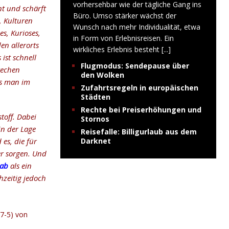
vorhersehbar wie der tägliche Gang ins
nt und schärft
Büro. Umso stärker wächst der
, Kulturen
Wunsch nach mehr Individualität, etwa
s, Kurioses,
in Form von Erlebnisreisen. Ein
en allerorts
wirkliches Erlebnis besteht
[...]
ist schnell
Flugmodus: Sendepause über
techen
den Wolken
as man im
Zufahrtsregeln in europäischen
Städten
Rechte bei Preiserhöhungen und
toff. Dabei
Stornos
in der Lage
Reisefalle: Billigurlaub aus dem
 es, die für
Darknet
er sorgen. Und
aab
als ein
hzeitig jedoch
7-5) von