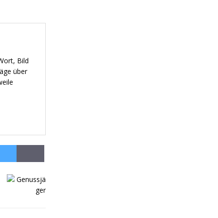
ort, Bild
räge über
weile