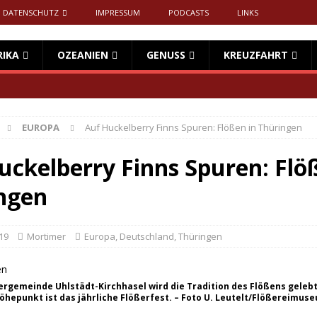
DATENSCHUTZ
IMPRESSUM
PODCASTS
LINKS
RIKA
OZEANIEN
GENUSS
KREUZFAHRT
EUROPA
Auf Huckelberry Finns Spuren: Flößen in Thüringen
uckelberry Finns Spuren: Flö
ngen
19
Mortimer
Europa
,
Deutschland
,
Thüringen
ßergemeinde Uhlstädt-Kirchhasel wird die Tradition des Flößens geleb
Höhepunkt ist das jährliche Flößerfest. – Foto U. Leutelt/Flößereimus