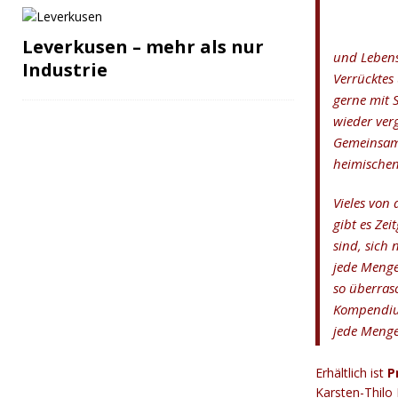
Leverkusen – mehr als nur
und Lebens
Industrie
Verrücktes
gerne mit S
wieder verg
Gemeinsamk
heimischen
Vieles von 
gibt es Zei
sind, sich 
jede Menge
so überras
Kompendium
jede Menge
Erhältlich ist
P
Karsten-Thilo