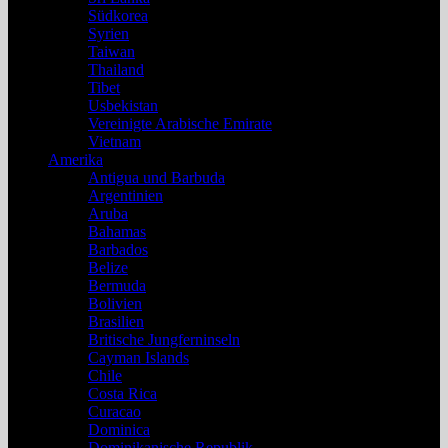
Südkorea
Syrien
Taiwan
Thailand
Tibet
Usbekistan
Vereinigte Arabische Emirate
Vietnam
Amerika
Antigua und Barbuda
Argentinien
Aruba
Bahamas
Barbados
Belize
Bermuda
Bolivien
Brasilien
Britische Jungferninseln
Cayman Islands
Chile
Costa Rica
Curacao
Dominica
Dominikanische Republik