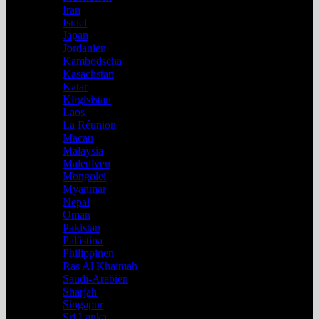
Iran
Israel
Japan
Jordanien
Kambodscha
Kasachstan
Katar
Kirgisistan
Laos
La Réunion
Macau
Malaysia
Malediven
Mongolei
Myanmar
Nepal
Oman
Pakistan
Palästina
Philippinen
Ras Al Khaimah
Saudi-Arabien
Sharjah
Singapur
Sri Lanka