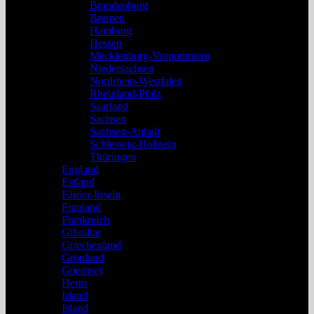
Brandenburg
Bremen
Hamburg
Hessen
Mecklenburg-Vorpommern
Niedersachsen
Nordrhein-Westfalen
Rheinland-Pfalz
Saarland
Sachsen
Sachsen-Anhalt
Schleswig-Holstein
Thüringen
England
Estland
Färöer-Inseln
Finnland
Frankreich
Gibraltar
Griechenland
Grönland
Guernsey
Herm
Irland
Island