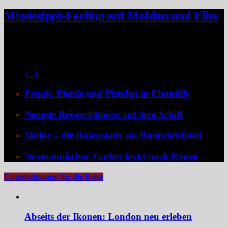
Mississippi-Feeling auf Moldau und Elbe
Zwischen Prag und Dresden entfaltet sich eine Flussreise voller
Kontraste: historische Städte, stille Moldau-Passagen, barocke
Pracht und ein Schiff, das selbst zum Teil der Geschichte wird und
dank der Schaufelradtechnik für ein Mississippi-Feeling sorgt.
Kaum
[...]
Prunk, Pferde und Pistolen in Chantilly
Neueste Reiseerlebnisse auf dem Schiff
Molde – die Rosenstadt am Romsdalsfjord
Normannischer Zauber lockt nach Rouen
Unterhaltsames für die Reise
Abseits der Ikonen: London neu erleben