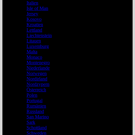
Italien
Isle of Man
Jersey
Kosovo
Kroatien
Lettland
Liechtenstein
Litauen
Luxemburg
Malta
Monaco
Montenegro
Niederlande
Norwegen
Nordirland
Nordzypern
Österreich
Polen
Portugal
Rumänien
Russland
San Marino
Sark
Schottland
Schweden