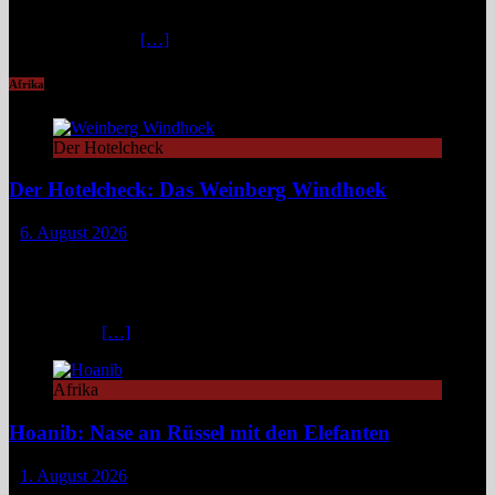
Naturfans. Wer glaubt, in den österreichischen Alpen ließe sich
immer und überall
[…]
Afrika
Der Hotelcheck
Der Hotelcheck: Das Weinberg Windhoek
6. August 2026
Das Weinberg Windhoek in Namibia ist ein elegantes Boutique-
Hotel unweit des Zentrums von Windhoek. Das luxuriöse Boutique-
Hotel überzeugt mit Design, Kulinarik und nachhaltigem Konzept
und eignet sich ideal als Startpunkt für Namibia-Reisen. Nur wenige
Fahrminuten
[…]
Afrika
Hoanib: Nase an Rüssel mit den Elefanten
1. August 2026