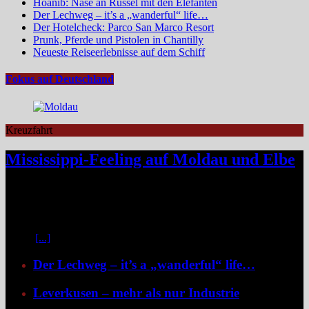
Hoanib: Nase an Rüssel mit den Elefanten
Der Lechweg – it’s a „wanderful“ life…
Der Hotelcheck: Parco San Marco Resort
Prunk, Pferde und Pistolen in Chantilly
Neueste Reiseerlebnisse auf dem Schiff
Fokus auf Deutschland
Kreuzfahrt
Mississippi-Feeling auf Moldau und Elbe
Zwischen Prag und Dresden entfaltet sich eine Flussreise voller
Kontraste: historische Städte, stille Moldau-Passagen, barocke
Pracht und ein Schiff, das selbst zum Teil der Geschichte wird und
dank der Schaufelradtechnik für ein Mississippi-Feeling sorgt.
Kaum
[...]
Der Lechweg – it’s a „wanderful“ life…
Leverkusen – mehr als nur Industrie