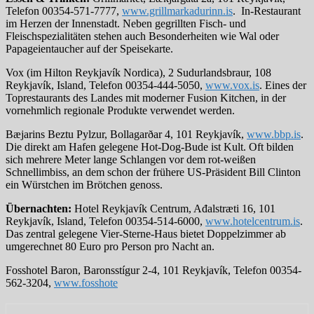
Telefon 00354-571-7777,
www.grillmarkadurinn.is
. In-Restaurant
im Herzen der Innenstadt. Neben gegrillten Fisch- und
Fleischspezialitäten stehen auch Besonderheiten wie Wal oder
Papageientaucher auf der Speisekarte.
Vox (im Hilton Reykjavík Nordica), 2 Sudurlandsbraur, 108
Reykjavík, Island, Telefon 00354-444-5050,
www.vox.is
. Eines der
Toprestaurants des Landes mit moderner Fusion Kitchen, in der
vornehmlich regionale Produkte verwendet werden.
Bæjarins Beztu Pylzur, Bollagarðar 4, 101 Reykjavík,
www.bbp.is
.
Die direkt am Hafen gelegene Hot-Dog-Bude ist Kult. Oft bilden
sich mehrere Meter lange Schlangen vor dem rot-weißen
Schnellimbiss, an dem schon der frühere US-Präsident Bill Clinton
ein Würstchen im Brötchen genoss.
Übernachten:
Hotel Reykjavík Centrum, Ađalstræti 16, 101
Reykjavík, Island, Telefon 00354-514-6000,
www.hotelcentrum.is
.
Das zentral gelegene Vier-Sterne-Haus bietet Doppelzimmer ab
umgerechnet 80 Euro pro Person pro Nacht an.
Fosshotel Baron, Baronsstígur 2-4, 101 Reykjavík, Telefon 00354-
562-3204,
www.fosshote