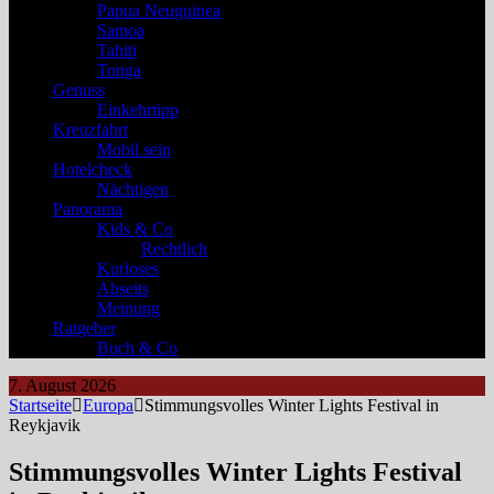
Papua Neuguinea
Samoa
Tahiti
Tonga
Genuss
Einkehrtipp
Kreuzfahrt
Mobil sein
Hotelcheck
Nächtigen
Panorama
Kids & Co
Rechtlich
Kurioses
Abseits
Meinung
Ratgeber
Buch & Co
7. August 2026
Startseite
Europa
Stimmungsvolles Winter Lights Festival in
Reykjavik
Stimmungsvolles Winter Lights Festival