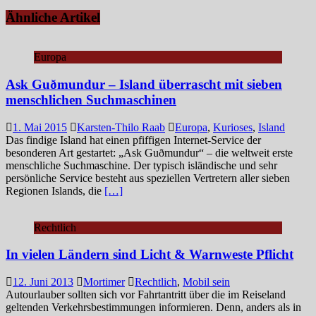
Ähnliche Artikel
Europa
Ask Guðmundur – Island überrascht mit sieben
menschlichen Suchmaschinen
1. Mai 2015
Karsten-Thilo Raab
Europa
,
Kurioses
,
Island
Das findige Island hat einen pfiffigen Internet-Service der
besonderen Art gestartet: „Ask Guðmundur“ – die weltweit erste
menschliche Suchmaschine. Der typisch isländische und sehr
persönliche Service besteht aus speziellen Vertretern aller sieben
Regionen Islands, die
[…]
Rechtlich
In vielen Ländern sind Licht & Warnweste Pflicht
12. Juni 2013
Mortimer
Rechtlich
,
Mobil sein
Autourlauber sollten sich vor Fahrtantritt über die im Reiseland
geltenden Verkehrsbestimmungen informieren. Denn, anders als in