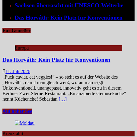
Sachsen überrascht mit UNESCO-Welterbe
Das Horváth: Kein Platz für Konventionen
Für Genießer
Europa
Das Horváth: Kein Platz für Konventionen
11. Juli 2026
„Fuck caviar, eat veggies!“ – so steht es auf der Website des
„Horváth“, damit man gleich weiß, woran man is(s)t.
Unkonventionell, unangepasst, innovativ geht es zu in diesem
Berliner Zwei-Sterne-Restaurant. „Emanzipierte Gemüseküche“
nennt Küchenchef Sebastian
[…]
Auf hoher See
Kreuzfahrt