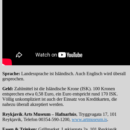
Sprache:
Landessprache ist Isländisch. Auch Englisch wird überall
gesprochen.
Geld:
Zahlmittel ist die Isländische Krone (ISK). 100 Kronen
entsprechen etwa 0,58 Euro, ein Euro entspricht rund 170 ISK.
Völlig unkompliziert ist auch der Einsatz von Kreditkarten, die
nahezu überall akzeptiert werden.
Reykjavík Arts Museum – Hafnarhús
, Tryggvagata 17, 101
Reykjavik, Telefon 00354-590-1200,
www.artmuseum.is
.
Essen & Trinken:
Grillmarket, Lækjargata 2a, 101 Reykjavik,