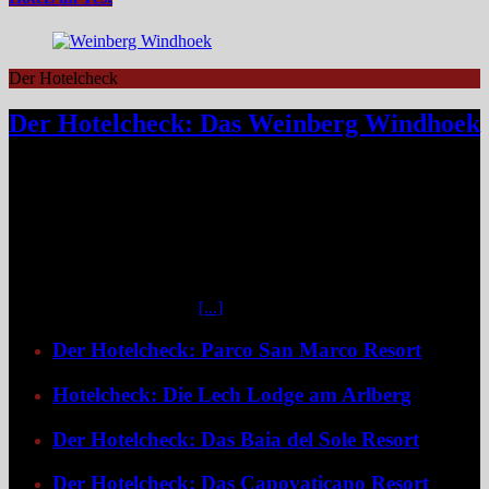
Der Hotelcheck
Der Hotelcheck: Das Weinberg Windhoek
Das Weinberg Windhoek in Namibia ist ein elegantes Boutique-
Hotel unweit des Zentrums von Windhoek. Das luxuriöse Boutique-
Hotel überzeugt mit Design, Kulinarik und nachhaltigem Konzept
und eignet sich ideal als Startpunkt für Namibia-Reisen. Nur wenige
Fahrminuten vom geschäftigen Zentrum Windhoeks entfernt, am
östlichen Stadtrand im Stadtteil Klein Windhoek gelegen, eröffnet
sich mit dem Weinberg Windhoek Gondwana Collection Namibia
eine bemerkenswert ruhige
[...]
Der Hotelcheck: Parco San Marco Resort
Hotelcheck: Die Lech Lodge am Arlberg
Der Hotelcheck: Das Baia del Sole Resort
Der Hotelcheck: Das Capovaticano Resort