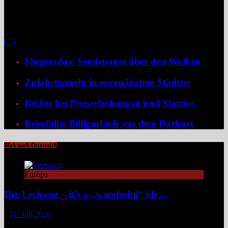
verloren, denn drei Wochen Inselurlaub mit All-inclusive wirken
inzwischen oft ähnlich vorhersehbar wie der tägliche Gang ins
Büro. Umso stärker wächst der Wunsch nach mehr Individualität,
etwa in Form von Erlebnisreisen. Ein wirkliches Erlebnis besteht
[...]
Flugmodus: Sendepause über den Wolken
Zufahrtsregeln in europäischen Städten
Rechte bei Preiserhöhungen und Stornos
Reisefalle: Billigurlaub aus dem Darknet
Blick nach Österreich
Europa
Der Lechweg – it’s a „wanderful“ life…
31. Juli 2026
Zwischen türkisblauem Bergsee und Königsschlössern erzählt der