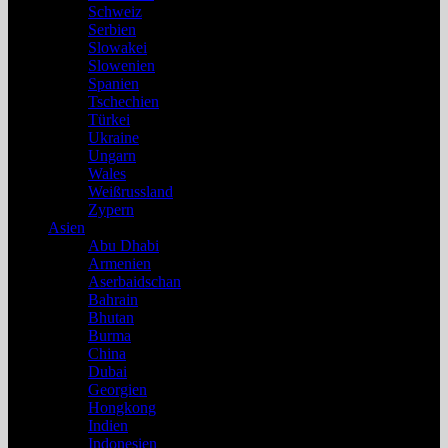
Schweiz
Serbien
Slowakei
Slowenien
Spanien
Tschechien
Türkei
Ukraine
Ungarn
Wales
Weißrussland
Zypern
Asien
Abu Dhabi
Armenien
Aserbaidschan
Bahrain
Bhutan
Burma
China
Dubai
Georgien
Hongkong
Indien
Indonesien