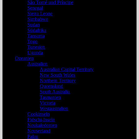
São Tomé und Príncipe
Senegal
Sierra Leone
Simbabwe
Sudan
Südafrika
Tansania
Togo
Tunesien
Uganda
Ozeanien
Australien
Australian Capital Territory
New South Wales
Northern Territory
Queensland
South Australia
Tasmanien
Victoria
Westaustralien
Cookinseln
Fidschi-Inseln
Neukaledonien
Neuseeland
Palau