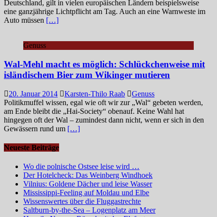
Deutschland, gilt in vielen europäischen Ländern beispielsweise
eine ganzjährige Lichtpflicht am Tag. Auch an eine Warnweste im
Auto müssen
[…]
Genuss
Wal-Mehl macht es möglich: Schlückchenweise mit
isländischem Bier zum Wikinger mutieren
20. Januar 2014
Karsten-Thilo Raab
Genuss
Politikmuffel wissen, egal wie oft wir zur „Wal“ gebeten werden,
am Ende bleibt die „Hai-Society“ obenauf. Keine Wahl hat
hingegen oft der Wal – zumindest dann nicht, wenn er sich in den
Gewässern rund um
[…]
Neueste Beiträge
Wo die polnische Ostsee leise wird …
Der Hotelcheck: Das Weinberg Windhoek
Vilnius: Goldene Dächer und leise Wasser
Mississippi-Feeling auf Moldau und Elbe
Wissenswertes über die Fluggastrechte
Saltburn-by-the-Sea – Logenplatz am Meer