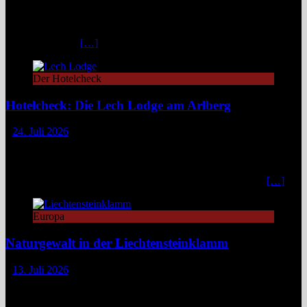
Lechweg eine Geschichte von ungezähmter Natur, alpiner Kultur
und moderatem Weitwandern durch zwei Länder und drei
Regionen. Still und beinahe entrückt liegt der Formarinsee in den
Lechtaler Alpen.
[…]
Der Hotelcheck
Hotelcheck: Die Lech Lodge am Arlberg
24. Juli 2026
Die Lech Lodge am Arlberg in Österreich verbindet alpine
Zurückhaltung mit diskretem Luxus. Eleganz, großer Komfort und
ein individueller Service verwandeln den Aufenthalt in ein stilvolles,
privates Bergrefugium. In einer Zeit, in der viele Häuser mit
[…]
Europa
Naturgewalt in der Liechtensteinklamm
13. Juli 2026
Die Liechtensteinklamm im Salzburger Land erweist sich als ein
spektakuläres Naturwunder mit imposanten Felswänden, modernen
Stegen und faszinierenden Lichtspielen. Ideal für Wandernde und