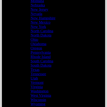
Montana
Nebraska
New Jersey
Nevada
New Hampshire
New Mexico
New York
North Carolina
North Dakota
Ohio
Oklahoma
Oregon
Pennsylvania
Rhode Island
South Carolina
South Dakota
Texas
Tennessee
Utah
Vermont
Virginia
Washington
West Virginia
Wisconsin
Wyoming