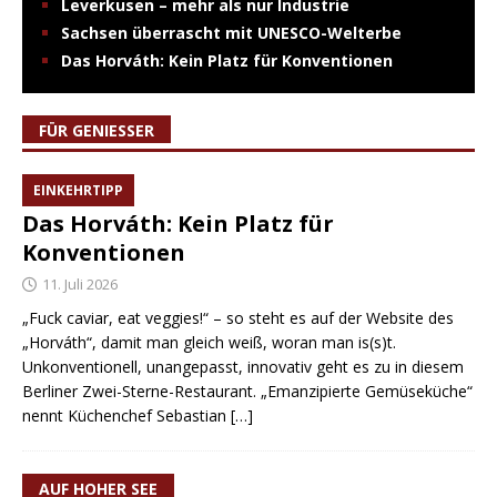
Leverkusen – mehr als nur Industrie
Sachsen überrascht mit UNESCO-Welterbe
Das Horváth: Kein Platz für Konventionen
FÜR GENIESSER
EINKEHRTIPP
Das Horváth: Kein Platz für
Konventionen
11. Juli 2026
„Fuck caviar, eat veggies!“ – so steht es auf der Website des
„Horváth“, damit man gleich weiß, woran man is(s)t.
Unkonventionell, unangepasst, innovativ geht es zu in diesem
Berliner Zwei-Sterne-Restaurant. „Emanzipierte Gemüseküche“
nennt Küchenchef Sebastian
[…]
AUF HOHER SEE