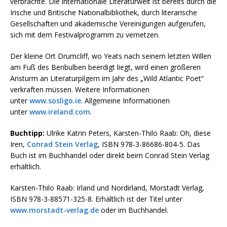
verbrachte. Die internationale Literaturwelt ist bereits durch die
Irische und Britische Nationalbibliothek, durch literarische
Gesellschaften und akademische Vereinigungen aufgerufen,
sich mit dem Festivalprogramm zu vernetzen.
Der kleine Ort Drumcliff, wo Yeats nach seinem letzten Willen
am Fuß des Benbulben beerdigt liegt, wird einen größeren
Ansturm an Literaturpilgern im Jahr des „Wild Atlantic Poet“
verkraften müssen. Weitere Informationen
unter
www.sosligo.ie
. Allgemeine Informationen
unter
www.ireland.com
.
Buchtipp:
Ulrike Katrin Peters, Karsten-Thilo Raab: Oh, diese
Iren,
Conrad Stein Verlag
, ISBN 978-3-86686-804-5. Das
Buch ist im Buchhandel oder direkt beim Conrad Stein Verlag
erhältlich.
Karsten-Thilo Raab: Irland und Nordirland, Morstadt Verlag,
ISBN 978-3-88571-325-8. Erhältlich ist der Titel unter
www.morstadt-verlag.de
oder im Buchhandel.