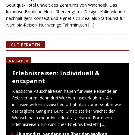
Boutique-Hotel unweit des Zentrums von Windhoek. Das
luxuriöse Boutique-Hotel überzeugt mit Design, Kulinarik und
nachhaltigem Konzept und eignet sich ideal als Startpunkt für
Namibia-Reisen. Nur wenige Fahrminuten
[…]
GUT BERATEN
RATGEBER
Erlebnisreisen: Individuell &
entspannt
Klassische Pauschalreisen haben für viele Reisende an
Reiz verloren, denn drei Wochen Inselurlaub mit All-
inclusive wirken inzwischen oft ähnlich vorhersehbar wie
der tägliche Gang ins Büro. Umso stärker wächst der
Wunsch nach mehr Individualität, etwa in Form von
Erlebnisreisen. Ein wirkliches Erlebnis besteht
[...]
Flugmodus: Sendepause über den Wolken