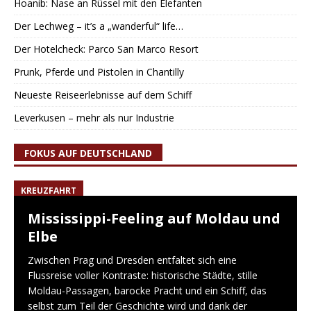
Hoanib: Nase an Rüssel mit den Elefanten
Der Lechweg – it’s a „wanderful“ life…
Der Hotelcheck: Parco San Marco Resort
Prunk, Pferde und Pistolen in Chantilly
Neueste Reiseerlebnisse auf dem Schiff
Leverkusen – mehr als nur Industrie
FOKUS AUF DEUTSCHLAND
KREUZFAHRT
Mississippi-Feeling auf Moldau und
Elbe
Zwischen Prag und Dresden entfaltet sich eine
Flussreise voller Kontraste: historische Städte, stille
Moldau-Passagen, barocke Pracht und ein Schiff, das
selbst zum Teil der Geschichte wird und dank der