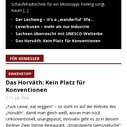
Schaufelradtechnik für ein Mississippi-Feeling sorgt.
Kaum
[...]
Der Lechweg – it’s a „wanderful“ life…
Leverkusen – mehr als nur Industrie
Sachsen überrascht mit UNESCO-Welterbe
Das Horváth: Kein Platz für Konventionen
FÜR GENIESSER
EINKEHRTIPP
Das Horváth: Kein Platz für
Konventionen
11. Juli 2026
„Fuck caviar, eat veggies!“ – so steht es auf der Website des
„Horváth“, damit man gleich weiß, woran man is(s)t.
Unkonventionell, unangepasst, innovativ geht es zu in diesem
Berliner Zwei-Sterne-Restaurant. „Emanzipierte Gemüseküche“