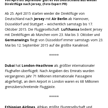
Von April bis September gibt es von Deutschland aus wieder
Direktflüge nach Jersey, (Foto Expert PR)
Ab 25. April 2015 starten wieder die Direktflüge von
Deutschland nach
Jersey
mit
Air Berlin
ab Hannover,
Düsseldorf und Stuttgart – wöchentlich samstags bis 17.
Oktober 2015. Die Fluggesellschaft
Lufthansa
bedient Jersey
mit Direktflügen ab München vom 23. Mai bis 3. Oktober und
Germanwings
fliegt von Düsseldorf immer samstags vom 23.
Mai bis 12. September 2015 auf die größte Kanalinsel.
*****
Dubai
hat
London-Heathrow
als größter internationaler
Flughafen überflügelt. Nach Angaben des Emirats wurden
vergangenes Jahr 71 Millionen internationale Passagiere
abgefertigt, an dem Airport in London waren es 68 Millionen
grenzüberschreitende Fluggäste.
*****
Ethiopian Airlines
, Afrikas größte Fluggesellschaft und