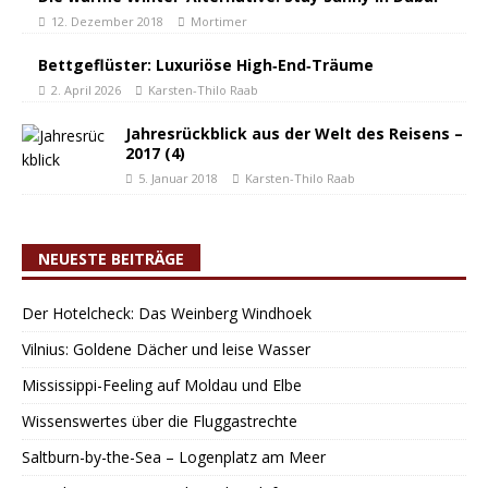
12. Dezember 2018
Mortimer
Bettgeflüster: Luxuriöse High‑End‑Träume
2. April 2026
Karsten-Thilo Raab
Jahresrückblick aus der Welt des Reisens –
2017 (4)
5. Januar 2018
Karsten-Thilo Raab
NEUESTE BEITRÄGE
Der Hotelcheck: Das Weinberg Windhoek
Vilnius: Goldene Dächer und leise Wasser
Mississippi-Feeling auf Moldau und Elbe
Wissenswertes über die Fluggastrechte
Saltburn-by-the-Sea – Logenplatz am Meer