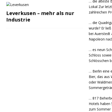
… die älteste 
Lokal Zur letz
Leverkusen – mehr als nur
zahlreichen P
Industrie
… die Quadrig
wurde? Er ließ
bei Auerstedt
Napoleon nach
… es neun Sch
Schloss sowie
Schlösschen b
… Berlin eine 
Bier, das aus 
oder Waldmeist
Sommergeträn
… 817 Beherber
Hotels haben 5
zum Sommer 20