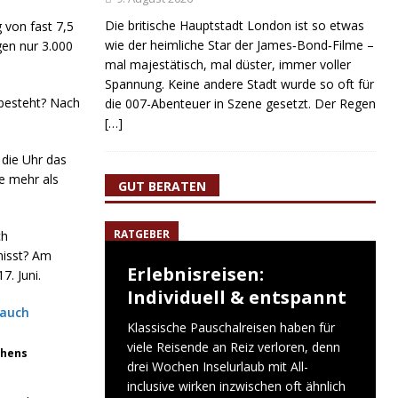
Die britische Hauptstadt London ist so etwas
 von fast 7,5
wie der heimliche Star der James‑Bond‑Filme –
gen nur 3.000
mal majestätisch, mal düster, immer voller
Spannung. Keine andere Stadt wurde so oft für
besteht? Nach
die 007-Abenteuer in Szene gesetzt. Der Regen
[…]
 die Uhr das
e mehr als
GUT BERATEN
RATGEBER
ch
misst? Am
Erlebnisreisen:
7. Juni.
Individuell & entspannt
Klassische Pauschalreisen haben für
viele Reisende an Reiz verloren, denn
chens
drei Wochen Inselurlaub mit All-
inclusive wirken inzwischen oft ähnlich