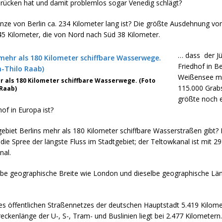
Brücken hat und damit problemlos sogar Venedig schlägt?
enze von Berlin ca. 234 Kilometer lang ist? Die größte Ausdehnung vo
45 Kilometer, die von Nord nach Süd 38 Kilometer.
… dass der J
Friedhof in Be
Weißensee mi
r als 180 Kilometer schiffbare Wasserwege. (Foto
115.000 Grabs
 Raab)
größte noch 
hof in Europa ist?
ebiet Berlins mehr als 180 Kilometer schiffbare Wasserstraßen gibt? 
 die Spree der längste Fluss im Stadtgebiet; der Teltowkanal ist mit 2
nal.
elbe geographische Breite wie London und dieselbe geographische Lä
es öffentlichen Straßennetzes der deutschen Hauptstadt 5.419 Kilome
ckenlänge der U-, S-, Tram- und Buslinien liegt bei 2.477 Kilometern.