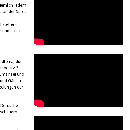
ziemlich jedem
le an der Spree
chstehend
r und da ein
dte ist, die
n besitzt?
umsinsel und
 und Gärten
iedlungen der
e Deutsche
uschauern