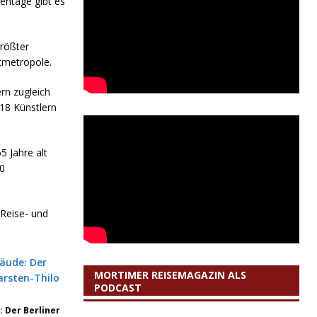
entage gibt es
größter
tmetropole.
rn zugleich
118 Künstlern
5 Jahre alt
00
 Reise- und
MORTIMER REISEMAGAZIN ALS
PODCAST
 Der Berliner