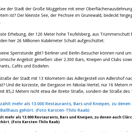
See der Stadt der Große Müggelsee mit einer Oberflächenausdehnung
tern ist? Der kleinste See, der Pechsee im Grunewald, bedeckt hinge
.
hste Erhebung, der 120 Meter hohe Teufelsberg, aus Trümmerschutt 
den hier 26 Millionen Kubikmeter Schutt aufgeschüttet.
 keine Sperrstunde gibt? Berliner und Berlin-Besucher können rund um
nomische Angebot genießen: über 2.300 Bars, Kneipen und Clubs sowi
ants, Cafés und Eisdielen.
Straße der Stadt mit 13 Kilometern das Adlergestell von Adlershof na
t? Und die kürzeste, die Eiergasse im Nikolai-Viertel, nur 16 Metern 
 mit 85,2 Metern nicht etwa die Breite Straße, sondern die Straße des 1
hlt mehr als 13.000 Restaurants, Bars und Kneipen, zu denen auch Clär
ehört. (Foto Karsten-Thilo Raab)