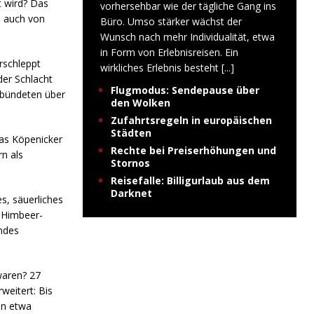
t wird? Das
vorhersehbar wie der tägliche Gang ins
e auch von
Büro. Umso stärker wächst der
Wunsch nach mehr Individualität, etwa
in Form von Erlebnisreisen. Ein
rschleppt
wirkliches Erlebnis besteht
[...]
der Schlacht
Flugmodus: Sendepause über
rbündeten über
den Wolken
Zufahrtsregeln in europäischen
Städten
das Köpenicker
Rechte bei Preiserhöhungen und
n als
Stornos
Reisefalle: Billigurlaub aus dem
Darknet
es, säuerliches
s Himbeer-
endes
waren? 27
weitert: Bis
en etwa