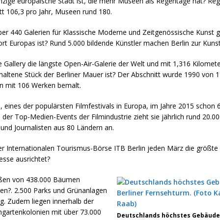
inzige europäische Stadt ist, die mehr Museen als Regentage hat? Reg
tt 106,3 pro Jahr, Museen rund 180.
über 440 Galerien für Klassische Moderne und Zeitgenössische Kunst 
ort Europas ist? Rund 5.000 bildende Künstler machen Berlin zur Kuns
e Gallery die längste Open-Air-Galerie der Welt und mit 1,316 Kilomete
haltene Stück der Berliner Mauer ist? Der Abschnitt wurde 1990 von 
n mit 106 Werken bemalt.
e, eines der populärsten Filmfestivals in Europa, im Jahre 2015 schon 6
s der Top-Medien-Events der Filmindustrie zieht sie jährlich rund 20.0
und Journalisten aus 80 Ländern an.
er Internationalen Tourismus-Börse ITB Berlin jeden März die größte
sse ausrichtet?
aßen von 438.000 Bäumen
n?. 2.500 Parks und Grünanlagen
g. Zudem liegen innerhalb der
ngartenkolonien mit über 73.000
Deutschlands höchstes Gebäude: