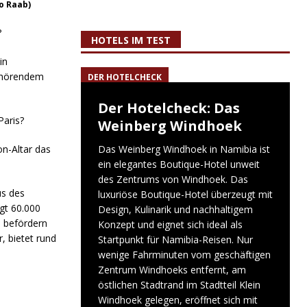
o Raab)
?
HOTELS IM TEST
in
gehörendem
DER HOTELCHECK
Der Hotelcheck: Das
Paris?
Weinberg Windhoek
n-Altar das
Das Weinberg Windhoek in Namibia ist
ein elegantes Boutique-Hotel unweit
des Zentrums von Windhoek. Das
us des
luxuriöse Boutique-Hotel überzeugt mit
gt 60.000
Design, Kulinarik und nachhaltigem
e befördern
Konzept und eignet sich ideal als
, bietet rund
Startpunkt für Namibia-Reisen. Nur
wenige Fahrminuten vom geschäftigen
Zentrum Windhoeks entfernt, am
östlichen Stadtrand im Stadtteil Klein
Windhoek gelegen, eröffnet sich mit