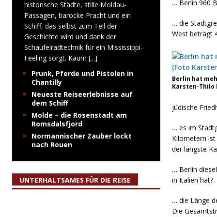
… Berlin 960 
historische Städte, stille Moldau-
Passagen, barocke Pracht und ein
… die Stadtgr
Schiff, das selbst zum Teil der
West beträgt 
Geschichte wird und dank der
Schaufelradtechnik für ein Mississippi-
Feeling sorgt. Kaum
[...]
Prunk, Pferde und Pistolen in
Berlin hat meh
Chantilly
Karsten-Thilo
Neueste Reiseerlebnisse auf
dem Schiff
jüdische Fried
Molde – die Rosenstadt am
Romsdalsfjord
… es im Stadtg
Normannischer Zauber lockt
Kilometern ist
nach Rouen
der längste Ka
… Berlin dies
UNTERHALTSAMES FÜR DIE REISE
in Italien hat?
… die Länge d
Die Gesamtstre