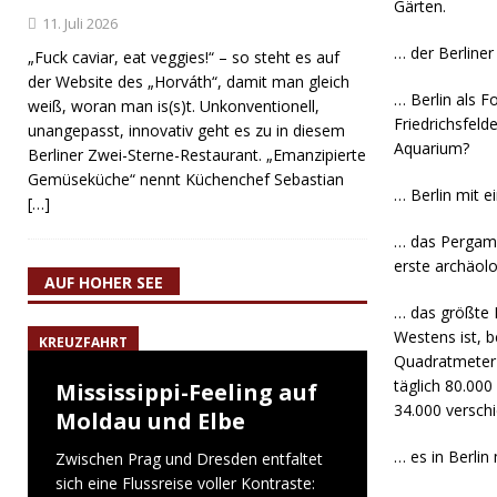
Gärten.
11. Juli 2026
… der Berline
„Fuck caviar, eat veggies!“ – so steht es auf
der Website des „Horváth“, damit man gleich
… Berlin als F
weiß, woran man is(s)t. Unkonventionell,
Friedrichsfel
unangepasst, innovativ geht es zu in diesem
Aquarium?
Berliner Zwei-Sterne-Restaurant. „Emanzipierte
Gemüseküche“ nennt Küchenchef Sebastian
… Berlin mit e
[…]
… das Pergam
erste archäol
AUF HOHER SEE
… das größte 
Westens ist, 
KREUZFAHRT
Quadratmeter 
täglich 80.00
Mississippi-Feeling auf
34.000 versch
Moldau und Elbe
… es in Berlin
Zwischen Prag und Dresden entfaltet
sich eine Flussreise voller Kontraste: