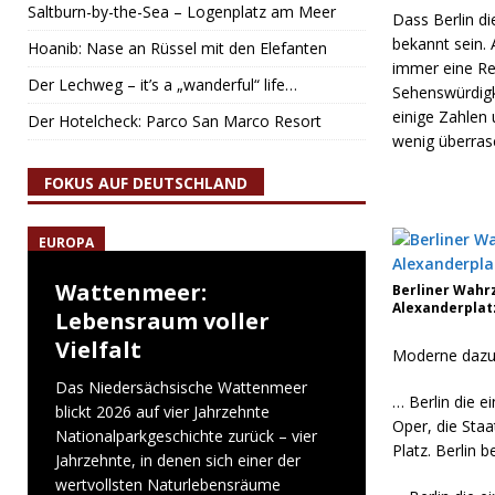
Saltburn-by-the-Sea – Logenplatz am Meer
Dass Berlin di
bekannt sein. 
Hoanib: Nase an Rüssel mit den Elefanten
immer eine Rei
Der Lechweg – it’s a „wanderful“ life…
Sehenswürdigk
einige Zahlen 
Der Hotelcheck: Parco San Marco Resort
wenig überras
FOKUS AUF DEUTSCHLAND
EUROPA
Wattenmeer:
Berliner Wahr
Alexanderplatz
Lebensraum voller
Vielfalt
Moderne dazu
Das Niedersächsische Wattenmeer
… Berlin die e
blickt 2026 auf vier Jahrzehnte
Oper, die Sta
Nationalparkgeschichte zurück – vier
Platz. Berlin 
Jahrzehnte, in denen sich einer der
wertvollsten Naturlebensräume