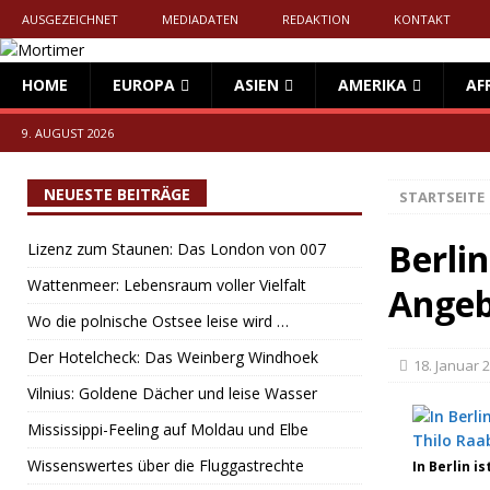
AUSGEZEICHNET
MEDIADATEN
REDAKTION
KONTAKT
HOME
EUROPA
ASIEN
AMERIKA
AF
9. AUGUST 2026
NEUESTE BEITRÄGE
STARTSEITE
Berlin
Lizenz zum Staunen: Das London von 007
Wattenmeer: Lebensraum voller Vielfalt
Angeb
Wo die polnische Ostsee leise wird …
Der Hotelcheck: Das Weinberg Windhoek
18. Januar 
Vilnius: Goldene Dächer und leise Wasser
Mississippi-Feeling auf Moldau und Elbe
Wissenswertes über die Fluggastrechte
In Berlin i