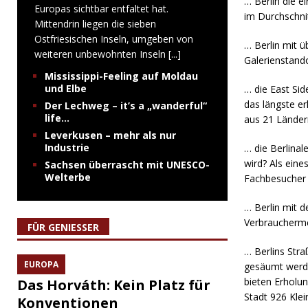
… Berlin die e
Europas sichtbar entfaltet hat.
im Durchschni
Mittendrin liegen die sieben
Ostfriesischen Inseln, umgeben von
… Berlin mit 
weiteren unbewohnten Inseln
[...]
Galerienstand
Mississippi-Feeling auf Moldau
und Elbe
… die East Sid
das längste er
Der Lechweg – it’s a „wanderful“
life…
aus 21 Länder
Leverkusen – mehr als nur
Industrie
… die Berlinal
wird? Als eine
Sachsen überrascht mit UNESCO-
Welterbe
Fachbesucher 
… Berlin mit d
Verbraucherme
FÜR GENIESSER
… Berlins Str
EUROPA
gesäumt werde
bieten Erholun
Das Horváth: Kein Platz für
Stadt 926 Klei
Konventionen