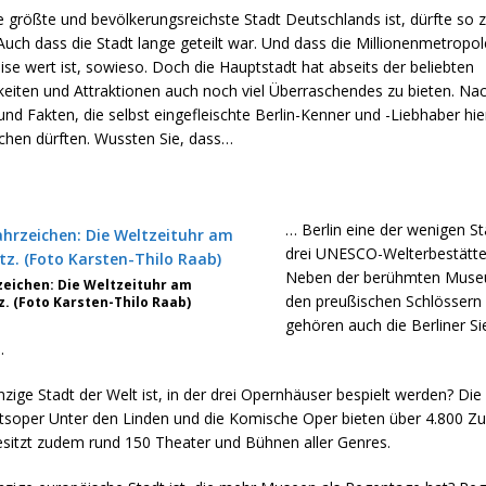
e größte und bevölkerungsreichste Stadt Deutschlands ist, dürfte so 
Auch dass die Stadt lange geteilt war. Und dass die Millionenmetropo
se wert ist, sowieso. Doch die Hauptstadt hat abseits der beliebten
eiten und Attraktionen auch noch viel Überraschendes zu bieten. Na
und Fakten, die selbst eingefleischte Berlin-Kenner und -Liebhaber hie
chen dürften. Wussten Sie, dass…
… Berlin eine der wenigen Stä
drei UNESCO-Welterbestätte
Neben der berühmten Muse
zeichen: Die Weltzeituhr am
den preußischen Schlössern
. (Foto Karsten-Thilo Raab)
gehören auch die Berliner S
.
inzige Stadt der Welt ist, in der drei Opernhäuser bespielt werden? Di
atsoper Unter den Linden und die Komische Oper bieten über 4.800 Z
besitzt zudem rund 150 Theater und Bühnen aller Genres.