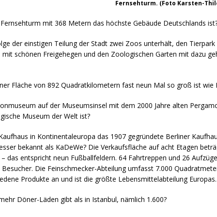
Fernsehturm. (Foto Karsten-Thil
r Fernsehturm mit 368 Metern das höchste Gebäude Deutschlands ist
olge der einstigen Teilung der Stadt zwei Zoos unterhält, den Tierpark 
de mit schönen Freigehegen und den Zoologischen Garten mit dazu 
iner Fläche von 892 Quadratkilometern fast neun Mal so groß ist wie 
onmuseum auf der Museumsinsel mit dem 2000 Jahre alten Pergamo
ogische Museum der Welt ist?
Kaufhaus in Kontinentaleuropa das 1907 gegründete Berliner Kaufha
besser bekannt als KaDeWe? Die Verkaufsfläche auf acht Etagen beträ
– das entspricht neun Fußballfeldern. 64 Fahrtreppen und 26 Aufzüg
0 Besucher. Die Feinschmecker-Abteilung umfasst 7.000 Quadratmeter
iedene Produkte an und ist die größte Lebensmittelabteilung Europas.
 mehr Döner-Läden gibt als in Istanbul, nämlich 1.600?