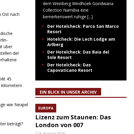
dem Weinberg Windhoek Gondwana
Collection Namibia eine
n Ost nach
bemerkenswert ruhige
[...]
Der Hotelcheck: Parco San Marco
Resort
üdische
Hotelcheck: Die Lech Lodge am
rlin-
Arlberg
t über
Der Hotelcheck: Das Baia del
tellen der
Sole Resort
erhaltene
Der Hotelcheck: Das
Capovaticano Resort
Mit 45
9 Kilometern
EIN BLICK IN UNSER ARCHIV
nge wie Neapel
EUROPA
Lizenz zum Staunen: Das
ter beträgt?
London von 007
9. August 2026