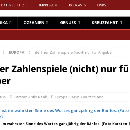
DATENSCHUTZ
IMPRESSUM
PODCASTS
LINKS
RIKA
OZEANIEN
GENUSS
KREUZFAHRT
EUROPA
Berliner Zahlenspiele (nicht) nur für Angeber
er Zahlenspiele (nicht) nur fü
er
2015
Karsten-Thilo Raab
Europa
,
Berlin
,
Deutschland
st im wahrsten Sinne des Wortes ganzjährig der Bär los. (Foto Karsten-