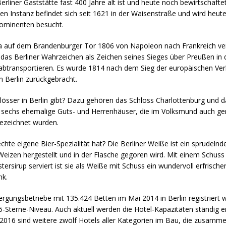
Berliner Gaststätte fast 400 Jahre alt ist und heute noch bewirtschafte
ten Instanz befindet sich seit 1621 in der Waisenstraße und wird heut
rominenten besucht.
a auf dem Brandenburger Tor 1806 von Napoleon nach Frankreich ve
 das Berliner Wahrzeichen als Zeichen seines Sieges über Preußen in 
 abtransportieren. Es wurde 1814 nach dem Sieg der europäischen Ve
 Berlin zurückgebracht.
lösser in Berlin gibt? Dazu gehören das Schloss Charlottenburg und 
 sechs ehemalige Guts- und Herrenhäuser, die im Volksmund auch ger
ezeichnet wurden.
echte eigene Bier-Spezialität hat? Die Berliner Weiße ist ein sprudelnd
Weizen hergestellt und in der Flasche gegoren wird. Mit einem Schus
ersirup serviert ist sie als Weiße mit Schuss ein wundervoll erfrisch
k.
gungsbetriebe mit 135.424 Betten im Mai 2014 in Berlin registriert 
-Sterne-Niveau. Auch aktuell werden die Hotel-Kapazitäten ständig er
16 sind weitere zwölf Hotels aller Kategorien im Bau, die zusamm