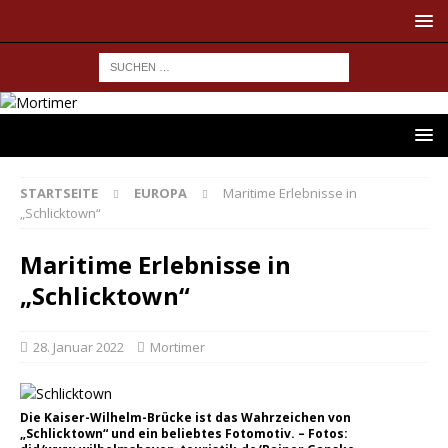
STARTSEITE
EUROPA
Maritime Erlebnisse in
„Schlicktown“
Maritime Erlebnisse in
„Schlicktown“
28. Januar 2022
Mortimer
Die Kaiser-Wilhelm-Brücke ist das Wahrzeichen von
„Schlicktown“ und ein beliebtes Fotomotiv. – Fotos: