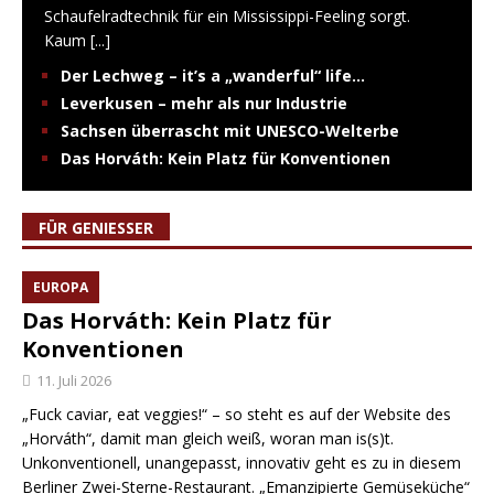
Schaufelradtechnik für ein Mississippi-Feeling sorgt.
Kaum
[...]
Der Lechweg – it’s a „wanderful“ life…
Leverkusen – mehr als nur Industrie
Sachsen überrascht mit UNESCO-Welterbe
Das Horváth: Kein Platz für Konventionen
FÜR GENIESSER
EUROPA
Das Horváth: Kein Platz für
Konventionen
11. Juli 2026
„Fuck caviar, eat veggies!“ – so steht es auf der Website des
„Horváth“, damit man gleich weiß, woran man is(s)t.
Unkonventionell, unangepasst, innovativ geht es zu in diesem
Berliner Zwei-Sterne-Restaurant. „Emanzipierte Gemüseküche“