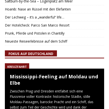
Saltburn-by-the-Sea – Logenplatz am Meer
Hoanib: Nase an Rüssel mit den Elefanten
Der Lechweg – it’s a „wanderful“ life…
Der Hotelcheck: Parco San Marco Resort
Prunk, Pferde und Pistolen in Chantilly
Neueste Reiseerlebnisse auf dem Schiff
FOKUS AUF DEUTSCHLAND
KREUZFAHRT
Mississippi-Feeling auf Moldau und
Elbe
Zwischen Prag und Dresden entfaltet sich eine
Flussreise voller Kontraste: historische Städte, stille
Moldau-Passagen, barocke Pracht und ein Schiff, das
selbst zum Teil der Geschichte wird und dank der