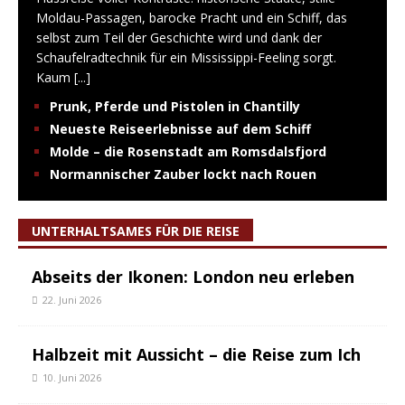
Moldau-Passagen, barocke Pracht und ein Schiff, das
selbst zum Teil der Geschichte wird und dank der
Schaufelradtechnik für ein Mississippi-Feeling sorgt.
Kaum
[...]
Prunk, Pferde und Pistolen in Chantilly
Neueste Reiseerlebnisse auf dem Schiff
Molde – die Rosenstadt am Romsdalsfjord
Normannischer Zauber lockt nach Rouen
UNTERHALTSAMES FÜR DIE REISE
Abseits der Ikonen: London neu erleben
22. Juni 2026
Halbzeit mit Aussicht – die Reise zum Ich
10. Juni 2026