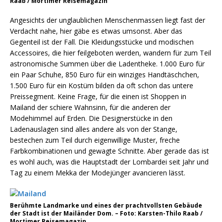
Raab / Mortimer Reisemagazin
Angesichts der unglaublichen Menschenmassen liegt fast der
Verdacht nahe, hier gäbe es etwas umsonst. Aber das
Gegenteil ist der Fall. Die Kleidungsstücke und modischen
Accessoires, die hier feilgeboten werden, wandern für zum Teil
astronomische Summen über die Ladentheke. 1.000 Euro für
ein Paar Schuhe, 850 Euro für ein winziges Handtäschchen,
1.500 Euro für ein Kostüm bilden da oft schon das untere
Preissegment. Keine Frage, für die einen ist Shoppen in
Mailand der schiere Wahnsinn, für die anderen der
Modehimmel auf Erden. Die Designerstücke in den
Ladenauslagen sind alles andere als von der Stange,
bestechen zum Teil durch eigenwillige Muster, freche
Farbkombinationen und gewagte Schnitte. Aber gerade das ist
es wohl auch, was die Hauptstadt der Lombardei seit Jahr und
Tag zu einem Mekka der Modejünger avancieren lässt.
Berühmte Landmarke und eines der prachtvollsten Gebäude
der Stadt ist der Mailänder Dom. – Foto: Karsten-Thilo Raab /
Mortimer Reisemagazin