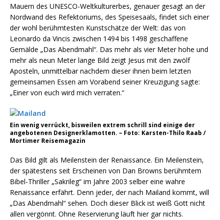
Mauern des UNESCO-Weltkulturerbes, genauer gesagt an der
Nordwand des Refektoriums, des Speisesaals, findet sich einer
der wohl berühmtesten Kunstschätze der Welt: das von
Leonardo da Vincis zwischen 1494 bis 1498 geschaffene
Gemälde „Das Abendmahl“. Das mehr als vier Meter hohe und
mehr als neun Meter lange Bild zeigt Jesus mit den zwölf
Aposteln, unmittelbar nachdem dieser ihnen beim letzten
gemeinsamen Essen am Vorabend seiner Kreuzigung sagte:
„Einer von euch wird mich verraten.“
Ein wenig verrückt, bisweilen extrem schrill sind einige der
angebotenen Designerklamotten. – Foto: Karsten-Thilo Raab /
Mortimer Reisemagazin
Das Bild gilt als Meilenstein der Renaissance. Ein Meilenstein,
der spätestens seit Erscheinen von Dan Browns berühmtem
Bibel-Thriller „Sakrileg“ im Jahre 2003 selber eine wahre
Renaissance erfährt. Denn jeder, der nach Mailand kommt, will
„Das Abendmahl“ sehen. Doch dieser Blick ist weiß Gott nicht
allen vergönnt. Ohne Reservierung läuft hier gar nichts.