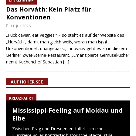
EINKEHRTIPP
Das Horváth: Kein Platz für
Konventionen
11. Juli 2026
„Fuck caviar, eat veggies!“ – so steht es auf der Website des
„Horváth“, damit man gleich weiß, woran man is(s)t.
Unkonventionell, unangepasst, innovativ geht es zu in diesem
Berliner Zwei-Sterne-Restaurant. „Emanzipierte Gemüseküche“
nennt Küchenchef Sebastian
[…]
AUF HOHER SEE
KREUZFAHRT
Mississippi-Feeling auf Moldau und
Elbe
Zwischen Prag und Dresden entfaltet sich eine
Flussreise voller Kontraste: historische Städte, stille