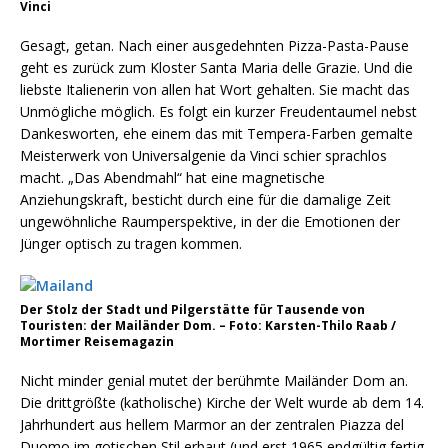
Vinci
Gesagt, getan. Nach einer ausgedehnten Pizza-Pasta-Pause
geht es zurück zum Kloster Santa Maria delle Grazie. Und die
liebste Italienerin von allen hat Wort gehalten. Sie macht das
Unmögliche möglich. Es folgt ein kurzer Freudentaumel nebst
Dankesworten, ehe einem das mit Tempera-Farben gemalte
Meisterwerk von Universalgenie da Vinci schier sprachlos
macht. „Das Abendmahl“ hat eine magnetische
Anziehungskraft, besticht durch eine für die damalige Zeit
ungewöhnliche Raumperspektive, in der die Emotionen der
Jünger optisch zu tragen kommen.
Der Stolz der Stadt und Pilgerstätte für Tausende von
Touristen: der Mailänder Dom. – Foto: Karsten-Thilo Raab /
Mortimer Reisemagazin
Nicht minder genial mutet der berühmte Mailänder Dom an.
Die drittgrößte (katholische) Kirche der Welt wurde ab dem 14.
Jahrhundert aus hellem Marmor an der zentralen Piazza del
Duomo im gotischen Stil erbaut (und erst 1965 endgültig fertig