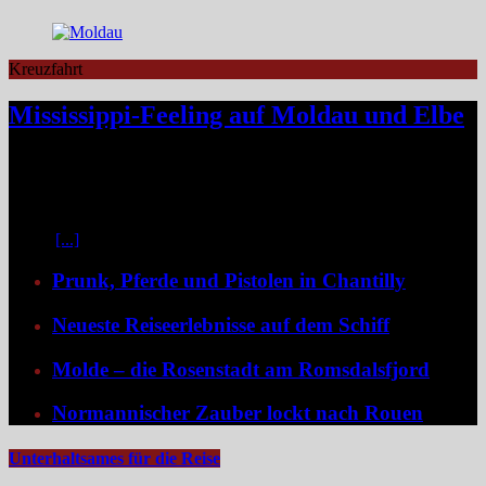
Kreuzfahrt
Mississippi-Feeling auf Moldau und Elbe
Zwischen Prag und Dresden entfaltet sich eine Flussreise voller
Kontraste: historische Städte, stille Moldau-Passagen, barocke
Pracht und ein Schiff, das selbst zum Teil der Geschichte wird und
dank der Schaufelradtechnik für ein Mississippi-Feeling sorgt.
Kaum
[...]
Prunk, Pferde und Pistolen in Chantilly
Neueste Reiseerlebnisse auf dem Schiff
Molde – die Rosenstadt am Romsdalsfjord
Normannischer Zauber lockt nach Rouen
Unterhaltsames für die Reise