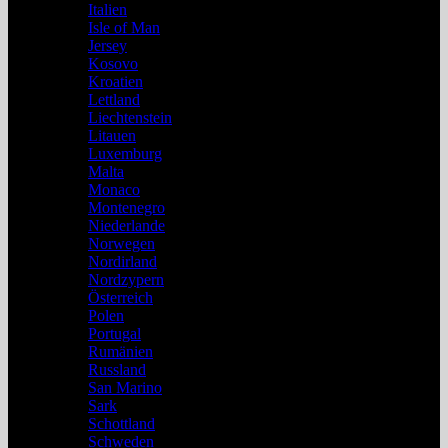
Italien
Isle of Man
Jersey
Kosovo
Kroatien
Lettland
Liechtenstein
Litauen
Luxemburg
Malta
Monaco
Montenegro
Niederlande
Norwegen
Nordirland
Nordzypern
Österreich
Polen
Portugal
Rumänien
Russland
San Marino
Sark
Schottland
Schweden