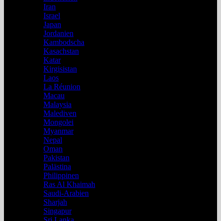
Iran
Israel
Japan
Jordanien
Kambodscha
Kasachstan
Katar
Kirgisistan
Laos
La Réunion
Macau
Malaysia
Malediven
Mongolei
Myanmar
Nepal
Oman
Pakistan
Palästina
Philippinen
Ras Al Khaimah
Saudi-Arabien
Sharjah
Singapur
Sri Lanka