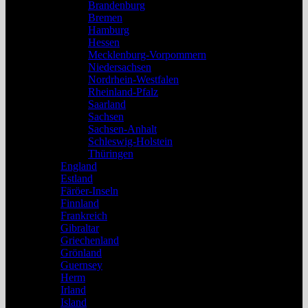
Brandenburg
Bremen
Hamburg
Hessen
Mecklenburg-Vorpommern
Niedersachsen
Nordrhein-Westfalen
Rheinland-Pfalz
Saarland
Sachsen
Sachsen-Anhalt
Schleswig-Holstein
Thüringen
England
Estland
Färöer-Inseln
Finnland
Frankreich
Gibraltar
Griechenland
Grönland
Guernsey
Herm
Irland
Island