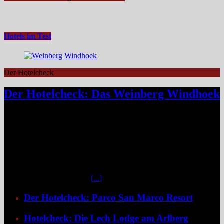
Hotels im Test
Der Hotelcheck
Der Hotelcheck: Das Weinberg Windhoek
Das Weinberg Windhoek in Namibia ist ein elegantes Boutique-
Hotel unweit des Zentrums von Windhoek. Das luxuriöse Boutique-
Hotel überzeugt mit Design, Kulinarik und nachhaltigem Konzept
und eignet sich ideal als Startpunkt für Namibia-Reisen. Nur wenige
Fahrminuten vom geschäftigen Zentrum Windhoeks entfernt, am
östlichen Stadtrand im Stadtteil Klein Windhoek gelegen, eröffnet
sich mit dem Weinberg Windhoek Gondwana Collection Namibia
eine bemerkenswert ruhige
[...]
Der Hotelcheck: Parco San Marco Resort
Hotelcheck: Die Lech Lodge am Arlberg