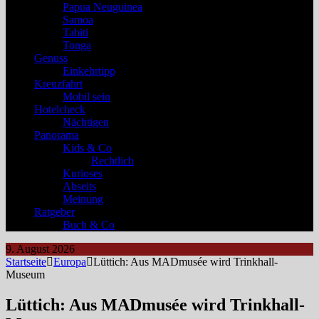
Papua Neuguinea
Samoa
Tahiti
Tonga
Genuss
Einkehrtipp
Kreuzfahrt
Mobil sein
Hotelcheck
Nächtigen
Panorama
Kids & Co
Rechtlich
Kurioses
Abseits
Meinung
Ratgeber
Buch & Co
9. August 2026
Startseite
Europa
Lüttich: Aus MADmusée wird Trinkhall-
Museum
Lüttich: Aus MADmusée wird Trinkhall-