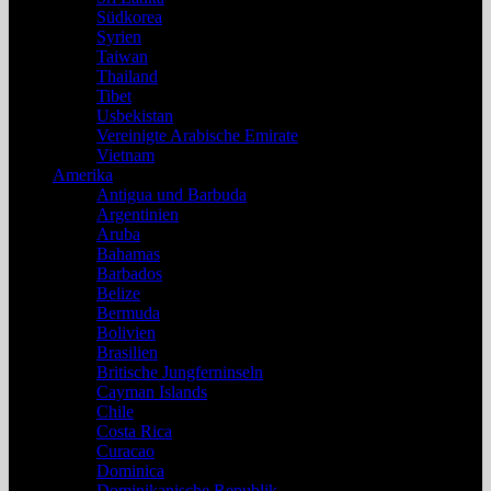
Südkorea
Syrien
Taiwan
Thailand
Tibet
Usbekistan
Vereinigte Arabische Emirate
Vietnam
Amerika
Antigua und Barbuda
Argentinien
Aruba
Bahamas
Barbados
Belize
Bermuda
Bolivien
Brasilien
Britische Jungferninseln
Cayman Islands
Chile
Costa Rica
Curacao
Dominica
Dominikanische Republik