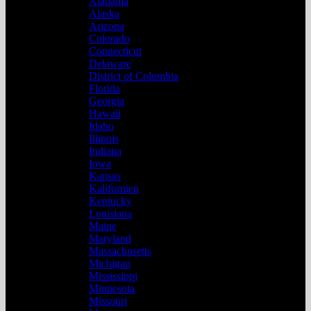
Alabama
Alaska
Arizona
Colorado
Connecticut
Delaware
District of Columbia
Florida
Georgia
Hawaii
Idaho
Illinois
Indiana
Iowa
Kansas
Kalifornien
Kentucky
Louisiana
Maine
Maryland
Massachusetts
Michigan
Mississippi
Minnesota
Missouri