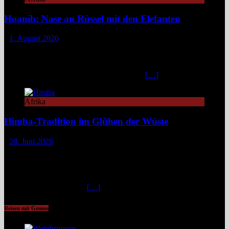
Hoanib: Nase an Rüssel mit den Elefanten
1. August 2026
Das Hoanib Elephant Camp im Nordwesten Namibias steht für eine
neue Art des Reisens: exklusiv, datenbasiert und tief verbunden mit
einem der sensibelsten Ökosysteme Afrikas. Die Region Kunene im
Nordwesten von Namibia, lange unter dem
[…]
Afrika
Himba-Tradition im Glühen der Wüste
28. Juni 2026
Im Nordwesten Namibias, wo das ausgetrocknete Bett des Hoanib-
Flusses sich wie eine Lebensader durch eine der unwirtlichsten
Landschaften der Erde zieht, flimmert die Luft in der
unbarmherzigen Mittagshitze. Hier, zwischen schroffen Bergen und
staubigen Wüstenbänken
[…]
Reisen mit Genuss