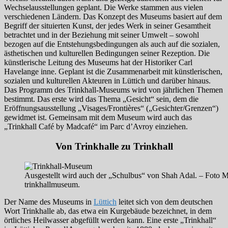
Wechselausstellungen geplant. Die Werke stammen aus vielen
verschiedenen Ländern. Das Konzept des Museums basiert auf dem
Begriff der situierten Kunst, der jedes Werk in seiner Gesamtheit
betrachtet und in der Beziehung mit seiner Umwelt – sowohl
bezogen auf die Entstehungsbedingungen als auch auf die sozialen,
ästhetischen und kulturellen Bedingungen seiner Rezeption. Die
künstlerische Leitung des Museums hat der Historiker Carl
Havelange inne. Geplant ist die Zusammenarbeit mit künstlerischen,
sozialen und kulturellen Akteuren in Lüttich und darüber hinaus.
Das Programm des Trinkhall-Museums wird von jährlichen Themen
bestimmt. Das erste wird das Thema „Gesicht“ sein, dem die
Eröffnungsausstellung „Visages/Frontières“ („Gesichter/Grenzen“)
gewidmet ist. Gemeinsam mit dem Museum wird auch das
„Trinkhall Café by Madcafé“ im Parc d’Avroy einziehen.
Von Trinkhalle zu Trinkhall
Ausgestellt wird auch der „Schulbus“ von Shah Adal. – Foto M
trinkhallmuseum.
Der Name des Museums in
Lüttich
leitet sich von dem deutschen
Wort Trinkhalle ab, das etwa ein Kurgebäude bezeichnet, in dem
örtliches Heilwasser abgefüllt werden kann. Eine erste „Trinkhall“