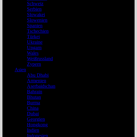
Schweiz
Serbien
Slowakei
Slowenien
Spanien
Tschechien
Türkei
Ukraine
Ungarn
Wales
Weißrussland
Zypern
Asien
Abu Dhabi
Armenien
Aserbaidschan
Bahrain
Bhutan
Burma
China
Dubai
Georgien
Hongkong
Indien
Indonesien