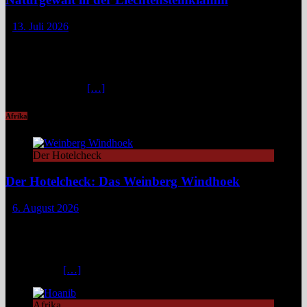
13. Juli 2026
Die Liechtensteinklamm im Salzburger Land erweist sich als ein
spektakuläres Naturwunder mit imposanten Felswänden, modernen
Stegen und faszinierenden Lichtspielen. Ideal für Wandernde und
Naturfans. Wer glaubt, in den österreichischen Alpen ließe sich
immer und überall
[…]
Afrika
Der Hotelcheck
Der Hotelcheck: Das Weinberg Windhoek
6. August 2026
Das Weinberg Windhoek in Namibia ist ein elegantes Boutique-
Hotel unweit des Zentrums von Windhoek. Das luxuriöse Boutique-
Hotel überzeugt mit Design, Kulinarik und nachhaltigem Konzept
und eignet sich ideal als Startpunkt für Namibia-Reisen. Nur wenige
Fahrminuten
[…]
Afrika