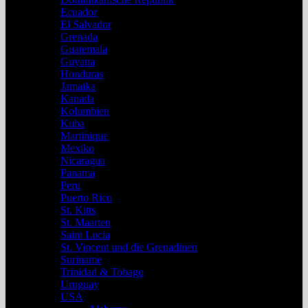
Ecuador
El Salvador
Grenada
Guatemala
Guyana
Honduras
Jamaika
Kanada
Kolumbien
Kuba
Martinique
Mexiko
Nicaragua
Panama
Peru
Puerto Rico
St. Kitts
St. Maarten
Saint Lucia
St. Vincent und die Grenadinen
Suriname
Trinidad & Tobago
Uruguay
USA