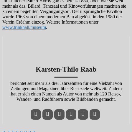
im Lütticher Parc d’Avroy gab es bereits 1880, doch war sie weit
mehr als das: Billard, Tanzsaal und Kinovorführungen machten sie
zu einem begehrten Vergnügungsort. Der ursprüngliche Pavillon
wurde 1963 von einem modernen Bau abgelöst, in den 1980 der
Verein Créahm einzog. Weitere Informationen unter
www.trinkhall.museum
.
Karsten-Thilo Raab
berichtet seit mehr als drei Jahrzehnten für eine Vielzahl von
Zeitungen und Magazinen über Reiseziele weltweit. Zudem
hat er sich einen Namen als Autor von mehr als 120 Reise-,
Wander- und Radführern sowie Bildbänden gemacht.