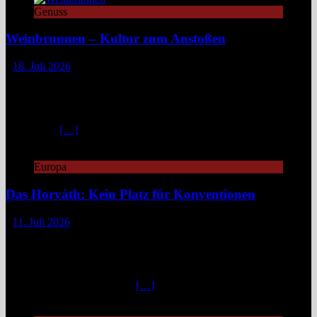
Genuss
Weinbrunnen – Kultur zum Anstoßen
18. Juli 2026
Eine Tour zu Europas Weinbrunnen führt zu Pilgerwegen,
mittelalterlichen Dörfern und modernen Winzerinitiativen. Überall
dort, wo Wein unentgeltlich fließt, steckt eine Idee dahinter:
Gemeinschaft, Kultur und ein kleines Stück Magie. Europa ist reich
an Mythen,
[…]
Europa
Das Horváth: Kein Platz für Konventionen
11. Juli 2026
„Fuck caviar, eat veggies!“ – so steht es auf der Website des
„Horváth“, damit man gleich weiß, woran man is(s)t.
Unkonventionell, unangepasst, innovativ geht es zu in diesem
Berliner Zwei-Sterne-Restaurant. „Emanzipierte Gemüseküche“
nennt Küchenchef Sebastian
[…]