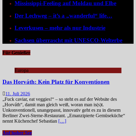
Mississippi-Feeling auf Moldau und Elbe
Der Lechweg – it’s a „wanderful“ life…
Leverkusen – mehr als nur Industrie
Sachsen überrascht mit UNESCO-Welterbe
Für Genießer
Europa
Das Horváth: Kein Platz für Konventionen
11. Juli 2026
„Fuck caviar, eat veggies!“ – so steht es auf der Website des
„Horváth“, damit man gleich weiß, woran man is(s)t.
Unkonventionell, unangepasst, innovativ geht es zu in diesem
Berliner Zwei-Sterne-Restaurant. „Emanzipierte Gemüseküche“
nennt Küchenchef Sebastian
[…]
Auf hoher See