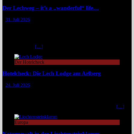
Der Lechweg – it’s a „wanderful“ life…
31. Juli 2026
Zwischen türkisblauem Bergsee und Königsschlössern erzählt der
Lechweg eine Geschichte von ungezähmter Natur, alpiner Kultur
und moderatem Weitwandern durch zwei Länder und drei
Regionen. Still und beinahe entrückt liegt der Formarinsee in den
Lechtaler Alpen.
[…]
Der Hotelcheck
Hotelcheck: Die Lech Lodge am Arlberg
24. Juli 2026
Die Lech Lodge am Arlberg in Österreich verbindet alpine
Zurückhaltung mit diskretem Luxus. Eleganz, großer Komfort und
ein individueller Service verwandeln den Aufenthalt in ein stilvolles,
privates Bergrefugium. In einer Zeit, in der viele Häuser mit
[…]
Europa
Naturgewalt in der Liechtensteinklamm