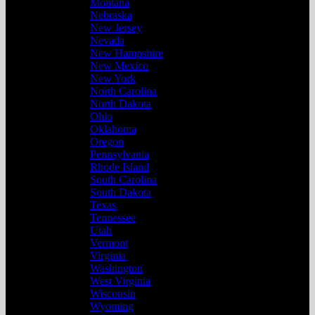
Montana
Nebraska
New Jersey
Nevada
New Hampshire
New Mexico
New York
North Carolina
North Dakota
Ohio
Oklahoma
Oregon
Pennsylvania
Rhode Island
South Carolina
South Dakota
Texas
Tennessee
Utah
Vermont
Virginia
Washington
West Virginia
Wisconsin
Wyoming