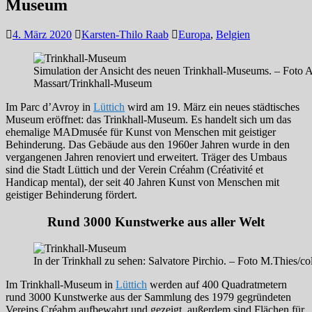
Museum
4. März 2020
Karsten-Thilo Raab
Europa
,
Belgien
Simulation der Ansicht des neuen Trinkhall-Museums. – Foto At
Massart/Trinkhall-Museum
Im Parc d’Avroy in
Lüttich
wird am 19. März ein neues städtisches
Museum eröffnet: das Trinkhall-Museum. Es handelt sich um das
ehemalige MADmusée für Kunst von Menschen mit geistiger
Behinderung. Das Gebäude aus den 1960er Jahren wurde in den
vergangenen Jahren renoviert und erweitert. Träger des Umbaus
sind die Stadt Lüttich und der Verein Créahm (Créativité et
Handicap mental), der seit 40 Jahren Kunst von Menschen mit
geistiger Behinderung fördert.
Rund 3000 Kunstwerke aus aller Welt
In der Trinkhall zu sehen: Salvatore Pirchio. – Foto M.Thies/c
Im Trinkhall-Museum in
Lüttich
werden auf 400 Quadratmetern
rund 3000 Kunstwerke aus der Sammlung des 1979 gegründeten
Vereins Créahm aufbewahrt und gezeigt, außerdem sind Flächen für