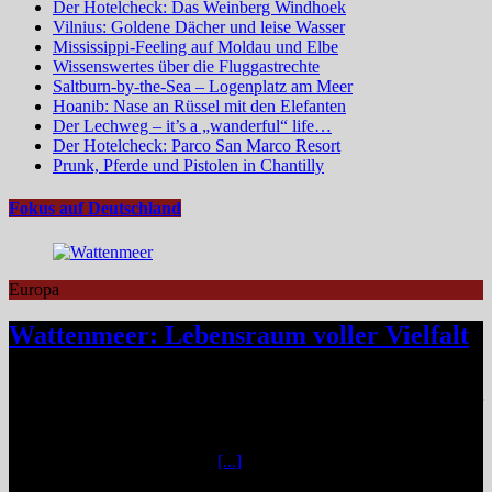
Der Hotelcheck: Das Weinberg Windhoek
Vilnius: Goldene Dächer und leise Wasser
Mississippi-Feeling auf Moldau und Elbe
Wissenswertes über die Fluggastrechte
Saltburn-by-the-Sea – Logenplatz am Meer
Hoanib: Nase an Rüssel mit den Elefanten
Der Lechweg – it’s a „wanderful“ life…
Der Hotelcheck: Parco San Marco Resort
Prunk, Pferde und Pistolen in Chantilly
Fokus auf Deutschland
Europa
Wattenmeer: Lebensraum voller Vielfalt
Das Niedersächsische Wattenmeer blickt 2026 auf vier Jahrzehnte
Nationalparkgeschichte zurück – vier Jahrzehnte, in denen sich einer
der wertvollsten Naturlebensräume Europas sichtbar entfaltet hat.
Mittendrin liegen die sieben Ostfriesischen Inseln, umgeben von
weiteren unbewohnten Inseln
[...]