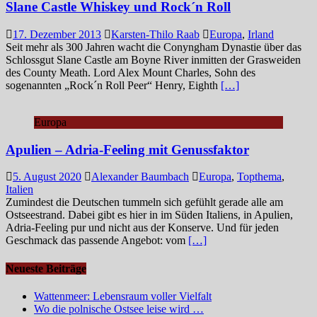
Slane Castle Whiskey und Rock´n Roll
17. Dezember 2013
Karsten-Thilo Raab
Europa
,
Irland
Seit mehr als 300 Jahren wacht die Conyngham Dynastie über das
Schlossgut Slane Castle am Boyne River inmitten der Grasweiden
des County Meath. Lord Alex Mount Charles, Sohn des
sogenannten „Rock´n Roll Peer“ Henry, Eighth
[…]
Europa
Apulien – Adria-Feeling mit Genussfaktor
5. August 2020
Alexander Baumbach
Europa
,
Topthema
,
Italien
Zumindest die Deutschen tummeln sich gefühlt gerade alle am
Ostseestrand. Dabei gibt es hier in im Süden Italiens, in Apulien,
Adria-Feeling pur und nicht aus der Konserve. Und für jeden
Geschmack das passende Angebot: vom
[…]
Neueste Beiträge
Wattenmeer: Lebensraum voller Vielfalt
Wo die polnische Ostsee leise wird …