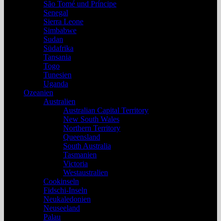
São Tomé und Príncipe
Senegal
Sierra Leone
Simbabwe
Sudan
Südafrika
Tansania
Togo
Tunesien
Uganda
Ozeanien
Australien
Australian Capital Territory
New South Wales
Northern Territory
Queensland
South Australia
Tasmanien
Victoria
Westaustralien
Cookinseln
Fidschi-Inseln
Neukaledonien
Neuseeland
Palau