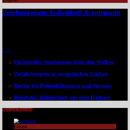
Ratgeber
Erlebnisreisen: Individuell & entspannt
Klassische Pauschalreisen haben für viele Reisende an Reiz
verloren, denn drei Wochen Inselurlaub mit All-inclusive wirken
inzwischen oft ähnlich vorhersehbar wie der tägliche Gang ins
Büro. Umso stärker wächst der Wunsch nach mehr Individualität,
etwa in Form von Erlebnisreisen. Ein wirkliches Erlebnis besteht
[...]
Flugmodus: Sendepause über den Wolken
Zufahrtsregeln in europäischen Städten
Rechte bei Preiserhöhungen und Stornos
Reisefalle: Billigurlaub aus dem Darknet
Blick nach Österreich
Europa