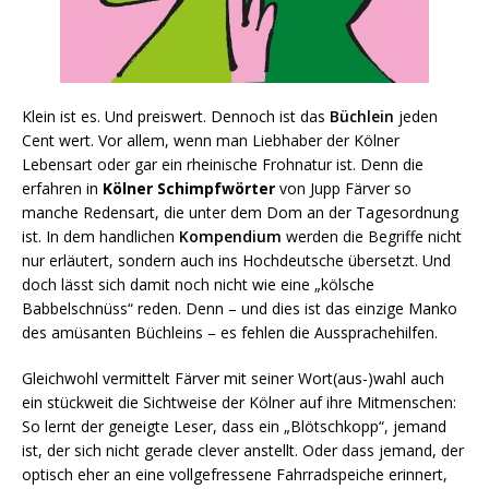
Klein ist es. Und preiswert. Dennoch ist
das
Büchlein
jeden
Cent wert. Vor allem, wenn man Liebhaber der Kölner
Lebensart oder gar ein rheinische Frohnatur ist. Denn die
erfahren in
Kölner Schimpfwörter
von Jupp Färver so
manche Redensart, die unter dem Dom an der Tagesordnung
ist. In dem handlichen
Kompendium
werden die Begriffe nicht
nur erläutert, sondern auch ins Hochdeutsche übersetzt. Und
doch
lässt sich damit noch nicht wie eine „kölsche
Babbelschnüss“ reden. Denn – und dies ist das einzige Manko
des amüsanten Büchleins – es fehlen die Aussprachehilfen.
Gleichwohl vermittelt Färver mit seiner Wort(aus-)wahl auch
ein stückweit die Sichtweise der Kölner auf ihre Mitmenschen:
So lernt der geneigte Leser, dass ein „Blötschkopp“, jemand
ist, der sich nicht gerade clever anstellt. Oder dass jemand, der
optisch eher an eine vollgefressene Fahrradspeiche erinnert,