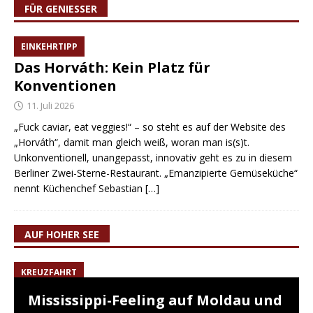
FÜR GENIESSER
EINKEHRTIPP
Das Horváth: Kein Platz für
Konventionen
11. Juli 2026
„Fuck caviar, eat veggies!“ – so steht es auf der Website des
„Horváth“, damit man gleich weiß, woran man is(s)t.
Unkonventionell, unangepasst, innovativ geht es zu in diesem
Berliner Zwei-Sterne-Restaurant. „Emanzipierte Gemüseküche“
nennt Küchenchef Sebastian
[…]
AUF HOHER SEE
KREUZFAHRT
Mississippi-Feeling auf Moldau und