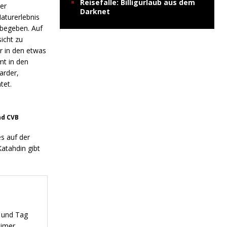
Reisefalle: Billigurlaub aus dem
er
Darknet
aturerlebnis
begeben. Auf
icht zu
r in den etwas
mt in den
arder,
tet.
nd CVB
s auf der
atahdin gibt
r und Tag
timer