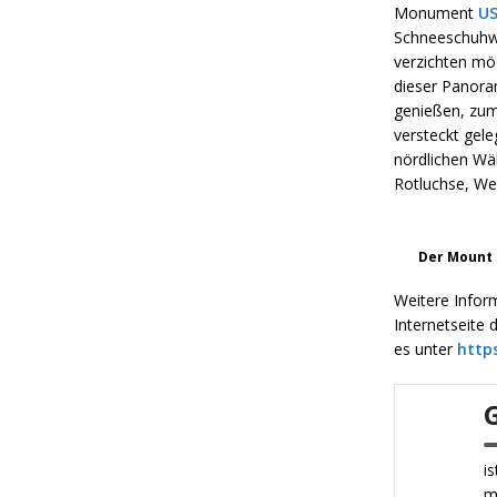
Monument
U
Schneeschuhwa
verzichten mö
dieser Panora
genießen, zum
versteckt gel
nördlichen Wäl
Rotluchse, We
Der Mount 
Weitere Infor
Internetseite 
es unter
http
i
m