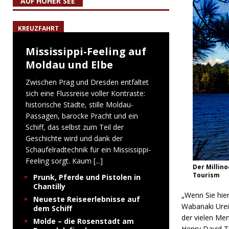
AUF HOHER SEE
KREUZFAHRT
Mississippi-Feeling auf
Moldau und Elbe
Zwischen Prag und Dresden entfaltet
sich eine Flussreise voller Kontraste:
historische Städte, stille Moldau-
Passagen, barocke Pracht und ein
Schiff, das selbst zum Teil der
Geschichte wird und dank der
Schaufelradtechnik für ein Mississippi-
Feeling sorgt. Kaum
[...]
Der Millin
Tourism
Prunk, Pferde und Pistolen in
Chantilly
„Wenn Sie hier
Neueste Reiseerlebnisse auf
Wabanaki Urei
dem Schiff
der vielen Men
Molde – die Rosenstadt am
Henry David T