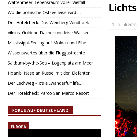
Wattenmeer: Lebensraum voller Vielfalt
Licht
Wo die polnische Ostsee leise wird …
Der Hotelcheck: Das Weinberg Windhoek
10. Juli 2020
Vilnius: Goldene Dächer und leise Wasser
Mississippi-Feeling auf Moldau und Elbe
Wissenswertes über die Fluggastrechte
Saltburn-by-the-Sea – Logenplatz am Meer
Hoanib: Nase an Rüssel mit den Elefanten
Der Lechweg – it’s a „wanderful“ life…
Der Hotelcheck: Parco San Marco Resort
FOKUS AUF DEUTSCHLAND
EUROPA