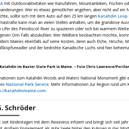
SA
mit Outdooraktivitäten wie Kanufahren, Mountainbiken, Fischen od
nderungen. Wer es etwas gemütlicher angehen, aber nicht auf ein N
chte, sollte sich mit dem Auto auf den 25 km langen
Katahdin Loop
mastraße kann man an vielen Stellen anhalten, um die grandiose Auss
 Ufer des Penobscot River zu spazieren oder sich bei warmem Wette
egenen Orin Falls abzukühlen. Wer Wildtiere beobachten möchte, kom
dern Maines ebenfalls auf seine Kosten, denn auch Elche, Hirsche, M
ißkopfseeadler und der bedrohte Kanadische Luchs sind hier beheima
Katahdin im Baxter State Park in Maine. – Foto Chris Lawrence/Portla
mationen zum Katahdin Woods and Waters National Monument gibt e
des
National Park Service
. Mehr Informationen zur Region rund um K
s://katahdinmaine.com
.
G. Schröder
st seit Kindestagen mit dem Reisevirus infiziert und bringt sich seit Jah
it großem Engagement als gute Seele hinter den Kulissen in das Mor