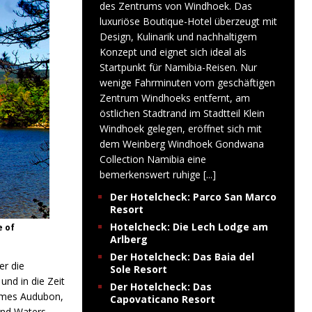
des Zentrums von Windhoek. Das
luxuriöse Boutique-Hotel überzeugt mit
Design, Kulinarik und nachhaltigem
Konzept und eignet sich ideal als
Startpunkt für Namibia-Reisen. Nur
wenige Fahrminuten vom geschäftigen
Zentrum Windhoeks entfernt, am
östlichen Stadtrand im Stadtteil Klein
Windhoek gelegen, eröffnet sich mit
dem Weinberg Windhoek Gondwana
Collection Namibia eine
bemerkenswert ruhige
[...]
Der Hotelcheck: Parco San Marco
Resort
Hotelcheck: Die Lech Lodge am
e of
Arlberg
Der Hotelcheck: Das Baia del
er die
Sole Resort
nd in die Zeit
Der Hotelcheck: Das
James Audubon,
Capovaticano Resort
and Waters