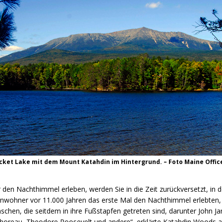
ocket Lake mit dem Mount Katahdin im Hintergrund. – Foto Maine Offic
 den Nachthimmel erleben, werden Sie in die Zeit zurückversetzt, in d
nwohner vor 11.000 Jahren das erste Mal den Nachthimmel erlebten, u
schen, die seitdem in ihre Fußstapfen getreten sind, darunter John 
horeau, Theodore Roosevelt und andere“, erklärte Katahdin Woods 