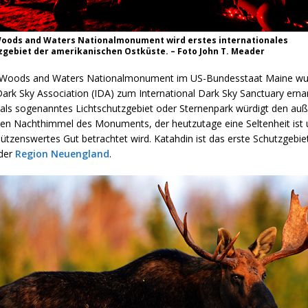
oods and Waters Nationalmonument wird erstes internationales
zgebiet der amerikanischen Ostküste. – Foto John T. Meader
 Woods and Waters Nationalmonument im US-Bundesstaat Maine wu
Dark Sky Association (IDA) zum International Dark Sky Sanctuary erna
als sogenanntes Lichtschutzgebiet oder Sternenpark würdigt den au
klen Nachthimmel des Monuments, der heutzutage eine Seltenheit ist 
tzenswertes Gut betrachtet wird. Katahdin ist das erste Schutzgebiet 
 der
Region Neuengland
.