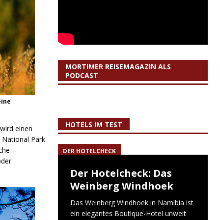
MORTIMER REISEMAGAZIN ALS
PODCAST
eine
HOTELS IM TEST
 wird einen
 National Park
iche
DER HOTELCHECK
oder
Der Hotelcheck: Das
Weinberg Windhoek
Das Weinberg Windhoek in Namibia ist
ein elegantes Boutique-Hotel unweit