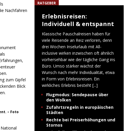
RATGEBER
ls
die Nachfahren
Erlebnisreisen:
Individuell & entspannt
Klassische Pauschalreisen haben für
viele Reisende an Reiz verloren, denn
drei Wochen Inselurlaub mit All-
Monument
inclusive wirken inzwischen oft ähnlich
als
vorhersehbar wie der tägliche Gang ins
Erfahrungen,
Büro. Umso stärker wächst der
benteuer
Wunsch nach mehr Individualität, etwa
ben.
in Form von Erlebnisreisen. Ein
ung zum Gipfel
wirkliches Erlebnis besteht
[...]
ckenden Blick
en.
Flugmodus: Sendepause über
den Wolken
Zufahrtsregeln in europäischen
nt. – Foto
Städten
Rechte bei Preiserhöhungen und
Stornos
 National