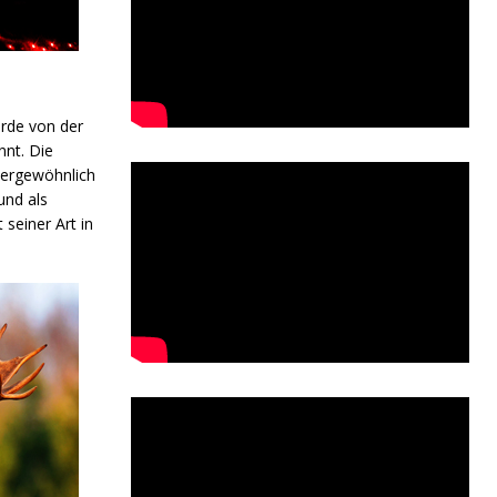
rde von der
nnt. Die
ßergewöhnlich
und als
seiner Art in