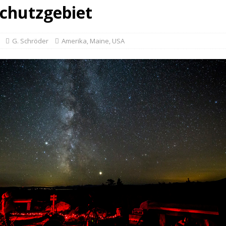
schutzgebiet
G. Schröder
Amerika
,
Maine
,
USA