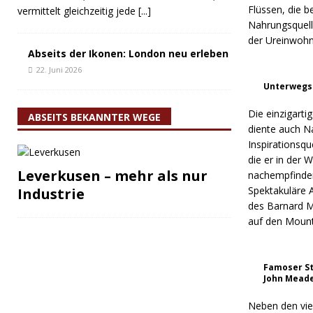
Flüssen, die 
vermittelt gleichzeitig jede
[...]
Nahrungsquell
der Ureinwohne
Abseits der Ikonen: London neu erleben
22. Juni 2026
Unterwegs 
Die einzigart
ABSEITS BEKANNTER WEGE
diente auch Na
Inspirationsq
die er in der
Leverkusen – mehr als nur
nachempfinde
Spektakuläre 
Industrie
des Barnard M
auf den Mount
Famoser S
John Mead
Neben den vie