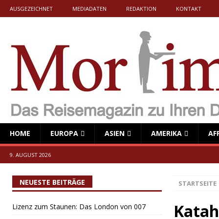
AUSGEZEICHNET
MEDIADATEN
REDAKTION
KONTAKT
HOME
EUROPA
ASIEN
AMERIKA
AF
9. AUGUST 2026
NEUESTE BEITRÄGE
STARTSEITE
Katah
Lizenz zum Staunen: Das London von 007