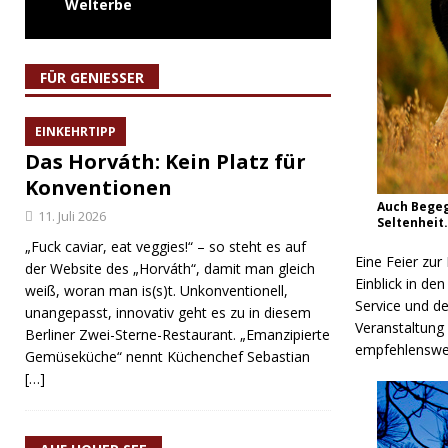
Welterbe
FÜR GENIESSER
EINKEHRTIPP
Das Horváth: Kein Platz für
Konventionen
Auch Begeg
11. Juli 2026
Seltenheit.
„Fuck caviar, eat veggies!“ – so steht es auf
Eine Feier zur
der Website des „Horváth“, damit man gleich
Einblick in d
weiß, woran man is(s)t. Unkonventionell,
Service und de
unangepasst, innovativ geht es zu in diesem
Veranstaltung
Berliner Zwei-Sterne-Restaurant. „Emanzipierte
empfehlenswert
Gemüseküche“ nennt Küchenchef Sebastian
[…]