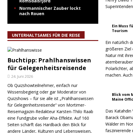
Romsdalsfjord
Superintenden
Normannischer Zauber lockt
nach Rouen
Ein Muss f
Tourism
UNTERHALTSAMES FÜR DIE REISE
Ein natürlich
größeren Ziel
Natur mit ihr
Buchtipp: Prahlhanswissen
atemberaubend
für Gelegenheitsreisende
Polarlichter, 
machen. Auch d
24. Juni 2026
Ob Quizshowteilnehmer, einfach nur
Wissensbegierig oder gar Moderator von
Blick vom 
Quizshows – für sie alle ist „Prahlhanswissen
Maine Offi
für Gelegenheitsreisende“ von Mortimer-
Das Katahdin
Reisemagazin-Redakteur Karsten-Thilo Raab
Barack Obama 
eine Fundgrube voller Aha-Effekte. Auf 160
Wälder im Nor
Seiten schärft das Hardback den Blick für
faszinierende
andere Länder, Kulturen und Lebensweisen,