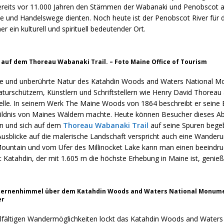
bereits vor 11.000 Jahren den Stämmen der Wabanaki und Penobscot a
e und Handelswege dienten. Noch heute ist der Penobscot River für 
r ein kulturell und spirituell bedeutender Ort.
auf dem Thoreau Wabanaki Trail. – Foto Maine Office of Tourism
ige und unberührte Natur des Katahdin Woods and Waters National 
turschützern, Künstlern und Schriftstellern wie Henry David Thoreau 
uelle. In seinem Werk The Maine Woods von 1864 beschreibt er seine 
 Wildnis von Maines Wäldern machte. Heute können Besucher dieses A
n und sich auf dem
Thoreau Wabanaki Trail
auf seine Spuren bege
Ausblicke auf die malerische Landschaft verspricht auch eine Wander
ountain und vom Ufer des Millinocket Lake kann man einen beeindru
 Katahdin, der mit 1.605 m die höchste Erhebung in Maine ist, genieß
ternenhimmel über dem Katahdin Woods and Waters National Monume
er
lfältigen Wandermöglichkeiten lockt das Katahdin Woods and Waters