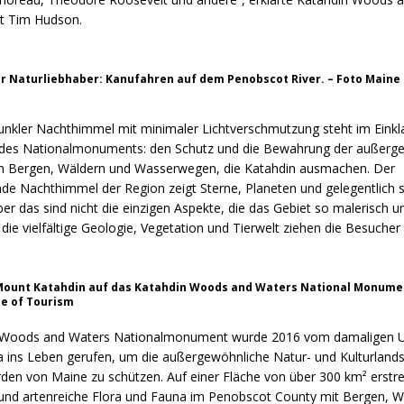
t Tim Hudson.
ür Naturliebhaber: Kanufahren auf dem Penobscot River. – Foto Maine 
 dunkler Nachthimmel mit minimaler Lichtverschmutzung steht im Eink
 des Nationalmonuments: den Schutz und die Bewahrung der außerg
en Bergen, Wäldern und Wasserwegen, die Katahdin ausmachen. Der
e Nachthimmel der Region zeigt Sterne, Planeten und gelegentlich 
aber das sind nicht die einzigen Aspekte, die das Gebiet so malerisch u
ie vielfältige Geologie, Vegetation und Tierwelt ziehen die Besucher 
Mount Katahdin auf das Katahdin Woods and Waters National Monume
ce of Tourism
 Woods and Waters Nationalmonument wurde 2016 vom damaligen U
ins Leben gerufen, um die außergewöhnliche Natur- und Kulturlands
den von Maine zu schützen. Auf einer Fläche von über 300 km² erstrec
 und artenreiche Flora und Fauna im Penobscot County mit Bergen, W