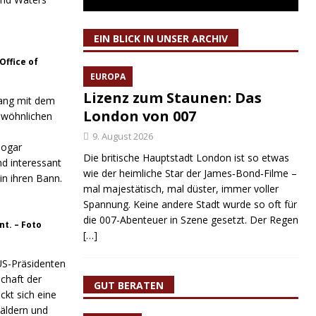
EIN BLICK IN UNSER ARCHIV
Office of
EUROPA
Lizenz zum Staunen: Das
lang mit dem
London von 007
ewöhnlichen
9. August 2026
sogar
Die britische Hauptstadt London ist so etwas
nd interessant
wie der heimliche Star der James‑Bond‑Filme –
in ihren Bann.
mal majestätisch, mal düster, immer voller
Spannung. Keine andere Stadt wurde so oft für
die 007-Abenteuer in Szene gesetzt. Der Regen
nt. – Foto
[…]
S-Präsidenten
chaft der
GUT BERATEN
kt sich eine
äldern und