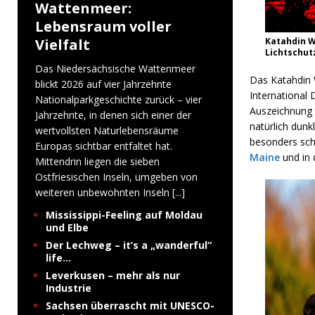
Wattenmeer:
Lebensraum voller
Vielfalt
Katahdin W
Lichtschut
Das Niedersächsische Wattenmeer
Das Katahdin
blickt 2026 auf vier Jahrzehnte
International 
Nationalparkgeschichte zurück – vier
Auszeichnung 
Jahrzehnte, in denen sich einer der
natürlich dun
wertvollsten Naturlebensräume
besonders schü
Europas sichtbar entfaltet hat.
Maine
und in
Mittendrin liegen die sieben
Ostfriesischen Inseln, umgeben von
weiteren unbewohnten Inseln
[...]
Mississippi-Feeling auf Moldau
und Elbe
Der Lechweg – it’s a „wanderful“
life…
Leverkusen – mehr als nur
Industrie
Sachsen überrascht mit UNESCO-