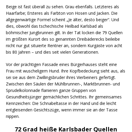
Beige ist fast überall zu sehen. Grau ebenfalls. Letzteres als
Haarfarbe; Ersteres als Farbton von Hosen und Jacken. Die
allgegenwärtige Formel scheint „Je älter, desto beiger“. Und
dies, obwohl das tschechische Heilbad Karlsbad als
böhmischer Jungbrunnen gilt. In der Tat locken die 79 Quellen
im größten Kurort des so genannten Dreibäderecks beileibe
nicht nur gut situierte Rentner an, sondern Kurgäste von acht
bis 80 Jahren – und dies seit vielen Generationen.
Vor der prächtigen Fassade eines Bürgerhauses steht eine
Frau mit wuscheligem Hund. Ihre Kopfbedeckung sieht aus, als
sei sie aus dem Zwillingsbruder ihres Vierbeiners gefertigt.
Zwischen den Säulen der Mühlbrunnen-, Marktbrunnen- und
Sprudelkolonnade flanieren ganze Gruppen von
Gesundheitsjünger gemächlichen Schrittes. Ihr gemeinsames
Kennzeichen: Die Schnabeltasse in der Hand und die leicht
entgleisenden Gesichtszüge, wenn immer sie an der Tasse
nippen.
72 Grad heiße Karlsbader Quellen