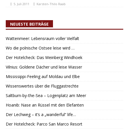
5. Juli 2011
Karsten-Thilo Raab
NEUESTE BEITRÄGE
Wattenmeer: Lebensraum voller Vielfalt
Wo die polnische Ostsee leise wird …
Der Hotelcheck: Das Weinberg Windhoek
Vilnius: Goldene Dächer und leise Wasser
Mississippi-Feeling auf Moldau und Elbe
Wissenswertes über die Fluggastrechte
Saltburn-by-the-Sea – Logenplatz am Meer
Hoanib: Nase an Rüssel mit den Elefanten
Der Lechweg – it’s a „wanderful“ life…
Der Hotelcheck: Parco San Marco Resort