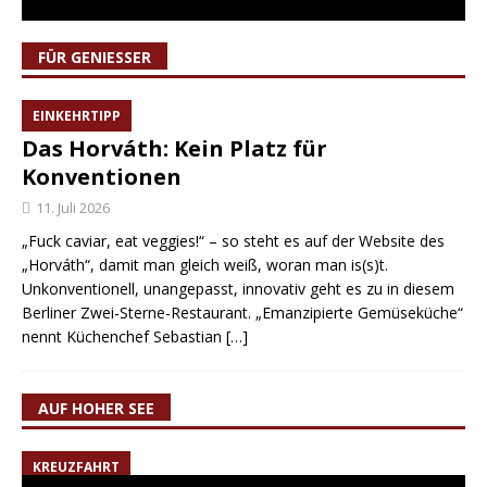
FÜR GENIESSER
EINKEHRTIPP
Das Horváth: Kein Platz für
Konventionen
11. Juli 2026
„Fuck caviar, eat veggies!“ – so steht es auf der Website des
„Horváth“, damit man gleich weiß, woran man is(s)t.
Unkonventionell, unangepasst, innovativ geht es zu in diesem
Berliner Zwei-Sterne-Restaurant. „Emanzipierte Gemüseküche“
nennt Küchenchef Sebastian
[…]
AUF HOHER SEE
KREUZFAHRT